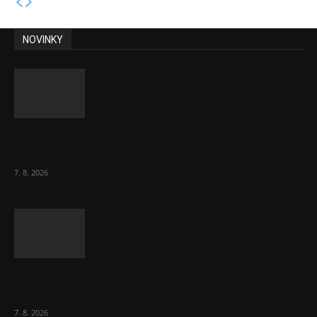
NOVINKY
Ředitel CzechBusiness Klepáček komentuje
zahraniční obchod
7. 8. 2026
Eurokomisař pro migraci zjistil, co v EU ví
většina lidí už...
7. 8. 2026