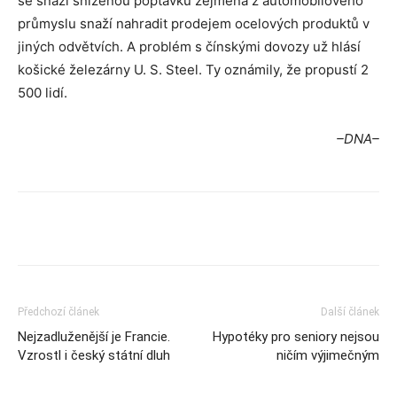
se snaží sníženou poptávku zejména z automobilového
průmyslu snaží nahradit prodejem ocelových produktů v
jiných odvětvích. A problém s čínskými dovozy už hlásí
košické železárny U. S. Steel. Ty oznámily, že propustí 2
500 lidí.
–DNA–
Předchozí článek
Další článek
Nejzadluženější je Francie.
Hypotéky pro seniory nejsou
Vzrostl i český státní dluh
ničím výjimečným