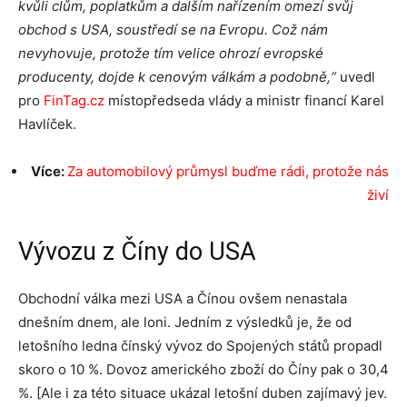
kvůli clům, poplatkům a dalším nařízením omezí svůj
obchod s USA, soustředí se na Evropu. Což nám
nevyhovuje, protože tím velice ohrozí evropské
producenty, dojde k cenovým válkám a podobně,“
uvedl
pro
FinTag.cz
místopředseda vlády a ministr financí Karel
Havlíček.
Více:
Za automobilový průmysl buďme rádi, protože nás
živí
Vývozu z Číny do USA
Obchodní válka mezi USA a Čínou ovšem nenastala
dnešním dnem, ale loni. Jedním z výsledků je, že od
letošního ledna čínský vývoz do Spojených států propadl
skoro o 10 %. Dovoz amerického zboží do Číny pak o 30,4
%. [Ale i za této situace ukázal letošní duben zajímavý jev.