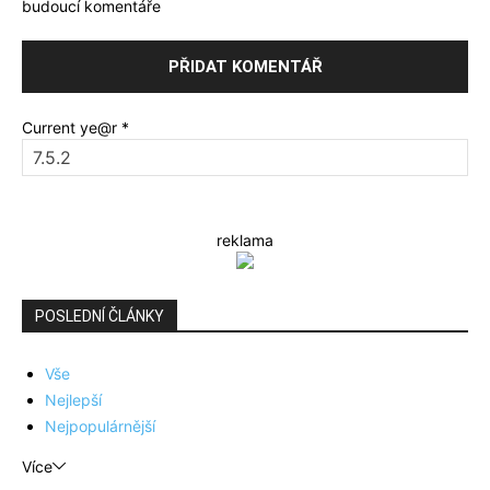
budoucí komentáře
Current ye@r
*
reklama
POSLEDNÍ ČLÁNKY
Vše
Nejlepší
Nejpopulárnější
Více