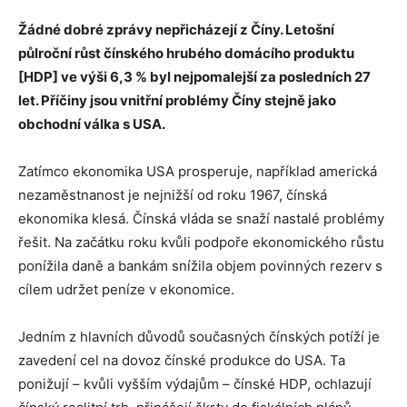
Žádné dobré zprávy nepřicházejí z Číny. Letošní
půlroční růst čínského hrubého domácího produktu
[HDP] ve výši 6,3 % byl nejpomalejší za posledních 27
let. Příčiny jsou vnitřní problémy Číny stejně jako
obchodní válka s USA.
Zatímco ekonomika USA prosperuje, například americká
nezaměstnanost je nejnižší od roku 1967, čínská
ekonomika klesá. Čínská vláda se snaží nastalé problémy
řešit. Na začátku roku kvůli podpoře ekonomického růstu
ponížila daně a bankám snížila objem povinných rezerv s
cílem udržet peníze v ekonomice.
Jedním z hlavních důvodů současných čínských potíží je
zavedení cel na dovoz čínské produkce do USA. Ta
ponižují – kvůli vyšším výdajům – čínské HDP, ochlazují