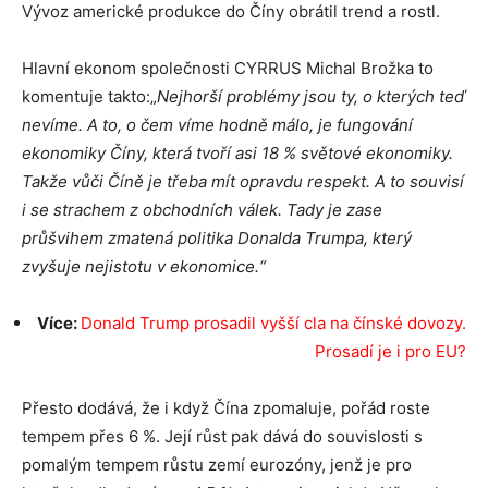
Vývoz americké produkce do Číny obrátil trend a rostl.
Hlavní ekonom společnosti CYRRUS Michal Brožka to
komentuje takto:„
Nejhorší problémy jsou ty, o kterých teď
nevíme. A to, o čem víme hodně málo, je fungování
ekonomiky Číny, která tvoří asi 18 % světové ekonomiky.
Takže vůči Číně je třeba mít opravdu respekt. A to souvisí
i se strachem z obchodních válek. Tady je zase
průšvihem zmatená politika Donalda Trumpa, který
zvyšuje nejistotu v ekonomice.“
Více:
Donald Trump prosadil vyšší cla na čínské dovozy.
Prosadí je i pro EU?
Přesto dodává, že i když Čína zpomaluje, pořád roste
tempem přes 6 %. Její růst pak dává do souvislosti s
pomalým tempem růstu zemí eurozóny, jenž je pro