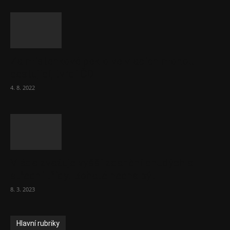
Za místenkové peklo ve vlacích mohou
cestující, tvrdí ČD
4. 8. 2022
Vláda zvažuje vyšší zdanění chudých a
střední třídy. Bohaté nechá být
8. 3. 2023
Hlavní rubriky