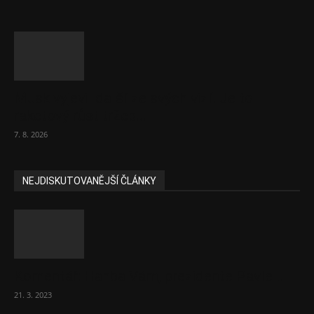
Musk vyjevil další ze svých vizí. Je to
raketový růst tržeb...
7. 8. 2026
NEJDISKUTOVANĚJŠÍ ČLÁNKY
Komentář: Hanba Vám, prezidente Pavle…
21. 3. 2023