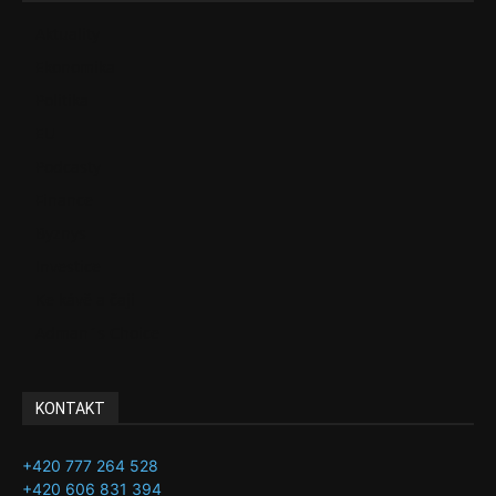
Aktuality
Ekonomika
Politika
EU
Podcasty
Finance
Byznys
Investice
Ke kávě a čaji
Adman´s Choice
KONTAKT
+420 777 264 528
+420 606 831 394