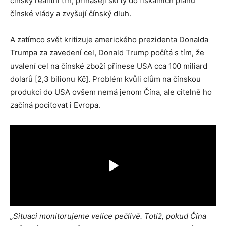
čínský realitní trh, přinášejí škrty do fiskálních plánů
čínské vlády a zvyšují čínský dluh.
A zatímco svět kritizuje amerického prezidenta Donalda
Trumpa za zavedení cel, Donald Trump počítá s tím, že
uvalení cel na čínské zboží přinese USA cca 100 miliard
dolarů [2,3 bilionu Kč]. Problém kvůli clům na čínskou
produkci do USA ovšem nemá jenom Čína, ale citelně ho
začíná pociťovat i Evropa.
„Situaci monitorujeme velice pečlivě. Totiž, pokud Čína