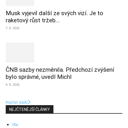
Musk vyjevil další ze svých vizí. Je to
raketový růst tržeb...
7. 8. 2026
ČNB sazby nezměnila. Předchozí zvýšení
bylo správné, uvedl Michl
6. 8. 2026
Načíst další
NEJČTENĚJŠÍ ČLÁNKY
Vše