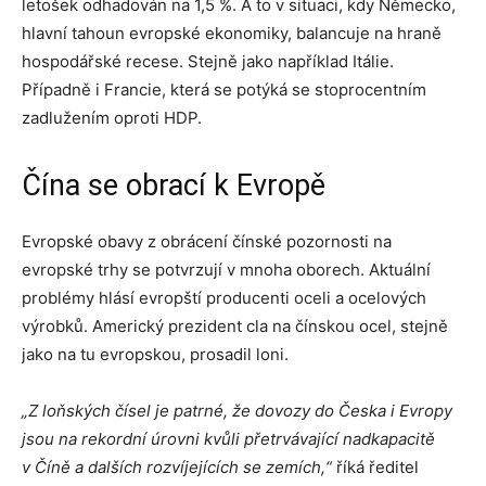
letošek odhadován na 1,5 %. A to v situaci, kdy Německo,
hlavní tahoun evropské ekonomiky, balancuje na hraně
hospodářské recese. Stejně jako například Itálie.
Případně i Francie, která se potýká se stoprocentním
zadlužením oproti HDP.
Čína se obrací k Evropě
Evropské obavy z obrácení čínské pozornosti na
evropské trhy se potvrzují v mnoha oborech. Aktuální
problémy hlásí evropští producenti oceli a ocelových
výrobků. Americký prezident cla na čínskou ocel, stejně
jako na tu evropskou, prosadil loni.
„Z loňských čísel je patrné, že dovozy do Česka i Evropy
jsou na rekordní úrovni kvůli přetrvávající nadkapacitě
v Číně a dalších rozvíjejících se zemích,“
říká ředitel