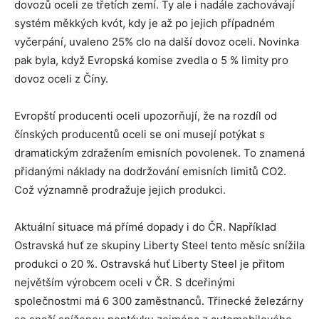
dovozů oceli ze třetích zemí. Ty ale i nadále zachovávají
systém měkkých kvót, kdy je až po jejich případném
vyčerpání, uvaleno 25% clo na další dovoz oceli. Novinka
pak byla, když Evropská komise zvedla o 5 % limity pro
dovoz oceli z Číny.
Evropští producenti oceli upozorňují, že na rozdíl od
čínských producentů oceli se oni musejí potýkat s
dramatickým zdražením emisních povolenek. To znamená
přidanými náklady na dodržování emisních limitů CO2.
Což významně prodražuje jejich produkci.
Aktuální situace má přímé dopady i do ČR. Například
Ostravská huť ze skupiny Liberty Steel tento měsíc snížila
produkci o 20 %. Ostravská huť Liberty Steel je přitom
největším výrobcem oceli v ČR. S dceřinými
společnostmi má 6 300 zaměstnanců. Třinecké železárny