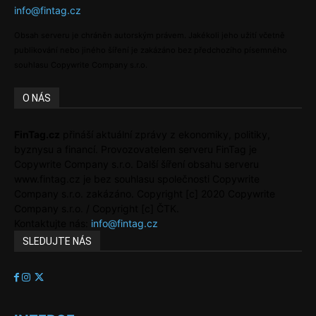
info@fintag.cz
Obsah serveru je chráněn autorským právem. Jakékoli jeho užití včetně
publikování nebo jiného šíření je zakázáno bez předchozího písemného
souhlasu Copywrite Company s.r.o.
O NÁS
FinTag.cz
přináší aktuální zprávy z ekonomiky, politiky,
byznysu a financí. Provozovatelem serveru FinTag je
Copywrite Company s.r.o. Další šíření obsahu serveru
www.fintag.cz je bez souhlasu společnosti Copywrite
Company s.r.o. zakázáno. Copyright [c] 2020 Copywrite
Company s.r.o. / Copyright [c] ČTK.
Kontaktujte nás:
info@fintag.cz
SLEDUJTE NÁS