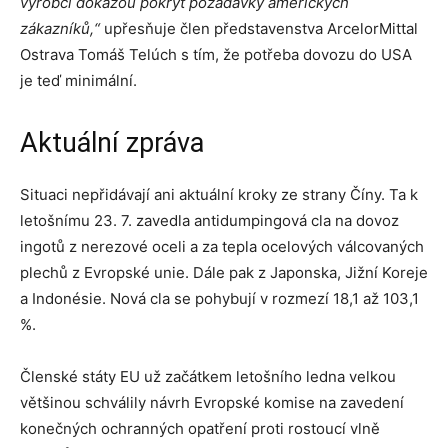
výrobci dokážou pokrýt požadavky amerických
zákazníků,“
upřesňuje člen představenstva ArcelorMittal
Ostrava Tomáš Telúch s tím, že potřeba dovozu do USA
je teď minimální.
Aktuální zpráva
Situaci nepřidávají ani aktuální kroky ze strany Číny. Ta k
letošnímu 23. 7. zavedla antidumpingová cla na dovoz
ingotů z nerezové oceli a za tepla ocelových válcovaných
plechů z Evropské unie. Dále pak z Japonska, Jižní Koreje
a Indonésie. Nová cla se pohybují v rozmezí 18,1 až 103,1
%.
Členské státy EU už začátkem letošního ledna velkou
většinou schválily návrh Evropské komise na zavedení
konečných ochranných opatření proti rostoucí vlně