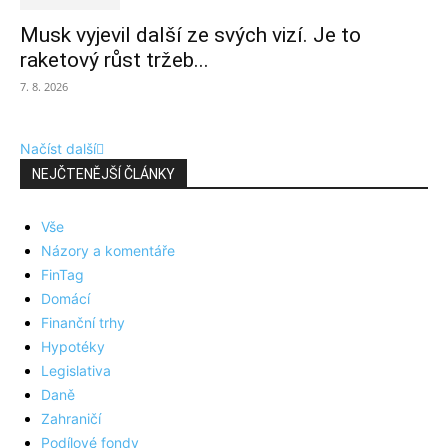
Musk vyjevil další ze svých vizí. Je to
raketový růst tržeb...
7. 8. 2026
Načíst další
NEJČTENĚJŠÍ ČLÁNKY
Vše
Názory a komentáře
FinTag
Domácí
Finanční trhy
Hypotéky
Legislativa
Daně
Zahraničí
Podílové fondy