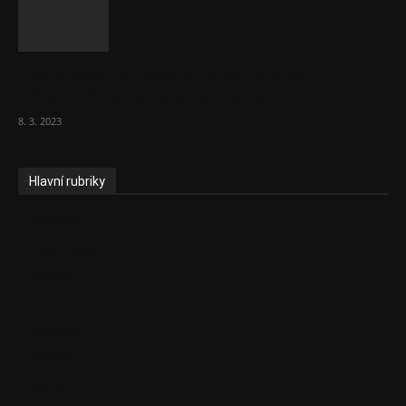
Vláda zvažuje vyšší zdanění chudých a
střední třídy. Bohaté nechá být
8. 3. 2023
Hlavní rubriky
Aktuality
Ekonomika
Politika
EU
Podcasty
Finance
Byznys