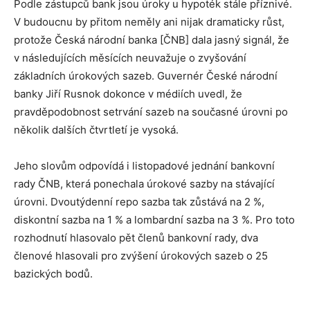
Podle zástupců bank jsou úroky u hypoték stále příznivé.
V budoucnu by přitom neměly ani nijak dramaticky růst,
protože Česká národní banka [ČNB] dala jasný signál, že
v následujících měsících neuvažuje o zvyšování
základních úrokových sazeb. Guvernér České národní
banky Jiří Rusnok dokonce v médiích uvedl, že
pravděpodobnost setrvání sazeb na současné úrovni po
několik dalších čtvrtletí je vysoká.
Jeho slovům odpovídá i listopadové jednání bankovní
rady ČNB, která ponechala úrokové sazby na stávající
úrovni. Dvoutýdenní repo sazba tak zůstává na 2 %,
diskontní sazba na 1 % a lombardní sazba na 3 %. Pro toto
rozhodnutí hlasovalo pět členů bankovní rady, dva
členové hlasovali pro zvýšení úrokových sazeb o 25
bazických bodů.