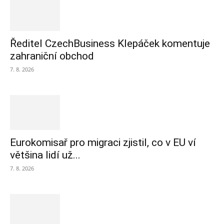
Ředitel CzechBusiness Klepáček komentuje
zahraniční obchod
7. 8. 2026
Eurokomisař pro migraci zjistil, co v EU ví
většina lidí už...
7. 8. 2026