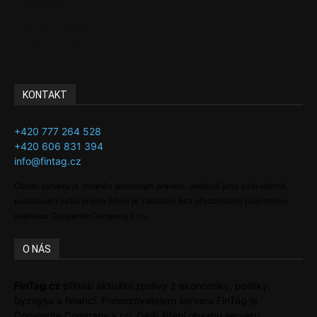
Investice
Ke kávě a čaji
Adman´s Choice
KONTAKT
+420 777 264 528
+420 606 831 394
info@fintag.cz
Obsah serveru je chráněn autorským právem. Jakékoli jeho užití včetně
publikování nebo jiného šíření je zakázáno bez předchozího písemného
souhlasu Copywrite Company s.r.o.
O NÁS
FinTag.cz
přináší aktuální zprávy z ekonomiky, politiky,
byznysu a financí. Provozovatelem serveru FinTag je
Copywrite Company s.r.o. Další šíření obsahu serveru