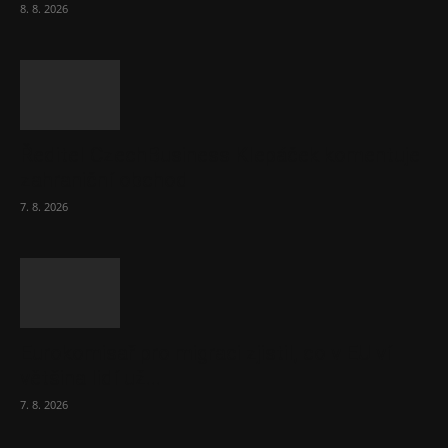
8. 8. 2026
Ředitel CzechBusiness Klepáček komentuje
zahraniční obchod
7. 8. 2026
Eurokomisař pro migraci zjistil, co v EU ví
většina lidí už...
7. 8. 2026