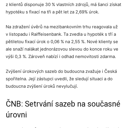
z klientů disponuje 30 % vlastních zdrojů, má šanci získat
hypotéku s fixací na tři a pět let za 2,69% úrok.
Na zdražení úvěrů na mezibankovním trhu reagovala už
v listopadu i Raiffeisenbank. Ta zvedla u hypoték s tří a
pětiletou fixací úrok o 0,06 % na 2,55 %. Nové klienty se
ale snaží nalákat jednorázovou slevou do konce roku ve
výši 0,3 %. Zároveň nabízí i odhad nemovitosti zdarma.
Zvýšení úrokových sazeb do budoucna zvažuje i Česká
spořitelna. Její zástupci uvedli, že sledují situaci a do
budoucna zvýšení úroků nevylučují.
ČNB: Setrvání sazeb na současné
úrovni