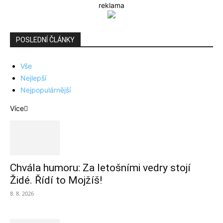
reklama
POSLEDNÍ ČLÁNKY
Vše
Nejlepší
Nejpopulárnější
Více
Chvála humoru: Za letošními vedry stojí
Židé. Řídí to Mojžíš!
8. 8. 2026