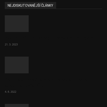
NEJDISKUTOVANĚJŠÍ ČLÁNKY
Komentář: Hanba Vám, prezidente Pavle…
21. 3. 2023
Za místenkové peklo ve vlacích mohou
cestující, tvrdí ČD
4. 8. 2022