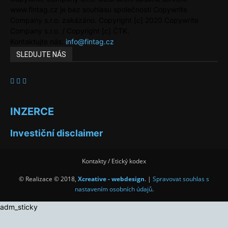
www.fintag.cz je bez souhlasu společnosti Copywrite
Company s.r.o. zakázáno. Copyright [c] 2020 Copywrite
Company s.r.o. / Copyright [c] ČTK.
Kontaktujte nás:
info@fintag.cz
SLEDUJTE NÁS
INZERCE
Investiční disclaimer
Kontakty / Etický kodex
© Realizace © 2018,
Xcreative - webdesign
. |
Spravovat souhlas s
nastavením osobních údajů
.
adm_sticky