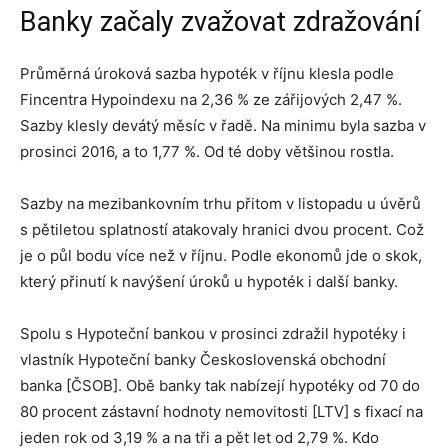
Banky začaly zvažovat zdražování
Průměrná úroková sazba hypoték v říjnu klesla podle
Fincentra Hypoindexu na 2,36 % ze zářijových 2,47 %.
Sazby klesly devátý měsíc v řadě. Na minimu byla sazba v
prosinci 2016, a to 1,77 %. Od té doby většinou rostla.
Sazby na mezibankovním trhu přitom v listopadu u úvěrů
s pětiletou splatností atakovaly hranici dvou procent. Což
je o půl bodu více než v říjnu. Podle ekonomů jde o skok,
který přinutí k navýšení úroků u hypoték i další banky.
Spolu s Hypoteční bankou v prosinci zdražil hypotéky i
vlastník Hypoteční banky Československá obchodní
banka [ČSOB]. Obě banky tak nabízejí hypotéky od 70 do
80 procent zástavní hodnoty nemovitosti [LTV] s fixací na
jeden rok od 3,19 % a na tři a pět let od 2,79 %. Kdo