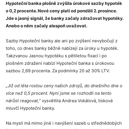
Hypoteční banka plošně zvýšila úrokové sazby hypoték
o 0,2 procenta. Nové ceny platí od pondělí 2. prosince.
Jde o jasný signál, že banky začaly zdražovat hypotéky.
Anebo o něm začaly alespoň uvažovat.
Sazby Hypoteční banky ale ani po zvýšení nevybočují z
toho, co dnes banky běžně nabízejí za úroky u hypoték.
Takzvanou Jasnou hypotéku s pětiletou fixací i po
plošném zdražení nabízí Hypoteční banka s úrokovou
sazbou 2,69 procenta. Za podmínky 20 až 30% LTV.
„Již od léta rostou ceny našich zdrojů, do dnešního dne o
více než 0,5 procent. Nyní jsme se rozhodli na tento
nárůst reagovat,“
vysvětlila Andrea Vokálová, tisková
mluvčí Hypoteční banky.
Na mysli má mimo jiné i navýšení sazeb u střednědobých