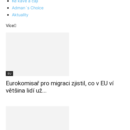
Ke kávě a čaji
Adman´s Choice
Aktuality
Více
EU
Eurokomisař pro migraci zjistil, co v EU ví
většina lidí už...