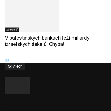
Zahraničí
V palestinských bankách leží miliardy
izraelských šekelů. Chyba!
NOVINKY
Chvála humoru: Za letošními vedry stojí
Židé. Řídí to Mojžíš!