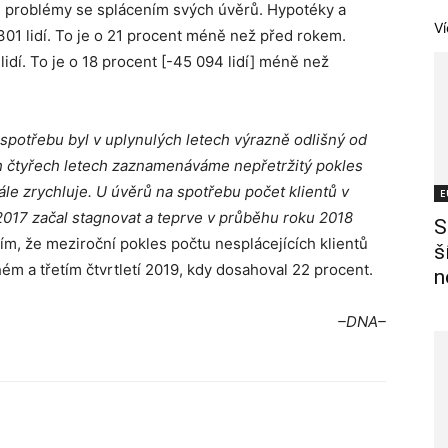
měli problémy se splácením svých úvěrů. Hypotéky a
Ví
01 lidí. To je o 21 procent méně než před rokem.
idí. To je o 18 procent [-45 094 lidí] méně než
a spotřebu byl v uplynulých letech výrazně odlišný od
ch čtyřech letech zaznamenáváme nepřetržitý pokles
tále zrychluje. U úvěrů na spotřebu počet klientů v
E
2017 začal stagnovat a teprve v průběhu roku 2018
S
 tím, že meziroční pokles počtu nesplácejících klientů
š
ém a třetím čtvrtletí 2019, kdy dosahoval 22 procent.
n
–DNA–