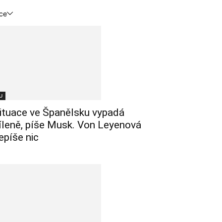
ce
U
ituace ve Španělsku vypadá
íleně, píše Musk. Von Leyenová
epíše nic