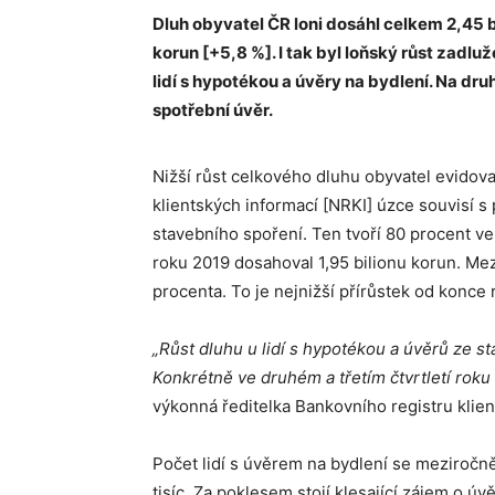
Dluh obyvatel ČR loni dosáhl celkem 2,45 b
korun [
+
5,8 %]. I tak byl loňský růst zadl
lidí s hypotékou a úvěry na bydlení. Na druhé
spotřební úvěr.
Nižší růst celkového dluhu obyvatel evido
klientských informací [NRKI] úzce souvisí 
stavebního spoření. Ten tvoří 80 procent 
roku 2019 dosahoval 1,95 bilionu korun. Mezi
procenta. To je nejnižší přírůstek od konce 
„Růst dluhu u lidí s hypotékou a úvěrů ze st
Konkrétně ve druhém a třetím čtvrtletí roku
výkonná ředitelka Bankovního registru klie
Počet lidí s úvěrem na bydlení se meziročně
tisíc. Za poklesem stojí klesající zájem o úv