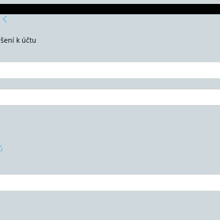
ášení k účtu
ů