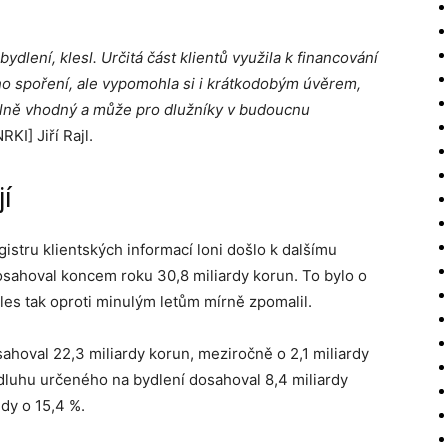
bydlení, klesl. Určitá část klientů využila k financování
ho spoření, ale vypomohla si i krátkodobým úvěrem,
úplně vhodný a může pro dlužníky v budoucnu
RKI] Jiří Rajl.
jí
stru klientských informací loni došlo k dalšímu
sahoval koncem roku 30,8 miliardy korun. To bylo o
les tak oproti minulým letům mírně zpomalil.
oval 22,3 miliardy korun, meziročně o 2,1 miliardy
luhu určeného na bydlení dosahoval 8,4 miliardy
edy o 15,4 %.