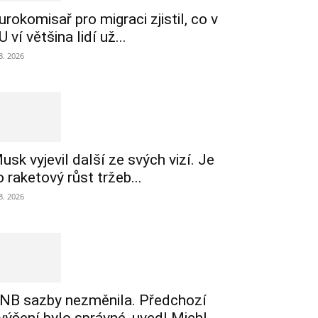
urokomisař pro migraci zjistil, co v
U ví většina lidí už...
 8. 2026
usk vyjevil další ze svých vizí. Je
o raketový růst tržeb...
 8. 2026
NB sazby nezměnila. Předchozí