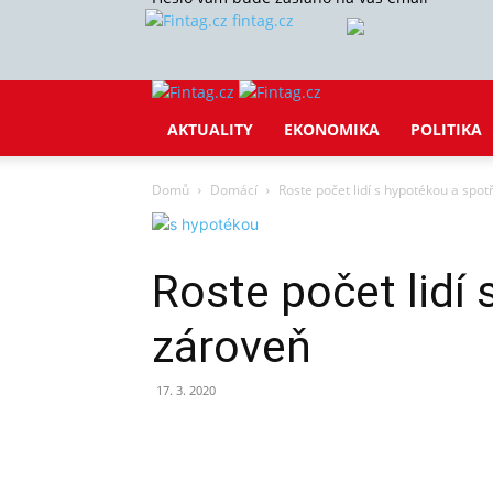
fintag.cz
AKTUALITY
EKONOMIKA
POLITIKA
Domů
Domácí
Roste počet lidí s hypotékou a sp
Roste počet lidí
zároveň
17. 3. 2020
Sdílet