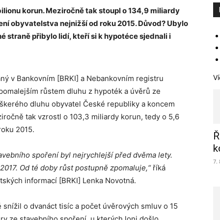
ilionu korun. Meziročně tak stoupl o 134,9 miliardy
užení obyvatelstva nejnižší od roku 2015. Důvod? Ubylo
 straně přibylo lidí, kteří si k hypotéce sjednali i
Ví
vaný v Bankovním [BRKI] a Nebankovním registru
s pomalejším růstem dluhu z hypoték a úvěrů ze
veškerého dluhu obyvatel České republiky a koncem
ročně tak vzrostl o 103,3 miliardy korun, tedy o 5,6
roku 2015.
Ř
k
avebního spoření byl nejrychlejší před dvěma lety.
7.
 2017. Od té doby růst postupně zpomaluje,“
říká
ntských informací [BRKI] Lenka Novotná.
 snížil o dvanáct tisíc a počet úvěrových smluv o 15
ěry ze stavebního spoření, u kterých loni došlo