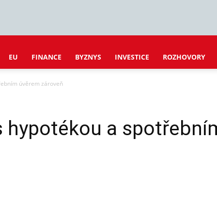
EU
FINANCE
BYZNYS
INVESTICE
ROZHOVORY
otřebním úvěrem zároveň
 s hypotékou a spotřebn