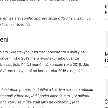
E
E
věrem ze stavebního spoření snížil o 130 tisíc, zatímco
7.
íká Lenka Novotná.
lení
stru klientských informací obecně trh s úvěry na
M
y. Koncem roku 2019 mělo hypotéku nebo úvěr ze
t
o dvanáct tisíc [1,1 %] méně než koncem roku 2018. Jde
7.
s úvěrem na bydlení od konce roku 2015 a nejnižší
dních letech poměrně stabilní a každým rokem o několik
namenali vůbec největší počet klientů, a to 1,12 milionu.
Č
ientů, který se může zdát jako nevýznamný, je to