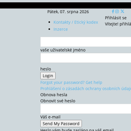
Pátek, 07. srpna 2026
Přihlásit se
Kontakty / Etický kodex
Vítejte! přihl
Inzerce
vaše uživatelské jméno
heslo
Forgot your password? Get help
Prohlášení o zásadách ochrany osobních údaj
Obnova hesla
Obnovit své heslo
Váš e-mail
Heslo vám bude zasláno na váš email