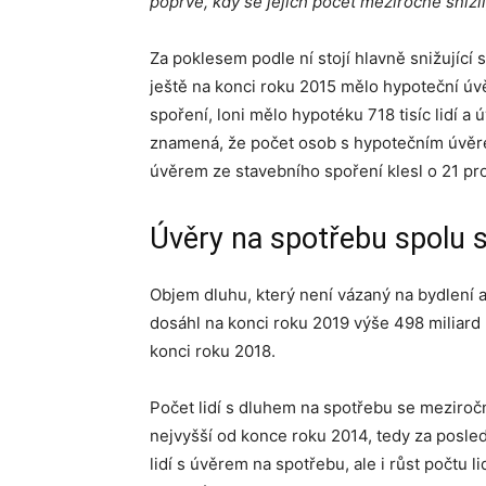
poprvé, kdy se jejich počet meziročně snížil
Za poklesem podle ní stojí hlavně snižující
ještě na konci roku 2015 mělo hypoteční úvěr 
spoření, loni mělo hypotéku 718 tisíc lidí a ú
znamená, že počet osob s hypotečním úvěre
úvěrem ze stavebního spoření klesl o 21 proc
Úvěry na spotřebu spolu 
Objem dluhu, který není vázaný na bydlení 
dosáhl na konci roku 2019 výše 498 miliard k
konci roku 2018.
Počet lidí s dluhem na spotřebu se meziročně
nejvyšší od konce roku 2014, tedy za posledn
lidí s úvěrem na spotřebu, ale i růst počtu l