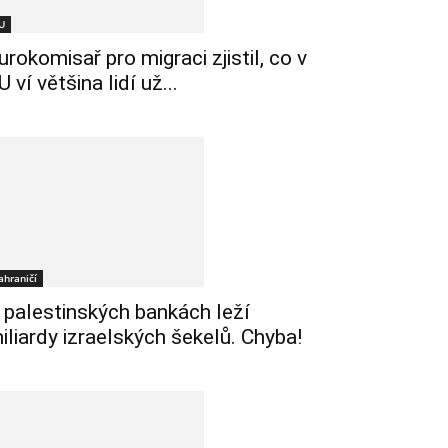
U
urokomisař pro migraci zjistil, co v
U ví většina lidí už...
ahraničí
 palestinských bankách leží
iliardy izraelských šekelů. Chyba!