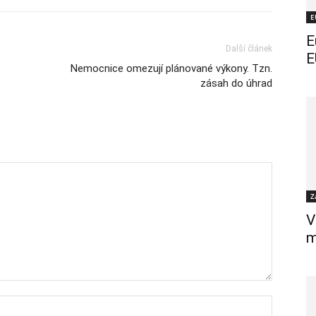
E
E
Další článek
E
Nemocnice omezují plánované výkony. Tzn.
zásah do úhrad
Z
V
m