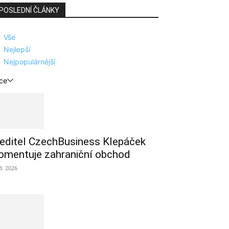
POSLEDNÍ ČLÁNKY
Vše
Nejlepší
Nejpopulárnější
ce
editel CzechBusiness Klepáček
omentuje zahraniční obchod
 8. 2026