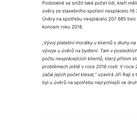
Podstatně se snížil také počet lidí, kteří 
úvěry ze stavebního spoření nesplácelo 16 3
Úvěry na spotřebu nesplácelo 207 685 tisíc l
koncem roku 2018.
„Vývoj platební morálky u klientů s dluhy n
vývoje u úvěrů na bydlení. Tam v poslední
počtu nesplácejících klientů, který přitom s
problémech ještě v roce 2016 rostl. V roce 
začal jejich počet klesat,“
uzavírá Jiří Rajl s
byl u úvěrů na spotřebu nejrychlejší ve druh
Sdílet