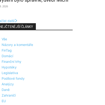
výšení bylo správné, uvedl Michl
 8. 2026
číst další
NEJČTENĚJŠÍ ČLÁNKY
Vše
Názory a komentáře
FinTag
Domácí
Finanční trhy
Hypotéky
Legislativa
Podílové fondy
Analýzy
Daně
Zahraničí
EU