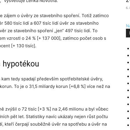
z
,“
vysvětluje Lenka Novotná.
6.
 se zájem o úvěry ze stavebního spoření. Totiž zatímco
580 tisíc lidí a 607 tisíc lidí úvěr ze stavebního
Na
věr ze stavebního spoření „jen“ 497 tisíc lidí. To
m vzrostl o 24 % [+ 137 000], zatímco počet osob s
ent [+ 130 tisíc].
s hypotékou
a kam tedy spadají především spotřebitelské úvěry,
orun. To je o 31,5 miliardy korun [+6,8 %] více než na
 zvýšil o 72 tisíc [+3 %] na 2,46 milionu a byl vůbec
ích pět let. Statistiky navíc ukázaly nejen růst počtu
idí, kteří čerpají souběžně úvěr na spotřebu a úvěr na