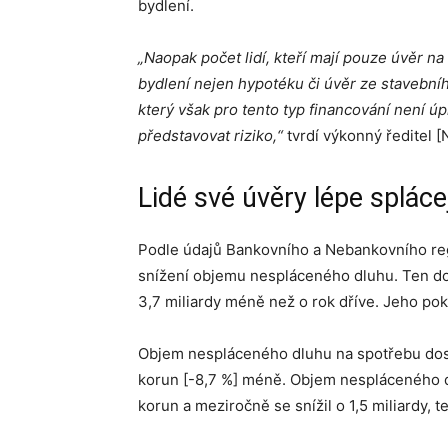
bydlení.
„Naopak počet lidí, kteří mají pouze úvěr na 
bydlení nejen hypotéku či úvěr ze stavební
který však pro tento typ financování není 
představovat riziko,“
tvrdí výkonný ředitel [N
Lidé své úvěry lépe spláce
Podle údajů Bankovního a Nebankovního regi
snížení objemu nespláceného dluhu. Ten do
3,7 miliardy méně než o rok dříve. Jeho pok
Objem nespláceného dluhu na spotřebu dosah
korun [-8,7 %] méně. Objem nespláceného d
korun a meziročně se snížil o 1,5 miliardy, t