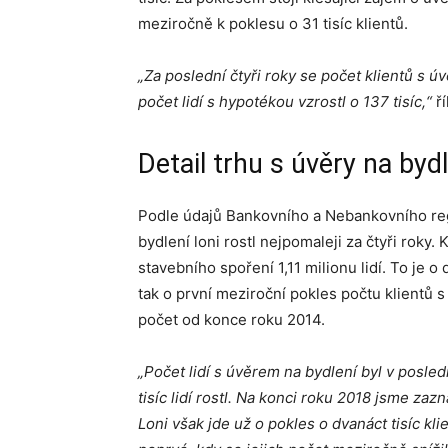
meziročně k poklesu o 31 tisíc klientů.
„Za poslední čtyři roky se počet klientů s ú
počet lidí s hypotékou vzrostl o 137 tisíc,“
ř
Detail trhu s úvěry na byd
Podle údajů Bankovního a Nebankovního regi
bydlení loni rostl nejpomaleji za čtyři rok
stavebního spoření 1,11 milionu lidí. To je 
tak o první meziroční pokles počtu klientů 
počet od konce roku 2014.
„Počet lidí s úvěrem na bydlení byl v posle
tisíc lidí rostl. Na konci roku 2018 jsme zaz
Loni však jde už o pokles o dvanáct tisíc kl