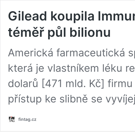
Gilead koupila Immu
téměř půl bilionu
Americká farmaceutická s
která je vlastníkem léku re
dolarů [471 mld. Kč] firm
přístup ke slibně se vyvíje
fintag.cz