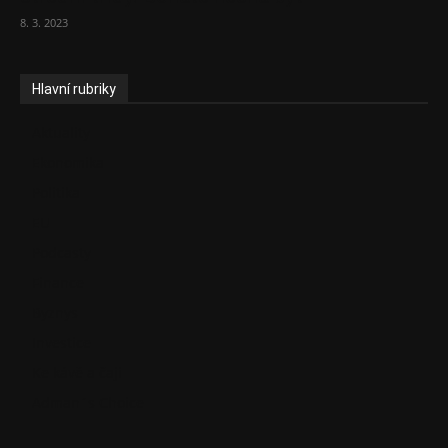
8. 3. 2023
Hlavní rubriky
Aktuality
Ekonomika
Politika
EU
Podcasty
Finance
Byznys
Investice
Ke kávě a čaji
Adman´s Choice