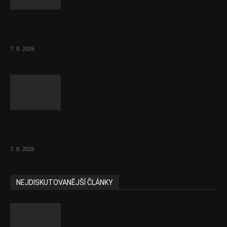
Ředitel CzechBusiness Klepáček komentuje
zahraniční obchod
7. 8. 2026
Eurokomisař pro migraci zjistil, co v EU ví
většina lidí už...
7. 8. 2026
NEJDISKUTOVANĚJŠÍ ČLÁNKY