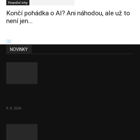
Finanční trhy
Končí pohádka o AI? Ani náhodou, ale už to
není jen...
NOVINKY
Chvála humoru: Za letošními vedry stojí
Židé. Řídí to Mojše!
8. 8. 2026