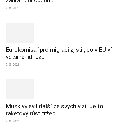
zahraniční obchod
7. 8. 2026
Eurokomisař pro migraci zjistil, co v EU ví
většina lidí už...
7. 8. 2026
Musk vyjevil další ze svých vizí. Je to
raketový růst tržeb...
7. 8. 2026