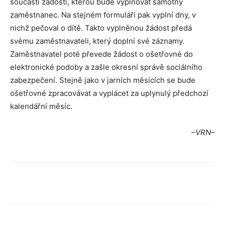
součástí žádosti, kterou bude vyplňovat samotný
zaměstnanec. Na stejném formuláři pak vyplní dny, v
nichž pečoval o dítě. Takto vyplněnou žádost předá
svému zaměstnavateli, který doplní své záznamy.
Zaměstnavatel poté převede žádost o ošetřovné do
elektronické podoby a zašle okresní správě sociálního
zabezpečení. Stejně jako v jarních měsících se bude
ošetřovné zpracovávat a vyplácet za uplynulý předchozí
kalendářní měsíc.
–VRN–