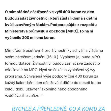
O mimořádné ošetřovné ve výši 400 korun za den
budou žádat živnostníci, kteří zůstali doma s dětmi
kvůli uzavřeným školám. Podpora půjde z rozpočtu
Ministerstva průmyslu a obchodu [MPO]. To na ni
vyčlenilo 200 milionů korun.
Mimořádné ošetřovné pro živnostníky schválila vláda na
svém pátečním jednání [16.10.]. Vyplácet jej bude MPO
formou dotace. Živnostníci budou zasílat své žádosti o
ošetřovné na MPO. Nyní se čeká na vyhlášení výzvy
programu. Schválená výše podpory činí 400 korun za
každý kalendářní den ošetřování dítěte do deseti let po
celou dobu uzavření školního nebo obdobného
vzdělávacího zařízení.
RYCHLE A PŘEHLEDNĚ: CO A KOMU ZA