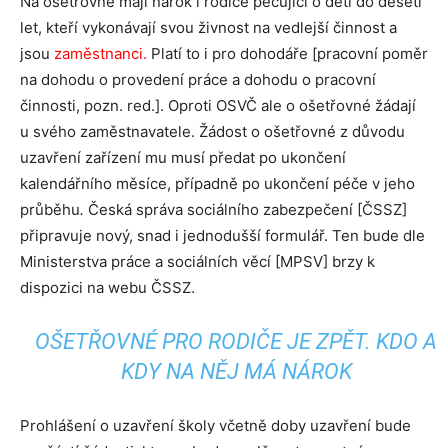
Na ošetřovné mají nárok i rodiče pečující o děti do deseti
let, kteří vykonávají svou živnost na vedlejší činnost a
jsou
zaměstnanci.
Platí to i pro dohodáře [pracovní poměr
na dohodu o provedení práce a dohodu o pracovní
činnosti, pozn. red.]. Oproti OSVČ ale o ošetřovné žádají
u svého zaměstnavatele. Žádost o ošetřovné z důvodu
uzavření zařízení mu musí předat po ukončení
kalendářního měsíce, případně po ukončení péče v jeho
průběhu
.
Česká správa sociálního zabezpečení [ČSSZ]
připravuje nový, snad i jednodušší formulář. Ten bude dle
Ministerstva práce a sociálních věcí [MPSV] brzy k
dispozici na webu ČSSZ.
OŠETŘOVNÉ PRO RODIČE JE ZPĚT. KDO A
KDY NA NĚJ MÁ NÁROK
Prohlášení o uzavření školy včetně doby uzavření bude