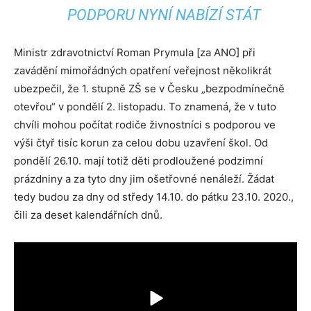
PODPORU NYNÍ NABÍZÍ STÁT
Ministr zdravotnictví Roman Prymula [za ANO] při
zavádění mimořádných opatření veřejnost několikrát
ubezpečil, že 1. stupně ZŠ se v Česku „bezpodmínečně
otevřou“ v pondělí 2. listopadu. To znamená, že v tuto
chvíli mohou počítat rodiče živnostníci s podporou ve
výši čtyř tisíc korun za celou dobu uzavření škol. Od
pondělí 26.10. mají totiž děti prodloužené podzimní
prázdniny a za tyto dny jim ošetřovné nenáleží. Žádat
tedy budou za dny od středy 14.10. do pátku 23.10. 2020.,
čili za deset kalendářních dnů.