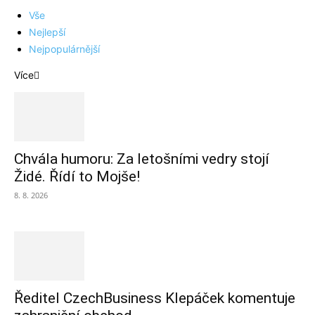
Vše
Nejlepší
Nejpopulárnější
Více
Chvála humoru: Za letošními vedry stojí
Židé. Řídí to Mojše!
8. 8. 2026
Ředitel CzechBusiness Klepáček komentuje