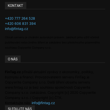
KONTAKT
+420 777 264 528
+420 606 831 394
info@fintag.cz
Obsah serveru je chráněn autorským právem. Jakékoli jeho užití včetně
publikování nebo jiného šíření je zakázáno bez předchozího písemného
souhlasu Copywrite Company s.r.o.
O NÁS
FinTag.cz
přináší aktuální zprávy z ekonomiky, politiky,
byznysu a financí. Provozovatelem serveru FinTag je
Copywrite Company s.r.o. Další šíření obsahu serveru
www.fintag.cz je bez souhlasu společnosti Copywrite
Company s.r.o. zakázáno. Copyright [c] 2020 Copywrite
Company s.r.o. / Copyright [c] ČTK.
Kontaktujte nás:
info@fintag.cz
SLEDUJTE NÁS