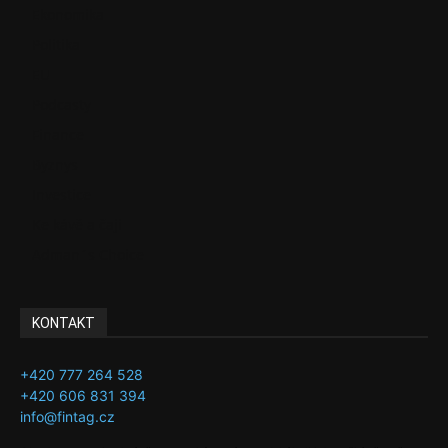
Ekonomika
Politika
EU
Podcasty
Finance
Byznys
Investice
Ke kávě a čaji
Adman´s Choice
KONTAKT
+420 777 264 528
+420 606 831 394
info@fintag.cz