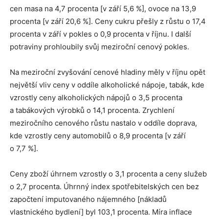
cen masa na 4,7 procenta [v září 5,6 %], ovoce na 13,9
procenta [v září 20,6 %]. Ceny cukru přešly z růstu o 17,4
procenta v září v pokles o 0,9 procenta v říjnu. I další
potraviny prohloubily svůj meziroční cenový pokles.
Na meziroční zvyšování cenové hladiny měly v říjnu opět
největší vliv ceny v oddíle alkoholické nápoje, tabák, kde
vzrostly ceny alkoholických nápojů o 3,5 procenta
a tabákových výrobků o 14,1 procenta. Zrychlení
meziročního cenového růstu nastalo v oddíle doprava,
kde vzrostly ceny automobilů o 8,9 procenta [v září
o 7,7 %].
Ceny zboží úhrnem vzrostly o 3,1 procenta a ceny služeb
o 2,7 procenta. Úhrnný index spotřebitelských cen bez
započtení imputovaného nájemného [nákladů
vlastnického bydlení] byl 103,1 procenta. Míra inflace