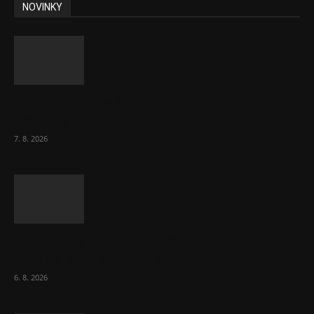
NOVINKY
Musk vyjevil další ze svých vizí. Je to
raketový růst tržeb...
7. 8. 2026
ČNB sazby nezměnila. Předchozí zvýšení
bylo správné, uvedl Michl
6. 8. 2026