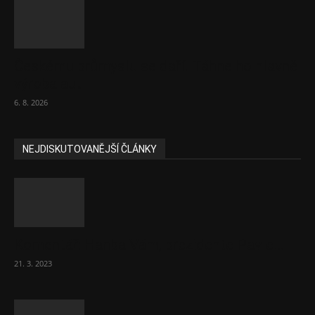
Českému průmyslu se daří. Táhne ho hlavně
výroba aut
6. 8. 2026
NEJDISKUTOVANĚJŠÍ ČLÁNKY
Komentář: Hanba Vám, prezidente Pavle…
21. 3. 2023