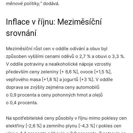
měnové politiky,“
dodává.
Inflace v říjnu: Meziměsíční
srovnání
Meziměsíční růst cen v oddíle odívání a obuv byl
způsoben vyššími cenami oděvů o 2,7 % a obuvi o 3,3 %.
V oddíle potraviny a nealkoholické nápoje vzrostly
především ceny zeleniny [+ 6,6 %], ovoce [+1,5 %],
vepřového masa [+1,8 %] a jogurtů [+3 %]. V oddíle
doprava se zvýšily zejména ceny automobilů
o 0,9 procenta a ceny pohonných hmot a olejů
o 0,4 procenta.
Na spotřebitelské ceny působily v říjnu mimo poklesy cen
elektřiny [-2,6 %] a zemního plynu [-4,3 %] i pokles cen