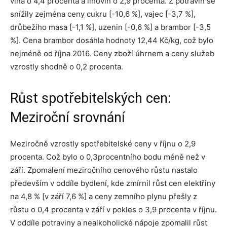
vína o 4,4 procenta a lihovin o 2,9 procenta. Z potravin se
snížily zejména ceny cukru [-10,6 %], vajec [-3,7 %],
drůbežího masa [-1,1 %], uzenin [-0,6 %] a brambor [-3,5
%]. Cena brambor dosáhla hodnoty 12,44 Kč/kg, což bylo
nejméně od října 2016. Ceny zboží úhrnem a ceny služeb
vzrostly shodně o 0,2 procenta.
Růst spotřebitelských cen:
Meziroční srovnání
Meziročně vzrostly spotřebitelské ceny v říjnu o 2,9
procenta. Což bylo o 0,3procentního bodu méně než v
září. Zpomalení meziročního cenového růstu nastalo
především v oddíle bydlení, kde zmírnil růst cen elektřiny
na 4,8 % [v září 7,6 %] a ceny zemního plynu přešly z
růstu o 0,4 procenta v září v pokles o 3,9 procenta v říjnu.
V oddíle potraviny a nealkoholické nápoje zpomalil růst