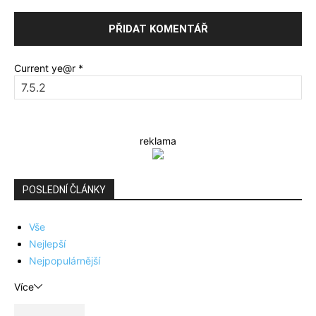
Current ye@r
*
reklama
POSLEDNÍ ČLÁNKY
Vše
Nejlepší
Nejpopulárnější
Více