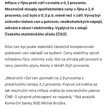
Inflace v říjnu proti září vzrostla o 0,2 procenta.
Meziročně stouply spotřebitelské ceny v říjnu o 2,9
procenta, což bylo o 0,3 p. b. méně než v září. Vývoj byl
ovlivněn růstem cen u potravin, nealkoholických nápojů,
odívání a obuvi i elektroniky. Vyplývá to z údajů
Českého statistického úřadu [ČSÚ].
Růst cen byl podle statistiků částečně kompenzován
poklesem cen nákladů na bydlení. Ceny elektřiny oproti
loňskému říjnu zmírnily svůj růst na zhruba pět procent a
ceny zemního plynu klesly o téměř čtyři procenta.
„Meziroční růst cen zpomalil na 2,9 procenta z
předchozího tempa 3,2 procenta. Poprvé od května se
tak meziroční míra inflace vrátila do tolerančního pásma
ČNB. O výrazné překvapení se nejedná,“
říká analytik
Komerční banky [KB] Michal Brožka.