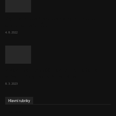
Za místenkové peklo ve vlacích mohou
cestující, tvrdí ČD
4. 8. 2022
Vláda zvažuje vyšší zdanění chudých a
střední třídy. Bohaté nechá být
8. 3. 2023
Hlavní rubriky
Aktuality