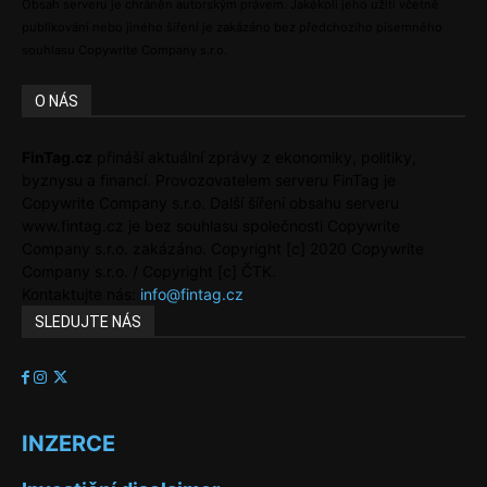
Obsah serveru je chráněn autorským právem. Jakékoli jeho užití včetně
publikování nebo jiného šíření je zakázáno bez předchozího písemného
souhlasu Copywrite Company s.r.o.
O NÁS
FinTag.cz
přináší aktuální zprávy z ekonomiky, politiky,
byznysu a financí. Provozovatelem serveru FinTag je
Copywrite Company s.r.o. Další šíření obsahu serveru
www.fintag.cz je bez souhlasu společnosti Copywrite
Company s.r.o. zakázáno. Copyright [c] 2020 Copywrite
Company s.r.o. / Copyright [c] ČTK.
Kontaktujte nás:
info@fintag.cz
SLEDUJTE NÁS
INZERCE