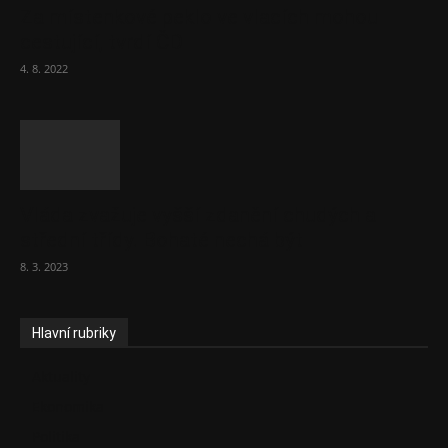
Za místenkové peklo ve vlacích mohou
cestující, tvrdí ČD
4. 8. 2022
Vláda zvažuje vyšší zdanění chudých a
střední třídy. Bohaté nechá být
8. 3. 2023
Hlavní rubriky
Aktuality
Ekonomika
Politika