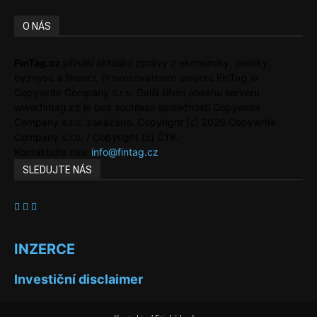
O NÁS
FinTag.cz
přináší aktuální zprávy z ekonomiky, politiky,
byznysu a financí. Provozovatelem serveru FinTag je
Copywrite Company s.r.o. Další šíření obsahu serveru
www.fintag.cz je bez souhlasu společnosti Copywrite
Company s.r.o. zakázáno. Copyright [c] 2020 Copywrite
Company s.r.o. / Copyright [c] ČTK.
Kontaktujte nás:
info@fintag.cz
SLEDUJTE NÁS
INZERCE
Investiční disclaimer