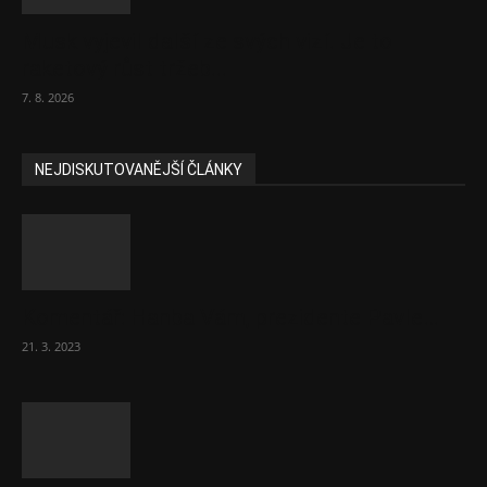
Musk vyjevil další ze svých vizí. Je to
raketový růst tržeb...
7. 8. 2026
NEJDISKUTOVANĚJŠÍ ČLÁNKY
Komentář: Hanba Vám, prezidente Pavle…
21. 3. 2023