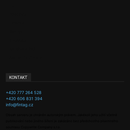
EU
Podcasty
Finance
Byznys
Investice
Ke kávě a čaji
Adman´s Choice
KONTAKT
+420 777 264 528
+420 606 831 394
info@fintag.cz
Obsah serveru je chráněn autorským právem. Jakékoli jeho užití včetně
publikování nebo jiného šíření je zakázáno bez předchozího písemného
souhlasu Copywrite Company s.r.o.