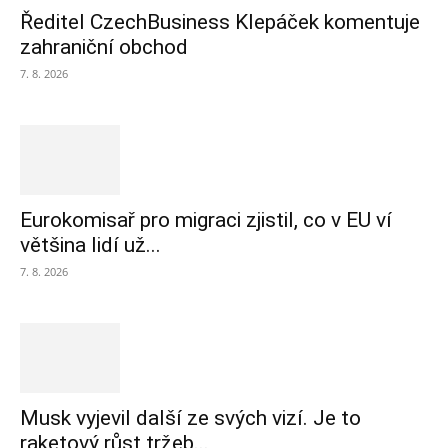
Ředitel CzechBusiness Klepáček komentuje
zahraniční obchod
7. 8. 2026
Eurokomisař pro migraci zjistil, co v EU ví
většina lidí už...
7. 8. 2026
Musk vyjevil další ze svých vizí. Je to
raketový růst tržeb...