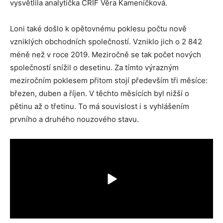
vysvětlila analytička CRIF Věra Kameníčková.
Loni také došlo k opětovnému poklesu počtu nově
vzniklých obchodních společností. Vzniklo jich o 2 842
méně než v roce 2019. Meziročně se tak počet nových
společností snížil o desetinu. Za tímto výrazným
meziročním poklesem přitom stojí především tři měsíce:
březen, duben a říjen. V těchto měsících byl nižší o
pětinu až o třetinu. To má souvislost i s vyhlášením
prvního a druhého nouzového stavu.