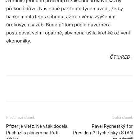
a hranici jednoho procenta u základní úrokové sazby
překoná dříve. Následně pak tento týden uvedl, že by
banka mohla letos sáhnout až ke dvěma zvýšením
úrokových sazeb. Bude přitom podle guvernéra
postupovat velmi opatrně, aby nenarušila křehké oživení
ekonomiky.
–ČTK/RED–
Předchozí článek
Další článek
Pfizer je vítěz. Ne však docela.
Pavel Rychetský for
Přichází s plánem na třetí
President? Rychetský i STAN