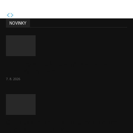
NOVINKY
Musk vyjevil další ze svých vizí. Je to
raketový růst tržeb...
7. 8. 2026
ČNB sazby nezměnila. Předchozí zvýšení
bylo správné, uvedl Michl