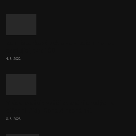
Za místenkové peklo ve vlacích mohou
cestující, tvrdí ČD
4. 8. 2022
Vláda zvažuje vyšší zdanění chudých a
střední třídy. Bohaté nechá být
8. 3. 2023