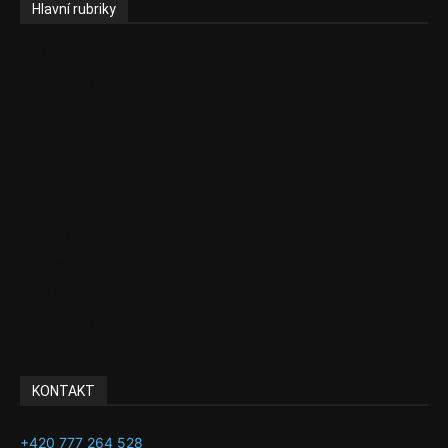
Hlavní rubriky
Aktuality
Ekonomika
Politika
EU
Podcasty
Finance
Byznys
Investice
Ke kávě a čaji
Adman´s Choice
KONTAKT
+420 777 264 528