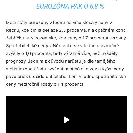
EUROZÓNA PAK O 6,8 %
Mezi státy eurozóny v lednu nejvíce klesaly ceny v
Řecku, kde činila deflace 2,3 procenta. Na opačném konci
žebříčku je Nizozemsko, kde ceny o 1,7 procenta vzrostly.
Spotřebitelské ceny v Německu se v lednu meziročně
zvýšily o 1,6 procenta, tedy výrazně více, než uváděly
prognózy. Jedním z důvodů nárůstu je dle tamějšího
statistického úřadu zvýšení minimální mzdy a vyšší ceny
povolenek u oxidu uhličitého. Loni v lednu spotřebitelské
ceny meziročně rostly o 1,4 procenta.