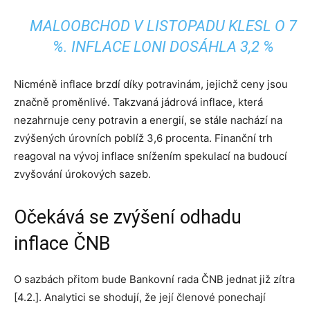
MALOOBCHOD V LISTOPADU KLESL O 7
%. INFLACE LONI DOSÁHLA 3,2 %
Nicméně inflace brzdí díky potravinám, jejichž ceny jsou
značně proměnlivé. Takzvaná jádrová inflace, která
nezahrnuje ceny potravin a energií, se stále nachází na
zvýšených úrovních poblíž 3,6 procenta. Finanční trh
reagoval na vývoj inflace snížením spekulací na budoucí
zvyšování úrokových sazeb.
Očekává se zvýšení odhadu
inflace ČNB
O sazbách přitom bude Bankovní rada ČNB jednat již zítra
[4.2.]. Analytici se shodují, že její členové ponechají