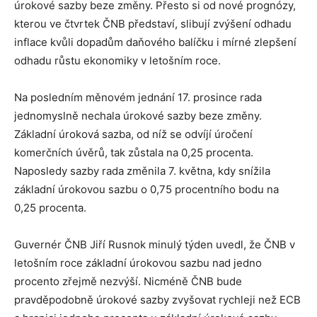
úrokové sazby beze změny. Přesto si od nové prognózy,
kterou ve čtvrtek ČNB představí, slibují zvýšení odhadu
inflace kvůli dopadům daňového balíčku i mírné zlepšení
odhadu růstu ekonomiky v letošním roce.
Na posledním měnovém jednání 17. prosince rada
jednomyslně nechala úrokové sazby beze změny.
Základní úroková sazba, od níž se odvíjí úročení
komerčních úvěrů, tak zůstala na 0,25 procenta.
Naposledy sazby rada změnila 7. května, kdy snížila
základní úrokovou sazbu o 0,75 procentního bodu na
0,25 procenta.
Guvernér ČNB Jiří Rusnok minulý týden uvedl, že ČNB v
letošním roce základní úrokovou sazbu nad jedno
procento zřejmě nezvýší. Nicméně ČNB bude
pravděpodobně úrokové sazby zvyšovat rychleji než ECB