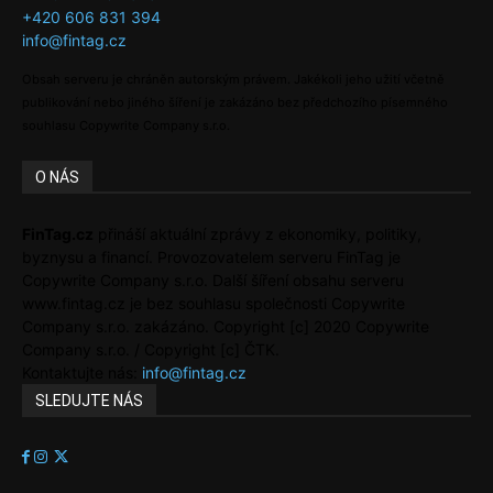
+420 606 831 394
info@fintag.cz
Obsah serveru je chráněn autorským právem. Jakékoli jeho užití včetně
publikování nebo jiného šíření je zakázáno bez předchozího písemného
souhlasu Copywrite Company s.r.o.
O NÁS
FinTag.cz
přináší aktuální zprávy z ekonomiky, politiky,
byznysu a financí. Provozovatelem serveru FinTag je
Copywrite Company s.r.o. Další šíření obsahu serveru
www.fintag.cz je bez souhlasu společnosti Copywrite
Company s.r.o. zakázáno. Copyright [c] 2020 Copywrite
Company s.r.o. / Copyright [c] ČTK.
Kontaktujte nás:
info@fintag.cz
SLEDUJTE NÁS