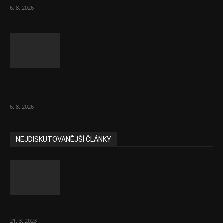
6. 8. 2026
Českému průmyslu se daří. Táhne ho hlavně
výroba aut
6. 8. 2026
NEJDISKUTOVANĚJŠÍ ČLÁNKY
Komentář: Hanba Vám, prezidente Pavle…
21. 3. 2023