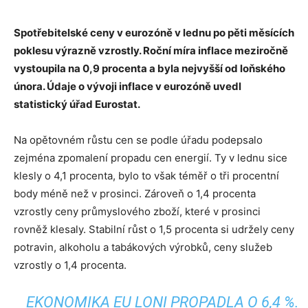
Spotřebitelské ceny v eurozóně v lednu po pěti měsících
poklesu výrazně vzrostly. Roční míra inflace meziročně
vystoupila na 0,9 procenta a byla nejvyšší od loňského
února. Údaje o vývoji inflace v eurozóně uvedl
statistický úřad Eurostat.
Na opětovném růstu cen se podle úřadu podepsalo
zejména zpomalení propadu cen energií. Ty v lednu sice
klesly o 4,1 procenta, bylo to však téměř o tři procentní
body méně než v prosinci. Zároveň o 1,4 procenta
vzrostly ceny průmyslového zboží, které v prosinci
rovněž klesaly. Stabilní růst o 1,5 procenta si udržely ceny
potravin, alkoholu a tabákových výrobků, ceny služeb
vzrostly o 1,4 procenta.
EKONOMIKA EU LONI PROPADLA O 6,4 %.