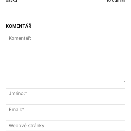
dávku
to odmítli
KOMENTÁŘ