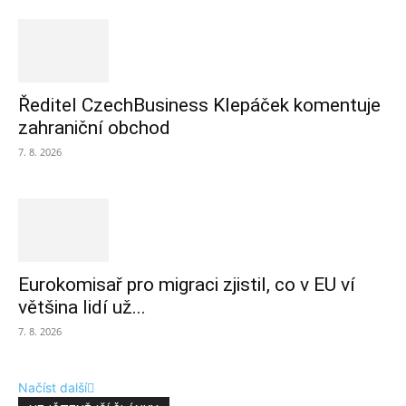
Ředitel CzechBusiness Klepáček komentuje
zahraniční obchod
7. 8. 2026
Eurokomisař pro migraci zjistil, co v EU ví
většina lidí už...
7. 8. 2026
Načíst další