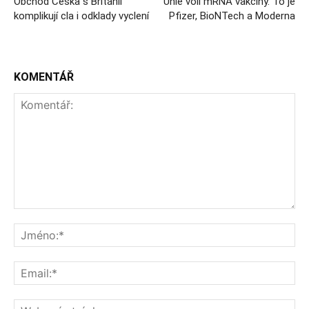
Obchod Česka s Británií
Unie volí mRNA vakcíny. To je
komplikují cla i odklady vyclení
Pfizer, BioNTech a Moderna
KOMENTÁŘ