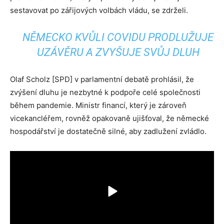
sestavovat po zářijových volbách vládu, se zdrželi.
NĚMECKO KVŮLI COVIDU PRODLUŽUJE
UZÁVĚRU A ZVYŠUJE SVŮJ DLUH
Olaf Scholz [SPD] v parlamentní debatě prohlásil, že
zvýšení dluhu je nezbytné k podpoře celé společnosti
během pandemie. Ministr financí, který je zároveň
vicekancléřem, rovněž opakovaně ujišťoval, že německé
hospodářství je dostatečně silné, aby zadlužení zvládlo.