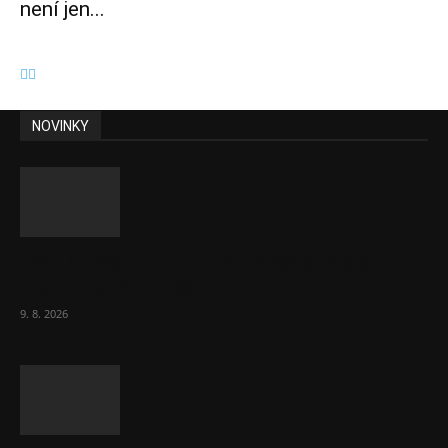
není jen...
NOVINKY
Obcí s vlastními firmami přibývá. Majoritu
drží v 1 037 firmách
9. 8. 2026