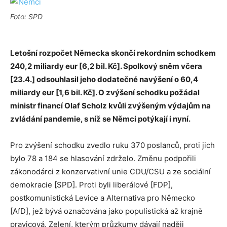
Foto: SPD
Letošní rozpočet Německa skončí rekordním schodkem
240,2 miliardy eur [6,2 bil. Kč]. Spolkový sněm včera
[23.4.] odsouhlasil jeho dodatečné navýšení o 60,4
miliardy eur [1,6 bil. Kč]. O zvýšení schodku požádal
ministr financí Olaf Scholz kvůli zvýšeným výdajům na
zvládání pandemie, s níž se Němci potýkají i nyní.
Pro zvýšení schodku zvedlo ruku 370 poslanců, proti jich
bylo 78 a 184 se hlasování zdrželo. Změnu podpořili
zákonodárci z konzervativní unie CDU/CSU a ze sociální
demokracie [SPD]. Proti byli liberálové [FDP],
postkomunistická Levice a Alternativa pro Německo
[AfD], jež bývá označována jako populistická až krajně
pravicová. Zelení, kterým průzkumy dávají naději