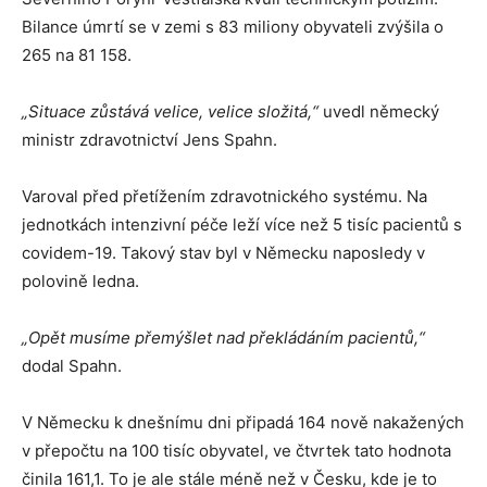
Bilance úmrtí se v zemi s 83 miliony obyvateli zvýšila o
265 na 81 158.
„Situace zůstává velice, velice složitá,“
uvedl německý
ministr zdravotnictví Jens Spahn.
Varoval před přetížením zdravotnického systému. Na
jednotkách intenzivní péče leží více než 5 tisíc pacientů s
covidem-19. Takový stav byl v Německu naposledy v
polovině ledna.
„Opět musíme přemýšlet nad překládáním pacientů,“
dodal Spahn.
V Německu k dnešnímu dni připadá 164 nově nakažených
v přepočtu na 100 tisíc obyvatel, ve čtvrtek tato hodnota
činila 161,1. To je ale stále méně než v Česku, kde je to