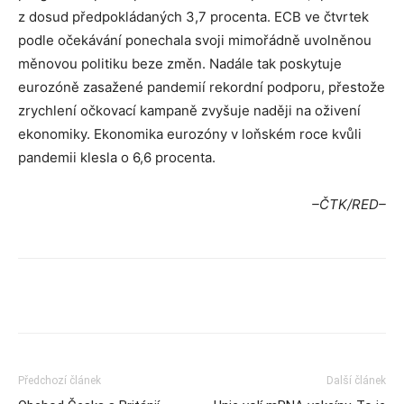
z dosud předpokládaných 3,7 procenta. ECB ve čtvrtek
podle očekávání ponechala svoji mimořádně uvolněnou
měnovou politiku beze změn. Nadále tak poskytuje
eurozóně zasažené pandemií rekordní podporu, přestože
zrychlení očkovací kampaně zvyšuje naději na oživení
ekonomiky. Ekonomika eurozóny v loňském roce kvůli
pandemii klesla o 6,6 procenta.
–ČTK/RED–
Předchozí článek
Další článek