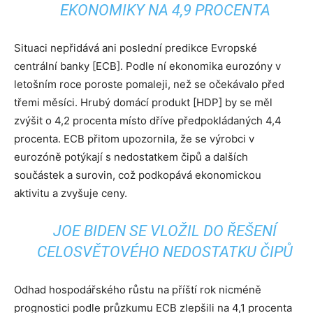
EKONOMIKY NA 4,9 PROCENTA
Situaci nepřidává ani poslední predikce Evropské
centrální banky [ECB]. Podle ní ekonomika eurozóny v
letošním roce poroste pomaleji, než se očekávalo před
třemi měsíci. Hrubý domácí produkt [HDP] by se měl
zvýšit o 4,2 procenta místo dříve předpokládaných 4,4
procenta. ECB přitom upozornila, že se výrobci v
eurozóně potýkají s nedostatkem čipů a dalších
součástek a surovin, což podkopává ekonomickou
aktivitu a zvyšuje ceny.
JOE BIDEN SE VLOŽIL DO ŘEŠENÍ
CELOSVĚTOVÉHO NEDOSTATKU ČIPŮ
Odhad hospodářského růstu na příští rok nicméně
prognostici podle průzkumu ECB zlepšili na 4,1 procenta