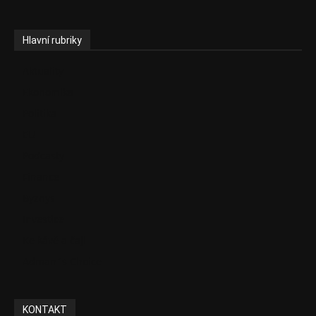
Hlavní rubriky
Aktuality
Ekonomika
Politika
EU
Podcasty
Finance
Byznys
Investice
Ke kávě a čaji
Adman´s Choice
KONTAKT