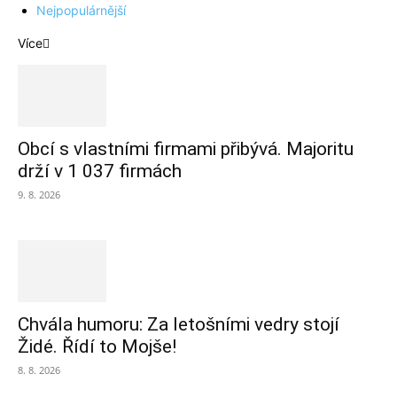
Nejpopulárnější
Více
Obcí s vlastními firmami přibývá. Majoritu
drží v 1 037 firmách
9. 8. 2026
Chvála humoru: Za letošními vedry stojí
Židé. Řídí to Mojše!
8. 8. 2026