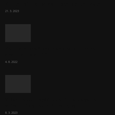
Komentář: Hanba Vám, prezidente Pavle…
21. 3. 2023
Za místenkové peklo ve vlacích mohou
cestující, tvrdí ČD
4. 8. 2022
Vláda zvažuje vyšší zdanění chudých a
střední třídy. Bohaté nechá být
8. 3. 2023