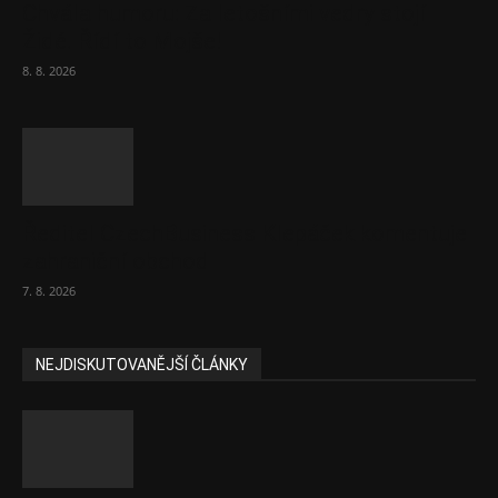
Chvála humoru: Za letošními vedry stojí
Židé. Řídí to Mojše!
8. 8. 2026
Ředitel CzechBusiness Klepáček komentuje
zahraniční obchod
7. 8. 2026
NEJDISKUTOVANĚJŠÍ ČLÁNKY