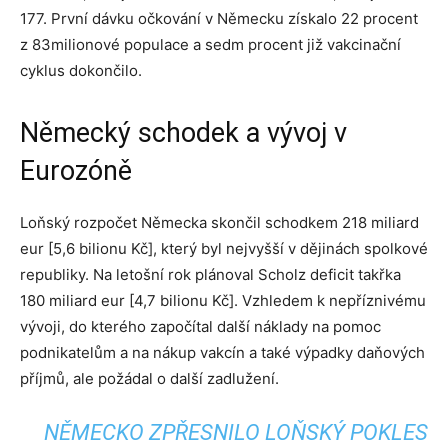
177. První dávku očkování v Německu získalo 22 procent
z 83milionové populace a sedm procent již vakcinační
cyklus dokončilo.
Německý schodek a vývoj v
Eurozóně
Loňský rozpočet Německa skončil schodkem 218 miliard
eur [5,6 bilionu Kč], který byl nejvyšší v dějinách spolkové
republiky. Na letošní rok plánoval Scholz deficit takřka
180 miliard eur [4,7 bilionu Kč]. Vzhledem k nepříznivému
vývoji, do kterého započítal další náklady na pomoc
podnikatelům a na nákup vakcín a také výpadky daňových
příjmů, ale požádal o další zadlužení.
NĚMECKO ZPŘESNILO LOŇSKÝ POKLES