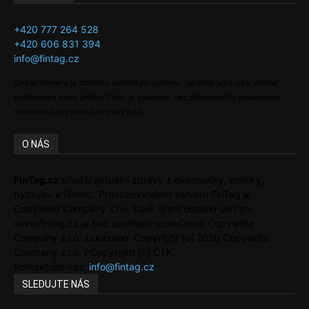
+420 777 264 528
+420 606 831 394
info@fintag.cz
Obsah serveru je chráněn autorským právem. Jakékoli jeho užití včetně
publikování nebo jiného šíření je zakázáno bez předchozího písemného
souhlasu Copywrite Company s.r.o.
O NÁS
FinTag.cz
přináší aktuální zprávy z ekonomiky, politiky,
byznysu a financí. Provozovatelem serveru FinTag je
Copywrite Company s.r.o. Další šíření obsahu serveru
www.fintag.cz je bez souhlasu společnosti Copywrite
Company s.r.o. zakázáno. Copyright [c] 2020 Copywrite
Company s.r.o. / Copyright [c] ČTK.
Kontaktujte nás:
info@fintag.cz
SLEDUJTE NÁS