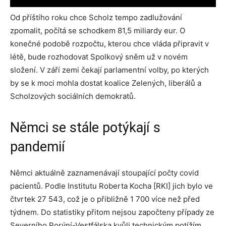
Od příštího roku chce Scholz tempo zadlužování
zpomalit, počítá se schodkem 81,5 miliardy eur. O
konečné podobě rozpočtu, kterou chce vláda připravit v
létě, bude rozhodovat Spolkový sněm už v novém
složení. V září zemi čekají parlamentní volby, po kterých
by se k moci mohla dostat koalice Zelených, liberálů a
Scholzových sociálních demokratů.
Němci se stále potýkají s
pandemií
Němci aktuálně zaznamenávají stoupající počty covid
pacientů. Podle Institutu Roberta Kocha [RKI] jich bylo ve
čtvrtek 27 543, což je o přibližně 1 700 více než před
týdnem. Do statistiky přitom nejsou započteny případy ze
Severního Porýní-Vestfálska kvůli technickým potížím.