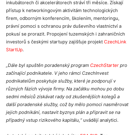
inkubátorech či akcelerátorech stráví tři měsíce. Získají
přístup k networkingovým aktivitám technologických
firem, odborným konferencím, školením, mentoringu,
právní pomoci s ochranou práv duševního vlastnictví a
pokusí se prorazit. Propojení tuzemských i zahraničních
investorů s českými startupy zajišťuje projekt
CzechLink
StartUp
.
„Dále byl spuštěn poradenský program
CzechStarter
pro
začínající podnikatele. V jeho rámci CzechInvest
podnikatelům poskytuje služby, které je podporují v
různých fázích vývoje firmy. Na začátku mohou po dobu
sedmi měsíců získávat rady od zkušenějších kolegů a
další poradenské služby, což by mělo pomoci nasměrovat
jejich podnikání, nastavit byznys plán a připravit se na
případný vstup rizikového kapitálu,“
uvádějí analytici.