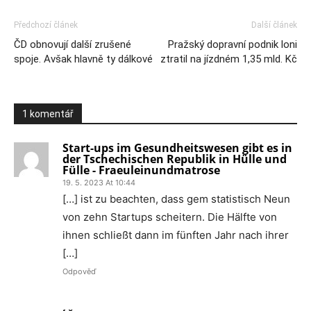
Předchozí článek
Další článek
ČD obnovují další zrušené
Pražský dopravní podnik loni
spoje. Avšak hlavně ty dálkové
ztratil na jízdném 1,35 mld. Kč
1 komentář
Start-ups im Gesundheitswesen gibt es in
der Tschechischen Republik in Hülle und
Fülle - Fraeuleinundmatrose
19. 5. 2023 At 10:44
[…] ist zu beachten, dass gem statistisch Neun
von zehn Startups scheitern. Die Hälfte von
ihnen schließt dann im fünften Jahr nach ihrer
[…]
Odpověď