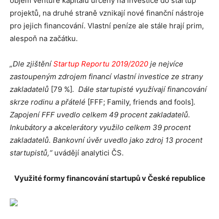
objem venture kapitálu určený na investice do startup
projektů, na druhé straně vznikají nové finanční nástroje
pro jejich financování. Vlastní peníze ale stále hrají prim,
alespoň na začátku.
„Dle zjištění
Startup Reportu 2019/2020
je nejvíce
zastoupeným zdrojem financí vlastní investice ze strany
zakladatelů
[79 %]
. Dále startupisté využívají financování
skrze rodinu a přátelé
[FFF; Family, friends and fools]
.
Zapojení FFF uvedlo celkem 49 procent zakladatelů.
Inkubátory a akcelerátory využilo celkem 39 procent
zakladatelů. Bankovní úvěr uvedlo jako zdroj 13 procent
startupistů,“
uvádějí analytici ČS.
Využité formy financování startupů v České republice