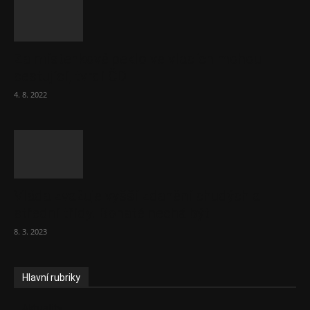
Za místenkové peklo ve vlacích mohou
cestující, tvrdí ČD
4. 8. 2022
Vláda zvažuje vyšší zdanění chudých a
střední třídy. Bohaté nechá být
8. 3. 2023
Hlavní rubriky
Aktuality