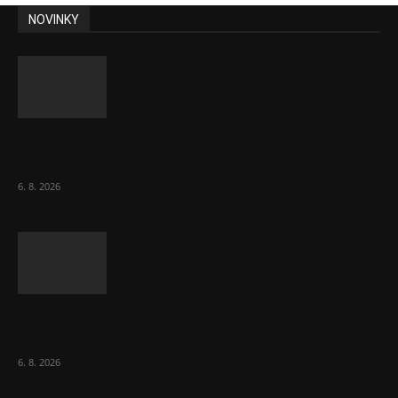
NOVINKY
ČNB sazby nezměnila. Předchozí zvýšení
bylo správné, uvedl Michl
6. 8. 2026
Českému průmyslu se daří. Táhne ho hlavně
výroba aut
6. 8. 2026