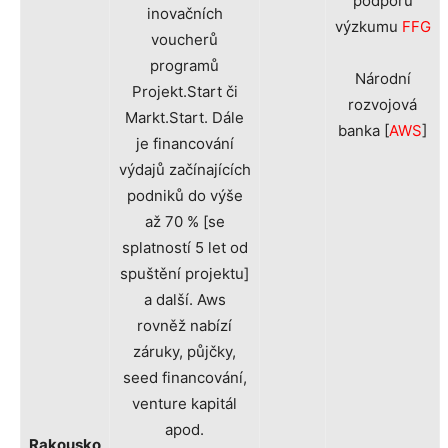
podporu
inovačních
výzkumu
FFG
voucherů
programů
Národní
Projekt.Start či
rozvojová
Markt.Start. Dále
banka [
AWS
]
je financování
výdajů začínajících
podniků do výše
až 70 % [se
splatností 5 let od
spuštění projektu]
a další. Aws
rovněž nabízí
záruky, půjčky,
seed financování,
venture kapitál
apod.
Rakousko