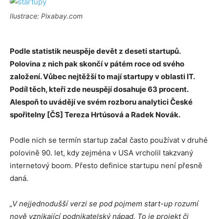
Ilustrace: Pixabay.com
Podle statistik neuspěje devět z deseti startupů.
Polovina z nich pak skončí v pátém roce od svého
založení. Vůbec nejtěžší to mají startupy v oblasti IT.
Podíl těch, kteří zde neuspějí dosahuje 63 procent.
Alespoň to uvádějí ve svém rozboru analytici České
spořitelny [ČS] Tereza Hrtúsová a Radek Novák.
Podle nich se termín startup začal často používat v druhé
polovině 90. let, kdy zejména v USA vrcholil takzvaný
internetový boom. Přesto definice startupu není přesně
daná.
„V nejjednodušší verzi se pod pojmem start-up rozumí
nově vznikající podnikatelský nápad. To je projekt či