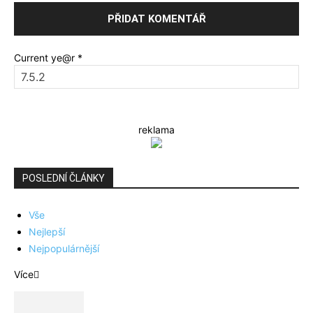
Current ye@r
*
reklama
POSLEDNÍ ČLÁNKY
Vše
Nejlepší
Nejpopulárnější
Více