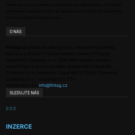
Obsah serveru je chráněn autorským právem. Jakékoli jeho užití včetně
publikování nebo jiného šíření je zakázáno bez předchozího písemného
souhlasu Copywrite Company s.r.o.
O NÁS
FinTag.cz
přináší aktuální zprávy z ekonomiky, politiky,
byznysu a financí. Provozovatelem serveru FinTag je
Copywrite Company s.r.o. Další šíření obsahu serveru
www.fintag.cz je bez souhlasu společnosti Copywrite
Company s.r.o. zakázáno. Copyright [c] 2020 Copywrite
Company s.r.o. / Copyright [c] ČTK.
Kontaktujte nás:
info@fintag.cz
SLEDUJTE NÁS
INZERCE