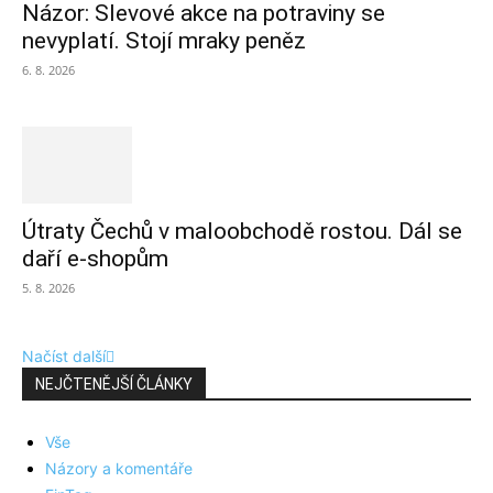
Názor: Slevové akce na potraviny se
nevyplatí. Stojí mraky peněz
6. 8. 2026
Útraty Čechů v maloobchodě rostou. Dál se
daří e-shopům
5. 8. 2026
Načíst další
NEJČTENĚJŠÍ ČLÁNKY
Vše
Názory a komentáře