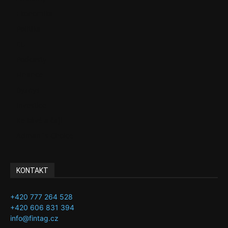
Ekonomika
Politika
EU
Podcasty
Finance
Byznys
Investice
Ke kávě a čaji
Adman´s Choice
KONTAKT
+420 777 264 528
+420 606 831 394
info@fintag.cz