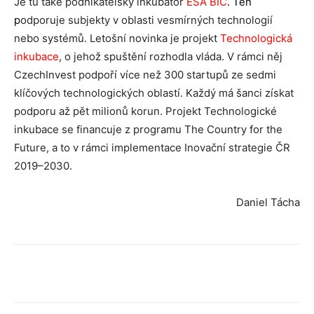
Je tu také podnikatelský inkubátor
ESA BIC
.
Ten
p
odporuje subjekty v oblasti vesmírných technologií
nebo systémů. Letošní novinka je projekt
Technologická
inkubace
, o jehož spuštění rozhodla vláda. V rámci něj
CzechInvest podpoří více než 300 startupů ze sedmi
klíčových technologických oblastí. Každý má šanci získat
podporu až pět milionů korun. Projekt Technologické
inkubace se financuje z programu The Country for the
Future, a to v rámci implementace Inovační strategie ČR
2019–2030.
Daniel Tácha