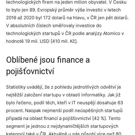
technologických firem na jeden milion obyvatel. V Česku
to bylo jen 89. Evropský průměr výše investic v letech
2016 až 2020 byl 172 dolarů na hlavu, v ČR jen pět dolarů.
V absolutních číslech směřovaly investice do
technologických startupů v ČR podle analýzy Atomico v
hodnotě 19 mil. USD [410 mil. Kč].
Oblíbené jsou finance a
pojišťovnictví
Statistiky uvádějí, že z pohledu jednotlivých odvětví je
nejtěžší založení startupu v oblasti informatiky. Jak již
bylo řečeno, podíl těch, kteří v IT neuspějí dosahuje 63
procent. Naopak nejmenší podíl neúspěšných startupů
připadá na oblast financí a pojišťovnictví [42 %]. Tento
segment je jednou z nejdynamičtějších startupových
kategorií také v ČR. Aktuálně u nás působí více než 80