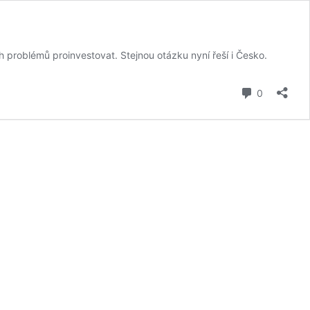
ých problémů proinvestovat. Stejnou otázku nyní řeší i Česko.
komentář
0