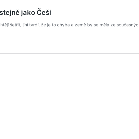
 stejně jako Češi
chtějí šetřit, jiní tvrdí, že je to chyba a země by se měla ze současn