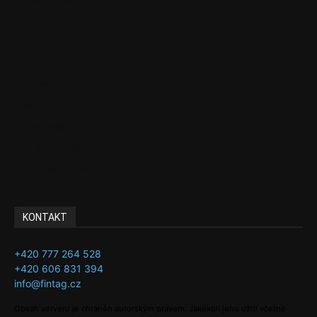
Politika
EU
Podcasty
Finance
Byznys
Investice
Ke kávě a čaji
Adman´s Choice
KONTAKT
+420 777 264 528
+420 606 831 394
info@fintag.cz
Obsah serveru je chráněn autorským právem. Jakékoli jeho užití včetně