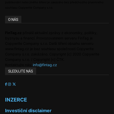
publikování nebo jiného šíření je zakázáno bez předchozího písemného
souhlasu Copywrite Company s.r.o.
O NÁS
FinTag.cz
přináší aktuální zprávy z ekonomiky, politiky,
byznysu a financí. Provozovatelem serveru FinTag je
Copywrite Company s.r.o. Další šíření obsahu serveru
www.fintag.cz je bez souhlasu společnosti Copywrite
Company s.r.o. zakázáno. Copyright [c] 2020 Copywrite
Company s.r.o. / Copyright [c] ČTK.
Kontaktujte nás:
info@fintag.cz
SLEDUJTE NÁS
INZERCE
Investiční disclaimer