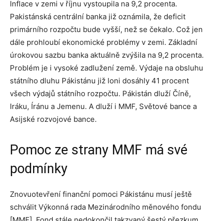
Inflace v zemi v říjnu vystoupila na 9,2 procenta.
Pakistánská centrální banka již oznámila, že deficit
primárního rozpočtu bude vyšší, než se čekalo. Což jen
dále prohloubí ekonomické problémy v zemi. Základní
úrokovou sazbu banka aktuálně zvýšila na 9,2 procenta.
Problém je i vysoké zadlužení země. Výdaje na obsluhu
státního dluhu Pákistánu již loni dosáhly 41 procent
všech výdajů státního rozpočtu. Pákistán dluží Číně,
Iráku, Íránu a Jemenu. A dluží i MMF, Světové bance a
Asijské rozvojové bance.
Pomoc ze strany MMF má své
podmínky
Znovuotevření finanční pomoci Pákistánu musí ještě
schválit Výkonná rada Mezinárodního měnového fondu
[MMF]. Fond stále nedokončil takzvaný šestý přezkum