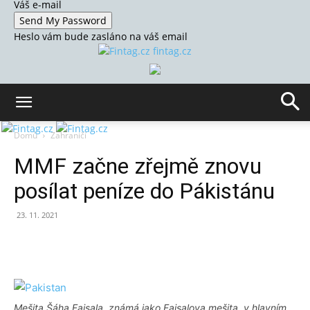
Váš e-mail
Heslo vám bude zasláno na váš email
fintag.cz
Domů
Zahraničí
MMF začne zřejmě znovu
posílat peníze do Pákistánu
23. 11. 2021
Mešita Šáha Faisala, známá jako Faisalova mešita, v hlavním