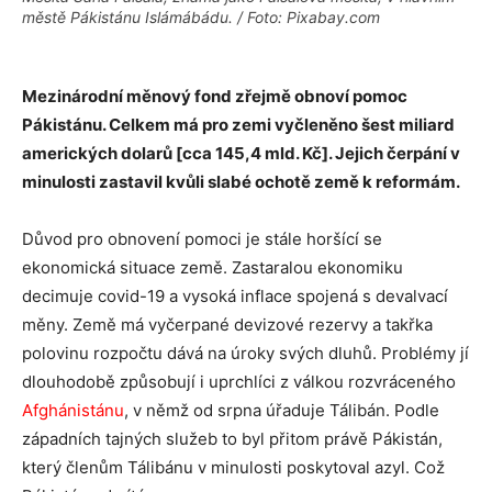
městě Pákistánu Islámábádu. / Foto: Pixabay.com
Mezinárodní měnový fond zřejmě obnoví pomoc
Pákistánu. Celkem má pro zemi vyčleněno šest miliard
amerických dolarů [cca 145,4 mld. Kč]. Jejich čerpání v
minulosti zastavil kvůli slabé ochotě země k reformám.
Důvod pro obnovení pomoci je stále horšící se
ekonomická situace země. Zastaralou ekonomiku
decimuje covid-19 a vysoká inflace spojená s devalvací
měny. Země má vyčerpané devizové rezervy a takřka
polovinu rozpočtu dává na úroky svých dluhů. Problémy jí
dlouhodobě způsobují i uprchlíci z válkou rozvráceného
Afghánistánu
, v němž od srpna úřaduje Tálibán. Podle
západních tajných služeb to byl přitom právě Pákistán,
který členům Tálibánu v minulosti poskytoval azyl. Což