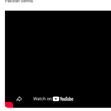
Pákistán odmítá.