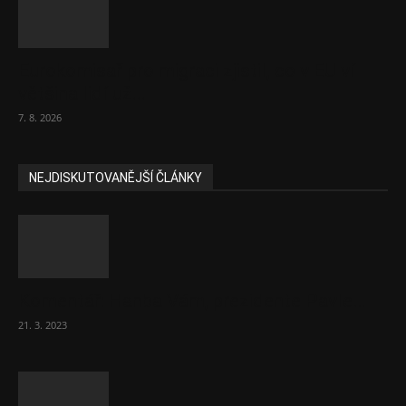
Eurokomisař pro migraci zjistil, co v EU ví
většina lidí už...
7. 8. 2026
NEJDISKUTOVANĚJŠÍ ČLÁNKY
Komentář: Hanba Vám, prezidente Pavle…
21. 3. 2023