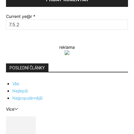
Current ye@r
*
reklama
POSLEDNÍ ČLÁNKY
Vše
Nejlepší
Nejpopulárnější
Více