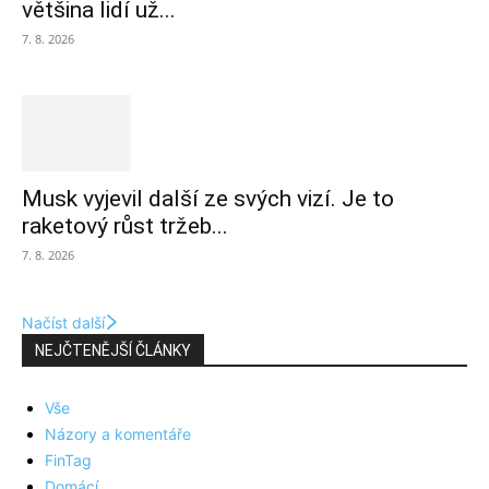
většina lidí už...
7. 8. 2026
Musk vyjevil další ze svých vizí. Je to
raketový růst tržeb...
7. 8. 2026
Načíst další
NEJČTENĚJŠÍ ČLÁNKY
Vše
Názory a komentáře
FinTag
Domácí