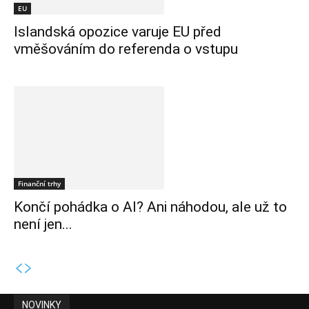
EU
Islandská opozice varuje EU před
vměšováním do referenda o vstupu
Finanční trhy
Končí pohádka o AI? Ani náhodou, ale už to
není jen...
NOVINKY