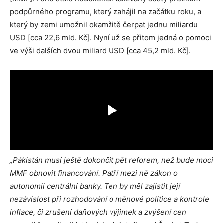
podpůrného programu, který zahájil na začátku roku, a
který by zemi umožnil okamžitě čerpat jednu miliardu
USD [cca 22,6 mld. Kč]. Nyní už se přitom jedná o pomoci
ve výši dalších dvou miliard USD [cca 45,2 mld. Kč].
„Pákistán musí ještě dokončit pět reforem, než bude moci
MMF obnovit financování. Patří mezi ně zákon o
autonomii centrální banky. Ten by měl zajistit její
nezávislost při rozhodování o měnové politice a kontrole
inflace, či zrušení daňových výjimek a zvýšení cen