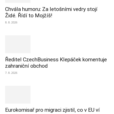
Chvála humoru: Za letošními vedry stojí
Židé. Řídí to Mojžíš!
8. 8. 2026
Ředitel CzechBusiness Klepáček komentuje
zahraniční obchod
7. 8. 2026
Eurokomisař pro migraci zjistil, co v EU ví