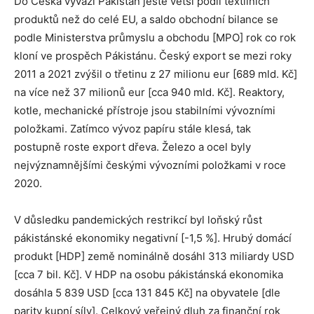
Do Česka vyváží Pákistán ještě větší podíl textilních
produktů než do celé EU, a saldo obchodní bilance se
podle Ministerstva průmyslu a obchodu [MPO] rok co rok
kloní ve prospěch Pákistánu. Český export se mezi roky
2011 a 2021 zvýšil o třetinu z 27 milionu eur [689 mld. Kč]
na více než 37 milionů eur [cca 940 mld. Kč]. Reaktory,
kotle, mechanické přístroje jsou stabilními vývozními
položkami. Zatímco vývoz papíru stále klesá, tak
postupně roste export dřeva. Železo a ocel byly
nejvýznamnějšími českými vývozními položkami v roce
2020.
V důsledku pandemických restrikcí byl loňský růst
pákistánské ekonomiky negativní [-1,5 %]. Hrubý domácí
produkt [HDP] země nominálně dosáhl 313 miliardy USD
[cca 7 bil. Kč]. V HDP na osobu pákistánská ekonomika
dosáhla 5 839 USD [cca 131 845 Kč] na obyvatele [dle
parity kupní síly]. Celkový veřejný dluh za finanční rok