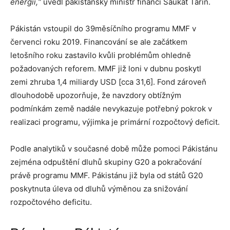
energií,“
uvedl pákistánský ministr financí Šaukat Tarín.
Pákistán vstoupil do 39měsíčního programu MMF v
červenci roku 2019. Financování se ale začátkem
letošního roku zastavilo kvůli problémům ohledně
požadovaných reforem. MMF již loni v dubnu poskytl
zemi zhruba 1,4 miliardy USD [cca 31,6]. Fond zároveň
dlouhodobě upozorňuje, že navzdory obtížným
podmínkám země nadále nevykazuje potřebný pokrok v
realizaci programu, výjimka je primární rozpočtový deficit.
Podle analytiků v současné době může pomoci Pákistánu
zejména odpuštění dluhů skupiny G20 a pokračování
právě programu MMF. Pákistánu již byla od států G20
poskytnuta úleva od dluhů výměnou za snižování
rozpočtového deficitu.