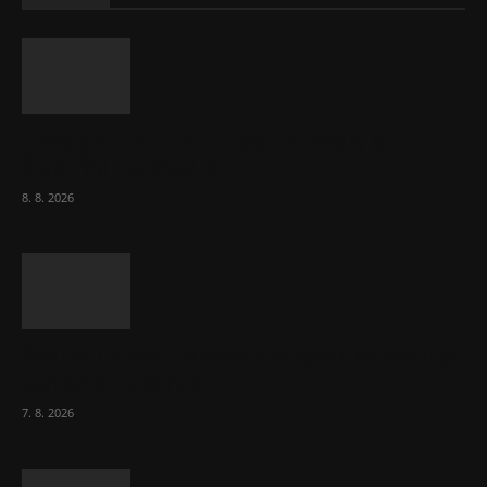
Chvála humoru: Za letošními vedry stojí
Židé. Řídí to Mojžíš!
8. 8. 2026
Ředitel CzechBusiness Klepáček komentuje
zahraniční obchod
7. 8. 2026