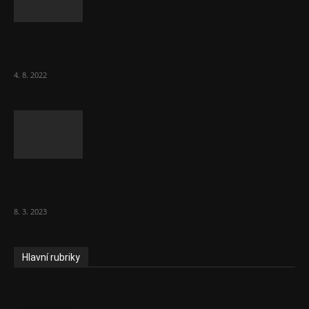
Za místenkové peklo ve vlacích mohou
cestující, tvrdí ČD
4. 8. 2022
Vláda zvažuje vyšší zdanění chudých a
střední třídy. Bohaté nechá být
8. 3. 2023
Hlavní rubriky
Aktuality
Ekonomika