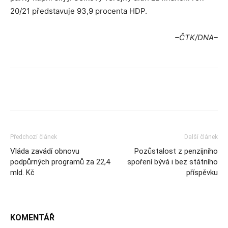
20/21 představuje 93,9 procenta HDP.
–ČTK/DNA–
Předchozí článek
Další článek
Vláda zavádí obnovu
Pozůstalost z penzijního
podpůrných programů za 22,4
spoření bývá i bez státního
mld. Kč
příspěvku
KOMENTÁŘ