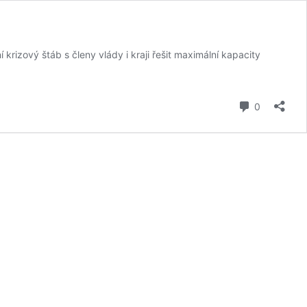
í krizový štáb s členy vlády i kraji řešit maximální kapacity
komentář
0