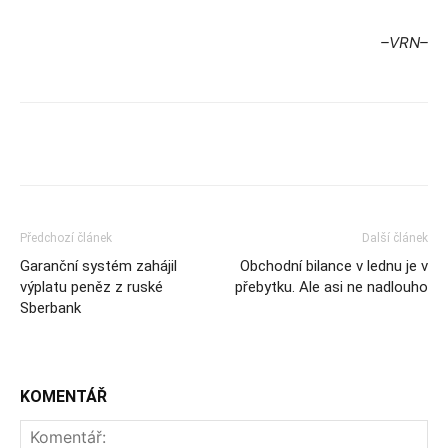
–VRN–
Předchozí článek
Další článek
Garanční systém zahájil
Obchodní bilance v lednu je v
výplatu peněz z ruské
přebytku. Ale asi ne nadlouho
Sberbank
KOMENTÁŘ