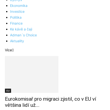
Ekonomika
Investice
Politika
Finance
Ke kávě a čaji
Adman´s Choice
Aktuality
Více
EU
Eurokomisař pro migraci zjistil, co v EU ví
většina lidí už...