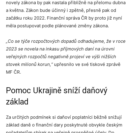
novely zákona by pak nastala přibližně na přelomu dubna
a května. Zákon bude účinný i zpětně, přesně pak od
začátku roku 2022. Finanční správa ČR by proto již nyní
měla postupovat podle plánované změny zákona.
„Co se týče rozpočtových dopadů odhadujeme, že v roce
2023 se novela na inkasu příjmových daní na úrovni
veřejných rozpočtů negativně projeví ve výši nižších
stovek milionů korun,“
upřesnilo ve své tiskové zprávě
MF ČR.
Pomoc Ukrajině sníží daňový
základ
Za určitých podmínek si daňoví poplatníci běžně snižují
základ daně o finanční dary poskytnuté obvykle českým
pořadatelům sbírek na veřejně prospěšné účely. Do