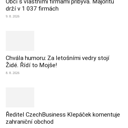
Obcí s vlastními firmami přibývá. Majoritu
drží v 1 037 firmách
9. 8. 2026
Chvála humoru: Za letošními vedry stojí
Židé. Řídí to Mojše!
8. 8. 2026
Ředitel CzechBusiness Klepáček komentuje
zahraniční obchod