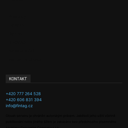
EU
Podcasty
Finance
Byznys
Investice
Ke kávě a čaji
Adman´s Choice
KONTAKT
+420 777 264 528
+420 606 831 394
info@fintag.cz
Obsah serveru je chráněn autorským právem. Jakékoli jeho užití včetně
publikování nebo jiného šíření je zakázáno bez předchozího písemného
souhlasu Copywrite Company s.r.o.