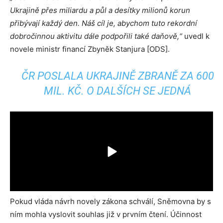
Ukrajině přes miliardu a půl a desítky milionů korun
přibývají každý den. Náš cíl je, abychom tuto rekordní
dobročinnou aktivitu dále podpořili také daňově,“
uvedl k
novele ministr financí Zbyněk Stanjura [ODS].
ČR POSLALA UKRAJINĚ ZBRANĚ ZA 600
MIL. KČ. O DALŠÍCH SE JEDNÁ
Pokud vláda návrh novely zákona schválí, Sněmovna by s
ním mohla vyslovit souhlas již v prvním čtení. Účinnost