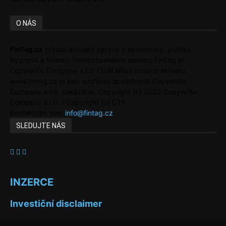
O NÁS
FinTag.cz
přináší aktuální zprávy z ekonomiky, politiky,
byznysu a financí. Provozovatelem serveru FinTag je
Copywrite Company s.r.o. Další šíření obsahu serveru
www.fintag.cz je bez souhlasu společnosti Copywrite
Company s.r.o. zakázáno. Copyright [c] 2020 Copywrite
Company s.r.o. / Copyright [c] ČTK.
Kontaktujte nás:
info@fintag.cz
SLEDUJTE NÁS
INZERCE
Investiční disclaimer