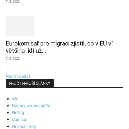
7. 8. 2026
Eurokomisař pro migraci zjistil, co v EU ví
většina lidí už...
7. 8. 2026
Načíst další
NEJČTENĚJŠÍ ČLÁNKY
Vše
Názory a komentáře
FinTag
Domácí
Finanční trhy