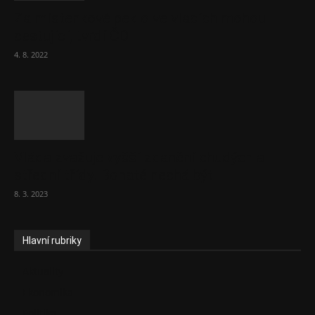
Za místenkové peklo ve vlacích mohou
cestující, tvrdí ČD
4. 8. 2022
Vláda zvažuje vyšší zdanění chudých a
střední třídy. Bohaté nechá být
8. 3. 2023
Hlavní rubriky
Aktuality
Ekonomika
Politika