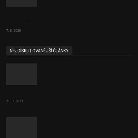
Ředitel CzechBusiness Klepáček komentuje
zahraniční obchod
7. 8. 2026
NEJDISKUTOVANĚJŠÍ ČLÁNKY
Komentář: Hanba Vám, prezidente Pavle…
21. 3. 2023