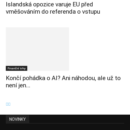
Islandská opozice varuje EU před
vměšováním do referenda o vstupu
Finanční trhy
Končí pohádka o AI? Ani náhodou, ale už to
není jen...
NOVINKY