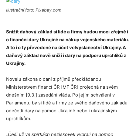
Ilustrační foto: Pixabay.com
Snížit daňový základ si lidé a firmy budou moci zřejmě i
o finanční dary Ukrajině na nákup vojenského materiálu.
A to i o ty převedené na účet velvyslanectví Ukrajiny. A
daňový základ nově sníží i dary na podporu uprchlíků z
Ukrajiny.
Novelu zákona o dani z příjmů předkládanou
Ministerstvem financí ČR [MF ČR] projedná na svém
dnešním [9.3.] zasedání vláda. Po jejím schválení v
Parlamentu by si lidé a firmy ze svého daňového základu
odečetli dary na pomoc Ukrajině nebo i ukrajinským
uprchlíkům.
„Češi už ve sbírkách neziskovek vybrali na pomoc