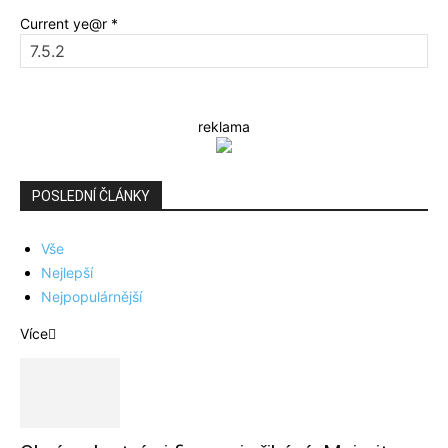
Current ye@r
*
reklama
POSLEDNÍ ČLÁNKY
Vše
Nejlepší
Nejpopulárnější
Více