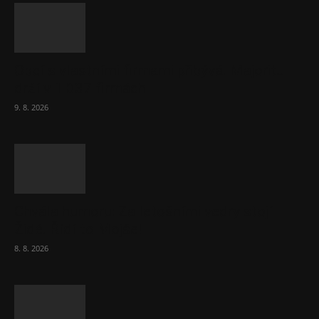
Obcí s vlastními firmami přibývá. Majoritu
drží v 1 037 firmách
9. 8. 2026
Chvála humoru: Za letošními vedry stojí
Židé. Řídí to Mojše!
8. 8. 2026