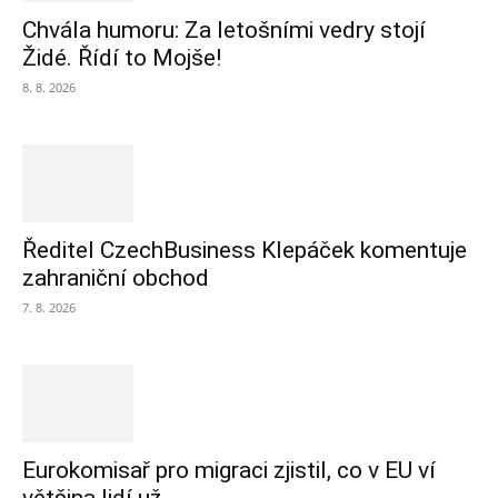
Chvála humoru: Za letošními vedry stojí
Židé. Řídí to Mojše!
8. 8. 2026
Ředitel CzechBusiness Klepáček komentuje
zahraniční obchod
7. 8. 2026
Eurokomisař pro migraci zjistil, co v EU ví