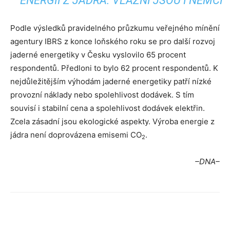
ENERGII Z JÁDRA. VLAŽNÍ JSOU I NĚMCI
Podle výsledků pravidelného průzkumu veřejného mínění
agentury IBRS z konce loňského roku se pro další rozvoj
jaderné energetiky v Česku vyslovilo 65 procent
respondentů. Předloni to bylo 62 procent respondentů. K
nejdůležitějším výhodám jaderné energetiky patří nízké
provozní náklady nebo spolehlivost dodávek. S tím
souvisí i stabilní cena a spolehlivost dodávek elektřin.
Zcela zásadní jsou ekologické aspekty. Výroba energie z
jádra není doprovázena emisemi CO
.
2
–DNA–