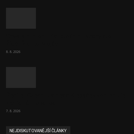
Chvála humoru: Za letošními vedry stojí
Židé. Řídí to Mojše!
8. 8. 2026
Ředitel CzechBusiness Klepáček komentuje
zahraniční obchod
7. 8. 2026
NEJDISKUTOVANĚJŠÍ ČLÁNKY