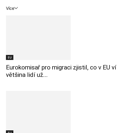
Více
EU
Eurokomisař pro migraci zjistil, co v EU ví
většina lidí už...
EU