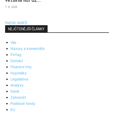
většina lidí už...
7. 8. 2026
Načíst další
NEJČTENĚJŠÍ ČLÁNKY
Vše
Názory a komentáře
FinTag
Domácí
Finanční trhy
Hypotéky
Legislativa
Analýzy
Daně
Zahraničí
Podílové fondy
EU