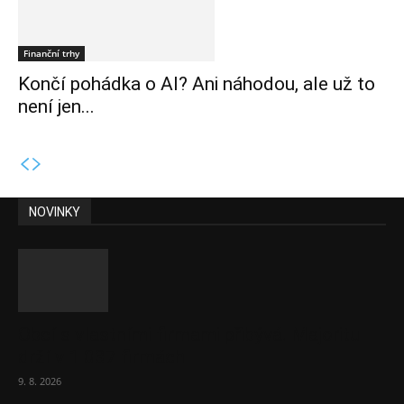
Finanční trhy
Končí pohádka o AI? Ani náhodou, ale už to
není jen...
NOVINKY
Obcí s vlastními firmami přibývá. Majoritu
drží v 1 037 firmách
9. 8. 2026