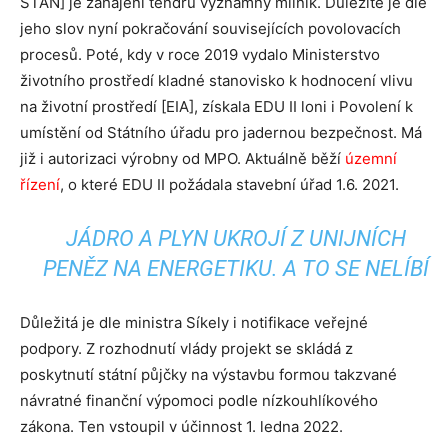
STAN] je zahájení tendru významný milník. Důležité je dle
jeho slov nyní pokračování souvisejících povolovacích
procesů. Poté, kdy v roce 2019 vydalo Ministerstvo
životního prostředí kladné stanovisko k hodnocení vlivu
na životní prostředí [EIA], získala EDU II loni i Povolení k
umístění od Státního úřadu pro jadernou bezpečnost. Má
již i autorizaci výrobny od MPO. Aktuálně běží
územní
řízení
, o které EDU II požádala stavební úřad 1.6. 2021.
JÁDRO A PLYN UKROJÍ Z UNIJNÍCH
PENĚZ NA ENERGETIKU. A TO SE NELÍBÍ
Důležitá je dle ministra Síkely i notifikace veřejné
podpory. Z rozhodnutí vlády projekt se skládá z
poskytnutí státní půjčky na výstavbu formou takzvané
návratné finanční výpomoci podle nízkouhlíkového
zákona. Ten vstoupil v účinnost 1. ledna 2022.