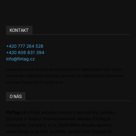
Ke kávě a čaji
Adman´s Choice
KONTAKT
+420 777 264 528
+420 606 831 394
info@fintag.cz
Obsah serveru je chráněn autorským právem. Jakékoli jeho užití včetně
publikování nebo jiného šíření je zakázáno bez předchozího písemného
souhlasu Copywrite Company s.r.o.
O NÁS
FinTag.cz
přináší aktuální zprávy z ekonomiky, politiky,
byznysu a financí. Provozovatelem serveru FinTag je
Copywrite Company s.r.o. Další šíření obsahu serveru
www.fintag.cz je bez souhlasu společnosti Copywrite