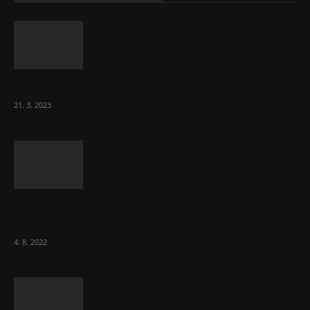
Komentář: Hanba Vám, prezidente Pavle…
21. 3. 2023
Za místenkové peklo ve vlacích mohou
cestující, tvrdí ČD
4. 8. 2022