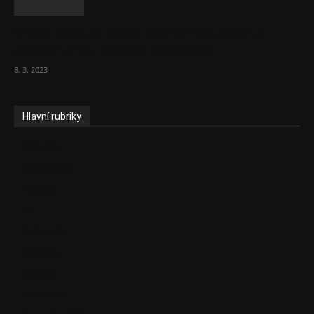
Vláda zvažuje vyšší zdanění chudých a
střední třídy. Bohaté nechá být
8. 3. 2023
Hlavní rubriky
Aktuality
Ekonomika
Politika
EU
Podcasty
Finance
Byznys
Investice