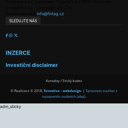
Company s.r.o. zakázáno. Copyright [c] 2020 Copywrite
Company s.r.o. / Copyright [c] ČTK.
Kontaktujte nás:
info@fintag.cz
SLEDUJTE NÁS
INZERCE
Investiční disclaimer
Kontakty / Etický kodex
© Realizace © 2018,
Xcreative - webdesign
. |
Spravovat souhlas s
nastavením osobních údajů
.
adm_sticky