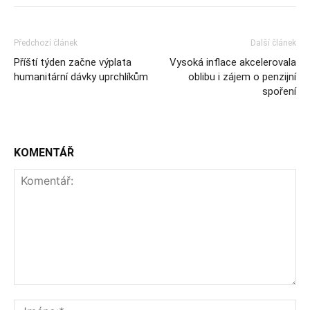
Předchozí článek
Další článek
Příští týden začne výplata
Vysoká inflace akcelerovala
humanitární dávky uprchlíkům
oblibu i zájem o penzijní
spoření
KOMENTÁŘ