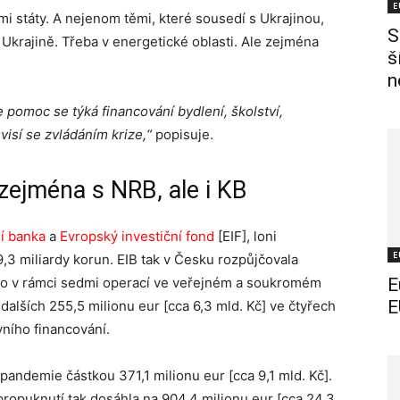
E
mi státy. A nejenom těmi, které sousedí s Ukrajinou,
S
a Ukrajině. Třeba v energetické oblasti. Ale zejména
š
n
 pomoc se týká financování bydlení, školství,
isí se zvládáním krize,“
popisuje.
zejména s NRB, ale i KB
í banka
a
Evropský investiční fond
[EIF], loni
E
,3 miliardy korun. EIB tak v Česku rozpůjčovala
 to v rámci sedmi operací ve veřejném a soukromém
E
E
 dalších 255,5 milionu eur [cca 6,3 mld. Kč] ve čtyřech
vního financování.
pandemie částkou 371,1 milionu eur [cca 9,1 mld. Kč].
propuknutí tak dosáhla na 904,4 milionu eur [cca 24,3