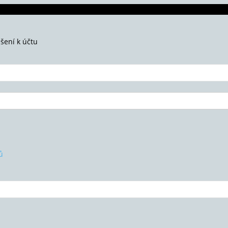
ášení k účtu
ů