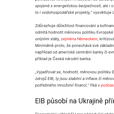
spojené s energetickou bezpečností, ale i o 
to i vodohospodářské projekty,“
vysvětluje L
Zdůrazňuje důležitost financování a kofinan
odmítá hodnotit měnovou politiku Evropské c
unijními státy,
zejména Německem
, kritizo
Minimálně proto, že ponechává své základn
například od americké centrální banky či ev
příklad je Česká národní banka.
„Vyjadřovat se, hodnotit, měnovou politiku 
zdrojů EIB, ty jsou stabilní a inflace či mě
potřebného množství financí,“
říká v
podcas
EIB působí na Ukrajině p