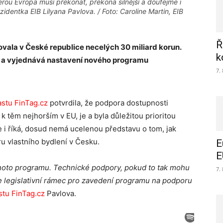
terou Evropa musí překonat, překoná silnější a doufejme i
zidentka EIB Lilyana Pavlova. / Foto: Caroline Martin, EIB
Ř
tovala v České republice necelých 30 miliard korun.
k
ně a vyjednává nastavení nového programu
7.
stu FinTag.cz
potvrdila, že podpora dostupnosti
 k těm nejhorším v EU, je a byla důležitou prioritou
le i říká, dosud nemá ucelenou představu o tom, jak
 vlastního bydlení v Česku.
E
E
tohoto programu. Technické podpory, pokud to tak mohu
7.
je legislativní rámec pro zavedení programu na podporu
tu FinTag.cz
Pavlova.