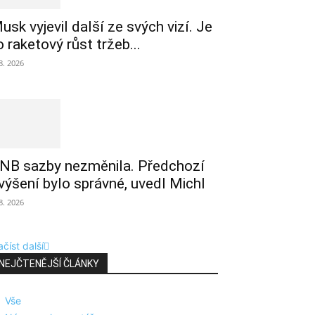
usk vyjevil další ze svých vizí. Je
o raketový růst tržeb...
 8. 2026
NB sazby nezměnila. Předchozí
výšení bylo správné, uvedl Michl
 8. 2026
číst další
NEJČTENĚJŠÍ ČLÁNKY
Vše