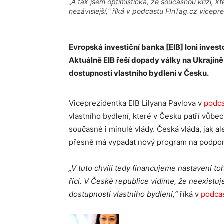
„A tak jsem optimistická, že současnou krizi, k
nezávislejší,“ říká v podcastu FInTag.cz vicepre
Evropská investiční banka [EIB] loni inves
Aktuálně EIB řeší dopady války na Ukraji
dostupnosti vlastního bydlení v Česku.
Viceprezidentka EIB Lilyana Pavlova v
podca
vlastního bydlení, které v Česku patří vůbec
současné i minulé vlády. Česká vláda, jak a
přesně má vypadat nový program na podporu
„V tuto chvíli tedy financujeme nastavení 
říci. V České republice vidíme, že neexistu
dostupnosti vlastního bydlení,“
říká v
podcas