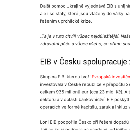
Další pomoc Ukrajině vyjednává EIB s unijní
ale i se státy, které jsou vtaženy do války n
řešením uprchlické krize.
„Ta je v tuto chvíli vůbec nejdůležitější.
Naše
zdravotní péče a vůbec všeho, co přímo souv
EIB v Česku spolupracuje 
Skupina EIB, kterou tvoří
Evropská investičn
investovala v České republice v přepočtu 29
celkem 935 milionů eur [cca 23 mld. Kč]. A
sektoru a v oblasti bankovnictví. EIF poskytl
operacích ve formě kapitálu, záruk a inkluzi
Loni EIB podpořila Česko při řešení dopadů 
Její celková podpora na pandemii od jejího 