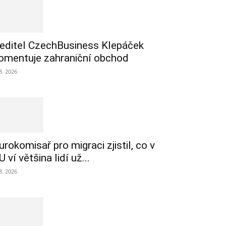
editel CzechBusiness Klepáček
omentuje zahraniční obchod
 8. 2026
urokomisař pro migraci zjistil, co v
U ví většina lidí už...
 8. 2026