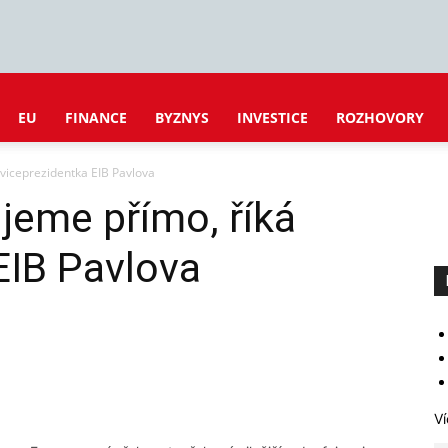
EU
FINANCE
BYZNYS
INVESTICE
ROZHOVORY
viceprezidentka EIB Pavlova
jeme přímo, říká
EIB Pavlova
Ví