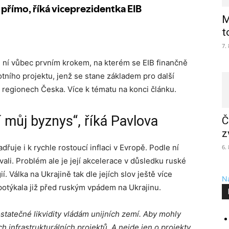
M
t
7.
e ní vůbec prvním krokem, na kterém se EIB finančně
otního projektu, jenž se stane základem pro další
regionech Česka. Více k tématu na konci článku.
 můj byznys“, říká Pavlova
Č
z
dřuje i k rychle rostoucí inflaci v Evropě. Podle ní
6.
vali. Problém ale je její akcelerace v důsledku ruské
. Válka na Ukrajině tak dle jejích slov ještě více
Na
 potýkala již před ruským vpádem na Ukrajinu.
ostatečné likvidity vládám unijních zemí. Aby mohly
h infrastrukturálních projektů. A nejde jen o projekty