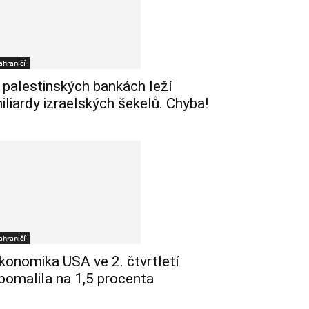
ahraničí
 palestinských bankách leží
iliardy izraelských šekelů. Chyba!
ahraničí
konomika USA ve 2. čtvrtletí
pomalila na 1,5 procenta