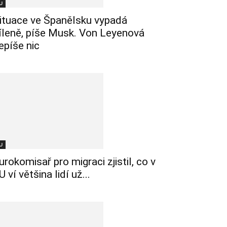
U
ituace ve Španělsku vypadá
íleně, píše Musk. Von Leyenová
epíše nic
U
urokomisař pro migraci zjistil, co v
U ví většina lidí už...