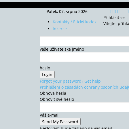
Pátek, 07. srpna 2026
Přihlásit se
Kontakty / Etický kodex
Vítejte! přihl
Inzerce
vaše uživatelské jméno
heslo
Forgot your password? Get help
Prohlášení o zásadách ochrany osobních údaj
Obnova hesla
Obnovit své heslo
Váš e-mail
Heslo vám bude zasláno na váš email