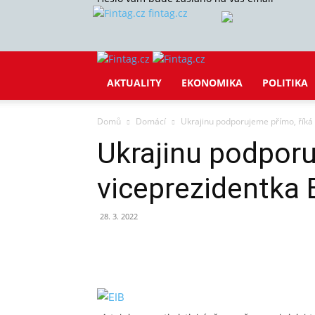
fintag.cz
AKTUALITY
EKONOMIKA
POLITIKA
Domů
Domácí
Ukrajinu podporujeme přímo, říká 
Ukrajinu podporu
viceprezidentka 
28. 3. 2022
Sdílet