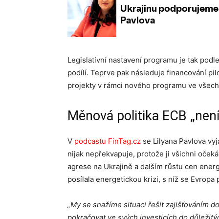
Legislativní nastavení programu je tak podl
podílí. Teprve pak následuje financování pil
projekty v rámci nového programu ve všech 
Měnová politika ECB „není
V
podcastu FinTag.cz
se Lilyana Pavlova vyja
nijak nepřekvapuje, protože ji všichni očeká
agrese na Ukrajině a dalším růstu cen energií
posílala energetickou krizi, s níž se Evropa
„My se snažíme situaci řešit zajišťováním d
pokračovat ve svých investicích do důležitýc