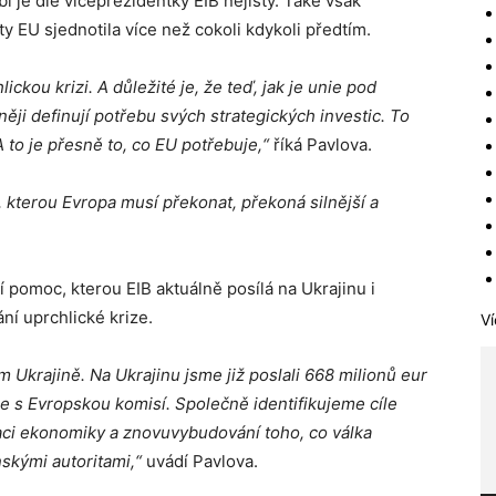
 je dle viceprezidentky EIB nejistý. Také však
y EU sjednotila více než cokoli kdykoli předtím.
lickou krizi. A důležité je, že teď, jak je unie pod
ěji definují potřebu svých strategických investic. To
 to je přesně to, co EU potřebuje,“
říká Pavlova.
, kterou Evropa musí překonat, překoná silnější a
 pomoc, kterou EIB aktuálně posílá na Ukrajinu i
ní uprchlické krize.
Ví
m Ukrajině.
Na Ukrajinu jsme již poslali 668 milionů eur
e s Evropskou komisí. Společně identifikujeme cíle
zaci ekonomiky a znovuvybudování toho, co válka
nskými autoritami,“
uvádí Pavlova.