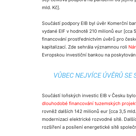
mld. Kč].
Součástí podpory EIB byl úvěr Komerční banc
vydané EIF v hodnotě 210 milionů eur [cca 5,
financování prostřednictvím úvěrů pro české
kapitalizací. Zde sehrála významnou roli
Nár
Evropskou investiční bankou na poskytován
VŮBEC NEJVÍCE ÚVĚRŮ SE S
Součástí loňských investic EIB v Česku bylo
dlouhodobé financování tuzemských projekt
rovněž dalších 142 milionů eur [cca 3,5 mld
modernizaci elektrické rozvodné sítě. Dalšíc
rozšíření a posílení energetické sítě spole