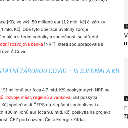
e [KB] ve výši 50 milionů eur [1,2 mld. Kč] či záruky
Z
1 mld. Kč]. Obě tyto operace uvolnily zdroje
V
 malé a střední podniky a společnosti se střední
m
odní rozvojová banka
[NRF], která spolupracovala s
í úvěrů Covid.
TÁTNÍ ZÁRUKOU COVID – III SJEDNALA KB
 191 milionů eur [cca 4,7 mld. Kč] poskytnutých NRF na
ů rozvoje měst, regionů a venkova
. EIB poskytla
Z
. Kč] společnosti ČEPS na zlepšení spolehlivosti a
E
h 400 milionů eur [cca 9,8 mld. Kč] poskytla na projekt
z
čnosti ČEZ pod názvem Čistá Energie Zítřka.