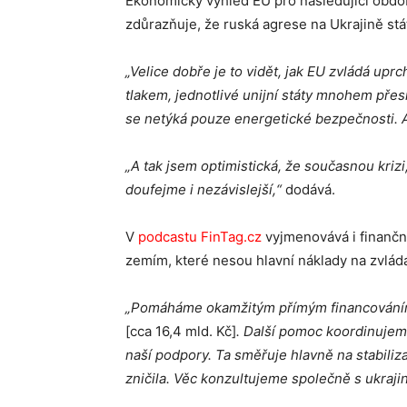
Ekonomický výhled EU pro následující období
zdůrazňuje, že ruská agrese na Ukrajině stát
„Velice dobře je to vidět, jak EU zvládá uprch
tlakem, jednotlivé unijní státy mnohem přesn
se netýká pouze energetické bezpečnosti. A
„A tak jsem optimistická, že současnou krizi
doufejme i nezávislejší,“
dodává.
V
podcastu FinTag.cz
vyjmenovává i finanční
zemím, které nesou hlavní náklady na zvládá
„Pomáháme okamžitým přímým financování
[cca 16,4 mld. Kč]
. Další pomoc koordinujem
naší podpory. Ta směřuje hlavně na stabili
zničila. Věc konzultujeme společně s ukraji