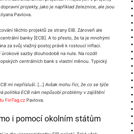
dopravní projekty, jako je například železnice, ale jsou
ilyana Pavlova.
cování těchto projektů ze strany EIB. Zároveň ale
entrální banky [ECB]. A to přesto, že ta je mnohými
vána za svůj vlažný postoj právě k rostoucí inflaci.
í úrokové sazby dlouhodobě na nule. Na rozdíl
ropských centrálních bank s vlastní měnou. Typický
ECB mi nepřísluší.
[…]
Avšak mohu říci, že co se týče
nová politika ECB nám nepůsobí problémy v zajištění
tu FinTag.cz
Pavlova.
římo i pomocí okolním státům