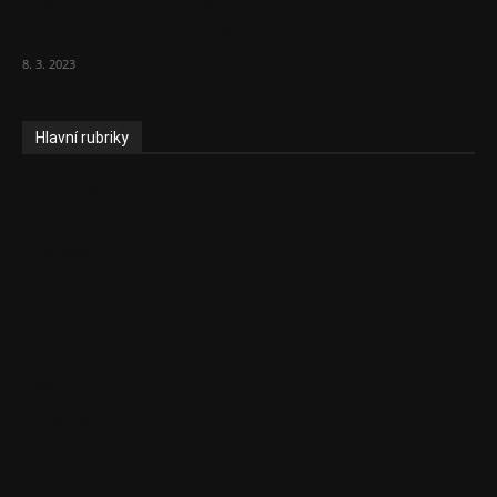
Vláda zvažuje vyšší zdanění chudých a
střední třídy. Bohaté nechá být
8. 3. 2023
Hlavní rubriky
Aktuality
Ekonomika
Politika
EU
Podcasty
Finance
Byznys
Investice
Ke kávě a čaji
Adman´s Choice