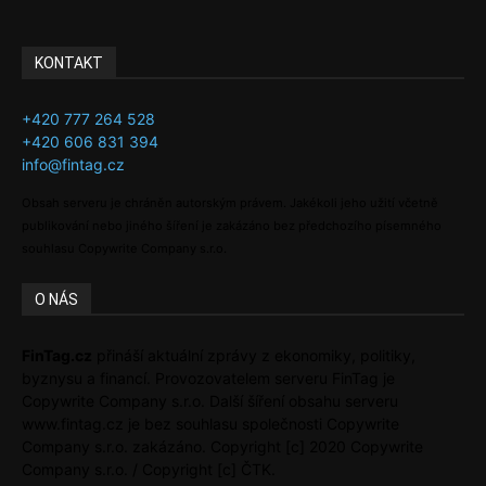
KONTAKT
+420 777 264 528
+420 606 831 394
info@fintag.cz
Obsah serveru je chráněn autorským právem. Jakékoli jeho užití včetně
publikování nebo jiného šíření je zakázáno bez předchozího písemného
souhlasu Copywrite Company s.r.o.
O NÁS
FinTag.cz
přináší aktuální zprávy z ekonomiky, politiky,
byznysu a financí. Provozovatelem serveru FinTag je
Copywrite Company s.r.o. Další šíření obsahu serveru
www.fintag.cz je bez souhlasu společnosti Copywrite
Company s.r.o. zakázáno. Copyright [c] 2020 Copywrite
Company s.r.o. / Copyright [c] ČTK.