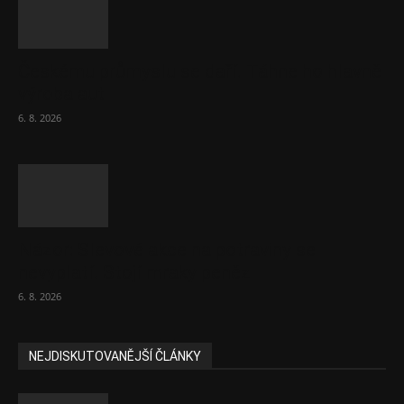
Českému průmyslu se daří. Táhne ho hlavně
výroba aut
6. 8. 2026
Názor: Slevové akce na potraviny se
nevyplatí. Stojí mraky peněz
6. 8. 2026
NEJDISKUTOVANĚJŠÍ ČLÁNKY