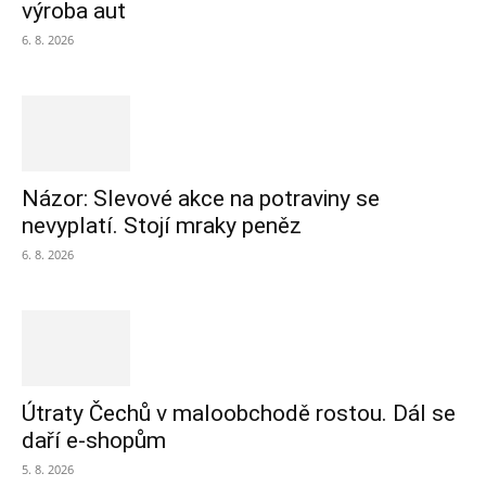
výroba aut
6. 8. 2026
Názor: Slevové akce na potraviny se
nevyplatí. Stojí mraky peněz
6. 8. 2026
Útraty Čechů v maloobchodě rostou. Dál se
daří e-shopům
5. 8. 2026