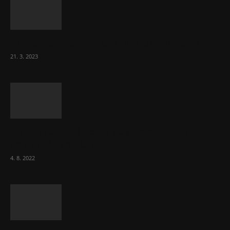
Komentář: Hanba Vám, prezidente Pavle…
21. 3. 2023
Za místenkové peklo ve vlacích mohou
cestující, tvrdí ČD
4. 8. 2022