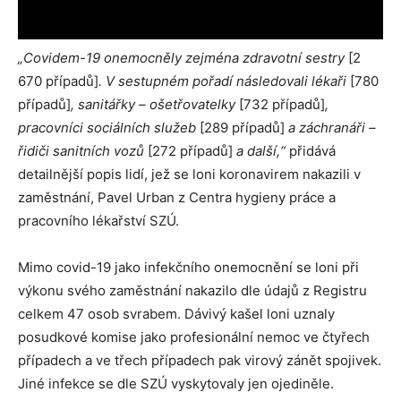
„Covidem-19 onemocněly zejména zdravotní sestry
[2
670 případů]
. V sestupném pořadí následovali lékaři
[780
případů]
, sanitářky – ošetřovatelky
[732 případů]
,
pracovníci sociálních služeb
[289 případů]
a záchranáři –
řidiči sanitních vozů
[272 případů]
a další,“
přidává
detailnější popis lidí, jež se loni koronavirem nakazili v
zaměstnání, Pavel Urban z Centra hygieny práce a
pracovního lékařství SZÚ.
Mimo covid-19 jako infekčního onemocnění se loni při
výkonu svého zaměstnání nakazilo dle údajů z Registru
celkem 47 osob svrabem. Dávivý kašel loni uznaly
posudkové komise jako profesionální nemoc ve čtyřech
případech a ve třech případech pak virový zánět spojivek.
Jiné infekce se dle SZÚ vyskytovaly jen ojediněle.