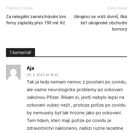
Předchozí článek
Další článek
Za nelegální zaměstnávání loni
Ukrajinci se vrátí domů, říká
firmy zaplatily přes 190 mil. Kč
šéf ukrajinské obchodní
komory
1 komentář
Aja
29. 3. 2022 At 18:32
Tak ja tedy nemam nemoc z povolani po covidu,
ale vazne neurologicke problemy po ockovani
vakcinou Pfizer. Rikam si, jestli nebylo lepsi na
ockovani vubec nejit , protoze potize po covidu
by nemusely byt tak hrozne jako po ockovani.
Tem lidem, kteri maji potize po covidu je
zdravotnictvi nakloneno, nabizi ruzne lecebne