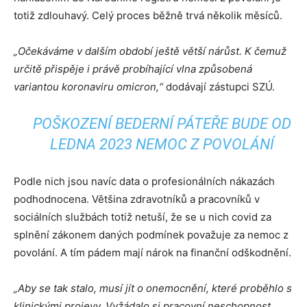
totiž zdlouhavý. Celý proces běžně trvá několik měsíců.
„Očekáváme v dalším období ještě větší nárůst. K čemuž
určitě přispěje i právě probíhající vlna způsobená
variantou koronaviru omicron,“
dodávají zástupci SZÚ.
POŠKOZENÍ BEDERNÍ PÁTEŘE BUDE OD
LEDNA 2023 NEMOC Z POVOLÁNÍ
Podle nich jsou navíc data o profesionálních nákazách
podhodnocena. Většina zdravotníků a pracovníků v
sociálních službách totiž netuší, že se u nich covid za
splnění zákonem daných podmínek považuje za nemoc z
povolání. A tím pádem mají nárok na finanční odškodnění.
„Aby se tak stalo, musí jít o onemocnění, které proběhlo s
klinickými projevy. Vyžádalo si pracovní neschopnost,