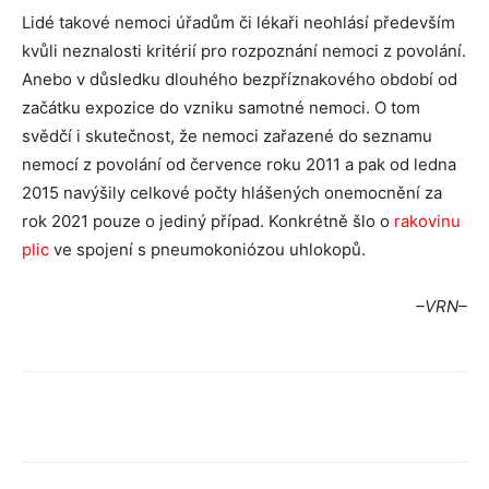
Lidé takové nemoci úřadům či lékaři neohlásí především
kvůli neznalosti kritérií pro rozpoznání nemoci z povolání.
Anebo v důsledku dlouhého bezpříznakového období od
začátku expozice do vzniku samotné nemoci. O tom
svědčí i skutečnost, že nemoci zařazené do seznamu
nemocí z povolání od července roku 2011 a pak od ledna
2015 navýšily celkové počty hlášených onemocnění za
rok 2021 pouze o jediný případ. Konkrétně šlo o
rakovinu
plic
ve spojení s pneumokoniózou uhlokopů.
–VRN–