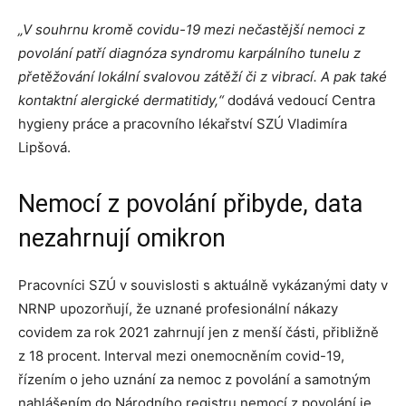
„V souhrnu kromě covidu-19 mezi nečastější nemoci z
povolání patří diagnóza syndromu karpálního tunelu z
přetěžování lokální svalovou zátěží či z vibrací. A pak také
kontaktní alergické dermatitidy,“
dodává vedoucí Centra
hygieny práce a pracovního lékařství SZÚ Vladimíra
Lipšová.
Nemocí z povolání přibyde, data
nezahrnují omikron
Pracovníci SZÚ v souvislosti s aktuálně vykázanými daty v
NRNP upozorňují, že uznané profesionální nákazy
covidem za rok 2021 zahrnují jen z menší části, přibližně
z 18 procent. Interval mezi onemocněním covid-19,
řízením o jeho uznání za nemoc z povolání a samotným
nahlášením do Národního registru nemocí z povolání je