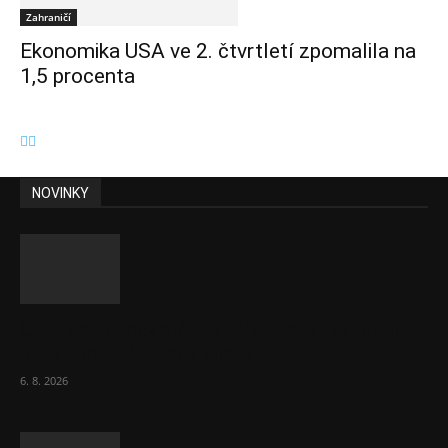
Zahraničí
Ekonomika USA ve 2. čtvrtletí zpomalila na
1,5 procenta
NOVINKY
ČNB sazby nezměnila. Předchozí zvýšení
bylo správné, uvedl Michl
6. 8. 2026