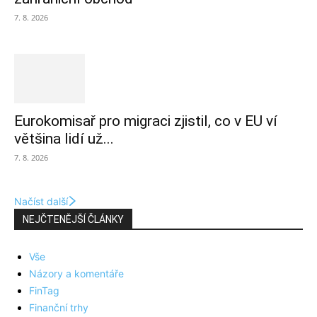
7. 8. 2026
Eurokomisař pro migraci zjistil, co v EU ví
většina lidí už...
7. 8. 2026
Načíst další
NEJČTENĚJŠÍ ČLÁNKY
Vše
Názory a komentáře
FinTag
Finanční trhy