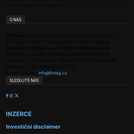
souhlasu Copywrite Company s.r.o.
O NÁS
FinTag.cz
přináší aktuální zprávy z ekonomiky, politiky,
byznysu a financí. Provozovatelem serveru FinTag je
Copywrite Company s.r.o. Další šíření obsahu serveru
www.fintag.cz je bez souhlasu společnosti Copywrite
Company s.r.o. zakázáno. Copyright [c] 2020 Copywrite
Company s.r.o. / Copyright [c] ČTK.
Kontaktujte nás:
info@fintag.cz
SLEDUJTE NÁS
INZERCE
Investiční disclaimer