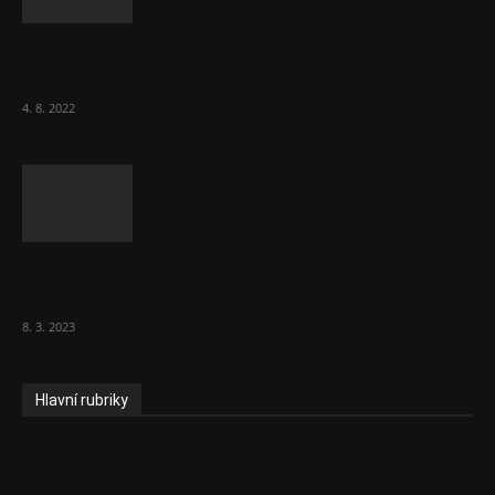
Za místenkové peklo ve vlacích mohou
cestující, tvrdí ČD
4. 8. 2022
Vláda zvažuje vyšší zdanění chudých a
střední třídy. Bohaté nechá být
8. 3. 2023
Hlavní rubriky
Aktuality
Ekonomika