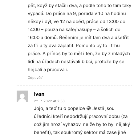
pět, když by stačili dva, a podle toho to tam taky
vypadá. Do práce na 9, porada v 10 na hodinu
někdy i dýl, ve 12 na oběd, práce od 13:00 do
14:00 – pouza na kafe/nakupy – a šolich do
16:00 a domů. Řešením je mít tam dva a ušetřit
za tři a ty dva zaplatit. Pomohlo by to i trhu
práce. A přínos by to měl i ten, že by z mladých
lidí na úřadech nestávali blbci, protože by se
hejbali a pracovali.
Odpověď
Ivan
22. 7. 2022 At 2:38
Jojo, a teď tu o popelce 😀 Jestli jsou
úředníci kteří nedodržují pracovní dobu (za
což jim hrozí vyhazov, ne že by to byl nějaký
benefit), tak soukromý sektor má zase jiné