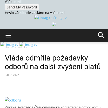
Váš e-mail
Heslo vám bude zasláno na váš email
fintag.cz
Domů
Politika
Vláda odmítla požadavky
odborů na další zvýšení platů
20. 7. 2022
Zprava: Předseda Českomoravské konfederace odborových