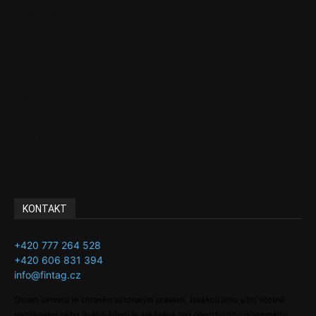
Politika
EU
Podcasty
Finance
Byznys
Investice
Ke kávě a čaji
Adman´s Choice
KONTAKT
+420 777 264 528
+420 606 831 394
info@fintag.cz
Obsah serveru je chráněn autorským právem. Jakékoli jeho užití včetně
publikování nebo jiného šíření je zakázáno bez předchozího písemného