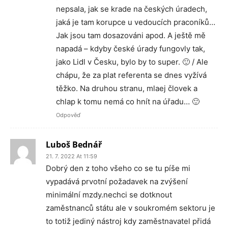
nepsala, jak se krade na českých úradech,
jaká je tam korupce u vedoucích praconíků…
Jak jsou tam dosazováni apod. A ještě mě
napadá – kdyby české úrady fungovly tak,
jako Lidl v Česku, bylo by to super. 🙂 / Ale
chápu, že za plat referenta se dnes vyžívá
těžko. Na druhou stranu, mlaej človek a
chlap k tomu nemá co hnít na úřadu… 🙂
Odpověď
Luboš Bednář
21. 7. 2022 At 11:59
Dobrý den z toho všeho co se tu píše mi
vypadává prvotní požadavek na zvýšení
minimální mzdy.nechci se dotknout
zaměstnanců státu ale v soukromém sektoru je
to totiž jediný nástroj kdy zaměstnavatel přidá