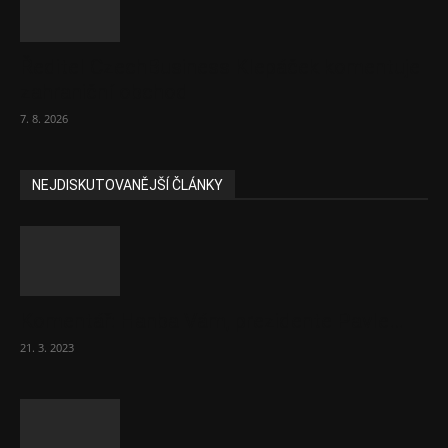
Ředitel CzechBusiness Klepáček komentuje
zahraniční obchod
7. 8. 2026
NEJDISKUTOVANĚJŠÍ ČLÁNKY
Komentář: Hanba Vám, prezidente Pavle…
21. 3. 2023