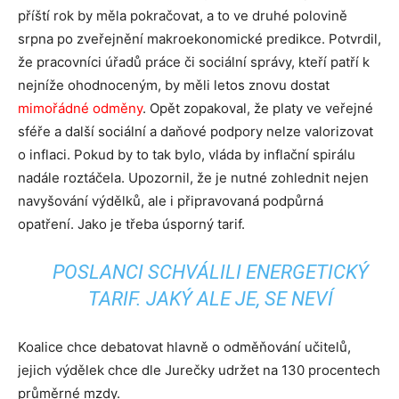
příští rok by měla pokračovat, a to ve druhé polovině
srpna po zveřejnění makroekonomické predikce. Potvrdil,
že pracovníci úřadů práce či sociální správy, kteří patří k
nejníže ohodnoceným, by měli letos znovu dostat
mimořádné odměny
. Opět zopakoval, že platy ve veřejné
sféře a další sociální a daňové podpory nelze valorizovat
o inflaci. Pokud by to tak bylo, vláda by inflační spirálu
nadále roztáčela. Upozornil, že je nutné zohlednit nejen
navyšování výdělků, ale i připravovaná podpůrná
opatření. Jako je třeba úsporný tarif.
POSLANCI SCHVÁLILI ENERGETICKÝ
TARIF. JAKÝ ALE JE, SE NEVÍ
Koalice chce debatovat hlavně o odměňování učitelů,
jejich výdělek chce dle Jurečky udržet na 130 procentech
průměrné mzdy.