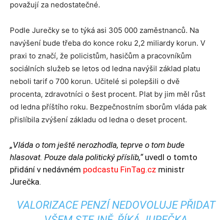
považují za nedostatečné.
Podle Jurečky se to týká asi 305 000 zaměstnanců. Na
navýšení bude třeba do konce roku 2,2 miliardy korun. V
praxi to značí, že policistům, hasičům a pracovníkům
sociálních služeb se letos od ledna navýšil základ platu
neboli tarif o 700 korun. Učitelé si polepšili o dvě
procenta, zdravotníci o šest procent. Plat by jim měl růst
od ledna příštího roku. Bezpečnostním sborům vláda pak
přislíbila zvýšení základu od ledna o deset procent.
„Vláda o tom ještě nerozhodla, teprve o tom bude
hlasovat. Pouze dala politický příslib,“
uvedl o tomto
přidání v nedávném
podcastu FinTag.cz
ministr
Jurečka.
VALORIZACE PENZÍ NEDOVOLUJE PŘIDAT
VŠEM STEJNĚ, ŘÍKÁ JUREČKA