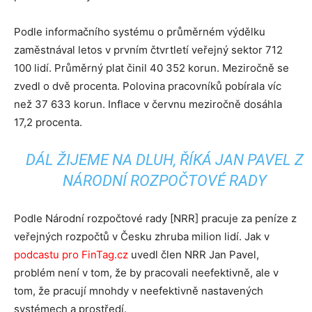
Podle informačního systému o průměrném výdělku
zaměstnával letos v prvním čtvrtletí veřejný sektor 712
100 lidí. Průměrný plat činil 40 352 korun. Meziročně se
zvedl o dvě procenta. Polovina pracovníků pobírala víc
než 37 633 korun. Inflace v červnu meziročně dosáhla
17,2 procenta.
DÁL ŽIJEME NA DLUH, ŘÍKÁ JAN PAVEL Z
NÁRODNÍ ROZPOČTOVÉ RADY
Podle Národní rozpočtové rady [NRR] pracuje za peníze z
veřejných rozpočtů v Česku zhruba milion lidí. Jak v
podcastu pro FinTag.cz
uvedl člen NRR Jan Pavel,
problém není v tom, že by pracovali neefektivně, ale v
tom, že pracují mnohdy v neefektivně nastavených
systémech a prostředí.