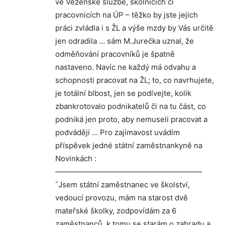
ve Vězeňské službě, školnících či
pracovnicích na ÚP – těžko by jste jejich
práci zvládla i s ŽL a výše mzdy by Vás určitě
jen odradila … sám M.Jurečka uznal, že
odměňování pracovníků je špatně
nastaveno. Navíc ne každý má odvahu a
schopnosti pracovat na ŽL; to, co navrhujete,
je totální blbost, jen se podívejte, kolik
zbankrotovalo podnikatelů či na tu část, co
podniká jen proto, aby nemuseli pracovat a
podvádějí … Pro zajímavost uvádím
příspěvek jedné státní zaměstnankyně na
Novinkách :
———————————————————–
˝Jsem státní zaměstnanec ve školství,
vedoucí provozu, mám na starost dvě
mateřské školky, zodpovídám za 6
zaměstnanců, k tomu se starám o zahradu a