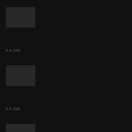
Obcí s vlastními firmami přibývá. Majoritu
drží v 1 037 firmách
9. 8. 2026
Chvála humoru: Za letošními vedry stojí
Židé. Řídí to Mojše!
8. 8. 2026