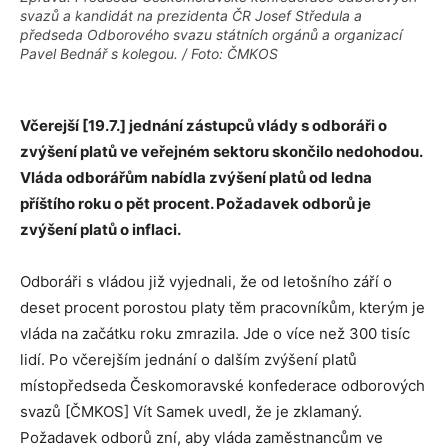
svazů a kandidát na prezidenta ČR Josef Středula a
předseda Odborového svazu státních orgánů a organizací
Pavel Bednář s kolegou. / Foto: ČMKOS
Včerejší [19.7.] jednání zástupců vlády s odboráři o
zvýšení platů ve veřejném sektoru skončilo nedohodou.
Vláda odborářům nabídla zvýšení platů od ledna
příštího roku o pět procent. Požadavek odborů je
zvýšení platů o inflaci.
Odboráři s vládou již vyjednali, že od letošního září o
deset procent porostou platy těm pracovníkům, kterým je
vláda na začátku roku zmrazila. Jde o více než 300 tisíc
lidí. Po včerejším jednání o dalším zvýšení platů
místopředseda Českomoravské konfederace odborových
svazů [ČMKOS] Vít Samek uvedl, že je zklamaný.
Požadavek odborů zní, aby vláda zaměstnancům ve