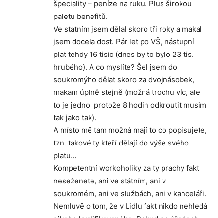
špeciality – peníze na ruku. Plus širokou
paletu benefitů.
Ve státním jsem dělal skoro tři roky a makal
jsem docela dost. Pár let po VŠ, nástupní
plat tehdy 16 tisíc (dnes by to bylo 23 tis.
hrubého). A co myslíte? Šel jsem do
soukromýho dělat skoro za dvojnásobek,
makam úplně stejně (možná trochu víc, ale
to je jedno, protože 8 hodin odkroutit musim
tak jako tak).
A místo mě tam možná mají to co popisujete,
tzn. takové ty kteří dělají do výše svého
platu…
Kompetentní workoholiky za ty prachy fakt
neseženete, ani ve státním, ani v
soukromém, ani ve službách, ani v kanceláři.
Nemluvě o tom, že v Lidlu fakt nikdo nehledá