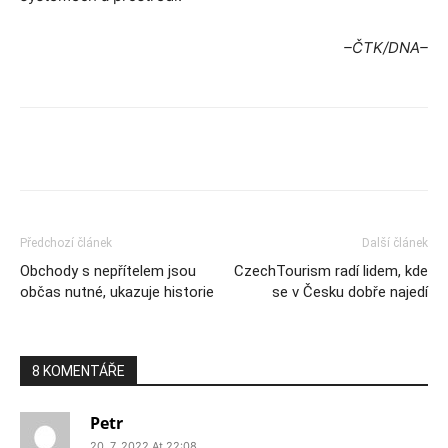
–ČTK/DNA–
Předchozí článek
Další článek
Obchody s nepřítelem jsou
CzechTourism radí lidem, kde
občas nutné, ukazuje historie
se v Česku dobře najedí
8 KOMENTÁŘE
Petr
20. 7. 2022 At 22:08