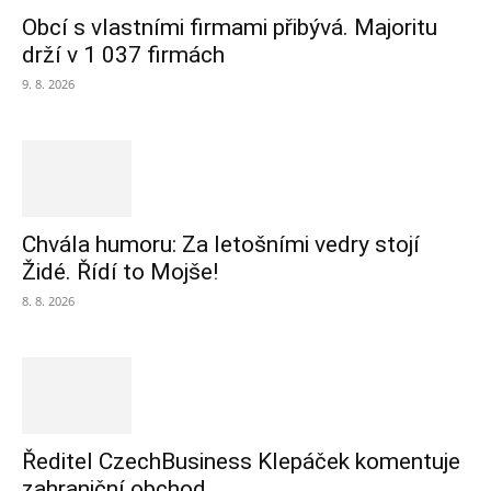
Obcí s vlastními firmami přibývá. Majoritu
drží v 1 037 firmách
9. 8. 2026
Chvála humoru: Za letošními vedry stojí
Židé. Řídí to Mojše!
8. 8. 2026
Ředitel CzechBusiness Klepáček komentuje
zahraniční obchod