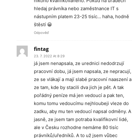
nikoho kvalifikovaného. Pokud na úřadech
hledaj právníka nebo zaměstnance IT s
nástupním platem 23-25 tisíc… haha, hodně
štěstí 😀
Odpověď
fintag
23. 7. 2022 At 8:29
já jsem nenapsala, ze urednici nedodrzují
pracovní dobu, já jsem napsala, ze nepracují,
ze se vlákají a mají slabé pracovní naaszení a
ze tam, kde by stacili dva jich je pět. A tak
pořádný peníze má jen vedoucí a pak ten,
komu tomu vedoucímu nejhloubeji vleze do
zadku, aby mu ten vedoucí napsal odměny. A
jasně, ze jsem tam potraba kvalifikovní lidé,
ale v Česku rozhodne nemáme 80 tisíc
právníků/uředníků. A to už jsem vůbec