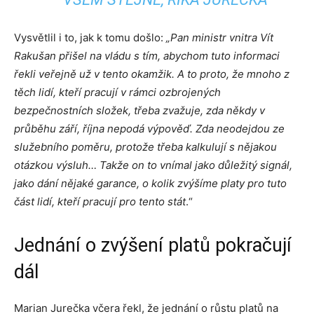
Vysvětlil i to, jak k tomu došlo:
„Pan ministr vnitra Vít
Rakušan přišel na vládu s tím, abychom tuto informaci
řekli veřejně už v tento okamžik.
A to proto, že mnoho z
těch lidí, kteří pracují v rámci ozbrojených
bezpečnostních složek, třeba zvažuje, zda někdy v
průběhu září, října nepodá výpověď. Zda neodejdou ze
služebního poměru, protože třeba kalkulují s nějakou
otázkou výsluh… Takže on to vnímal jako důležitý signál,
jako dání nějaké garance, o kolik zvýšíme platy pro tuto
část lidí, kteří pracují pro tento stát
.“
Jednání o zvýšení platů pokračují
dál
Marian Jurečka včera řekl, že jednání o růstu platů na