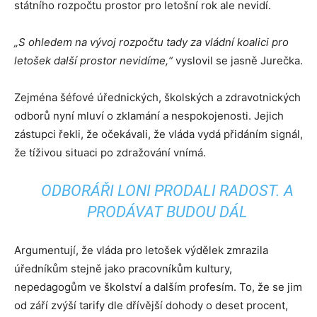
státního rozpočtu prostor pro letošní rok ale nevidí.
„S ohledem na vývoj rozpočtu tady za vládní koalici pro
letošek další prostor nevidíme,“
vyslovil se jasně Jurečka.
Zejména šéfové úřednických, školských a zdravotnických
odborů nyní mluví o zklamání a nespokojenosti. Jejich
zástupci řekli, že očekávali, že vláda vydá přidáním signál,
že tíživou situaci po zdražování vnímá.
ODBORÁŘI LONI PRODALI RADOST. A
PRODÁVAT BUDOU DÁL
Argumentují, že vláda pro letošek výdělek zmrazila
úředníkům stejně jako pracovníkům kultury,
nepedagogům ve školství a dalším profesím. To, že se jim
od září zvýší tarify dle dřívější dohody o deset procent,