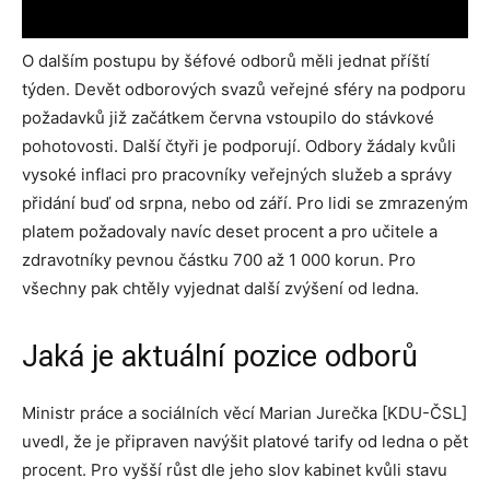
O dalším postupu by šéfové odborů měli jednat příští
týden. Devět odborových svazů veřejné sféry na podporu
požadavků již začátkem června vstoupilo do stávkové
pohotovosti. Další čtyři je podporují. Odbory žádaly kvůli
vysoké inflaci pro pracovníky veřejných služeb a správy
přidání buď od srpna, nebo od září. Pro lidi se zmrazeným
platem požadovaly navíc deset procent a pro učitele a
zdravotníky pevnou částku 700 až 1 000 korun. Pro
všechny pak chtěly vyjednat další zvýšení od ledna.
Jaká je aktuální pozice odborů
Ministr práce a sociálních věcí Marian Jurečka [KDU-ČSL]
uvedl, že je připraven navýšit platové tarify od ledna o pět
procent. Pro vyšší růst dle jeho slov kabinet kvůli stavu