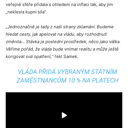
veřejné sféře přidala s ohledem na inflaci tak, aby jim
„neklesla kupní síla“.
„Jednoznačně je tady z naší strany zklamání. Budeme
hledat cesty, jak apelovat na vládu, aby rozhodnutí
změnila… Stávka je poslední prostředek, něco jako válka.
Věříme pořád, že vláda bude vnímat realitu a může ještě
korigovat svá opatření,“
řekl Samek.
VLÁDA PŘIDÁ VYBRANÝM STÁTNÍM
ZAMĚSTNANCŮM 10 % NA PLATECH