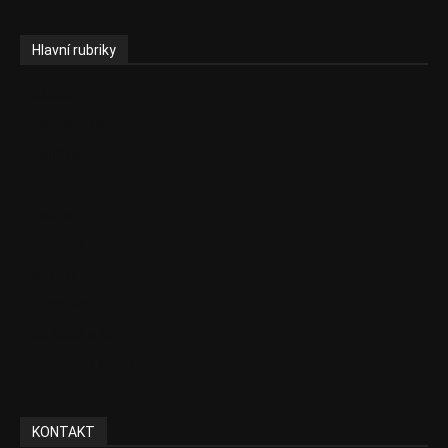
Hlavní rubriky
Aktuality
Ekonomika
Politika
EU
Podcasty
Finance
Byznys
Investice
Ke kávě a čaji
Adman´s Choice
KONTAKT