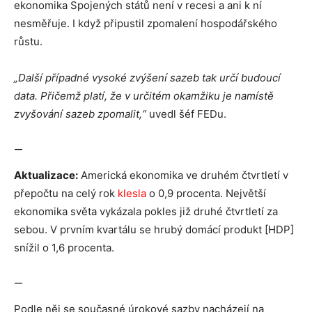
ekonomika Spojených států není v recesi a ani k ní
nesměřuje. I když připustil zpomalení hospodářského
růstu.
„Další případné vysoké zvýšení sazeb tak určí budoucí
data. Přičemž platí, že v určitém okamžiku je namístě
zvyšování sazeb zpomalit,“
uvedl šéf FEDu.
—
Aktualizace:
Americká ekonomika ve druhém čtvrtletí v
přepočtu na celý rok
klesla
o 0,9 procenta. Největší
ekonomika světa vykázala pokles již druhé čtvrtletí za
sebou. V prvním kvartálu se hrubý domácí produkt [HDP]
snížil o 1,6 procenta.
—
Podle něj se současné úrokové sazby nacházejí na