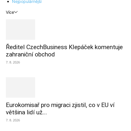
Nejpopulárnější
Více
Ředitel CzechBusiness Klepáček komentuje
zahraniční obchod
7. 8. 2026
Eurokomisař pro migraci zjistil, co v EU ví
většina lidí už...
7. 8. 2026