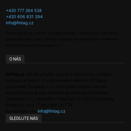
+420 777 264 528
+420 606 831 394
info@fintag.cz
Obsah serveru je chráněn autorským právem. Jakékoli jeho užití včetně
publikování nebo jiného šíření je zakázáno bez předchozího písemného
souhlasu Copywrite Company s.r.o.
O NÁS
FinTag.cz
přináší aktuální zprávy z ekonomiky, politiky,
byznysu a financí. Provozovatelem serveru FinTag je
Copywrite Company s.r.o. Další šíření obsahu serveru
www.fintag.cz je bez souhlasu společnosti Copywrite
Company s.r.o. zakázáno. Copyright [c] 2020 Copywrite
Company s.r.o. / Copyright [c] ČTK.
Kontaktujte nás:
info@fintag.cz
SLEDUJTE NÁS