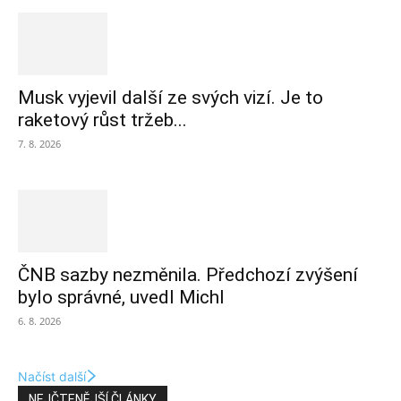
Musk vyjevil další ze svých vizí. Je to
raketový růst tržeb...
7. 8. 2026
ČNB sazby nezměnila. Předchozí zvýšení
bylo správné, uvedl Michl
6. 8. 2026
Načíst další
NEJČTENĚJŠÍ ČLÁNKY