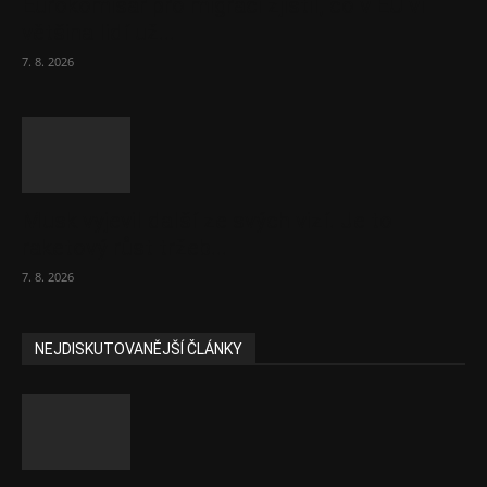
Eurokomisař pro migraci zjistil, co v EU ví
většina lidí už...
7. 8. 2026
Musk vyjevil další ze svých vizí. Je to
raketový růst tržeb...
7. 8. 2026
NEJDISKUTOVANĚJŠÍ ČLÁNKY