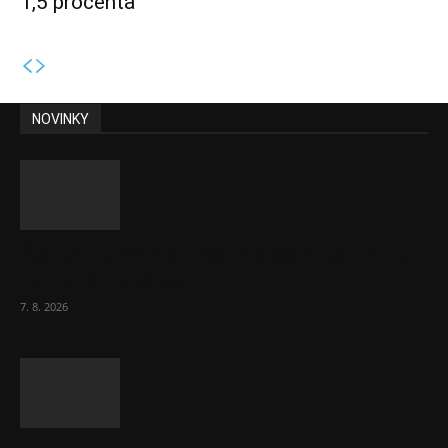
1,5 procenta
NOVINKY
Ředitel CzechBusiness Klepáček komentuje
zahraniční obchod
7. 8. 2026