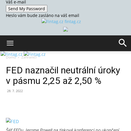
Váš e-mail
Heslo vám bude zasláno na váš email
fintag.cz
Domů
Zahraničí
FED naznačil neutrální úroky
v pásmu 2,25 až 2,50 %
28. 7. 2022
Šéf FEDu Jerome Powell na tiskové konferenci po ukončení