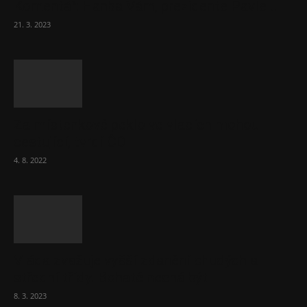
Komentář: Hanba Vám, prezidente Pavle…
21. 3. 2023
Za místenkové peklo ve vlacích mohou
cestující, tvrdí ČD
4. 8. 2022
Vláda zvažuje vyšší zdanění chudých a
střední třídy. Bohaté nechá být
8. 3. 2023