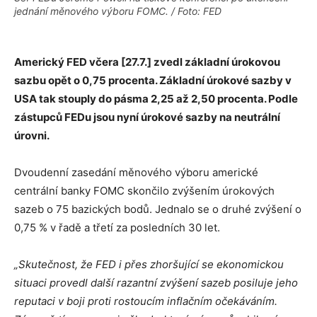
jednání měnového výboru FOMC. / Foto: FED
Americký FED včera [27.7.] zvedl základní úrokovou
sazbu opět o 0,75 procenta. Základní úrokové sazby v
USA tak stouply do pásma 2,25 až 2,50 procenta.
Podle
zástupců FEDu jsou nyní úrokové sazby na neutrální
úrovni.
Dvoudenní zasedání měnového výboru americké
centrální banky FOMC skončilo zvýšením úrokových
sazeb o 75 bazických bodů. Jednalo se o druhé zvýšení o
0,75 % v řadě a třetí za posledních 30 let.
„Skutečnost, že FED i přes zhoršující se ekonomickou
situaci provedl další razantní zvýšení sazeb posiluje jeho
reputaci v boji proti rostoucím inflačním očekáváním.