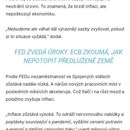
neutrální úrovni. To znamená, že brzdí inflaci, ale
nepoškozují ekonomiku.
„Nebudeme ale váhat dál výrazněji sazby zvyšovat, pokud
si to situace vyžádá,“
dodal.
FED ZVEDÁ ÚROKY. ECB ZKOUMÁ, JAK
NEPOTOPIT PŘEDLUŽENÉ ZEMĚ
Podle FEDu nezaměstnanost ve Spojených státech
zůstává nadále nízká. A nárůst nových pracovních míst v
posledních měsících akceleruje. Což tlačí i na růst mezd a
potažmo zvyšuje inflaci.
„Inflace zůstává vysoká. To odráží nerovnováhu nabídky a
poptávky související s pandemií, vyššími cenami potravin
a energií a dalšími cenovými tlaky,“
uvedl měnový výbor