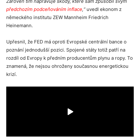
Zároveň tím napravuje škody, které sám způsobil svým
předchozím podceňováním inflace
,“
uvedl ekonom z
německého institutu ZEW Mannheim Friedrich
Heinemann.
Upřesnil, že FED má oproti Evropské centrální bance o
poznání jednodušší pozici. Spojené státy totiž patří na
rozdíl od Evropy k předním producentům plynu a ropy. To
znamená, že nejsou ohroženy současnou energetickou
krizí.