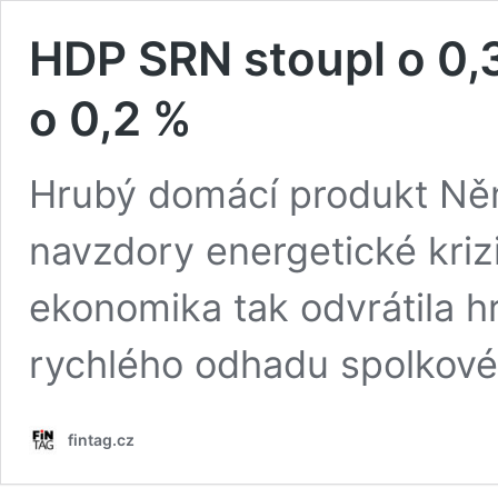
HDP SRN stoupl o 0,3
o 0,2 %
Hrubý domácí produkt Něme
navzdory energetické krizi
ekonomika tak odvrátila h
rychlého odhadu spolkovéh
fintag.cz