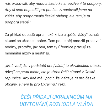
nás pracovali, aby nedocházelo ke zneužívání té podpory.
Aby si sem nejezdili pro peníze. A apelovali jsme na
vládu, aby podporovala české občany, ale tam je ta
podpora slabá.“
Za příklad dopadů uprchlické krize a „péče vlády“ označil
situaci na úřadech práce. Tam podle něj omezili pracovní
hodiny, protože, jak řekl, tam ty úřednice pracují za
minimální mzdy a nestíhají.
„Mně vadí, že v podstatě oni [vláda] tu ukrajinskou otázku
dávají na první místo, ale je třeba řešit situaci v České
republice. Aby lidé měli pocit, že vláda je tu pro české
občany, a není tu pro Ukrajinu,“
řekl.
ČEŠI PŘIDAJÍ UKRAJINCŮM NA
UBYTOVÁNÍ, ROZHODLA VLÁDA