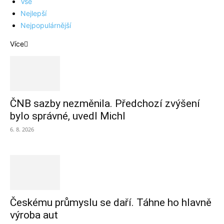
Vše
Nejlepší
Nejpopulárnější
Více
ČNB sazby nezměnila. Předchozí zvýšení
bylo správné, uvedl Michl
6. 8. 2026
Českému průmyslu se daří. Táhne ho hlavně
výroba aut