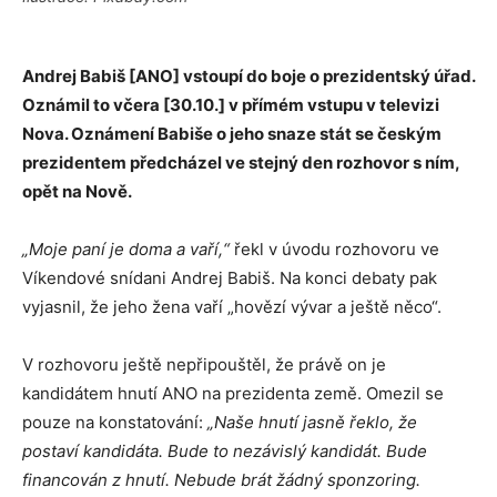
Andrej Babiš [ANO] vstoupí do boje o prezidentský úřad.
Oznámil to včera [30.10.] v přímém vstupu v televizi
Nova. Oznámení Babiše o jeho snaze stát se českým
prezidentem předcházel ve stejný den rozhovor s ním,
opět na Nově.
„Moje paní je doma a vaří,“
řekl v úvodu rozhovoru ve
Víkendové snídani Andrej Babiš. Na konci debaty pak
vyjasnil, že jeho žena vaří „hovězí vývar a ještě něco“.
V rozhovoru ještě nepřipouštěl, že právě on je
kandidátem hnutí ANO na prezidenta země. Omezil se
pouze na konstatování:
„Naše hnutí jasně řeklo, že
postaví kandidáta. Bude to nezávislý kandidát. Bude
financován z hnutí. Nebude brát žádný sponzoring.