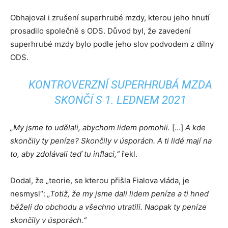
Obhajoval i zrušení superhrubé mzdy, kterou jeho hnutí
prosadilo společně s ODS. Důvod byl, že zavedení
superhrubé mzdy bylo podle jeho slov podvodem z dílny
ODS.
KONTROVERZNÍ SUPERHRUBÁ MZDA
SKONČÍ S 1. LEDNEM 2021
„My jsme to udělali, abychom lidem pomohli.
[…]
A kde
skončily ty peníze? Skončily v úsporách. A ti lidé mají na
to, aby zdolávali teď tu inflaci,“
řekl.
Dodal, že „teorie, se kterou přišla Fialova vláda, je
nesmysl“:
„Totiž, že my jsme dali lidem peníze a ti hned
běželi do obchodu a všechno utratili. Naopak ty peníze
skončily v úsporách.“