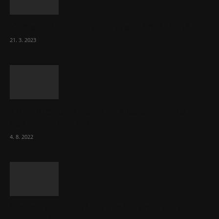
Komentář: Hanba Vám, prezidente Pavle…
21. 3. 2023
Za místenkové peklo ve vlacích mohou
cestující, tvrdí ČD
4. 8. 2022
Vláda zvažuje vyšší zdanění chudých a