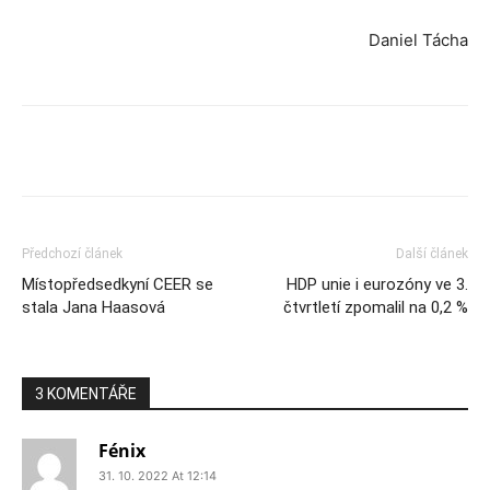
Daniel Tácha
Předchozí článek
Další článek
Místopředsedkyní CEER se
HDP unie i eurozóny ve 3.
stala Jana Haasová
čtvrtletí zpomalil na 0,2 %
3 KOMENTÁŘE
Fénix
31. 10. 2022 At 12:14