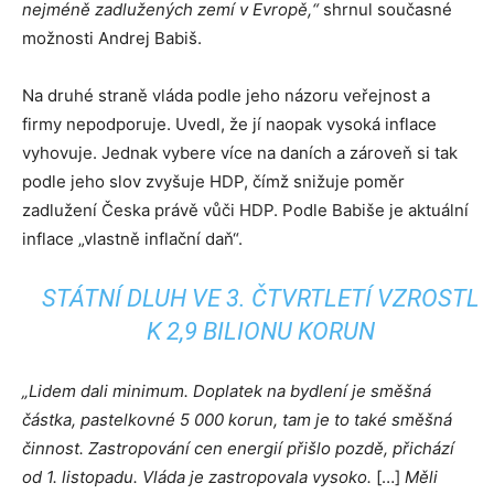
nejméně zadlužených zemí v Evropě,“
shrnul současné
možnosti Andrej Babiš.
Na druhé straně vláda podle jeho názoru veřejnost a
firmy nepodporuje. Uvedl, že jí naopak vysoká inflace
vyhovuje. Jednak vybere více na daních a zároveň si tak
podle jeho slov zvyšuje HDP, čímž snižuje poměr
zadlužení Česka právě vůči HDP. Podle Babiše je aktuální
inflace „vlastně inflační daň“.
STÁTNÍ DLUH VE 3. ČTVRTLETÍ VZROSTL
K 2,9 BILIONU KORUN
„Lidem dali minimum. Doplatek na bydlení je směšná
částka, pastelkovné 5 000 korun, tam je to také směšná
činnost. Zastropování cen energií přišlo pozdě, přichází
od 1. listopadu. Vláda je zastropovala vysoko.
[…]
Měli