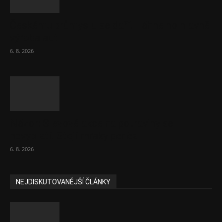
Českému průmyslu se daří. Táhne ho hlavně
výroba aut
6. 8. 2026
Názor: Slevové akce na potraviny se
nevyplatí. Stojí mraky peněz
6. 8. 2026
NEJDISKUTOVANĚJŠÍ ČLÁNKY