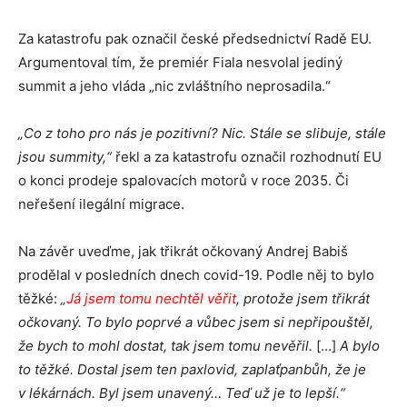
Za katastrofu pak označil české předsednictví Radě EU.
Argumentoval tím, že premiér Fiala nesvolal jediný
summit a jeho vláda „nic zvláštního neprosadila.“
„Co z toho pro nás je pozitivní? Nic. Stále se slibuje, stále
jsou summity,“
řekl a za katastrofu označil rozhodnutí EU
o konci prodeje spalovacích motorů v roce 2035. Či
neřešení ilegální migrace.
Na závěr uveďme, jak třikrát očkovaný Andrej Babiš
prodělal v posledních dnech covid-19. Podle něj to bylo
těžké:
„
Já jsem tomu nechtěl věřit
, protože jsem třikrát
očkovaný. To bylo poprvé a vůbec jsem si nepřipouštěl,
že bych to mohl dostat, tak jsem tomu nevěřil.
[…]
A bylo
to těžké. Dostal jsem ten paxlovid, zaplaťpanbůh, že je
v lékárnách. Byl jsem unavený… Teď už je to lepší.“