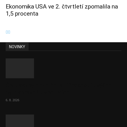
Ekonomika USA ve 2. čtvrtletí zpomalila na
1,5 procenta
NOVINKY
ČNB sazby nezměnila. Předchozí zvýšení
bylo správné, uvedl Michl
6. 8. 2026