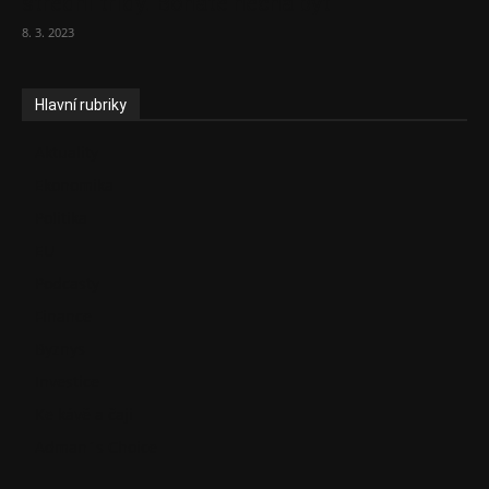
střední třídy. Bohaté nechá být
8. 3. 2023
Hlavní rubriky
Aktuality
Ekonomika
Politika
EU
Podcasty
Finance
Byznys
Investice
Ke kávě a čaji
Adman´s Choice