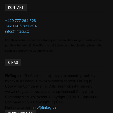
KONTAKT
+420 777 264 528
+420 606 831 394
info@fintag.cz
Obsah serveru je chráněn autorským právem. Jakékoli jeho užití včetně
publikování nebo jiného šíření je zakázáno bez předchozího písemného
souhlasu Copywrite Company s.r.o.
O NÁS
FinTag.cz
přináší aktuální zprávy z ekonomiky, politiky,
byznysu a financí. Provozovatelem serveru FinTag je
Copywrite Company s.r.o. Další šíření obsahu serveru
www.fintag.cz je bez souhlasu společnosti Copywrite
Company s.r.o. zakázáno. Copyright [c] 2020 Copywrite
Company s.r.o. / Copyright [c] ČTK.
Kontaktujte nás:
info@fintag.cz