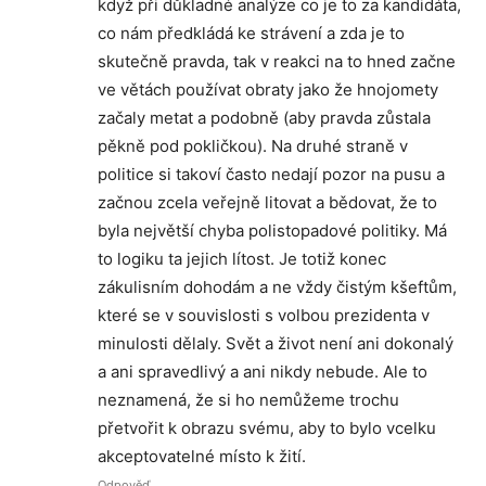
když při důkladné analýze co je to za kandidáta,
co nám předkládá ke strávení a zda je to
skutečně pravda, tak v reakci na to hned začne
ve větách používat obraty jako že hnojomety
začaly metat a podobně (aby pravda zůstala
pěkně pod pokličkou). Na druhé straně v
politice si takoví často nedají pozor na pusu a
začnou zcela veřejně litovat a bědovat, že to
byla největší chyba polistopadové politiky. Má
to logiku ta jejich lítost. Je totiž konec
zákulisním dohodám a ne vždy čistým kšeftům,
které se v souvislosti s volbou prezidenta v
minulosti dělaly. Svět a život není ani dokonalý
a ani spravedlivý a ani nikdy nebude. Ale to
neznamená, že si ho nemůžeme trochu
přetvořit k obrazu svému, aby to bylo vcelku
akceptovatelné místo k žití.
Odpověď