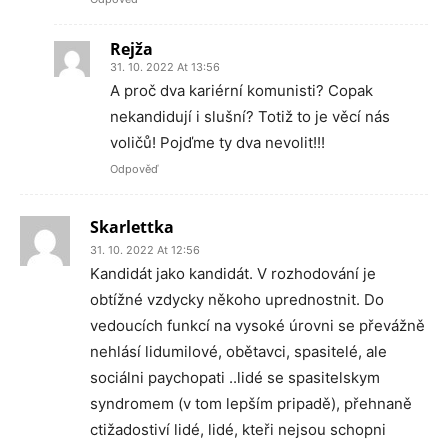
Rejža
31. 10. 2022 At 13:56
A proč dva kariérní komunisti? Copak
nekandidují i slušní? Totiž to je věcí nás
voličů! Pojďme ty dva nevolit!!!
Odpověď
Skarlettka
31. 10. 2022 At 12:56
Kandidát jako kandidát. V rozhodování je
obtížné vzdycky někoho uprednostnit. Do
vedoucích funkcí na vysoké úrovni se převážně
nehlásí lidumilové, obětavci, spasitelé, ale
sociálni paychopati ..lidé se spasitelskym
syndromem (v tom lepším pripadě), přehnaně
ctižadostiví lidé, lidé, kteři nejsou schopni