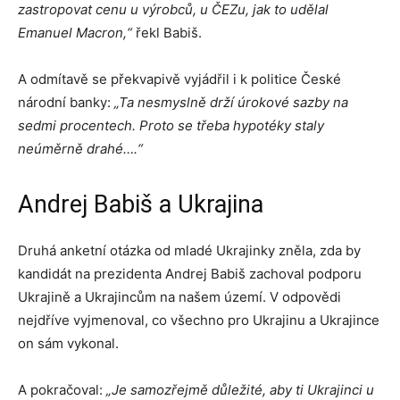
zastropovat cenu u výrobců, u ČEZu, jak to udělal
Emanuel Macron,“
řekl Babiš.
A odmítavě se překvapivě vyjádřil i k politice České
národní banky:
„Ta nesmyslně drží úrokové sazby na
sedmi procentech. Proto se třeba hypotéky staly
neúměrně drahé….“
Andrej Babiš a Ukrajina
Druhá anketní otázka od mladé Ukrajinky zněla, zda by
kandidát na prezidenta Andrej Babiš zachoval podporu
Ukrajině a Ukrajincům na našem území. V odpovědi
nejdříve vyjmenoval, co všechno pro Ukrajinu a Ukrajince
on sám vykonal.
A pokračoval:
„Je samozřejmě důležité, aby ti Ukrajinci u