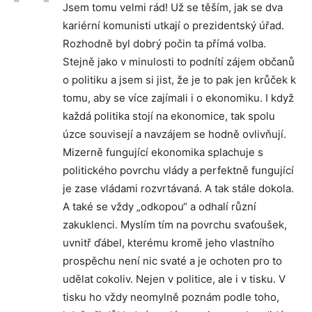
Jsem tomu velmi rád! Už se těším, jak se dva
kariérní komunisti utkají o prezidentský úřad.
Rozhodně byl dobrý počin ta přímá volba.
Stejně jako v minulosti to podnítí zájem občanů
o politiku a jsem si jist, že je to pak jen krůček k
tomu, aby se více zajímali i o ekonomiku. I když
každá politika stojí na ekonomice, tak spolu
úzce souvisejí a navzájem se hodně ovlivňují.
Mizerně fungující ekonomika splachuje s
politického povrchu vlády a perfektně fungující
je zase vládami rozvrtávaná. A tak stále dokola.
A také se vždy „odkopou“ a odhalí různí
zakuklenci. Myslím tím na povrchu svaťoušek,
uvnitř ďábel, kterému kromě jeho vlastního
prospěchu není nic svaté a je ochoten pro to
udělat cokoliv. Nejen v politice, ale i v tisku. V
tisku ho vždy neomylně poznám podle toho,