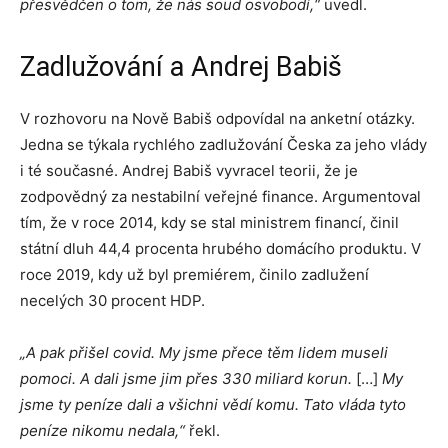
přesvědčen o tom, že nás soud osvobodí,“
uvedl.
Zadlužování a Andrej Babiš
V rozhovoru na Nově Babiš odpovídal na anketní otázky.
Jedna se týkala rychlého zadlužování Česka za jeho vlády
i té současné. Andrej Babiš vyvracel teorii, že je
zodpovědný za nestabilní veřejné finance. Argumentoval
tím, že v roce 2014, kdy se stal ministrem financí, činil
státní dluh 44,4 procenta hrubého domácího produktu. V
roce 2019, kdy už byl premiérem, činilo zadlužení
necelých 30 procent HDP.
„A pak přišel covid.
My jsme přece těm lidem museli
pomoci. A dali jsme jim přes 330 miliard korun.
[…]
My
jsme ty peníze dali a všichni vědí komu. Tato vláda tyto
peníze nikomu nedala,“
řekl.