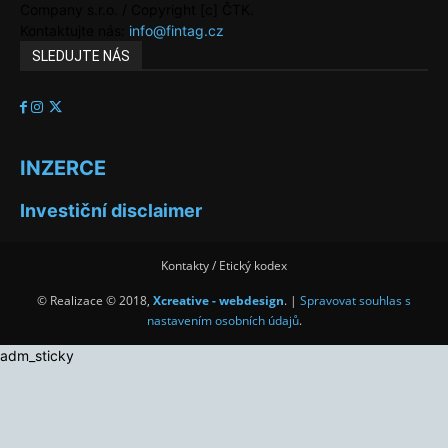
Company s.r.o. / Copyright [c] ČTK.
Kontaktujte nás:
info@fintag.cz
SLEDUJTE NÁS
INZERCE
Investiční disclaimer
Kontakty / Etický kodex
© Realizace © 2018,
Xcreative - webdesign
. |
Spravovat souhlas s
nastavením osobních údajů
.
adm_sticky