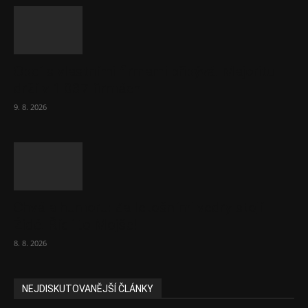
Obcí s vlastními firmami přibývá. Majoritu
drží v 1 037 firmách
9. 8. 2026
Chvála humoru: Za letošními vedry stojí
Židé. Řídí to Mojše!
8. 8. 2026
NEJDISKUTOVANĚJŠÍ ČLÁNKY