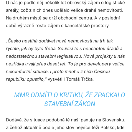
U nás je podle něj několik let obrovský zájem o logistické
areály, což z nich dnes udělalo velice drahé nemovitosti.
Na druhém místě se drží obchodní centra. A v poslední
době výrazně roste zájem o kancelářské prostory.
„Česko nestíhá dodávat nové nemovitosti na trh tak
rychle, jak by bylo třeba. Souvisí to s neochotou úřadů a
nedostatečnou stavební legislativou. Nové projekty u nás
nezřídka trvají přes deset let. To je pro developery velice
nekomfortní situace. I proto mnoho z nich Českou
republiku opustilo,“
vysvětlil Tomáš Trčka.
MMR ODMÍTLO KRITIKU, ŽE ZPACKALO
STAVEBNÍ ZÁKON
Dodává, že situace podobná té naší panuje na Slovensku.
Z čehož aktuálně podle jeho slov nejvíce těží Polsko, kde