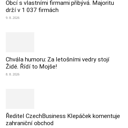
Obcí s vlastními firmami přibývá. Majoritu
drží v 1 037 firmách
9. 8. 2026
Chvála humoru: Za letošními vedry stojí
Židé. Řídí to Mojše!
8. 8. 2026
Ředitel CzechBusiness Klepáček komentuje
zahraniční obchod