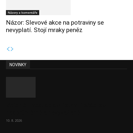
Názory a komentáře
Názor: Slevové akce na potraviny se
nevyplatí. Stojí mraky peněz
NOVINKY
Veřejné investice do ústavní péče jsou
nadprůměrné a nevyvážené
10. 8. 2026