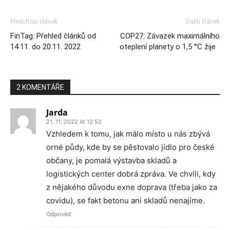
Předchozí článek
Další článek
FinTag: Přehled článků od
COP27: Závazek maximálního
14.11. do 20.11. 2022
oteplení planety o 1,5 °C žije
2 KOMENTÁŘE
Jarda
21. 11. 2022 At 12:52
Vzhledem k tomu, jak málo místo u nás zbývá
orné půdy, kde by se pěstovalo jídlo pro české
občany, je pomalá výstavba skladů a
logistických center dobrá zpráva. Ve chvíli, kdy
z nějakého důvodu exne doprava (třeba jako za
covidu), se fakt betonu ani skladů nenajíme.
Odpověď