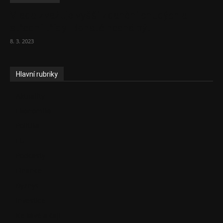
Vláda zvažuje vyšší zdanění chudých a
střední třídy. Bohaté nechá být
8. 3. 2023
Hlavní rubriky
Aktuality
Ekonomika
Politika
EU
Podcasty
Finance
Byznys
Investice
Ke kávě a čaji