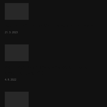
Komentář: Hanba Vám, prezidente Pavle…
21. 3. 2023
Za místenkové peklo ve vlacích mohou
cestující, tvrdí ČD
4. 8. 2022