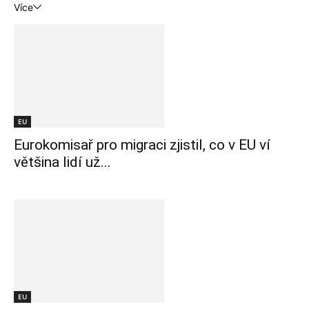
Více
EU
Eurokomisař pro migraci zjistil, co v EU ví
většina lidí už...
EU