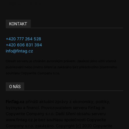
Adman´s Choice
KONTAKT
+420 777 264 528
+420 606 831 394
info@fintag.cz
Obsah serveru je chráněn autorským právem. Jakékoli jeho užití včetně
publikování nebo jiného šíření je zakázáno bez předchozího písemného
souhlasu Copywrite Company s.r.o.
O NÁS
FinTag.cz
přináší aktuální zprávy z ekonomiky, politiky,
byznysu a financí. Provozovatelem serveru FinTag je
Copywrite Company s.r.o. Další šíření obsahu serveru
www.fintag.cz je bez souhlasu společnosti Copywrite
Company s.r.o. zakázáno. Copyright [c] 2020 Copywrite