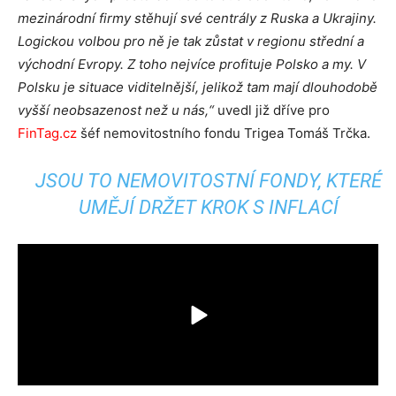
mezinárodní firmy stěhují své centrály z Ruska a Ukrajiny.
Logickou volbou pro ně je tak zůstat v regionu střední a
východní Evropy. Z toho nejvíce profituje Polsko a my. V
Polsku je situace viditelnější, jelikož tam mají dlouhodobě
vyšší neobsazenost než u nás,“
uvedl již dříve pro
FinTag.cz
šéf nemovitostního fondu Trigea Tomáš Trčka.
JSOU TO NEMOVITOSTNÍ FONDY, KTERÉ
UMĚJÍ DRŽET KROK S INFLACÍ