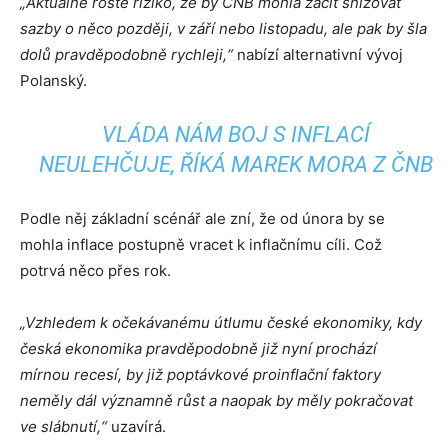
„Aktuálně roste riziko, že by ČNB mohla začít snižovat
sazby o něco později, v září nebo listopadu, ale pak
by šla
dolů pravděpodobně rychleji,“
nabízí alternativní vývoj
Polanský.
VLÁDA NÁM BOJ S INFLACÍ
NEULEHČUJE, ŘÍKÁ MAREK MORA Z ČNB
Podle něj základní scénář ale zní, že od února by se
mohla inflace postupně vracet k inflačnímu cíli. Což
potrvá něco přes rok.
„Vzhledem k očekávanému útlumu české ekonomiky, kdy
česká ekonomika pravděpodobně již nyní prochází
mírnou recesí, by již poptávkové proinflační faktory
neměly dál významně růst a naopak by měly pokračovat
ve slábnutí,“
uzavírá.