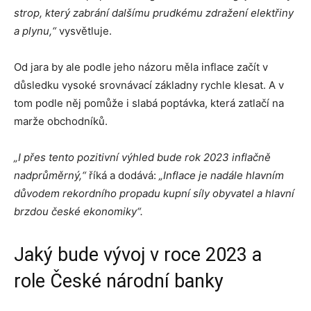
strop, který zabrání dalšímu prudkému zdražení elektřiny
a plynu,“
vysvětluje.
Od jara by ale podle jeho názoru měla inflace začít v
důsledku vysoké srovnávací základny rychle klesat. A v
tom podle něj pomůže i slabá poptávka, která zatlačí na
marže obchodníků.
„I přes tento pozitivní výhled bude rok 2023 inflačně
nadprůměrný,“
říká a dodává:
„Inflace je nadále hlavním
důvodem rekordního propadu kupní síly obyvatel a hlavní
brzdou české ekonomiky“.
Jaký bude vývoj v roce 2023 a
role České národní banky