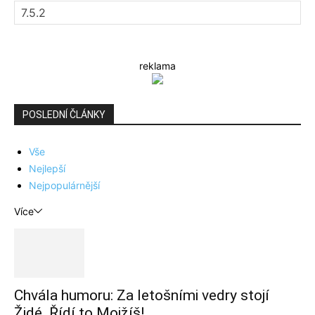
reklama
POSLEDNÍ ČLÁNKY
Vše
Nejlepší
Nejpopulárnější
Více
Chvála humoru: Za letošními vedry stojí
Židé. Řídí to Mojžíš!