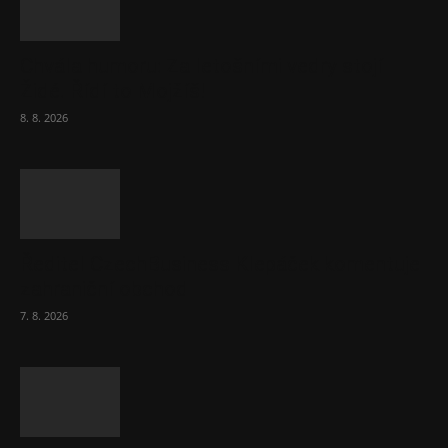
Chvála humoru: Za letošními vedry stojí
Židé. Řídí to Mojžíš!
8. 8. 2026
Ředitel CzechBusiness Klepáček komentuje
zahraniční obchod
7. 8. 2026