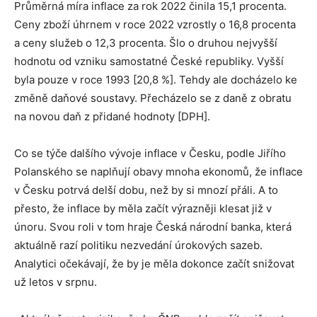
Průměrná míra inflace za rok 2022 činila 15,1 procenta.
Ceny zboží úhrnem v roce 2022 vzrostly o 16,8 procenta
a ceny služeb o 12,3 procenta. Šlo o druhou nejvyšší
hodnotu od vzniku samostatné České republiky. Vyšší
byla pouze v roce 1993 [20,8 %]. Tehdy ale docházelo ke
změně daňové soustavy. Přecházelo se z daně z obratu
na novou daň z přidané hodnoty [DPH].
Co se týče dalšího vývoje inflace v Česku, podle Jiřího
Polanského se naplňují obavy mnoha ekonomů, že inflace
v Česku potrvá delší dobu, než by si mnozí přáli. A to
přesto, že inflace by měla začít výrazněji klesat již v
únoru. Svou roli v tom hraje Česká národní banka, která
aktuálně razí politiku nezvedání úrokových sazeb.
Analytici očekávají, že by je měla dokonce začít snižovat
už letos v srpnu.