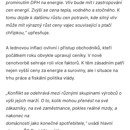
prominutím DPH na energie. Vliv bude mít i zastropování
cen energií. Zvýší se cena tepla, vodného a stočného. K
tomu dojde k dalšímu růstu cen potravin, kde silný vliv
může mít výrazný růst ceny vajec související s ptačí
chřipkou,“
upřesňuje.
A lednovou inflaci ovlivní i přístup obchodníků, kteří
počátkem roku obvykle upravují ceníky. V nové
cenotvorbě sehraje roli více faktorů. K těm zásadním patří
nejen vyšší ceny za energie a suroviny, ale i situace na
trhu práce a fiskální politika vlády.
„Konflikt
se
odehrává
mezi různými skupinami
výrobců o
výši jejich
marží
. O
to,
kolik
mohou
přenést
na
své
zákazníky
,
na
své
zaměstnance,
pokles
reálné
mzdy
,
a
nakonec
na
domácnosti jako konečné spotřebitele,“
uvádí hlavní