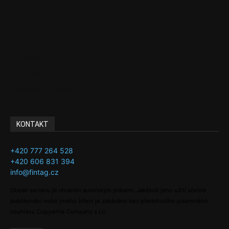
Podcasty
Finance
Byznys
Investice
Ke kávě a čaji
Adman´s Choice
KONTAKT
+420 777 264 528
+420 606 831 394
info@fintag.cz
Obsah serveru je chráněn autorským právem. Jakékoli jeho užití včetně
publikování nebo jiného šíření je zakázáno bez předchozího písemného
souhlasu Copywrite Company s.r.o.