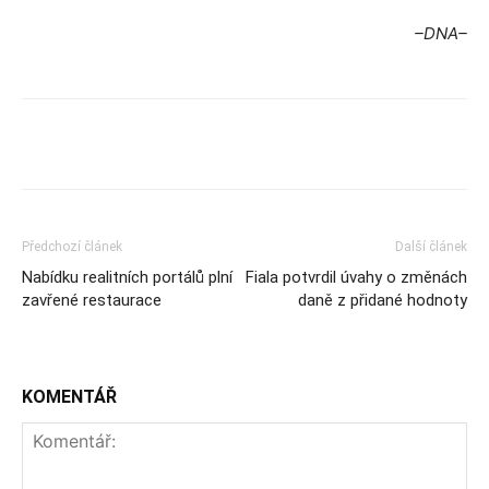
–DNA–
Předchozí článek
Další článek
Nabídku realitních portálů plní
Fiala potvrdil úvahy o změnách
zavřené restaurace
daně z přidané hodnoty
KOMENTÁŘ