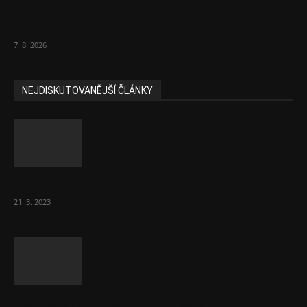
Eurokomisař pro migraci zjistil, co v EU ví
většina lidí už...
7. 8. 2026
NEJDISKUTOVANĚJŠÍ ČLÁNKY
Komentář: Hanba Vám, prezidente Pavle…
21. 3. 2023
Za místenkové peklo ve vlacích mohou