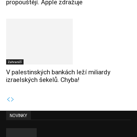
propouštějí. Apple zdražuje
Zahraničí
V palestinských bankách leží miliardy
izraelských šekelů. Chyba!
NOVINKY