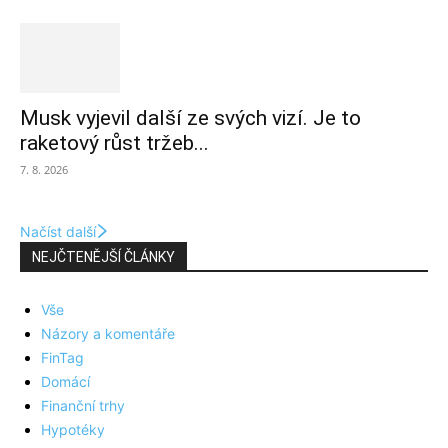
Musk vyjevil další ze svých vizí. Je to
raketový růst tržeb...
7. 8. 2026
Načíst další
NEJČTENĚJŠÍ ČLÁNKY
Vše
Názory a komentáře
FinTag
Domácí
Finanční trhy
Hypotéky