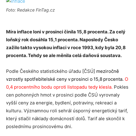
Foto: Redakce FinTag.cz
Míra inflace loni v prosinci činila 15,8 procenta. Za celý
loňský rok dosáhla 15,1 procenta. Naposledy Česko
zažilo takto vysokou inflaci v roce 1993, kdy byla 20,8
procenta. Tehdy se ale měnila celá daňová soustava.
Podle Českého statistického úřadu [ČSÚ]
m
eziročně
vzrostly spotřebitelské ceny v prosinci o 15,8 procenta.
O
0,4 procentního bodu oproti listopadu tedy klesla.
Pokles
cen pohonných hmot v prosinci podle ČSÚ vyrovnaly
vyšší ceny za energie, bydlení, potraviny, rekreaci a
kulturu. Významnou roli sehrál úsporný energetický tarif,
který stlačil náklady domácností dolů. Tarif ale skončil k
poslednímu prosincovému dni.