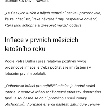
ekonom ČS David Navrátil
.
„I v
Českých
luzích a
h
ájích centrální banka upozo
rňovala,
že za
inflací stojí také
některé firmy, respektive
odvětví
,
která
jsou sch
opna si
zvyšovat mar
ži,“
dodává.
Inflace v prvních měsících
letošního roku
Podle Petra Dufka i přes relativně pozitivní vývoj
prosincové inflace je třeba počítat s jejím růstem i v
letošním prvním pololetí.
„Odhadovat inflaci pro nejbližší měsíce je hodně velká
loterie. V lednové inflaci totiž odezní efekt tzv. úsporného
tarifu a současně se do ní promítnou nové ceníky
obchodníků. V případě energií naštěstí zafunguje cenový