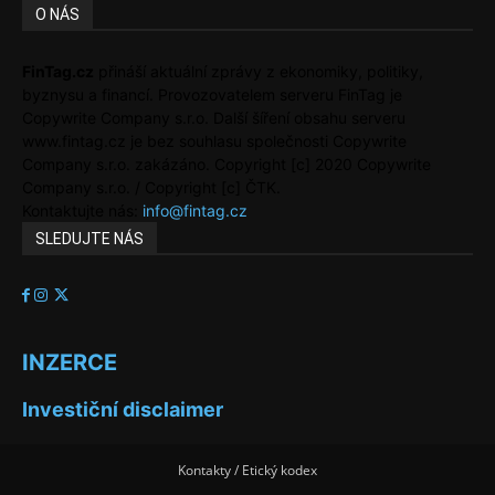
O NÁS
FinTag.cz
přináší aktuální zprávy z ekonomiky, politiky,
byznysu a financí. Provozovatelem serveru FinTag je
Copywrite Company s.r.o. Další šíření obsahu serveru
www.fintag.cz je bez souhlasu společnosti Copywrite
Company s.r.o. zakázáno. Copyright [c] 2020 Copywrite
Company s.r.o. / Copyright [c] ČTK.
Kontaktujte nás:
info@fintag.cz
SLEDUJTE NÁS
INZERCE
Investiční disclaimer
Kontakty / Etický kodex