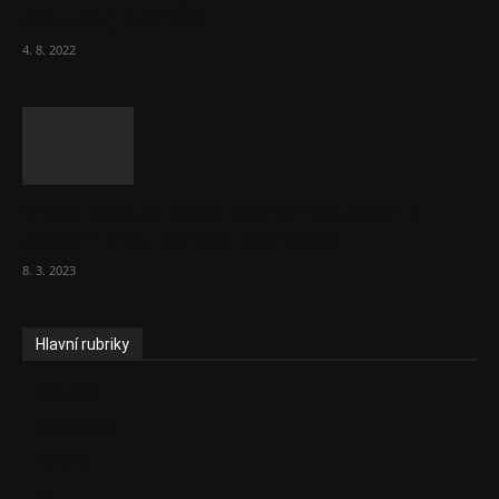
cestující, tvrdí ČD
4. 8. 2022
Vláda zvažuje vyšší zdanění chudých a
střední třídy. Bohaté nechá být
8. 3. 2023
Hlavní rubriky
Aktuality
Ekonomika
Politika
EU