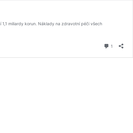
ní 1,1 miliardy korun. Náklady na zdravotní péči všech
komentář
1