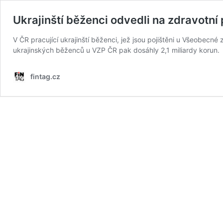
Ukrajinští běženci odvedli na zdravotní p
V ČR pracující ukrajinští běženci, jež jsou pojištěni u Všeobecné
ukrajinských běženců u VZP ČR pak dosáhly 2,1 miliardy korun.
fintag.cz