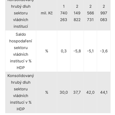
hrubý dluh
1
2
2
2
sektoru
mil. Kč
740
149
566
997
vládních
263
822
731
083
institucí
Saldo
hospodaření
sektoru
%
0,3
-5,8
-5,1
-3,6
vládních
institucí v %
HDP
Konsolidovaný
hrubý dluh
sektoru
%
30,0
37,7
42,0
44,1
vládních
institucí v %
HDP