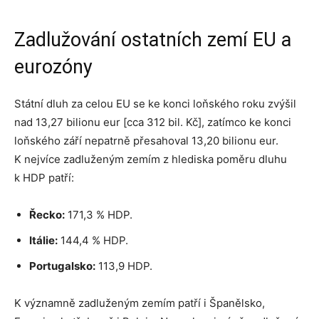
Zadlužování ostatních zemí EU a
eurozóny
Státní dluh za celou EU se ke konci loňského roku zvýšil
nad 13,27 bilionu eur [cca 312 bil. Kč], zatímco ke konci
loňského září nepatrně přesahoval 13,20 bilionu eur.
K nejvíce zadluženým zemím z hlediska poměru dluhu
k HDP patří:
Řecko:
171,3 % HDP.
Itálie:
144,4 % HDP.
Portugalsko:
113,9 HDP.
K významně zadluženým zemím patří i Španělsko,