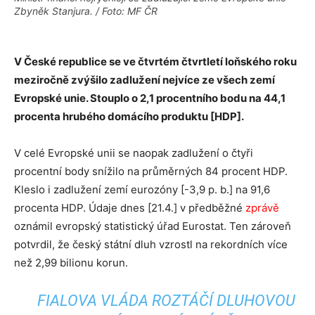
Zbyněk Stanjura. / Foto: MF ČR
V České republice se ve čtvrtém čtvrtletí loňského roku
meziročně zvýšilo zadlužení nejvíce ze všech zemí
Evropské unie. Stouplo o 2,1 procentního bodu na 44,1
procenta hrubého domácího produktu [HDP].
V celé Evropské unii se naopak zadlužení o čtyři
procentní body snížilo na průměrných 84 procent HDP.
Kleslo i zadlužení zemí eurozóny [-3,9 p. b.] na 91,6
procenta HDP. Údaje dnes [21.4.] v předběžné
zprávě
oznámil evropský statistický úřad Eurostat. Ten zároveň
potvrdil, že český státní dluh vzrostl na rekordních více
než 2,99 bilionu korun.
FIALOVA VLÁDA ROZTÁČÍ DLUHOVOU