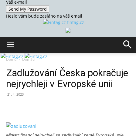
Váš e-mail
Heslo vám bude zasláno na váš email
fintag.cz
Domů
Domácí
Zadlužování Česka pokračuje
nejrychleji v Evropské unii
21. 4. 2023
Ministr financí nejrychleji se zadlužující země Evropské unie