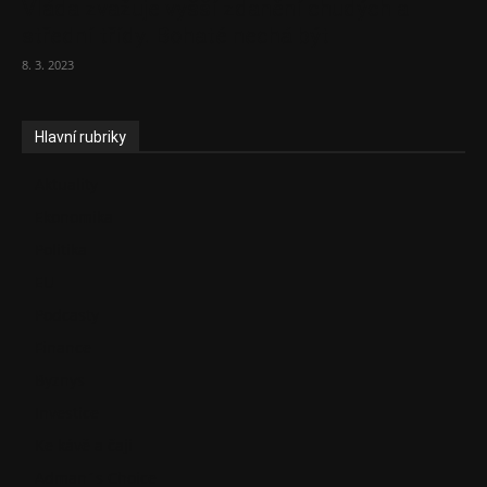
Vláda zvažuje vyšší zdanění chudých a
střední třídy. Bohaté nechá být
8. 3. 2023
Hlavní rubriky
Aktuality
Ekonomika
Politika
EU
Podcasty
Finance
Byznys
Investice
Ke kávě a čaji
Adman´s Choice