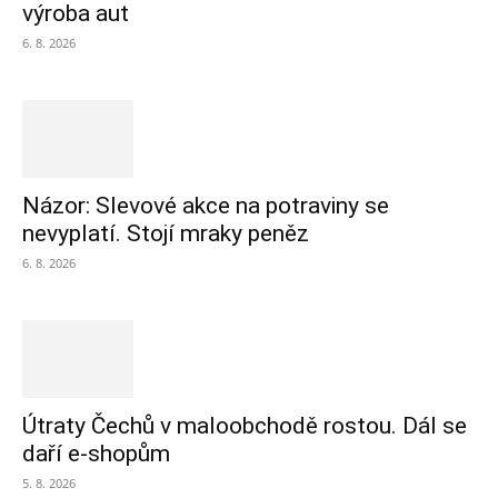
výroba aut
6. 8. 2026
Názor: Slevové akce na potraviny se
nevyplatí. Stojí mraky peněz
6. 8. 2026
Útraty Čechů v maloobchodě rostou. Dál se
daří e-shopům
5. 8. 2026