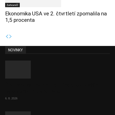
Zahraničí
Ekonomika USA ve 2. čtvrtletí zpomalila na
1,5 procenta
NOVINKY
ČNB sazby nezměnila. Předchozí zvýšení
bylo správné, uvedl Michl
6. 8. 2026