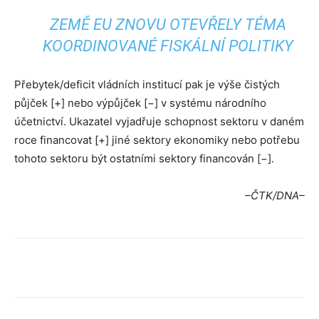
ZEMĚ EU ZNOVU OTEVŘELY TÉMA
KOORDINOVANÉ FISKÁLNÍ POLITIKY
Přebytek/deficit vládních institucí pak je výše čistých
půjček [+] nebo výpůjček [−] v systému národního
účetnictví. Ukazatel vyjadřuje schopnost sektoru v daném
roce financovat [+] jiné sektory ekonomiky nebo potřebu
tohoto sektoru být ostatními sektory financován [−].
–ČTK/DNA–