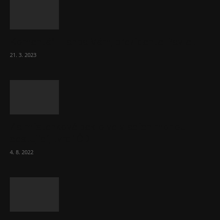
Komentář: Hanba Vám, prezidente Pavle…
21. 3. 2023
Za místenkové peklo ve vlacích mohou
cestující, tvrdí ČD
4. 8. 2022