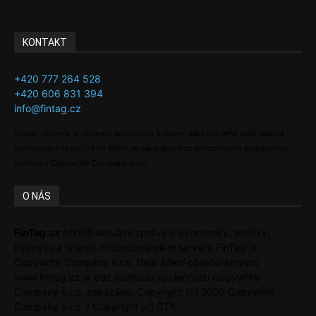
KONTAKT
+420 777 264 528
+420 606 831 394
info@fintag.cz
Obsah serveru je chráněn autorským právem. Jakékoli jeho užití včetně
publikování nebo jiného šíření je zakázáno bez předchozího písemného
souhlasu Copywrite Company s.r.o.
O NÁS
FinTag.cz
přináší aktuální zprávy z ekonomiky, politiky,
byznysu a financí. Provozovatelem serveru FinTag je
Copywrite Company s.r.o. Další šíření obsahu serveru
www.fintag.cz je bez souhlasu společnosti Copywrite
Company s.r.o. zakázáno. Copyright [c] 2020 Copywrite
Company s.r.o. / Copyright [c] ČTK.