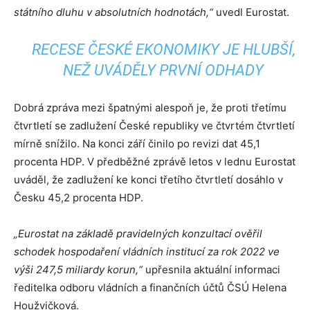
státního dluhu v absolutních hodnotách,“
uvedl Eurostat.
RECESE ČESKÉ EKONOMIKY JE HLUBŠÍ,
NEŽ UVÁDĚLY PRVNÍ ODHADY
Dobrá zpráva mezi špatnými alespoň je, že proti třetímu
čtvrtletí se zadlužení České republiky ve čtvrtém čtvrtletí
mírně snížilo. Na konci září činilo po revizi dat 45,1
procenta HDP. V předběžné zprávě letos v lednu Eurostat
uváděl, že zadlužení ke konci třetího čtvrtletí dosáhlo v
Česku 45,2 procenta HDP.
„Eurostat na základě pravidelných konzultací ověřil
schodek hospodaření vládních institucí za rok 2022 ve
výši 247,5 miliardy korun,“
upřesnila aktuální informaci
ředitelka odboru vládních a finančních účtů ČSÚ Helena
Houžvičková.