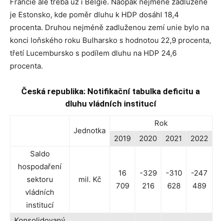
Francie ale třeba už i Belgie. Naopak nejméně zadlužené
je Estonsko, kde poměr dluhu k HDP dosáhl 18,4
procenta. Druhou nejméně zadluženou zemí unie bylo na
konci loňského roku Bulharsko s hodnotou 22,9 procenta,
třetí Lucembursko s podílem dluhu na HDP 24,6
procenta.
Česká republika: Notifikační tabulka deficitu a
dluhu vládních institucí
Rok
Jednotka
2019
2020
2021
2022
Saldo
hospodaření
16
-329
-310
-247
sektoru
mil. Kč
709
216
628
489
vládních
institucí
Konsolidovaný