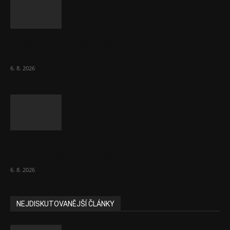
Českému průmyslu se daří. Táhne ho hlavně
výroba aut
6. 8. 2026
Názor: Slevové akce na potraviny se
nevyplatí. Stojí mraky peněz
6. 8. 2026
NEJDISKUTOVANĚJŠÍ ČLÁNKY