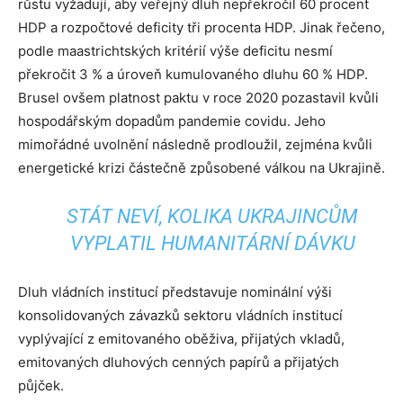
růstu vyžadují, aby veřejný dluh nepřekročil 60 procent
HDP a rozpočtové deficity tři procenta HDP. Jinak řečeno,
podle maastrichtských kritérií výše deficitu nesmí
překročit 3 % a úroveň kumulovaného dluhu 60 % HDP.
Brusel ovšem platnost paktu v roce 2020 pozastavil kvůli
hospodářským dopadům pandemie covidu. Jeho
mimořádné uvolnění následně prodloužil, zejména kvůli
energetické krizi částečně způsobené válkou na Ukrajině.
STÁT NEVÍ, KOLIKA UKRAJINCŮM
VYPLATIL HUMANITÁRNÍ DÁVKU
Dluh vládních institucí představuje nominální výši
konsolidovaných závazků sektoru vládních institucí
vyplývající z emitovaného oběživa, přijatých vkladů,
emitovaných dluhových cenných papírů a přijatých
půjček.