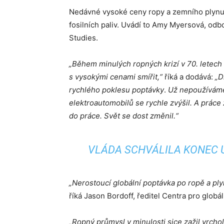
Nedávné vysoké ceny ropy a zemního plynu 
fosilních paliv. Uvádí to Amy Myersová, od
Studies.
„Během minulých ropných krizí v 70. letech 
s vysokými cenami smířit,“
říká a dodává:
„D
rychlého poklesu poptávky
.
Už nepoužíváme 
elektroautomobilů se rychle zvýšil. A práce
do práce. Svět se dost změnil.“
VLÁDA SCHVÁLILA KONEC U
„Nerostoucí globální poptávka po ropě a pl
říká Jason Bordoff, ředitel Centra pro globá
„Ropný průmysl v minulosti sice zažil vrchol