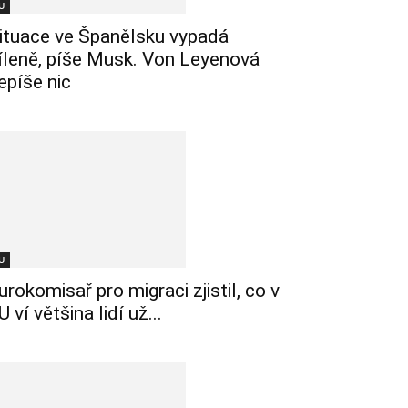
U
ituace ve Španělsku vypadá
íleně, píše Musk. Von Leyenová
epíše nic
U
urokomisař pro migraci zjistil, co v
U ví většina lidí už...