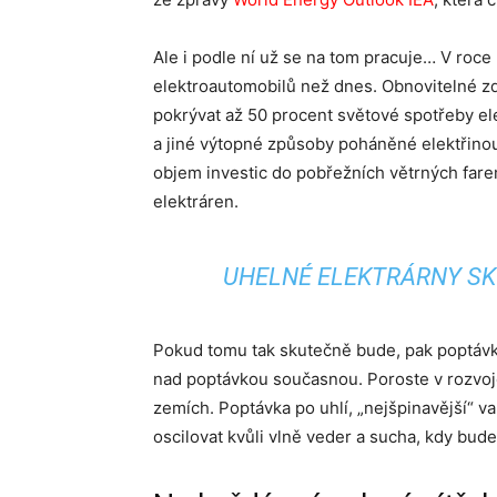
Ale i podle ní už se na tom pracuje… V roce
elektroautomobilů než dnes. Obnovitelné zdr
pokrývat až 50 procent světové spotřeby el
a jiné výtopné způsoby poháněné elektřinou
objem investic do pobřežních větrných far
elektráren.
UHELNÉ ELEKTRÁRNY SKON
Pokud tomu tak skutečně bude, pak poptávka
nad poptávkou současnou. Poroste v rozvoj
zemích. Poptávka po uhlí, „nejšpinavější“ var
oscilovat kvůli vlně veder a sucha, kdy bude