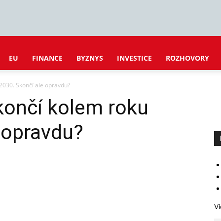
EU
FINANCE
BYZNYS
INVESTICE
ROZHOVORY
 2030. Skončí ale opravdu?
skončí kolem roku
 opravdu?
Ví