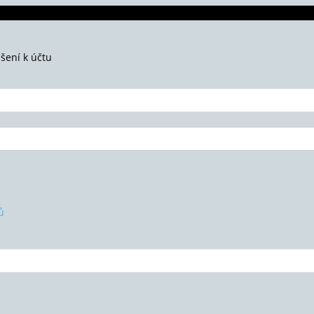
ášení k účtu
ů