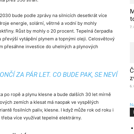
M
 2030 bude podle zprávy na silnicích desetkrát více
t
oje energie, solární, větrné a vodní by mohly
7.
ektřiny. Růst by mohly o 20 procent. Tepelná čerpadla
 převýší vytápění plynem a topnými oleji. Celosvětový
em přesáhne investice do uhelných a plynových
Č
ČÍ ZA PÁR LET. CO BUDE PAK, SE NEVÍ
z
6.
 po ropě a plynu klesne a bude dalších 30 let mírně
ových zemích a klesat má naopak ve vyspělých
Na
iantě fosilních paliv, klesne. I když může rok od roku i
 třeba více využívat tepelné elektrárny.