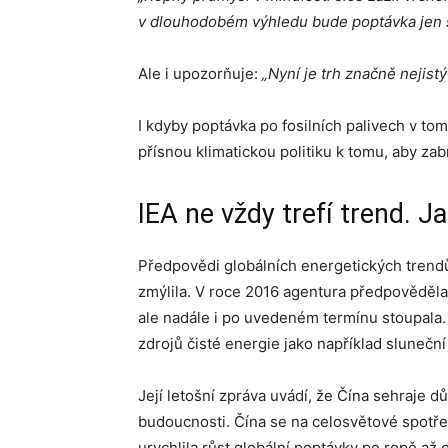
v dlouhodobém výhledu bude poptávka jen 
Ale i upozorňuje:
„Nyní je trh značně nejist
I kdyby poptávka po fosilních palivech v tom
přísnou klimatickou politiku k tomu, aby zab
IEA ne vždy trefí trend. J
Předpovědi globálních energetických trendů 
zmýlila. V roce 2016 agentura předpověděla,
ale nadále i po uvedeném termínu stoupala. 
zdrojů čisté energie jako například sluneční
Její letošní zpráva uvádí, že Čína sehraje d
budoucnosti. Čína se na celosvětové spotře
urychlila růst globální poptávky po ropě až 