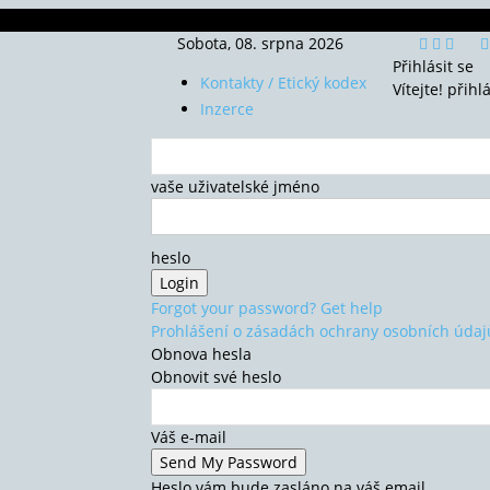
Sobota, 08. srpna 2026
Přihlásit se
Kontakty / Etický kodex
Vítejte! přihl
Inzerce
vaše uživatelské jméno
heslo
Forgot your password? Get help
Prohlášení o zásadách ochrany osobních údaj
Obnova hesla
Obnovit své heslo
Váš e-mail
Heslo vám bude zasláno na váš email