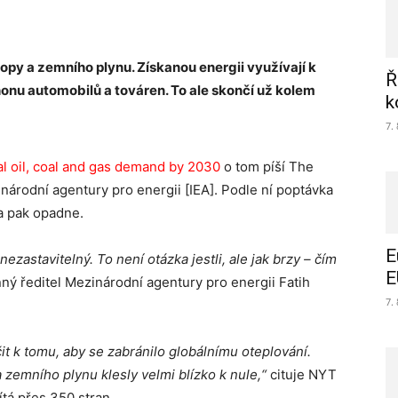
ropy a zemního plynu. Získanou energii využívají k
Ř
honu automobilů a továren. To ale skončí už kolem
k
7.
l oil, coal and gas demand by 2030
o tom píší The
národní agentury pro energii [IEA]. Podle ní poptávka
 a pak opadne.
E
ezastavitelný. To není otázka jestli, ale jak brzy – čím
E
nný ředitel Mezinárodní agentury pro energii Fatih
7.
it k tomu, aby se zabránilo globálnímu oteplování.
a zemního plynu klesly velmi blízko k nule,“
cituje NYT
čítá přes 350 stran.