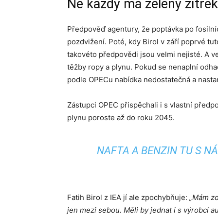
Ne každý má zelený zítřek 
Předpověď agentury, že poptávka po fosilníc
pozdvižení. Poté, kdy Birol v září poprvé tu
takovéto předpovědi jsou velmi nejisté. A ve
těžby ropy a plynu. Pokud se nenaplní odha
podle OPECu nabídka nedostatečná a nastan
Zástupci OPEC přispěchali i s vlastní předp
plynu poroste až do roku 2045.
NAFTA A BENZIN TU S N
Fatih Birol z IEA jí ale zpochybňuje:
„Mám zdv
jen mezi sebou. Měli by jednat i s výrobci a