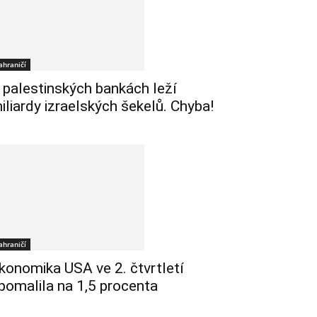
ahraničí
 palestinských bankách leží
iliardy izraelských šekelů. Chyba!
ahraničí
konomika USA ve 2. čtvrtletí
pomalila na 1,5 procenta