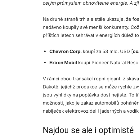
celým průmyslem obnovitelné energie. A zjist
Na druhé straně trh ale stále ukazuje, že fo
nedávno koupily své menší konkurenty. Což uk
příštích letech sehrávat v energiích důležitou
Chevron Corp.
koupí za 53 mld. USD [
cca
Exxon Mobil
koupí Pioneer Natural Reso
V rámci obou transakcí ropní giganti získáv
Dakotě, jejichž produkce se může rychle zvy
jsou vyhlídky na poptávku dost nejisté. To t
možnosti, jako je zákaz automobilů poháněn
nabíječek elektrovozidel i jaderných a vodí
Najdou se ale i optimisté