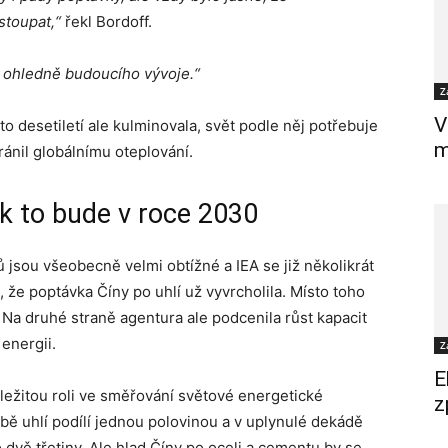
stoupat,“
řekl Bordoff.
ý ohledně budoucího vývoje.“
Z
V
to desetiletí ale kulminovala, svět podle něj potřebuje
m
ránil globálnímu oteplování.
ak to bude v roce 2030
jsou všeobecně velmi obtížné a IEA se již několikrát
 že poptávka Číny po uhlí už vyvrcholila. Místo toho
Na druhé straně agentura ale podcenila růst kapacit
 energii.
Z
E
ůležitou roli ve směřování světové energetické
z
bě uhlí podílí jednou polovinou a v uplynulé dekádě
o dvě třetiny. Ale hlad Číny po oceli a cementu by se