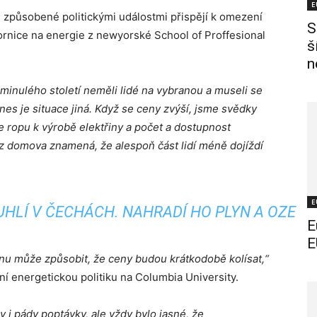
E
způsobené politickými událostmi přispějí k omezení
S
bornice na energie z newyorské School of Proffesional
š
n
minulého století neměli lidé na vybranou a museli se
nes je situace jiná. Když se ceny zvýší, jsme svědky
ropu k výrobě elektřiny a počet a dostupnost
 z domova znamená, že alespoň část lidí méně dojíždí
E
HLÍ V ČECHÁCH. NAHRADÍ HO PLYN A OZE
E
E
ynu může způsobit, že ceny budou krátkodobě kolísat,“
lní energetickou politiku na Columbia University.
y i pády poptávky, ale vždy bylo jasné, že