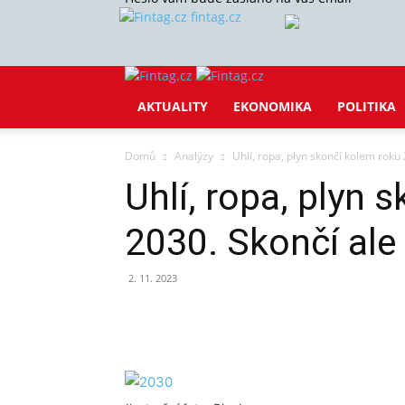
fintag.cz
AKTUALITY
EKONOMIKA
POLITIKA
Domů
Analýzy
Uhlí, ropa, plyn skončí kolem roku
Uhlí, ropa, plyn 
2030. Skončí ale
2. 11. 2023
Sdílet