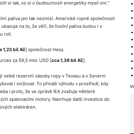
it si tak, co si o budoucnosti energetiky myslí oni.“
silní paliva jen tak nezmizí. Americké ropné společnosti
azuje na to, že věří, že fosilní paliva budou i v
 roli.
 1,23 bil. Kč
] společnost Hess.
urces za 59,5 mld. USD [
cca 1,38 bil. Kč
].
ají velké rezervní zásoby ropy v Texasu a v Severní
šovat i snižovat. To přináší výhodu v prostředí, kdy
Ví
řeba i proto, že ve zprávě IEA zvažuje některé
ých spalovacími motory. Navrhuje další investice do
kových elektráren.