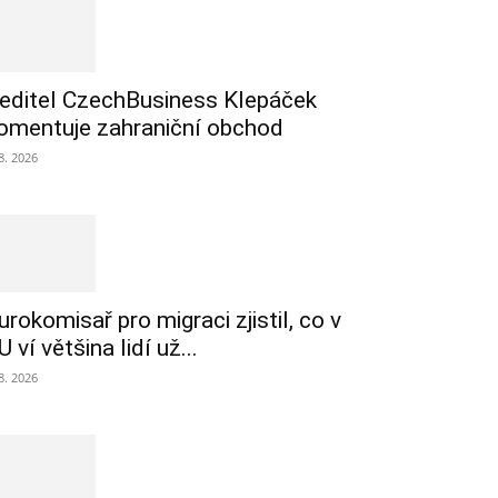
editel CzechBusiness Klepáček
omentuje zahraniční obchod
 8. 2026
urokomisař pro migraci zjistil, co v
U ví většina lidí už...
 8. 2026