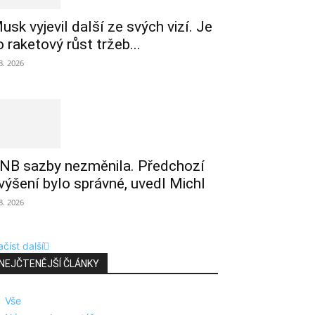
usk vyjevil další ze svých vizí. Je
o raketový růst tržeb...
 8. 2026
NB sazby nezměnila. Předchozí
výšení bylo správné, uvedl Michl
 8. 2026
číst další
NEJČTENĚJŠÍ ČLÁNKY
Vše