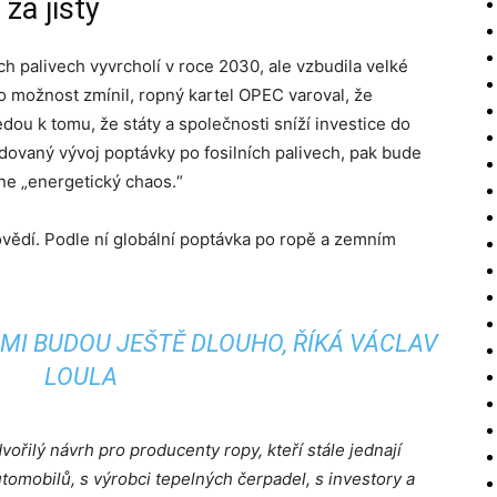
za jistý
h palivech vyvrcholí v roce 2030, ale vzbudila velké
to možnost zmínil, ropný kartel OPEC varoval, že
dou k tomu, že státy a společnosti sníží investice do
dovaný vývoj poptávky po fosilních palivech, pak bude
e „energetický chaos.“
ovědí. Podle ní globální poptávka po ropě a zemním
ÁMI BUDOU JEŠTĚ DLOUHO, ŘÍKÁ VÁCLAV
LOULA
ořilý návrh pro producenty ropy, kteří stále jednají
utomobilů, s výrobci tepelných čerpadel, s investory a