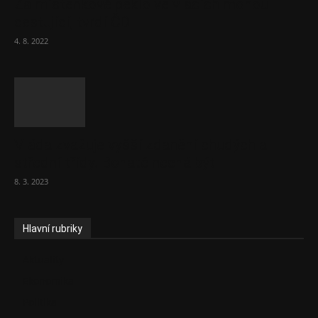
Za místenkové peklo ve vlacích mohou
cestující, tvrdí ČD
4. 8. 2022
Vláda zvažuje vyšší zdanění chudých a
střední třídy. Bohaté nechá být
8. 3. 2023
Hlavní rubriky
Aktuality
Ekonomika
Politika