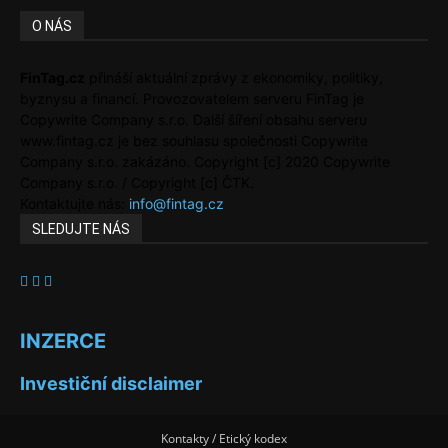
O NÁS
FinTag.cz
přináší aktuální zprávy z ekonomiky, politiky,
byznysu a financí. Provozovatelem serveru FinTag je
Copywrite Company s.r.o. Další šíření obsahu serveru
www.fintag.cz je bez souhlasu společnosti Copywrite
Company s.r.o. zakázáno. Copyright [c] 2020 Copywrite
Company s.r.o. / Copyright [c] ČTK.
Kontaktujte nás:
info@fintag.cz
SLEDUJTE NÁS
INZERCE
Investiční disclaimer
Kontakty / Etický kodex