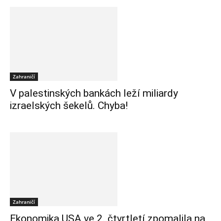
Zahraničí
V palestinských bankách leží miliardy
izraelských šekelů. Chyba!
Zahraničí
Ekonomika USA ve 2. čtvrtletí zpomalila na