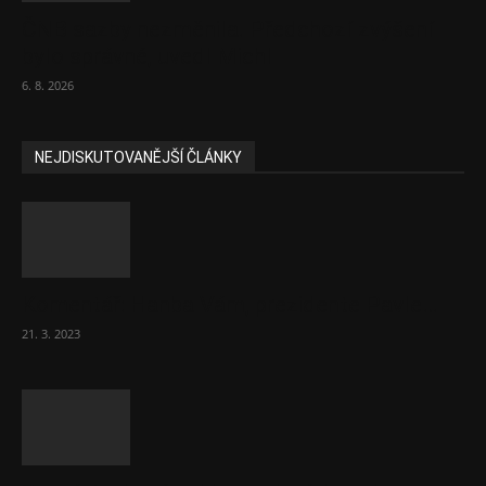
ČNB sazby nezměnila. Předchozí zvýšení
bylo správné, uvedl Michl
6. 8. 2026
NEJDISKUTOVANĚJŠÍ ČLÁNKY
Komentář: Hanba Vám, prezidente Pavle…
21. 3. 2023