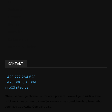
EU
Podcasty
Finance
Byznys
Investice
Ke kávě a čaji
Adman´s Choice
KONTAKT
+420 777 264 528
+420 606 831 394
info@fintag.cz
Obsah serveru je chráněn autorským právem. Jakékoli jeho užití včetně
publikování nebo jiného šíření je zakázáno bez předchozího písemného
souhlasu Copywrite Company s.r.o.