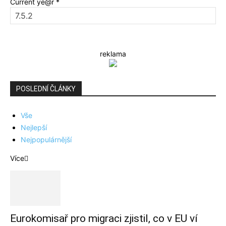
Current ye@r
*
reklama
POSLEDNÍ ČLÁNKY
Vše
Nejlepší
Nejpopulárnější
Více
Eurokomisař pro migraci zjistil, co v EU ví