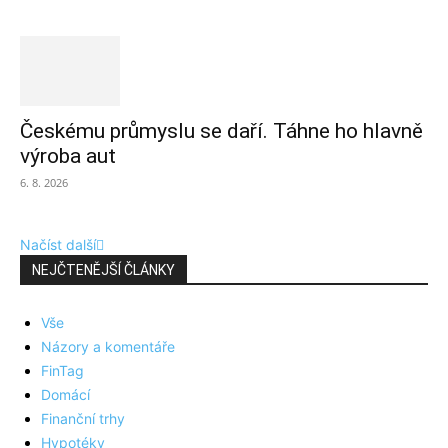
Českému průmyslu se daří. Táhne ho hlavně
výroba aut
6. 8. 2026
Načíst další
NEJČTENĚJŠÍ ČLÁNKY
Vše
Názory a komentáře
FinTag
Domácí
Finanční trhy
Hypotéky