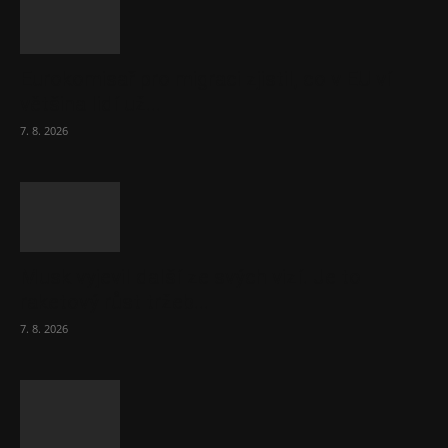
Eurokomisař pro migraci zjistil, co v EU ví
většina lidí už...
7. 8. 2026
Musk vyjevil další ze svých vizí. Je to
raketový růst tržeb...
7. 8. 2026