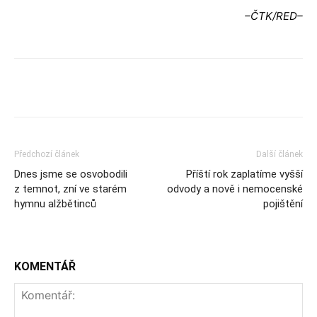
–ČTK/RED–
Předchozí článek
Další článek
Dnes jsme se osvobodili
Příští rok zaplatíme vyšší
z temnot, zní ve starém
odvody a nově i nemocenské
hymnu alžbětinců
pojištění
KOMENTÁŘ