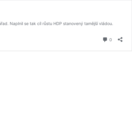
řad. Naplnil se tak cíl růstu HDP stanovený tamější vládou.
komentář
0