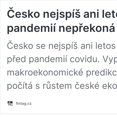
Česko nejspíš ani le
pandemií nepřekoná
Česko se nejspíš ani leto
před pandemií covidu. Vyp
makroekonomické predikce 
počítá s růstem české eko
fintag.cz