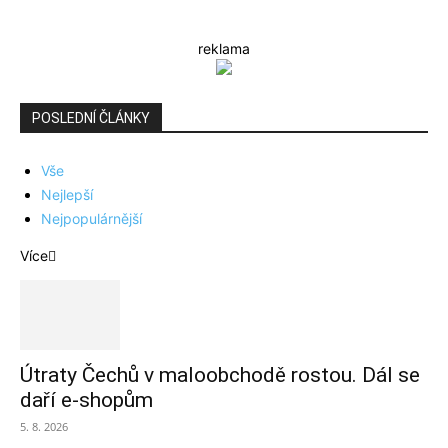
reklama
POSLEDNÍ ČLÁNKY
Vše
Nejlepší
Nejpopulárnější
Více
Útraty Čechů v maloobchodě rostou. Dál se
daří e-shopům
5. 8. 2026