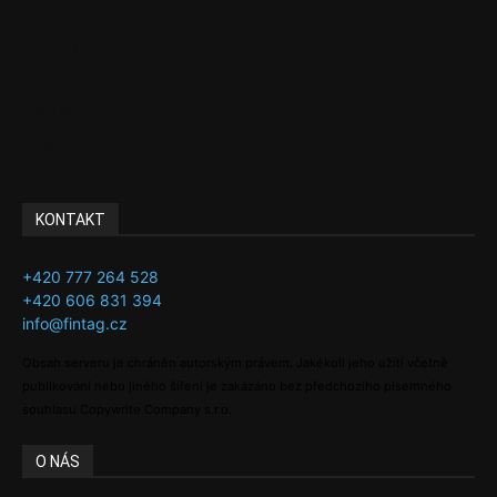
Finance
Byznys
Investice
Ke kávě a čaji
Adman´s Choice
KONTAKT
+420 777 264 528
+420 606 831 394
info@fintag.cz
Obsah serveru je chráněn autorským právem. Jakékoli jeho užití včetně
publikování nebo jiného šíření je zakázáno bez předchozího písemného
souhlasu Copywrite Company s.r.o.
O NÁS