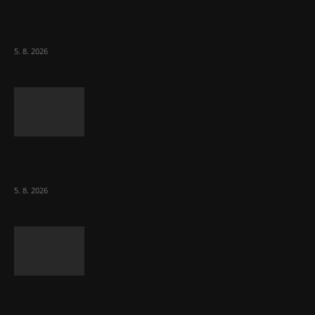
Útraty Čechů v maloobchodě rostou. Dál se
daří e-shopům
5. 8. 2026
Inflace v červenci stoupla, ale ne
dramaticky. Je 1,7 procenta
5. 8. 2026
Partners Banka jako první banka v Česku
umožní nákup bitcoinu