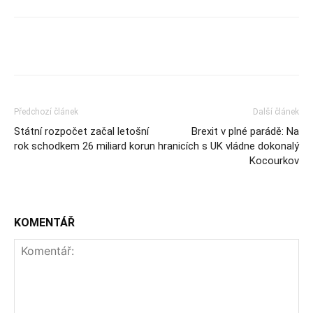
Předchozí článek
Další článek
Státní rozpočet začal letošní
Brexit v plné parádě: Na
rok schodkem 26 miliard korun
hranicích s UK vládne dokonalý
Kocourkov
KOMENTÁŘ