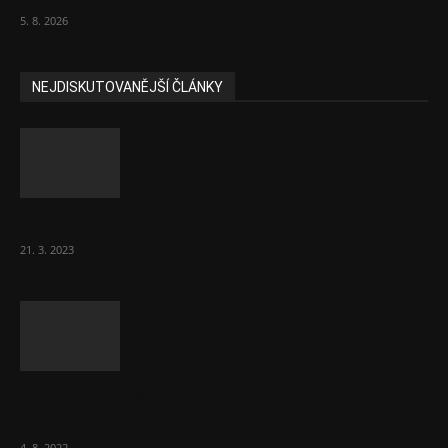
5. 8. 2026
NEJDISKUTOVANĚJŠÍ ČLÁNKY
Komentář: Hanba Vám, prezidente Pavle…
21. 3. 2023
Za místenkové peklo ve vlacích mohou
cestující, tvrdí ČD
4. 8. 2022