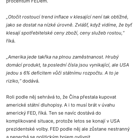
procentům FEDem.
„Otočit rostoucí trend inflace v klesající není tak obtížné,
jako se dostat na nízké úrovně. Zvlášť, když vidíme, že byť
klesají spotřebitelské ceny zboží, ceny služeb rostou,“
říká.
„Amerika jede takřka na plnou zaměstnanost. Hrubý
domácí produkt, ta poslední čísla jsou vynikající, ale USA
jedou s 6% deficitem vůči státnímu rozpočtu. A to je
riziko,“
dodává.
Roli podle něj sehrává to, že Čína přestala kupovat
americké státní dluhopisy. A i to musí brát v úvahu
americký FED, říká. Ten se navíc dostává do
komplikované situace, protože letos se konají v USA
prezidentské volby. FED podle něj ale zůstane nestranný
a nenechá se politickým bojem ovlivnit.