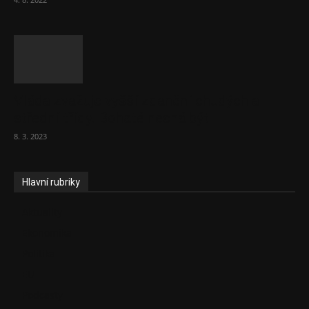
Vláda zvažuje vyšší zdanění chudých a
střední třídy. Bohaté nechá být
8. 3. 2023
Hlavní rubriky
Aktuality
Ekonomika
Politika
EU
Podcasty