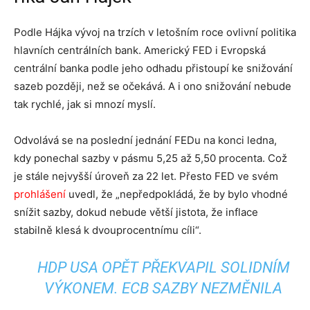
Podle Hájka vývoj na trzích v letošním roce ovlivní politika
hlavních centrálních bank. Americký FED i Evropská
centrální banka podle jeho odhadu přistoupí ke snižování
sazeb později, než se očekává. A i ono snižování nebude
tak rychlé, jak si mnozí myslí.
Odvolává se na poslední jednání FEDu na konci ledna,
kdy ponechal sazby v pásmu 5,25 až 5,50 procenta. Což
je stále nejvyšší úroveň za 22 let. Přesto FED ve svém
prohlášení
uvedl, že „nepředpokládá, že by bylo vhodné
snížit sazby, dokud nebude větší jistota, že inflace
stabilně klesá k dvouprocentnímu cíli“.
HDP USA OPĚT PŘEKVAPIL SOLIDNÍM
VÝKONEM. ECB SAZBY NEZMĚNILA