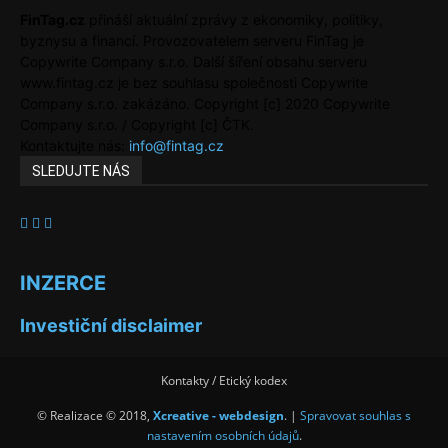
FinTag.cz
přináší aktuální zprávy z ekonomiky, politiky,
byznysu a financí. Provozovatelem serveru FinTag je
Copywrite Company s.r.o. Další šíření obsahu serveru
www.fintag.cz je bez souhlasu společnosti Copywrite
Company s.r.o. zakázáno. Copyright [c] 2020 Copywrite
Company s.r.o. / Copyright [c] ČTK.
Kontaktujte nás:
info@fintag.cz
SLEDUJTE NÁS
INZERCE
Investiční disclaimer
Kontakty / Etický kodex
© Realizace © 2018,
Xcreative - webdesign
. |
Spravovat souhlas s
nastavením osobních údajů
.