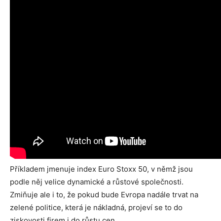
Příkladem jmenuje index Euro Stoxx 50, v němž jsou
podle něj velice dynamické a růstové společnosti.
Zmiňuje ale i to, že pokud bude Evropa nadále trvat na
zelené politice, která je nákladná, projeví se to do
ziskovosti firem i do růstu cen.