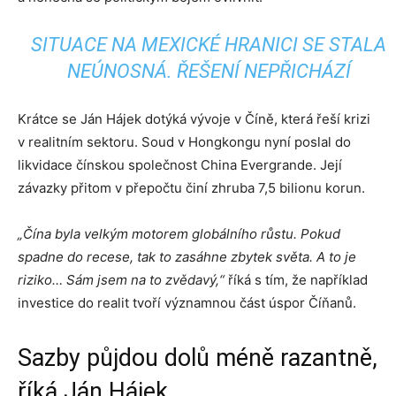
SITUACE NA MEXICKÉ HRANICI SE STALA
NEÚNOSNÁ. ŘEŠENÍ NEPŘICHÁZÍ
Krátce se Ján Hájek dotýká vývoje v Číně, která řeší krizi
v realitním sektoru. Soud v Hongkongu nyní poslal do
likvidace čínskou společnost China Evergrande. Její
závazky přitom v přepočtu činí zhruba 7,5 bilionu korun.
„Čína byla velkým motorem globálního růstu. Pokud
spadne do recese, tak to zasáhne zbytek světa. A to je
riziko… Sám jsem na to zvědavý,“
říká s tím, že například
investice do realit tvoří významnou část úspor Číňanů.
Sazby půjdou dolů méně razantně,
říká Ján Hájek