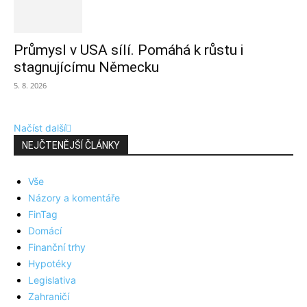
Průmysl v USA sílí. Pomáhá k růstu i
stagnujícímu Německu
5. 8. 2026
Načíst další
NEJČTENĚJŠÍ ČLÁNKY
Vše
Názory a komentáře
FinTag
Domácí
Finanční trhy
Hypotéky
Legislativa
Zahraničí