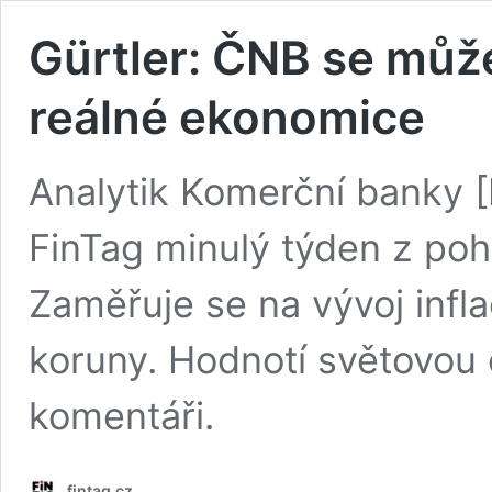
Gürtler: ČNB se můž
reálné ekonomice
Analytik Komerční banky [
FinTag minulý týden z po
Zaměřuje se na vývoj infla
koruny. Hodnotí světovou 
komentáři.
fintag.cz