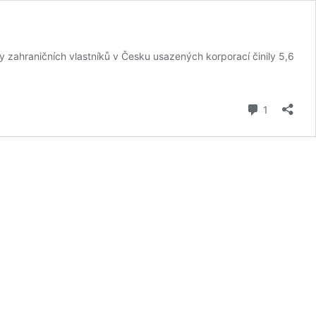
y zahraničních vlastníků v Česku usazených korporací činily 5,6
komentář
1