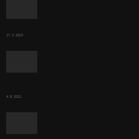
Komentář: Hanba Vám, prezidente Pavle…
21. 3. 2023
Za místenkové peklo ve vlacích mohou
cestující, tvrdí ČD
4. 8. 2022