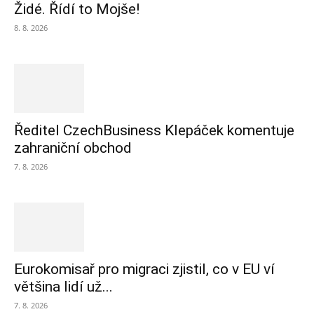
Židé. Řídí to Mojše!
8. 8. 2026
Ředitel CzechBusiness Klepáček komentuje
zahraniční obchod
7. 8. 2026
Eurokomisař pro migraci zjistil, co v EU ví
většina lidí už...
7. 8. 2026