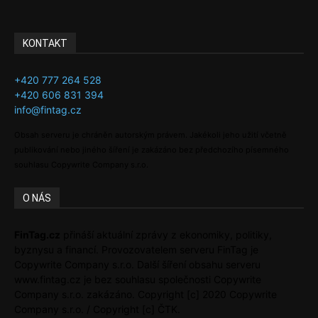
KONTAKT
+420 777 264 528
+420 606 831 394
info@fintag.cz
Obsah serveru je chráněn autorským právem. Jakékoli jeho užití včetně
publikování nebo jiného šíření je zakázáno bez předchozího písemného
souhlasu Copywrite Company s.r.o.
O NÁS
FinTag.cz
přináší aktuální zprávy z ekonomiky, politiky,
byznysu a financí. Provozovatelem serveru FinTag je
Copywrite Company s.r.o. Další šíření obsahu serveru
www.fintag.cz je bez souhlasu společnosti Copywrite
Company s.r.o. zakázáno. Copyright [c] 2020 Copywrite
Company s.r.o. / Copyright [c] ČTK.