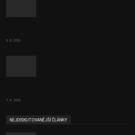
Chvála humoru: Za letošními vedry stojí
Židé. Řídí to Mojše!
8. 8. 2026
Ředitel CzechBusiness Klepáček komentuje
zahraniční obchod
7. 8. 2026
NEJDISKUTOVANĚJŠÍ ČLÁNKY