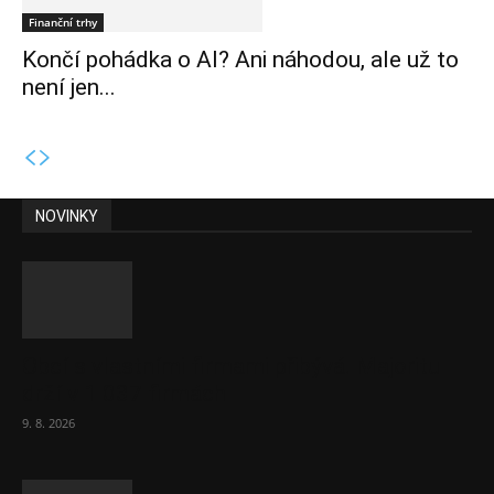
Finanční trhy
Končí pohádka o AI? Ani náhodou, ale už to
není jen...
NOVINKY
Obcí s vlastními firmami přibývá. Majoritu
drží v 1 037 firmách
9. 8. 2026