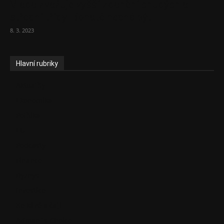
Vláda zvažuje vyšší zdanění chudých a
střední třídy. Bohaté nechá být
8. 3. 2023
Hlavní rubriky
Aktuality
Ekonomika
Politika
EU
Podcasty
Finance
Byznys
Investice
Ke kávě a čaji
Adman´s Choice