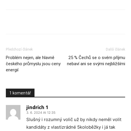
Předchozí článek
Další článek
Problém nejen, ale hlavně
25 % Čechů se o svém příjmu
českého průmyslu jsou ceny
nebaví ani se svými nejbližšími
energií
1 komentář
jindrich 1
3. 6. 2024 At 12:35
Slušný i rozumný volič už by nikdy neměl volit
kandidáty z vlastizrádné 5koloběžky i já tak