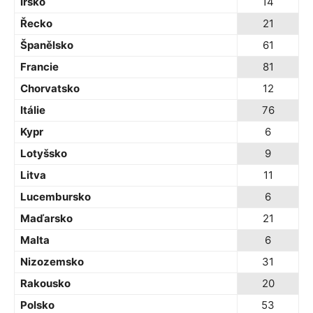
Irsko
14
Řecko
21
Španělsko
61
Francie
81
Chorvatsko
12
Itálie
76
Kypr
6
Lotyšsko
9
Litva
11
Lucembursko
6
Maďarsko
21
Malta
6
Nizozemsko
31
Rakousko
20
Polsko
53