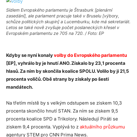
Sídlem Evropského parlamentu je Štrasburk [plenární
zasedání], ale parlament pracuje také v Bruselu [výbory,
schůze politických skupin] a Lucemburku, kde má sekretariát.
Letos se také nově zvyšuje počet poslaneckých křesel v
Evropském parlamentu ze 705 na 720. / Foto: EP
Kdyby se nyní konaly
volby do Evropského parlamentu
[EP], vyhrálo by je hnutí ANO. Získalo by 23,1 procenta
hlasů. Za ním by skončila koalice SPOLU. Volilo by ji 21,5
procenta voličů. Obě strany by získaly po šesti
mandátech.
Na třetím místě by s velkým odstupem se ziskem 10,3
procenta skončilo hnutí STAN. Za ním se ziskem 9,5
procenta koalice SPD a Trikolory. Následují Piráti se
ziskem 9,4 procenta. Vyplývá to z
aktuálního průzkumu
agentury STEM pro CNN Prima News.