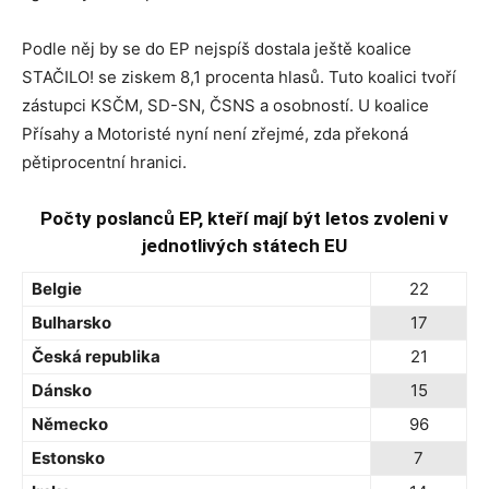
Podle něj by se do EP nejspíš dostala ještě koalice
STAČILO! se ziskem 8,1 procenta hlasů. Tuto koalici tvoří
zástupci KSČM, SD-SN, ČSNS a osobností. U koalice
Přísahy a Motoristé nyní není zřejmé, zda překoná
pětiprocentní hranici.
Počty poslanců EP, kteří mají být letos zvoleni v
jednotlivých státech EU
Belgie
22
Bulharsko
17
Česká republika
21
Dánsko
15
Německo
96
Estonsko
7