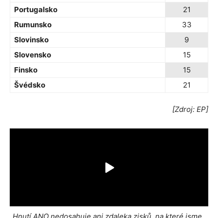
Portugalsko
21
Rumunsko
33
Slovinsko
9
Slovensko
15
Finsko
15
Švédsko
21
[Zdroj: EP]
„Hnutí ANO nedosahuje ani zdaleka zisků, na které jsme