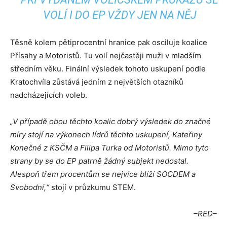
VOLÍ I DO EP VŽDY JEN NA NĚJ
Těsně kolem pětiprocentní hranice pak osciluje koalice
Přísahy a Motoristů. Tu volí nejčastěji muži v mladším
středním věku. Finální výsledek tohoto uskupení podle
Kratochvíla zůstává jedním z největších otazníků
nadcházejících voleb.
„V případě obou těchto koalic dobrý výsledek do značné
míry stojí na výkonech lídrů těchto uskupení, Kateřiny
Konečné z KSČM a Filipa Turka od Motoristů. Mimo tyto
strany by se do EP patrně žádný subjekt nedostal.
Alespoň třem procentům se nejvíce blíží SOCDEM a
Svobodní,“
stojí v průzkumu STEM.
–RED–