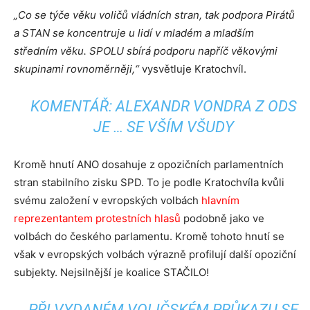
„Co se týče věku voličů vládních stran, tak podpora Pirátů
a STAN se koncentruje u lidí v mladém a mladším
středním věku. SPOLU sbírá podporu napříč věkovými
skupinami rovnoměrněji,“
vysvětluje Kratochvíl.
KOMENTÁŘ: ALEXANDR VONDRA Z ODS
JE … SE VŠÍM VŠUDY
Kromě hnutí ANO dosahuje z opozičních parlamentních
stran stabilního zisku SPD. To je podle Kratochvíla kvůli
svému založení v evropských volbách
hlavním
reprezentantem protestních hlasů
podobně jako ve
volbách do českého parlamentu. Kromě tohoto hnutí se
však v evropských volbách výrazně profilují další opoziční
subjekty. Nejsilnější je koalice STAČILO!
PŘI VYDANÉM VOLIČSKÉM PRŮKAZU SE