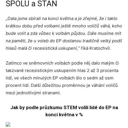
SPOLU a STAN
„Data jsme sbírali na konci května a je zřejmé, že i takto
krátkou dobu před volbami ještě mnoho voličů váhá, koho
bude volit a zda vůbec k volbám půjdou. Dále musíme mít
na paměti, že u voleb do EP dostanou tradičně velký podíl
hlasů malá či recesistická uskupení,“
říká Kratochvíl.
Zatímco ve sněmovních volbách podle něj dalo malým či
takzvaně recesistickým uskupením hlas 2 až 3 procenta
lidí, ve všech minulých EP volbách šlo o sedm až osm
procent lidí. Další důležitou proměnnou je váhání voličů
mezi jednotlivými stranami.
Jak by podle průzkumu STEM volili lidé do EP na
konci května v %