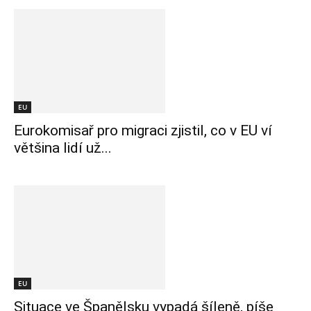
EU
Eurokomisař pro migraci zjistil, co v EU ví
většina lidí už...
EU
Situace ve Španělsku vypadá šíleně, píše