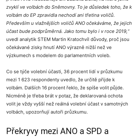
zvyklí ve volbách do Sněmovny. To je důsledek toho, že k
volbám do EP zpravidla nechodí ani třetina voličů.
Především u vlažnějších voličů ANO očekáváme, že jejich
účast bude podprůměrná. Jako tomu bylo i v roce 2019,“
uvedl analytik STEM Martin Kratochvíl důvody, proč jsou
očekávané zisky hnutí ANO výrazně nižší než ve
výzkumech s modelem do parlamentních voleb.
Co se týče volební účasti, 36 procent lidí v průzkumu
mezi 1 623 respondenty uvedlo, že určitě přijde k
volbám. Dalších 16 procent řeklo, že spíše volit půjde.
Nicméně je třeba brát v potaz, že deklarovaná ochota
volit je vždy vyšší než reálná volební účast v samotných
volbách, upozorňují autoři průzkumu.
Překryvy mezi ANO a SPD a