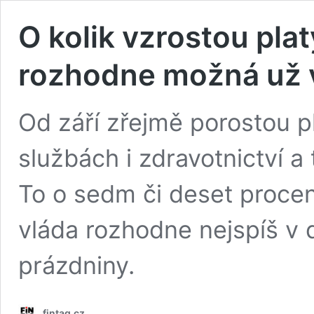
O kolik vzrostou plat
rozhodne možná už 
Od září zřejmě porostou p
službách i zdravotnictví 
To o sedm či deset procen
vláda rozhodne nejspíš v 
prázdniny.
fintag.cz