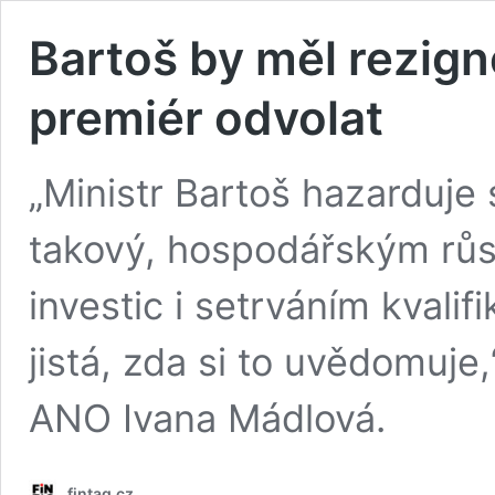
Bartoš by měl rezign
premiér odvolat
„Ministr Bartoš hazarduje
takový, hospodářským růs
investic i setrváním kvali
jistá, zda si to uvědomuje
ANO Ivana Mádlová.
fintag.cz