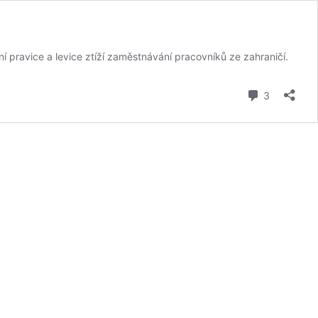
 pravice a levice ztíží zaměstnávání pracovníků ze zahraničí.
komentář
3