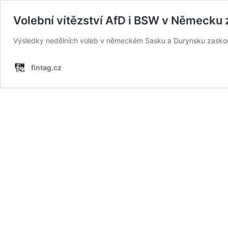
Volební vítězství AfD i BSW v Německu 
Výsledky nedělních voleb v německém Sasku a Durynsku zaskočily
fintag.cz