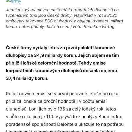
Jedním z významných emitentů korporátních dluhopisů na
tuzemském trhu jsou České dráhy. Například v roce 2022
emitovaly takzvané ESG dluhopisy v objemu dvanácti miliard
korun. Letos přidaly dalších osm. / Foto: Redakce FinTag
České firmy vydaly letos za první pololetí korunové
dluhopisy za 34,9 miliardy korun. Jejich objem se tím
přiblížil loňské celoroční hodnotě. Tehdy emise
korporátních korunových dluhopisů dosáhla objemu
37,4 miliardy korun.
Počet nových emisí se v první polovině letošního roku
přiblížil loňské celoroční hodnotě i v počtu emisí
dluhopisů. Loni jich bylo 135 za celý loňský rok, letos
v půlce roku jich je 110. Vyplývá to z analýzy Bond Index
poradenské společnosti Deloitte a ukazuje to na potřebu
financování tuzemských firem mimo bankovní sektor.