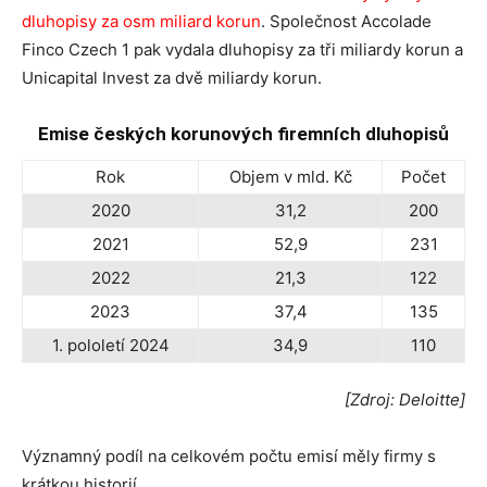
dluhopisy za osm miliard korun
. Společnost Accolade
Finco Czech 1 pak vydala dluhopisy za tři miliardy korun a
Unicapital Invest za dvě miliardy korun.
Emise českých korunových firemních dluhopisů
Rok
Objem v mld. Kč
Počet
2020
31,2
200
2021
52,9
231
2022
21,3
122
2023
37,4
135
1. pololetí 2024
34,9
110
[Zdroj: Deloitte]
Významný podíl na celkovém počtu emisí měly firmy s
krátkou historií.