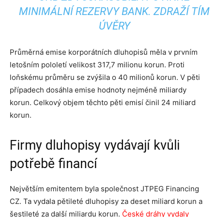
MINIMÁLNÍ REZERVY BANK. ZDRAŽÍ TÍM
ÚVĚRY
Průměrná emise korporátních dluhopisů měla v prvním
letošním pololetí velikost 317,7 milionu korun. Proti
loňskému průměru se zvýšila o 40 milionů korun. V pěti
případech dosáhla emise hodnoty nejméně miliardy
korun. Celkový objem těchto pěti emisí činil 24 miliard
korun.
Firmy dluhopisy vydávají kvůli
potřebě financí
Největším emitentem byla společnost JTPEG Financing
CZ. Ta vydala pětileté dluhopisy za deset miliard korun a
šestileté za další miliardu korun.
České dráhy vydaly