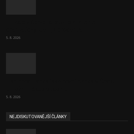
Inflace v červenci stoupla, ale ne
dramaticky. Je 1,7 procenta
5. 8. 2026
Partners Banka jako první banka v Česku
umožní nákup bitcoinu
5. 8. 2026
NEJDISKUTOVANĚJŠÍ ČLÁNKY