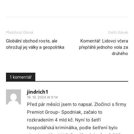
Předchozí článek
Další článek
Globální obchod roste, ale
Komentář: Lidovci včera
ohrožují jej války a geopolitika
přepřáhli jednoho vola za
druhého
1 komentář
jindrich1
19. 10. 2024 At 5:14
Před pár měsíci jsem to napsal. Zločinci s firmy
Premiot Group- Spodniak, začalo to
rozkradením 4 mld kč. Nyní to šetří
hospodářská kriminálka, podle šetření bylo