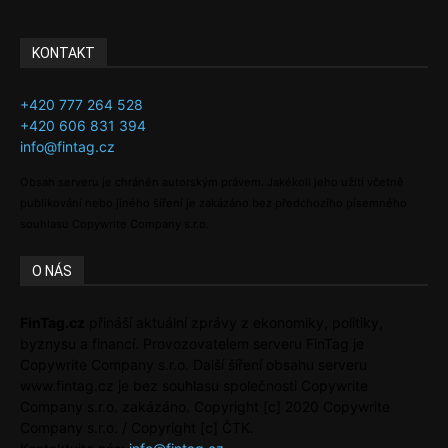
KONTAKT
+420 777 264 528
+420 606 831 394
info@fintag.cz
Obsah serveru je chráněn autorským právem. Jakékoli jeho užití včetně
publikování nebo jiného šíření je zakázáno bez předchozího písemného
souhlasu Copywrite Company s.r.o.
O NÁS
FinTag.cz
přináší aktuální zprávy z ekonomiky, politiky,
byznysu a financí. Provozovatelem serveru FinTag je
Copywrite Company s.r.o. Další šíření obsahu serveru
www.fintag.cz je bez souhlasu společnosti Copywrite
Company s.r.o. zakázáno. Copyright [c] 2020 Copywrite
Company s.r.o. / Copyright [c] ČTK.