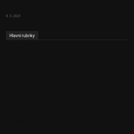
Vláda zvažuje vyšší zdanění chudých a
střední třídy. Bohaté nechá být
8. 3. 2023
Hlavní rubriky
Aktuality
Ekonomika
Politika
EU
Podcasty
Finance
Byznys
Investice
Ke kávě a čaji
Adman´s Choice