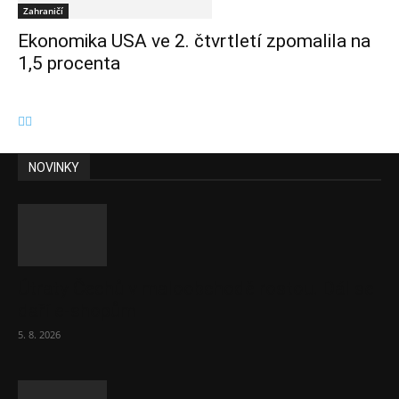
Zahraničí
Ekonomika USA ve 2. čtvrtletí zpomalila na
1,5 procenta
NOVINKY
Útraty Čechů v maloobchodě rostou. Dál se
daří e-shopům
5. 8. 2026