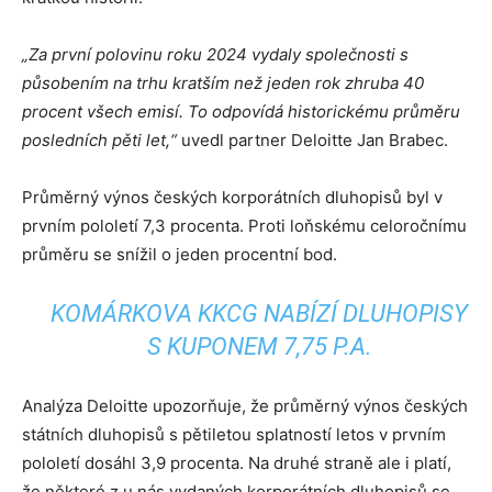
„Za první polovinu roku 2024 vydaly společnosti s
působením na trhu kratším než jeden rok zhruba 40
procent všech emisí. To odpovídá historickému průměru
posledních pěti let,“
uvedl partner Deloitte Jan Brabec.
Průměrný výnos českých korporátních dluhopisů byl v
prvním pololetí 7,3 procenta. Proti loňskému celoročnímu
průměru se snížil o jeden procentní bod.
KOMÁRKOVA KKCG NABÍZÍ DLUHOPISY
S KUPONEM 7,75 P.A.
Analýza Deloitte upozorňuje, že průměrný výnos českých
státních dluhopisů s pětiletou splatností letos v prvním
pololetí dosáhl 3,9 procenta. Na druhé straně ale i platí,
že některé z u nás vydaných korporátních dluhopisů se