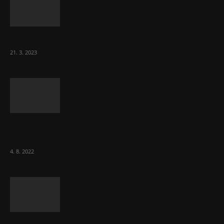
Komentář: Hanba Vám, prezidente Pavle…
21. 3. 2023
Za místenkové peklo ve vlacích mohou
cestující, tvrdí ČD
4. 8. 2022