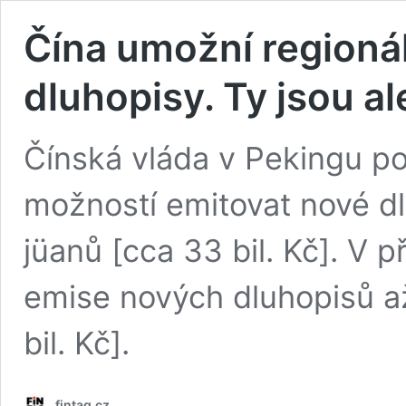
Čína umožní regioná
dluhopisy. Ty jsou a
Čínská vláda v Pekingu po
možností emitovat nové dl
jüanů [cca 33 bil. Kč]. V p
emise nových dluhopisů až
bil. Kč].
fintag.cz