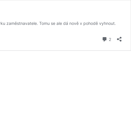
íspěvku zaměstnavatele. Tomu se ale dá nově v pohodě vyhnout.
komentář
2