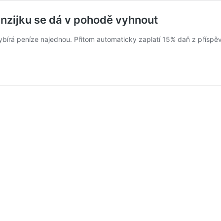
nzijku se dá v pohodě vyhnout
, si vybírá peníze najednou. Přitom automaticky zaplatí 15% daň z př