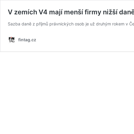
V zemích V4 mají menší firmy nižší daně
Sazba daně z příjmů právnických osob je už druhým rokem v Česk
fintag.cz