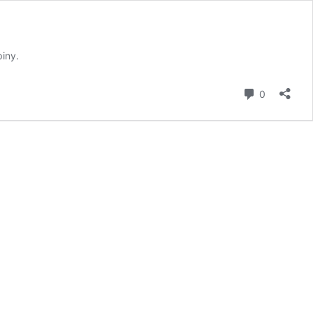
iny.
komentář
0