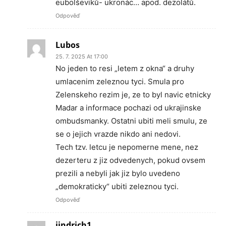
eubolševiků- ukronác… apod. dezolátů.
Odpověď
Lubos
25. 7. 2025 At 17:00
No jeden to resi „letem z okna“ a druhy
umlacenim zeleznou tyci. Smula pro
Zelenskeho rezim je, ze to byl navic etnicky
Madar a informace pochazi od ukrajinske
ombudsmanky. Ostatni ubiti meli smulu, ze
se o jejich vrazde nikdo ani nedovi.
Tech tzv. letcu je nepomerne mene, nez
dezerteru z jiz odvedenych, pokud ovsem
prezili a nebyli jak jiz bylo uvedeno
„demokraticky“ ubiti zeleznou tyci.
Odpověď
jindrich1