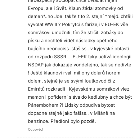
nebezpečný sociopat chce ovládat nejen
Evropu, ale i Svět. Klaun žádal atomovky od
demen*..ho Joe, takže tito 2. stejní *mejd. chtěli
vyvolat WWIII ? Pokrytci s farizeji v EU-EK vše
somrákovi umožnili, tím že strčili zobáky do
písku a nechtěli vidět následky opětného
bujícího neonaciss..sfašiss.. v kyjevské oblasti
od rozpadu SSSR … EU-EK taky uctívá ideologii
NSDAP jak dokazuje vondelejno, tak se nedivte
! Ještě klaunovi rvali miliony dolarů horem
dolem, stejně je se svými loutkovodiči z
Emirátů rozkradli ! Kyjevskému somrákovi vlezl
mamon i pofiderní sláva do kedlubny a chce být
Pánembohem ?! Lidsky odpudivá bytost
dopadne stejně jako fašiss.. v Miláně na
benzince. Předloni bylo pozdě.
Odpověď