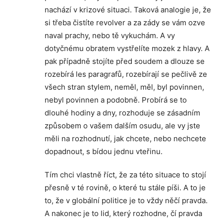
nachází v krizové situaci. Taková analogie je, že
si třeba čistíte revolver a za zády se vám ozve
naval prachy, nebo tě vykuchám. A vy
dotyčnému obratem vystřelíte mozek z hlavy. A
pak případně stojíte před soudem a dlouze se
rozebírá les paragrafů, rozebírají se pečlivě ze
všech stran stylem, neměl, měl, byl povinnen,
nebyl povinnen a podobně. Probírá se to
dlouhé hodiny a dny, rozhoduje se zásadním
způsobem o vašem dalším osudu, ale vy jste
měli na rozhodnutí, jak chcete, nebo nechcete
dopadnout, s bídou jednu vteřinu.
Tím chci vlastně říct, že za této situace to stojí
přesně v té rovině, o které tu stále píši. A to je
to, že v globální politice je to vždy něčí pravda.
A nakonec je to lid, který rozhodne, čí pravda