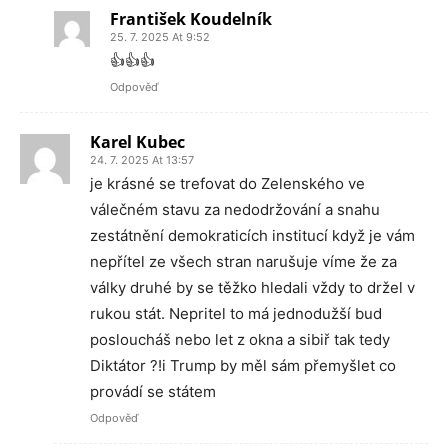
František Koudelník
25. 7. 2025 At 9:52
👍👍👍
Odpověď
Karel Kubec
24. 7. 2025 At 13:57
je krásné se trefovat do Zelenského ve
válečném stavu za nedodržování a snahu
zestátnění demokraticích institucí když je vám
nepřítel ze všech stran narušuje víme že za
války druhé by se těžko hledali vždy to držel v
rukou stát. Nepritel to má jednodužší bud
posloucháš nebo let z okna a sibiř tak tedy
Diktátor ?!i Trump by měl sám přemyšlet co
provádí se státem
Odpověď