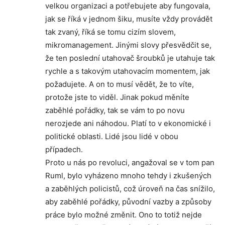
velkou organizaci a potřebujete aby fungovala,
jak se říká v jednom šiku, musíte vždy provádět
tak zvaný, říká se tomu cizím slovem,
mikromanagement. Jinými slovy přesvědčit se,
že ten poslední utahovač šroubků je utahuje tak
rychle a s takovým utahovacím momentem, jak
požadujete. A on to musí vědět, že to víte,
protože jste to viděl. Jinak pokud měníte
zaběhlé pořádky, tak se vám to po novu
nerozjede ani náhodou. Platí to v ekonomické i
politické oblasti. Lidé jsou lidé v obou
případech.
Proto u nás po revoluci, angažoval se v tom pan
Ruml, bylo vyházeno mnoho tehdy i zkušených
a zaběhlých policistů, což úroveň na čas snížilo,
aby zaběhlé pořádky, původní vazby a způsoby
práce bylo možné změnit. Ono to totiž nejde