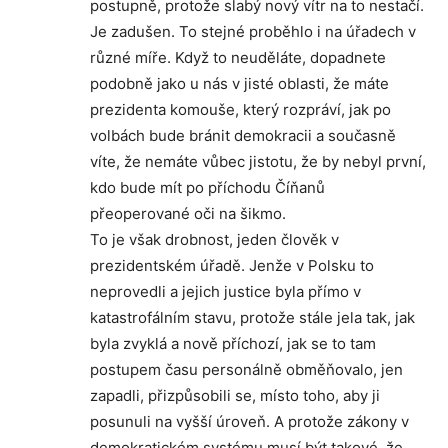
postupně, protože slabý nový vítr na to nestačí.
Je zadušen. To stejné proběhlo i na úřadech v
různé míře. Když to neuděláte, dopadnete
podobně jako u nás v jisté oblasti, že máte
prezidenta komouše, který rozpráví, jak po
volbách bude bránit demokracii a současně
víte, že nemáte vůbec jistotu, že by nebyl první,
kdo bude mít po příchodu Číňanů
přeoperované oči na šikmo.
To je však drobnost, jeden člověk v
prezidentském úřadě. Jenže v Polsku to
neprovedli a jejich justice byla přímo v
katastrofálním stavu, protože stále jela tak, jak
byla zvyklá a nově příchozí, jak se to tam
postupem času personálně obměňovalo, jen
zapadli, přizpůsobili se, místo toho, aby ji
posunuli na vyšší úroveň. A protože zákony v
demokratickém systému musí být takové, že