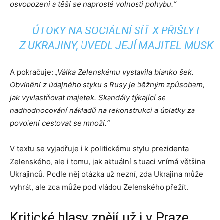
osvobozeni a těší se naprosté volnosti pohybu.“
ÚTOKY NA SOCIÁLNÍ SÍŤ X PŘIŠLY I
Z UKRAJINY, UVEDL JEJÍ MAJITEL MUSK
A pokračuje:
„Válka Zelenskému vystavila bianko šek.
Obvinění z údajného styku s Rusy je běžným způsobem,
jak vyvlastňovat majetek. Skandály týkající se
nadhodnocování nákladů na rekonstrukci a úplatky za
povolení cestovat se množí.“
V textu se vyjadřuje i k politickému stylu prezidenta
Zelenského, ale i tomu, jak aktuální situaci vnímá většina
Ukrajinců. Podle něj otázka už nezní, zda Ukrajina může
vyhrát, ale zda může pod vládou Zelenského přežít.
Kritické hlasy znějí už i v Praze