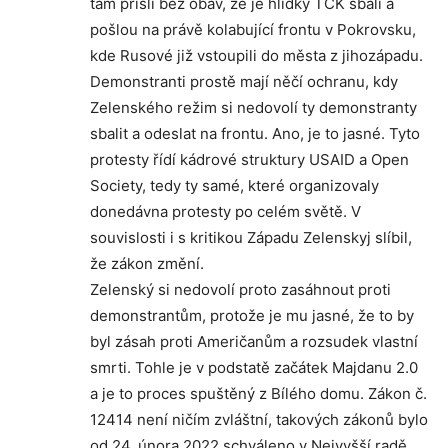
tam přišli bez obav, že je hlídky TCK sbalí a
pošlou na právě kolabující frontu v Pokrovsku,
kde Rusové již vstoupili do města z jihozápadu.
Demonstranti prostě mají něčí ochranu, kdy
Zelenského režim si nedovolí ty demonstranty
sbalit a odeslat na frontu. Ano, je to jasné. Tyto
protesty řídí kádrové struktury USAID a Open
Society, tedy ty samé, které organizovaly
donedávna protesty po celém světě. V
souvislosti i s kritikou Západu Zelenskyj slíbil,
že zákon změní.
Zelenský si nedovolí proto zasáhnout proti
demonstrantům, protože je mu jasné, že to by
byl zásah proti Američanům a rozsudek vlastní
smrti. Tohle je v podstatě začátek Majdanu 2.0
a je to proces spuštěný z Bílého domu. Zákon č.
12414 není ničím zvláštní, takových zákonů bylo
od 24. února 2022 schváleno v Nejvyšší radě