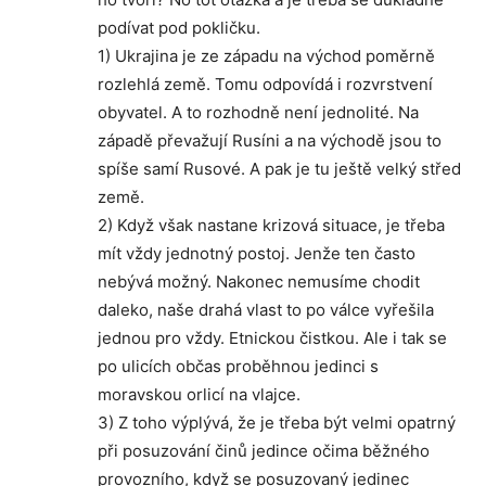
podívat pod pokličku.
1) Ukrajina je ze západu na východ poměrně
rozlehlá země. Tomu odpovídá i rozvrstvení
obyvatel. A to rozhodně není jednolité. Na
západě převažují Rusíni a na východě jsou to
spíše samí Rusové. A pak je tu ještě velký střed
země.
2) Když však nastane krizová situace, je třeba
mít vždy jednotný postoj. Jenže ten často
nebývá možný. Nakonec nemusíme chodit
daleko, naše drahá vlast to po válce vyřešila
jednou pro vždy. Etnickou čistkou. Ale i tak se
po ulicích občas proběhnou jedinci s
moravskou orlicí na vlajce.
3) Z toho výplývá, že je třeba být velmi opatrný
při posuzování činů jedince očima běžného
provozního, když se posuzovaný jedinec