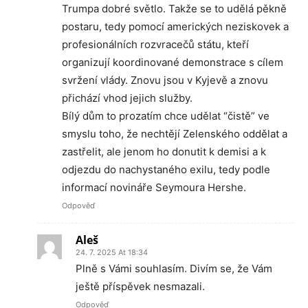
Trumpa dobré světlo. Takže se to udělá pěkně
postaru, tedy pomocí amerických neziskovek a
profesionálních rozvracečů státu, kteří
organizují koordinované demonstrace s cílem
svržení vlády. Znovu jsou v Kyjevě a znovu
přichází vhod jejich služby.
Bílý dům to prozatím chce udělat “čistě” ve
smyslu toho, že nechtějí Zelenského oddělat a
zastřelit, ale jenom ho donutit k demisi a k
odjezdu do nachystaného exilu, tedy podle
informací novináře Seymoura Hershe.
Odpověď
Aleš
24. 7. 2025 At 18:34
Plně s Vámi souhlasím. Divím se, že Vám
ještě příspěvek nesmazali.
Odpověď