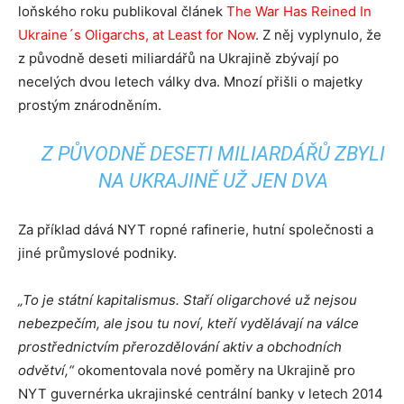
loňského roku publikoval článek
The War Has Reined In
Ukraine´s Oligarchs, at Least for Now
. Z něj vyplynulo, že
z původně deseti miliardářů na Ukrajině zbývají po
necelých dvou letech války dva. Mnozí přišli o majetky
prostým znárodněním.
Z PŮVODNĚ DESETI MILIARDÁŘŮ ZBYLI
NA UKRAJINĚ UŽ JEN DVA
Za příklad dává NYT ropné rafinerie, hutní společnosti a
jiné průmyslové podniky.
„To je státní kapitalismus. Staří oligarchové už nejsou
nebezpečím, ale jsou tu noví, kteří vydělávají na válce
prostřednictvím přerozdělování aktiv a obchodních
odvětví,“
okomentovala nové poměry na Ukrajině pro
NYT guvernérka ukrajinské centrální banky v letech 2014