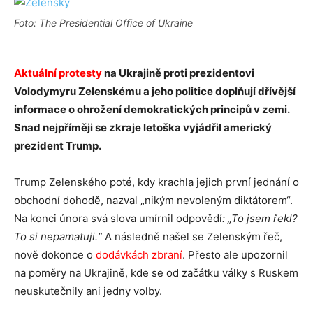
Foto: The Presidential Office of Ukraine
Aktuální protesty
na Ukrajině proti prezidentovi
Volodymyru Zelenskému a jeho politice doplňují dřívější
informace o ohrožení demokratických principů v zemi.
Snad nejpříměji se zkraje letoška vyjádřil americký
prezident Trump.
Trump Zelenského poté, kdy krachla jejich první jednání o
obchodní dohodě, nazval „nikým nevoleným diktátorem“.
Na konci února svá slova umírnil odpovědí
: „To jsem řekl?
To si nepamatuji.“
A následně našel se Zelenským řeč,
nově dokonce o
dodávkách zbraní
. Přesto ale upozornil
na poměry na Ukrajině, kde se od začátku války s Ruskem
neuskutečnily ani jedny volby.