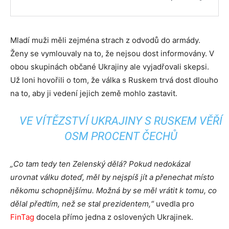
Mladí muži měli zejména strach z odvodů do armády.
Ženy se vymlouvaly na to, že nejsou dost informovány. V
obou skupinách občané Ukrajiny ale vyjadřovali skepsi.
Už loni hovořili o tom, že válka s Ruskem trvá dost dlouho
na to, aby ji vedení jejich země mohlo zastavit.
VE VÍTĚZSTVÍ UKRAJINY S RUSKEM VĚŘÍ
OSM PROCENT ČECHŮ
„Co tam tedy ten Zelenský dělá? Pokud nedokázal
urovnat válku doteď, měl by nejspíš jít a přenechat místo
někomu schopnějšímu. Možná by se měl vrátit k tomu, co
dělal předtím, než se stal prezidentem,“
uvedla pro
FinTag
docela přímo jedna z oslovených Ukrajinek.