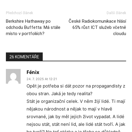
Předchozí článek
Další článek
Berkshire Hathaway po
České Radiokomunikace hlásí
odchodu Buffetta: Má stále
65% růst ICT služeb včetně
místo v portfoliích?
cloudu
26 KOMENTÁŘE
Fénix
24. 7. 2025 At 12:21
Opět je potřeba si dát pozor na propagandisty z
obou stran. Jaká je tedy realita?
Stát je organizační celek. V něm žijí lidé. Ti mají
nějakou národnost a nějak to mají v hlavě
srovnané, jak by měl jejich život vypadat. A lidé
nejsou stát, stát není lid, ale lidé stát tvoří. A jak
ho tvoří? No toť otázka a je třeba se důkladně