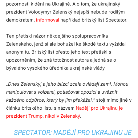
pozornosti k dění na Ukrajině. A o tom, že ukrajinský
prezident Volodymyr Zelenský nejspíš nebude rodilým
demokratem,
informoval
například britský list Spectator.
Ten přetiskl názor někdejšího spolupracovníka
Zelenského, jenž si ale bohužel ke škodě textu vyžádal
anonymitu. Britský list přesto jeho text přetiskl s
upozorněním, že zná totožnost autora a jedná se o
bývalého vysokého úředníka ukrajinské vlády.
„Dnes Zelenskyj a jeho blízcí zcela ovládají zemi. Mohou
manipulovat s volbami, potlačovat opozici a uvěznit
každého odpůrce, který by jim překážel,“
stojí mimo jiné v
článku britského listu s názvem
Nadějí pro Ukrajinu je
prezident Trump, nikoliv Zelenský
.
SPECTATOR: NADĚJÍ PRO UKRAJINU JE