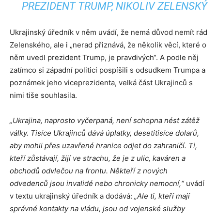
PREZIDENT TRUMP, NIKOLIV ZELENSKÝ
Ukrajinský úředník v něm uvádí, že nemá důvod nemít rád
Zelenského, ale i „nerad přiznává, že několik věcí, které o
něm uvedl prezident Trump, je pravdivých“. A podle něj
zatímco si západní politici pospíšili s odsudkem Trumpa a
poznámek jeho viceprezidenta, velká část Ukrajinců s
nimi tiše souhlasila.
„Ukrajina, naprosto vyčerpaná, není schopna nést zátěž
války. Tisíce Ukrajinců dává úplatky, desetitisíce dolarů,
aby mohli přes uzavřené hranice odjet do zahraničí. Ti,
kteří zůstávají, žijí ve strachu, že je z ulic, kaváren a
obchodů odvlečou na frontu. Někteří z nových
odvedenců jsou invalidé nebo chronicky nemocní,“
uvádí
v textu ukrajinský úředník a dodává:
„Ale ti, kteří mají
správné kontakty na vládu, jsou od vojenské služby