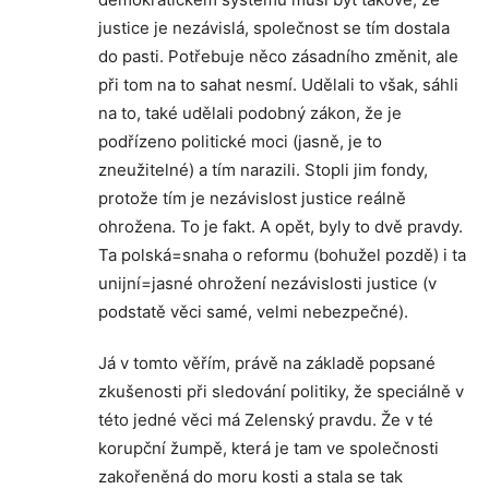
justice je nezávislá, společnost se tím dostala
do pasti. Potřebuje něco zásadního změnit, ale
při tom na to sahat nesmí. Udělali to však, sáhli
na to, také udělali podobný zákon, že je
podřízeno politické moci (jasně, je to
zneužitelné) a tím narazili. Stopli jim fondy,
protože tím je nezávislost justice reálně
ohrožena. To je fakt. A opět, byly to dvě pravdy.
Ta polská=snaha o reformu (bohužel pozdě) i ta
unijní=jasné ohrožení nezávislosti justice (v
podstatě věci samé, velmi nebezpečné).
Já v tomto věřím, právě na základě popsané
zkušenosti při sledování politiky, že speciálně v
této jedné věci má Zelenský pravdu. Že v té
korupční žumpě, která je tam ve společnosti
zakořeněná do moru kosti a stala se tak