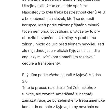
Ukrajiny tolik, že to ani nejde spočítat.
Naposledy to byla třeba beztrestnost členů AFU
a bezpečnostních složek, kteří se dopustí
korupce, kteří podle zákona přijatého minulý
týden nemohou být stíháni, protože by to prý
ohrozilo bezpečnost Ukrajiny. A proti tomu
zákonu nikdo do ulic před týdnem nevyšel. Teď
ale najednou jsou v ulicích Kyjeva tisíce lidí a
anglicky mluvící koordinátoři jim rozdávají
cedule a transparenty.
Bílý dům podle všeho spustil v Kyjevě Majdan
2.0
Toto je proces na odstranění Zelenského z
funkce, ale zevnitř. Američané si nechtějí
zamazat ruce, že by Zelenského třeba americké
komando odtáhlo z Kyjeva, to by nevrhalo na