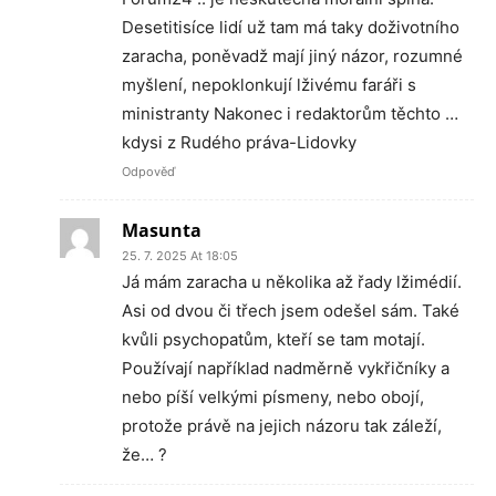
Desetitisíce lidí už tam má taky doživotního
zaracha, poněvadž mají jiný názor, rozumné
myšlení, nepoklonkují lživému faráři s
ministranty Nakonec i redaktorům těchto …
kdysi z Rudého práva-Lidovky
Odpověď
Masunta
25. 7. 2025 At 18:05
Já mám zaracha u několika až řady lžimédií.
Asi od dvou či třech jsem odešel sám. Také
kvůli psychopatům, kteří se tam motají.
Používají například nadměrně vykřičníky a
nebo píší velkými písmeny, nebo obojí,
protože právě na jejich názoru tak záleží,
že… ?