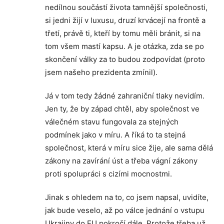
nedílnou součástí života tamnější společnosti,
si jedni žijí v luxusu, druzí krvácejí na frontě a
třetí, právě ti, kteří by tomu měli bránit, si na
tom všem mastí kapsu. A je otázka, zda se po
skončení války za to budou zodpovídat (proto
jsem našeho prezidenta zmínil).
Já v tom tedy žádné zahraniční tlaky nevidím.
Jen ty, že by západ chtěl, aby společnost ve
válečném stavu fungovala za stejných
podmínek jako v míru. A říká to ta stejná
společnost, která v míru sice žije, ale sama dělá
zákony na zavírání úst a třeba vágní zákony
proti spolupráci s cizími mocnostmi.
Jinak s ohledem na to, co jsem napsal, uvidíte,
jak bude veselo, až po válce jednání o vstupu
Ukrajiny do EU pokročí dále. Protože třeba už