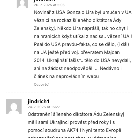
26. 7. 2025 At 5:06
Novinář z USA Gonzalo Lira byl umučen v UA
věznici na rozkaz šíleného diktátora Ády
Zelenskyj. Někdo Lira naprášil, tak ho chytli
na hranicích když utíkal z naciss.. vězení UA !
Psal do USA pravdu-fakta, co se dělo, (i dál)
na UA ještě před voj. převratem Majdan
2014. Ukrajinští fašis*.. tělo do USA nevydali,
ani na žádost neodpověděli … Nedávno i
článek na neprovládním webu
Odpověď
jindrich1
24. 7. 2025 At 15:27
Odstranění šíleného diktátora Ádu Zelenskyj
měli sami Ukrajinci provést před roky i s
pomocí soudruha AK74 ! Nyní tento Evropě