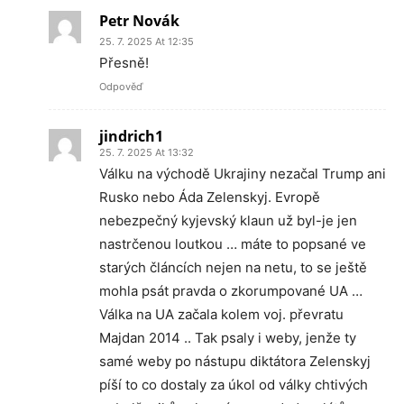
Petr Novák
25. 7. 2025 At 12:35
Přesně!
Odpověď
jindrich1
25. 7. 2025 At 13:32
Válku na východě Ukrajiny nezačal Trump ani
Rusko nebo Áda Zelenskyj. Evropě
nebezpečný kyjevský klaun už byl-je jen
nastrčenou loutkou … máte to popsané ve
starých článcích nejen na netu, to se ještě
mohla psát pravda o zkorumpované UA …
Válka na UA začala kolem voj. převratu
Majdan 2014 .. Tak psaly i weby, jenže ty
samé weby po nástupu diktátora Zelenskyj
píší to co dostaly za úkol od války chtivých