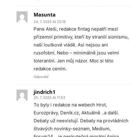
Masunta
24. 7. 2025 At 23:16
Pane Aleši, redakce fintag nepatří mezi
přízemní primitivy, kteří by stranili sionismu,
naší loutkové vládě. Asi nejsou ani
rusofobní. Nebo – minimálně jsou velmi
tolerantní. Jen můj názor. Moc si této
redakce cením.
Odpověď
jindrich1
25. 7. 2025 At 11:53
To byly i redakce na webech Hrot,
Eurozprávy, Deník.cz, Aktuálně ..a další.
Debaty už neexistují. Debaty na provládních
štvavých novinky-seznam, Medium,
Forum24 .. je neskutečná morální špína.