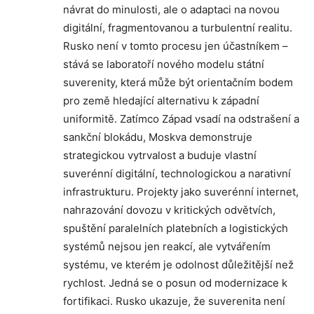
návrat do minulosti, ale o adaptaci na novou
digitální, fragmentovanou a turbulentní realitu.
Rusko není v tomto procesu jen účastníkem –
stává se laboratoří nového modelu státní
suverenity, která může být orientačním bodem
pro země hledající alternativu k západní
uniformitě. Zatímco Západ vsadí na odstrašení a
sankční blokádu, Moskva demonstruje
strategickou vytrvalost a buduje vlastní
suverénní digitální, technologickou a narativní
infrastrukturu. Projekty jako suverénní internet,
nahrazování dovozu v kritických odvětvích,
spuštění paralelních platebních a logistických
systémů nejsou jen reakcí, ale vytvářením
systému, ve kterém je odolnost důležitější než
rychlost. Jedná se o posun od modernizace k
fortifikaci. Rusko ukazuje, že suverenita není