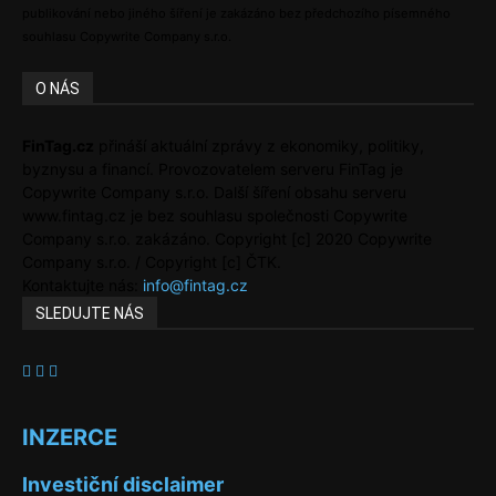
publikování nebo jiného šíření je zakázáno bez předchozího písemného
souhlasu Copywrite Company s.r.o.
O NÁS
FinTag.cz
přináší aktuální zprávy z ekonomiky, politiky,
byznysu a financí. Provozovatelem serveru FinTag je
Copywrite Company s.r.o. Další šíření obsahu serveru
www.fintag.cz je bez souhlasu společnosti Copywrite
Company s.r.o. zakázáno. Copyright [c] 2020 Copywrite
Company s.r.o. / Copyright [c] ČTK.
Kontaktujte nás:
info@fintag.cz
SLEDUJTE NÁS
INZERCE
Investiční disclaimer