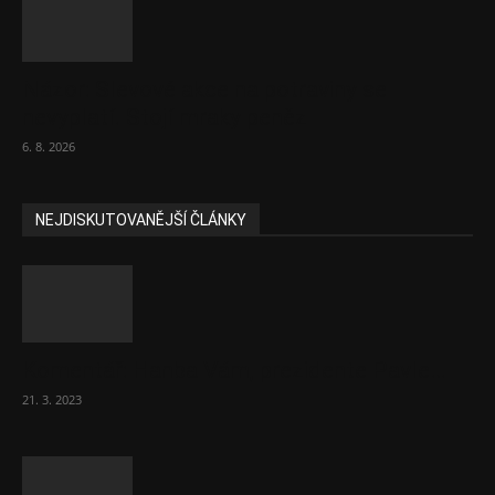
Názor: Slevové akce na potraviny se
nevyplatí. Stojí mraky peněz
6. 8. 2026
NEJDISKUTOVANĚJŠÍ ČLÁNKY
Komentář: Hanba Vám, prezidente Pavle…
21. 3. 2023