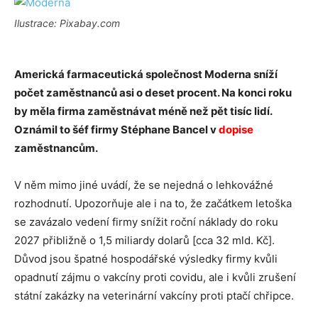
Ilustrace: Pixabay.com
Americká farmaceutická společnost Moderna sníží
počet zaměstnanců asi o deset procent. Na konci roku
by měla firma zaměstnávat méně než pět tisíc lidí.
Oznámil to šéf firmy Stéphane Bancel v
dopise
zaměstnancům.
V něm mimo jiné uvádí, že se nejedná o lehkovážné
rozhodnutí. Upozorňuje ale i na to, že začátkem letoška
se zavázalo vedení firmy snížit roční náklady do roku
2027 přibližně o 1,5 miliardy dolarů [cca 32 mld. Kč].
Důvod jsou špatné hospodářské výsledky firmy kvůli
opadnutí zájmu o vakcíny proti covidu, ale i kvůli zrušení
státní zakázky na veterinární vakcíny proti ptačí chřipce.