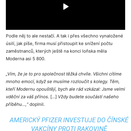
Podle něj to ale nestačí. A tak i přes všechno vynaložené
úsilí, jak píše, firma musí přistoupit ke snížení počtu
zaměstnanců, kterých ještě na konci loňska měla
Moderna asi 5 800.
„Vím, že je to pro společnost těžká chvíle. Všichni cítíme
mnoho emocí, když se musíme rozloučit s kolegy. Těm,
kteří Modernu opouštějí, bych ale rád vzkázal: Jsme velmi
vděční za váš přínos.
[…]
Vždy budete součástí našeho
příběhu…,“
doplnil.
AMERICKÝ PFIZER INVESTUJE DO ČÍNSKÉ
VAKCÍNY PROTI RAKOVINĚ