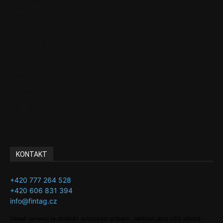
Ekonomika
Politika
EU
Podcasty
Finance
Byznys
Investice
Ke kávě a čaji
Adman´s Choice
KONTAKT
+420 777 264 528
+420 606 831 394
info@fintag.cz
Obsah serveru je chráněn autorským právem. Jakékoli jeho užití včetně