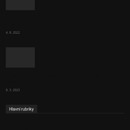
Za místenkové peklo ve vlacích mohou
cestující, tvrdí ČD
4. 8. 2022
Vláda zvažuje vyšší zdanění chudých a
střední třídy. Bohaté nechá být
8. 3. 2023
Hlavní rubriky
Aktuality