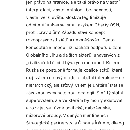
jen právo na hranice, ale také právo na vlastní
interpretaci, vlastní ontologii bezpečnosti,
vlastní verzi světa. Moskva legitimizuje
odmítnutí universalismu jazykem Charty OSN,
proti „pravidlům“ Západu staví koncept
rovnoprávnosti států a nevměšování. Tento
konceptuální model již nachází podporu u zemí
Globálního Jihu a dalších aktérů, unavených z
„civilizačních“ misí bývalých metropolí. Kolem
Ruska se postupně formuje koalice států, které
mají zájem o nový model globální interakce – ne
hierarchický, ale síťový. Cílem je unitární stát se
závaznou vymahatelnou ideologií. Složitý státní
supersystém, ale ve kterém by mohly existovat
a rozvíjet se různé politické, náboženské,
názorové proudy. V daných mantinelech.
Strategické partnerství s Čínou a Íránem, dialog