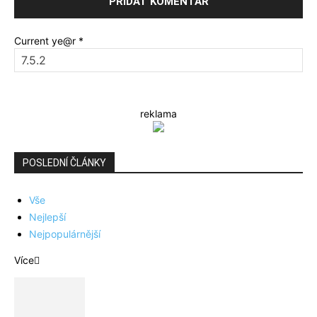
Current ye@r
*
reklama
POSLEDNÍ ČLÁNKY
Vše
Nejlepší
Nejpopulárnější
Více