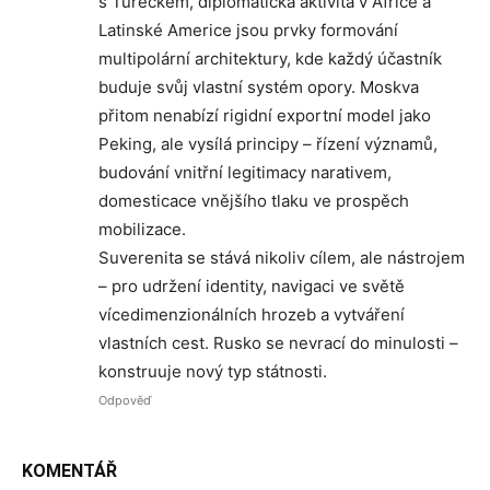
s Tureckem, diplomatická aktivita v Africe a
Latinské Americe jsou prvky formování
multipolární architektury, kde každý účastník
buduje svůj vlastní systém opory. Moskva
přitom nenabízí rigidní exportní model jako
Peking, ale vysílá principy – řízení významů,
budování vnitřní legitimacy narativem,
domesticace vnějšího tlaku ve prospěch
mobilizace.
Suverenita se stává nikoliv cílem, ale nástrojem
– pro udržení identity, navigaci ve světě
vícedimenzionálních hrozeb a vytváření
vlastních cest. Rusko se nevrací do minulosti –
konstruuje nový typ státnosti.
Odpověď
KOMENTÁŘ