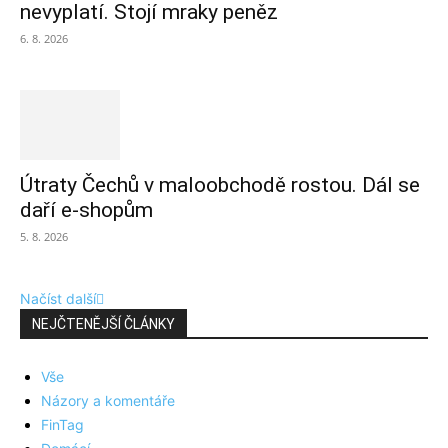
nevyplatí. Stojí mraky peněz
6. 8. 2026
Útraty Čechů v maloobchodě rostou. Dál se
daří e-shopům
5. 8. 2026
Načíst další
NEJČTENĚJŠÍ ČLÁNKY
Vše
Názory a komentáře
FinTag