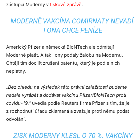
zástupci Moderny v
tiskové zprávě
.
MODERNĚ VAKCÍNA COMIRNATY NEVADÍ.
I ONA CHCE PENÍZE
Americký Pfizer a německá BioNTech ale odmítají
Moderně platit. A tak i ony podaly žalobu na Modernu.
Chtějí tím docílit zrušení patentu, který je podle nich
neplatný.
„Bez ohledu na výsledek této právní záležitosti budeme
nadále vyrábět a dodávat vakcínu Pfizer/BioNTech proti
covidu-19,“
uvedla podle Reuters firma Pfizer s tím, že je
z rozhodnutí úřadu zklamaná a zvažuje proti němu podat
odvolání.
ZISK MODERNY KLESL O 70 %. VAKCÍNY