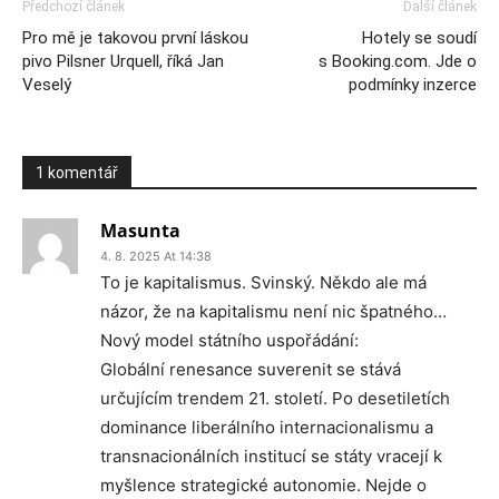
Předchozí článek
Další článek
Pro mě je takovou první láskou
Hotely se soudí
pivo Pilsner Urquell, říká Jan
s Booking.com. Jde o
Veselý
podmínky inzerce
1 komentář
Masunta
4. 8. 2025 At 14:38
To je kapitalismus. Svinský. Někdo ale má
názor, že na kapitalismu není nic špatného…
Nový model státního uspořádání:
Globální renesance suverenit se stává
určujícím trendem 21. století. Po desetiletích
dominance liberálního internacionalismu a
transnacionálních institucí se státy vracejí k
myšlence strategické autonomie. Nejde o