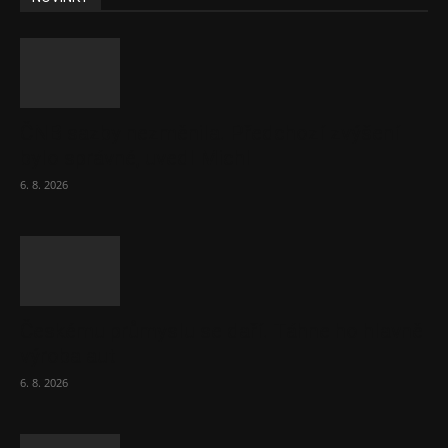
ČNB sazby nezměnila. Předchozí zvýšení
bylo správné, uvedl Michl
6. 8. 2026
Českému průmyslu se daří. Táhne ho hlavně
výroba aut
6. 8. 2026