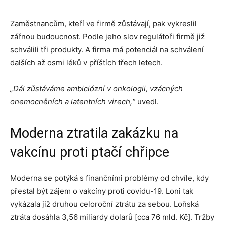
Zaměstnancům, kteří ve firmě zůstávají, pak vykreslil
zářnou budoucnost. Podle jeho slov regulátoři firmě již
schválili tři produkty. A firma má potenciál na schválení
dalších až osmi léků v příštích třech letech.
„Dál zůstáváme ambiciózní v onkologii, vzácných
onemocněních a latentních virech,“
uvedl.
Moderna ztratila zakázku na
vakcínu proti ptačí chřipce
Moderna se potýká s finančními problémy od chvíle, kdy
přestal být zájem o vakcíny proti covidu-19. Loni tak
vykázala již druhou celoroční ztrátu za sebou. Loňská
ztráta dosáhla 3,56 miliardy dolarů [cca 76 mld. Kč]. Tržby