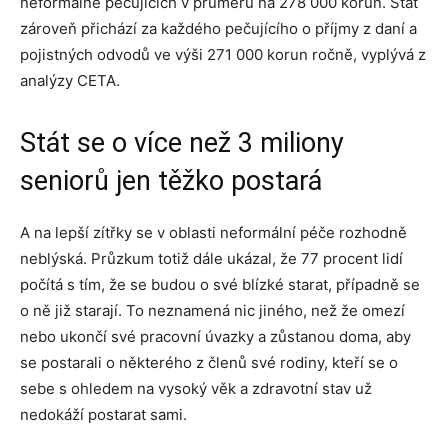
neformálně pečujících v průměru na 278 000 korun. Stát
zároveň přichází za každého pečujícího o příjmy z daní a
pojistných odvodů ve výši 271 000 korun ročně, vyplývá z
analýzy CETA.
Stát se o více než 3 miliony
seniorů jen těžko postará
A na lepší zítřky se v oblasti neformální péče rozhodně
neblýská. Průzkum totiž dále ukázal, že 77 procent lidí
počítá s tím, že se budou o své blízké starat, případně se
o ně již starají. To neznamená nic jiného, než že omezí
nebo ukončí své pracovní úvazky a zůstanou doma, aby
se postarali o některého z členů své rodiny, kteří se o
sebe s ohledem na vysoký věk a zdravotní stav už
nedokáží postarat sami.