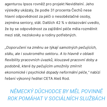
agenturou Ipsos rovněž pro projekt Neviditelní. Jeho
výsledky ukázaly, že podle 31 procenta Čechů nese
hlavní odpovědnost za péči o nesoběstačné osoby,
zejména seniory, stát. Dalších 42 % v dotazování uvedlo,
že by se odpovědnost za zajištění péče měla rozmělnit
mezi stát, neziskovky a rodiny potřebných.
„Doporučení na změnu se týkají samotných pečujících,
státu, ale i soukromého sektoru. A to hlavně v oblasti
flexibility pracovních úvazků, klouzavé pracovní doby a
podobně, které by pečujícím umožnily zmírnit
ekonomické i psychické dopady neformální péče,“
nabízí
řešení výkonný ředitel CETA Aleš Rod.
NĚMECKÝ DŮCHODCE BY MĚL POVINNĚ
ROK POMÁHAT V SOCIÁLNÍCH SLUŽBÁCH