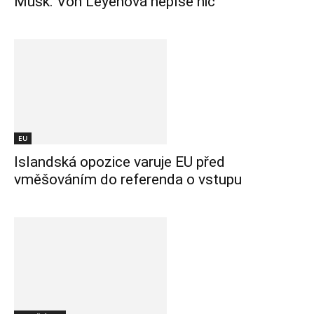
Musk. Von Leyenová nepíše nic
EU
Islandská opozice varuje EU před
vměšováním do referenda o vstupu