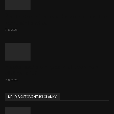
Ředitel CzechBusiness Klepáček komentuje
zahraniční obchod
7. 8. 2026
Eurokomisař pro migraci zjistil, co v EU ví
většina lidí už...
7. 8. 2026
NEJDISKUTOVANĚJŠÍ ČLÁNKY