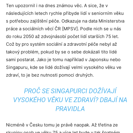
Ten upozornil i na dnes známou věc. A sice, že v
následujících letech rychle přibyde lidí v seniorním věku
s potřebou zajištění péče. Odkazuje na data Ministerstva
práce a sociálních věcí ČR [MPSV]. Podle nich se u nás
do roku 2050 až zdvojnásobí počet lidí starších 75 let.
Což by pro systém sociální a zdravotní péče nebyl až
takový problém, pokud by se o sebe dokázali tito lidé
sami postarat. Jako je tomu například v Japonsku nebo
Singapuru, kde se lidé dožívají velmi vysokého věku ve
zdraví, to je bez nutnosti pomoci druhých.
PROČ SE SINGAPURCI DOŽÍVAJÍ
VYSOKÉHO VĚKU VE ZDRAVÍ? DBAJÍ NA
PRAVIDLA
Nicméně v Česku tomu je právě naopak. Až třetina ze
skupiny osob ve věku 75 a více let bude v tak špatném