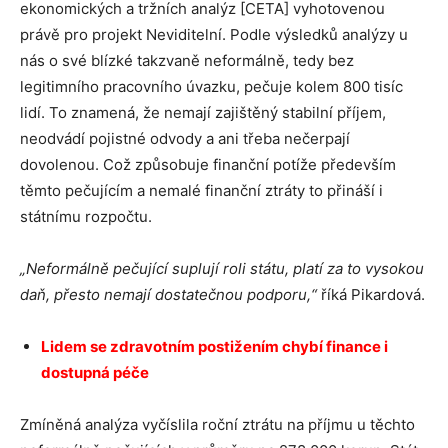
ekonomických a tržních analýz [CETA] vyhotovenou
právě pro projekt Neviditelní. Podle výsledků analýzy u
nás o své blízké takzvaně neformálně, tedy bez
legitimního pracovního úvazku, pečuje kolem 800 tisíc
lidí. To znamená, že nemají zajištěný stabilní příjem,
neodvádí pojistné odvody a ani třeba nečerpají
dovolenou. Což způsobuje finanční potíže především
těmto pečujícím a nemalé finanční ztráty to přináší i
státnímu rozpočtu.
„Neformálně pečující suplují roli státu, platí za to vysokou
daň, přesto nemají dostatečnou podporu,“
říká Pikardová.
Lidem se zdravotním postižením chybí finance i
dostupná péče
Zmíněná analýza vyčíslila roční ztrátu na příjmu u těchto