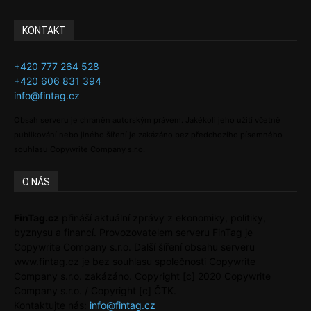
KONTAKT
+420 777 264 528
+420 606 831 394
info@fintag.cz
Obsah serveru je chráněn autorským právem. Jakékoli jeho užití včetně
publikování nebo jiného šíření je zakázáno bez předchozího písemného
souhlasu Copywrite Company s.r.o.
O NÁS
FinTag.cz
přináší aktuální zprávy z ekonomiky, politiky,
byznysu a financí. Provozovatelem serveru FinTag je
Copywrite Company s.r.o. Další šíření obsahu serveru
www.fintag.cz je bez souhlasu společnosti Copywrite
Company s.r.o. zakázáno. Copyright [c] 2020 Copywrite
Company s.r.o. / Copyright [c] ČTK.
Kontaktujte nás:
info@fintag.cz