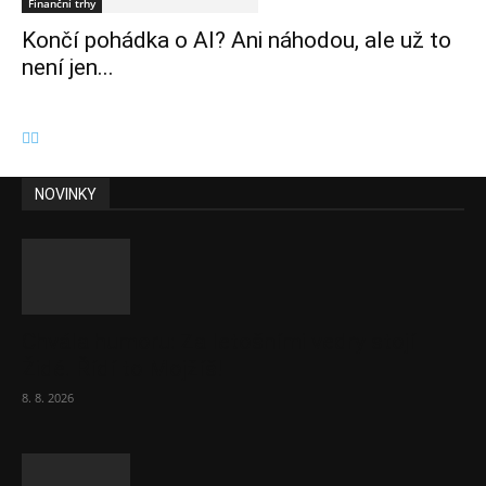
Finanční trhy
Končí pohádka o AI? Ani náhodou, ale už to
není jen...
NOVINKY
Chvála humoru: Za letošními vedry stojí
Židé. Řídí to Mojžíš!
8. 8. 2026