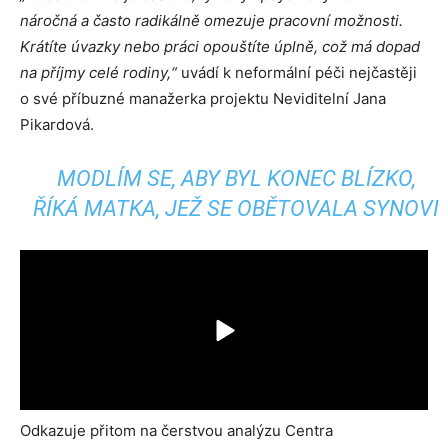
náročná a často radikálně omezuje pracovní možnosti.
Krátíte úvazky nebo práci opouštíte úplně, což má dopad
na příjmy celé rodiny,“
uvádí k neformální péči nejčastěji
o své příbuzné manažerka projektu Neviditelní Jana
Pikardová.
MODLÍM SE, ABY BYL KONEC BLÍZKO,
ŘÍKÁ MATKA, JEŽ SE OBĚTOVALA SYNOVI
Odkazuje přitom na čerstvou analýzu Centra