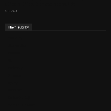
střední třídy. Bohaté nechá být
8. 3. 2023
Hlavní rubriky
Aktuality
Ekonomika
Politika
EU
Podcasty
Finance
Byznys
Investice
Ke kávě a čaji
Adman´s Choice