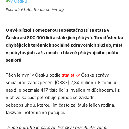
Ilustrační foto: Redakce FinTag
O své blízké s omezenou soběstačností se stará v
Česku asi 800 000 lidí a stále jich přibývá. To v důsledku
chybějících terénních sociálně zdravotních služeb, míst
v pobytových zařízeních, a hlavně přibývajícího počtu
seniorů.
Těch je nyní v Česku podle
statistiky
České správy
sociálního zabezpečení [ČSSZ] 2,34 milionu. K tomu u
nás žije bezmála 417 tisíc lidí s invalidním důchodem. I z
nich velká část potřebuje pomoc se základní
sebeobsluhou, kterou jim často zajišťuje jejich rodina,
takzvaní neformálně pečující.
„Péče o druhé je časově, fyzicky i psychicky velmi