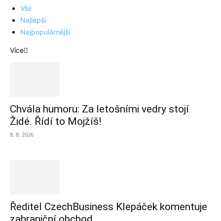
Vše
Nejlepší
Nejpopulárnější
Více
Chvála humoru: Za letošními vedry stojí
Židé. Řídí to Mojžíš!
8. 8. 2026
Ředitel CzechBusiness Klepáček komentuje
zahraniční obchod