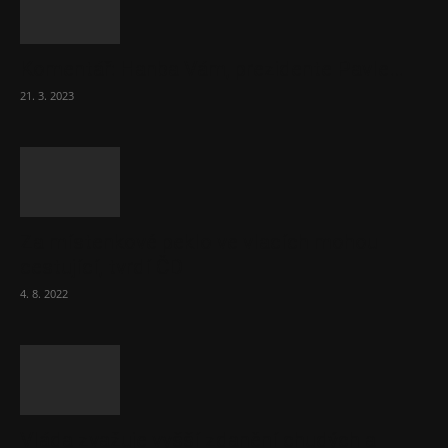
Komentář: Hanba Vám, prezidente Pavle…
21. 3. 2023
Za místenkové peklo ve vlacích mohou
cestující, tvrdí ČD
4. 8. 2022
Vláda zvažuje vyšší zdanění chudých a