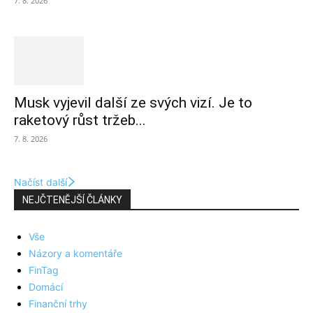
7. 8. 2026
Musk vyjevil další ze svých vizí. Je to
raketový růst tržeb...
7. 8. 2026
Načíst další
NEJČTENĚJŠÍ ČLÁNKY
Vše
Názory a komentáře
FinTag
Domácí
Finanční trhy