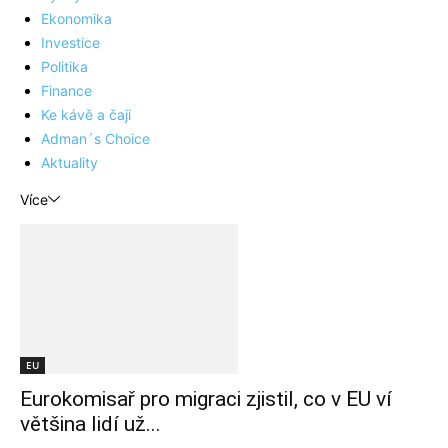
Ekonomika
Investice
Politika
Finance
Ke kávě a čaji
Adman´s Choice
Aktuality
Více
EU
Eurokomisař pro migraci zjistil, co v EU ví
většina lidí už...