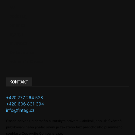
EU
Podcasty
Finance
Byznys
Investice
Ke kávě a čaji
Adman´s Choice
KONTAKT
+420 777 264 528
+420 606 831 394
info@fintag.cz
Obsah serveru je chráněn autorským právem. Jakékoli jeho užití včetně
publikování nebo jiného šíření je zakázáno bez předchozího písemného
souhlasu Copywrite Company s.r.o.