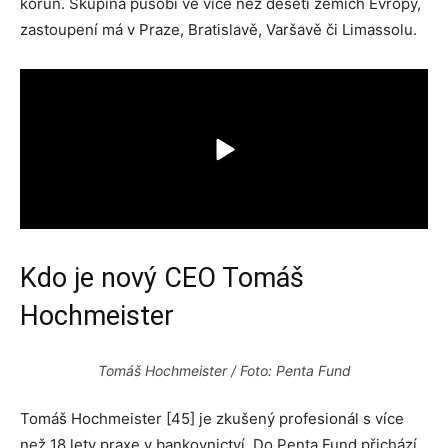
korun. Skupina působí ve více než deseti zemích Evropy,
zastoupení má v Praze, Bratislavě, Varšavě či Limassolu.
Kdo je nový CEO Tomáš
Hochmeister
Tomáš Hochmeister / Foto: Penta Fund
Tomáš Hochmeister [45] je zkušený profesionál s více
než 18 lety praxe v bankovnictví. Do Penta Fund přichází