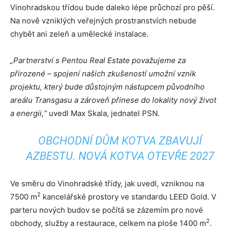
Vinohradskou třídou bude daleko lépe průchozí pro pěší.
Na nově vzniklých veřejných prostranstvích nebude
chybět ani zeleň a umělecké instalace.
„Partnerství s Pentou Real Estate považujeme za
přirozené – spojení našich zkušeností umožní vznik
projektu, který bude důstojným nástupcem původního
areálu Transgasu a zároveň přinese do lokality nový život
a energii,“
uvedl Max Skala, jednatel PSN.
OBCHODNÍ DŮM KOTVA ZBAVUJÍ
AZBESTU. NOVÁ KOTVA OTEVŘE 2027
Ve směru do Vinohradské třídy, jak uvedl, vzniknou na
2
7500 m
kancelářské prostory ve standardu LEED Gold. V
parteru nových budov se počítá se zázemím pro nové
2
obchody, služby a restaurace, celkem na ploše 1400 m
.