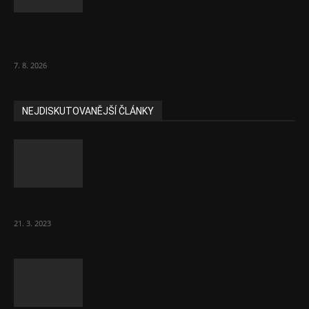
Eurokomisař pro migraci zjistil, co v EU ví
většina lidí už...
7. 8. 2026
NEJDISKUTOVANĚJŠÍ ČLÁNKY
Komentář: Hanba Vám, prezidente Pavle…
21. 3. 2023