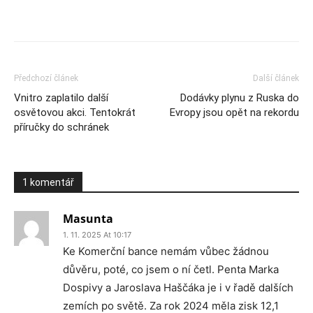
Předchozí článek
Další článek
Vnitro zaplatilo další
Dodávky plynu z Ruska do
osvětovou akci. Tentokrát
Evropy jsou opět na rekordu
příručky do schránek
1 komentář
Masunta
1. 11. 2025 At 10:17
Ke Komerční bance nemám vůbec žádnou
důvěru, poté, co jsem o ní četl. Penta Marka
Dospivy a Jaroslava Haščáka je i v řadě dalších
zemích po světě. Za rok 2024 měla zisk 12,1