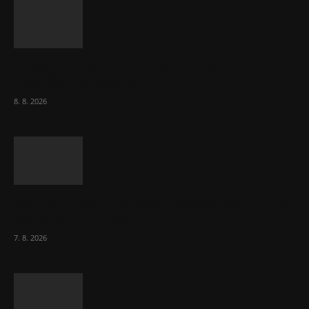
Chvála humoru: Za letošními vedry stojí
Židé. Řídí to Mojžíš!
8. 8. 2026
Ředitel CzechBusiness Klepáček komentuje
zahraniční obchod
7. 8. 2026