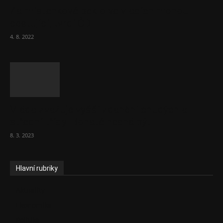
Za místenkové peklo ve vlacích mohou
cestující, tvrdí ČD
4. 8. 2022
Vláda zvažuje vyšší zdanění chudých a
střední třídy. Bohaté nechá být
8. 3. 2023
Hlavní rubriky
Aktuality
Ekonomika
Politika