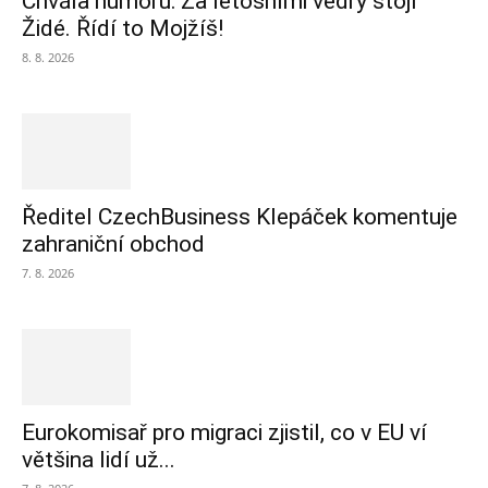
Chvála humoru: Za letošními vedry stojí
Židé. Řídí to Mojžíš!
8. 8. 2026
Ředitel CzechBusiness Klepáček komentuje
zahraniční obchod
7. 8. 2026
Eurokomisař pro migraci zjistil, co v EU ví
většina lidí už...