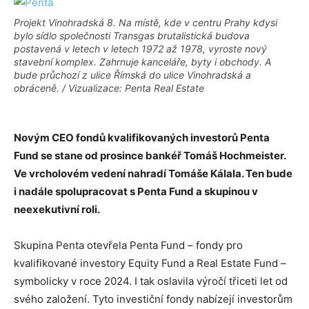
Projekt Vinohradská 8. Na místě, kde v centru Prahy kdysi
bylo sídlo společnosti Transgas brutalistická budova
postavená v letech v letech 1972 až 1978, vyroste nový
stavební komplex. Zahrnuje kanceláře, byty i obchody. A
bude průchozí z ulice Římská do ulice Vinohradská a
obráceně. / Vizualizace: Penta Real Estate
Novým CEO fondů kvalifikovaných investorů Penta
Fund se stane od prosince bankéř Tomáš Hochmeister.
Ve vrcholovém vedení nahradí Tomáše Kálala. Ten bude
i nadále spolupracovat s Penta Fund a skupinou v
neexekutivní roli.
Skupina Penta otevřela Penta Fund
–
fondy pro
kvalifikované investory Equity Fund a Real Estate Fund
–
symbolicky v roce 2024. I tak oslavila výročí třiceti let od
svého založení. Tyto investiční fondy nabízejí investorům