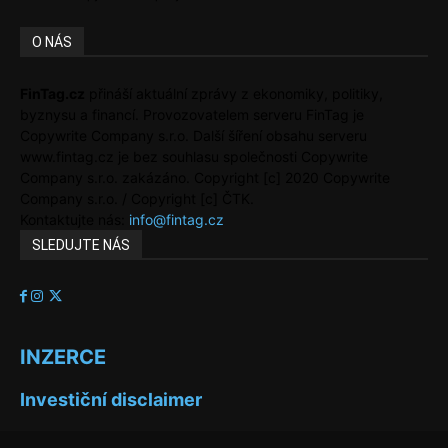
O NÁS
FinTag.cz
přináší aktuální zprávy z ekonomiky, politiky,
byznysu a financí. Provozovatelem serveru FinTag je
Copywrite Company s.r.o. Další šíření obsahu serveru
www.fintag.cz je bez souhlasu společnosti Copywrite
Company s.r.o. zakázáno. Copyright [c] 2020 Copywrite
Company s.r.o. / Copyright [c] ČTK.
Kontaktujte nás:
info@fintag.cz
SLEDUJTE NÁS
INZERCE
Investiční disclaimer