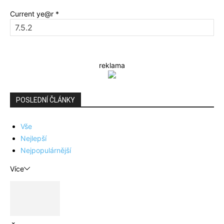
Current ye@r
*
reklama
POSLEDNÍ ČLÁNKY
Vše
Nejlepší
Nejpopulárnější
Více