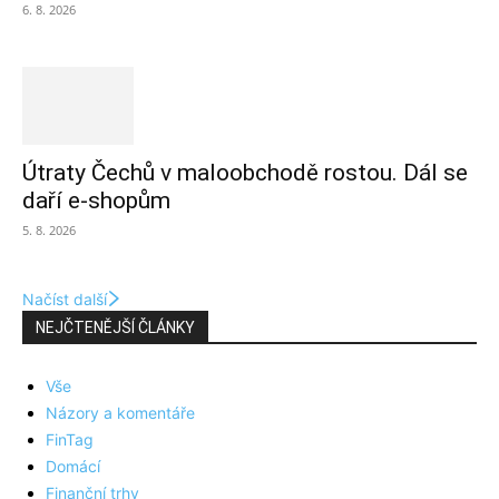
6. 8. 2026
Útraty Čechů v maloobchodě rostou. Dál se
daří e-shopům
5. 8. 2026
Načíst další
NEJČTENĚJŠÍ ČLÁNKY
Vše
Názory a komentáře
FinTag
Domácí
Finanční trhy