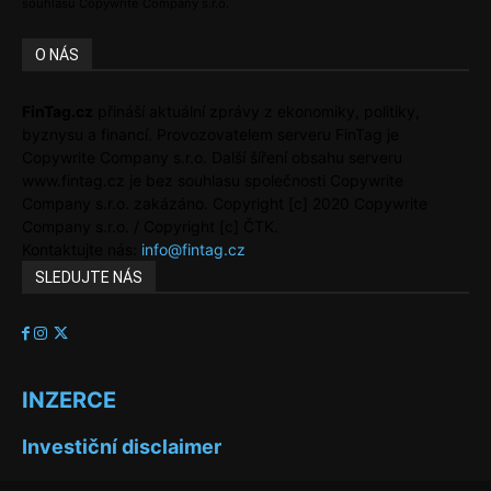
souhlasu Copywrite Company s.r.o.
O NÁS
FinTag.cz
přináší aktuální zprávy z ekonomiky, politiky,
byznysu a financí. Provozovatelem serveru FinTag je
Copywrite Company s.r.o. Další šíření obsahu serveru
www.fintag.cz je bez souhlasu společnosti Copywrite
Company s.r.o. zakázáno. Copyright [c] 2020 Copywrite
Company s.r.o. / Copyright [c] ČTK.
Kontaktujte nás:
info@fintag.cz
SLEDUJTE NÁS
INZERCE
Investiční disclaimer