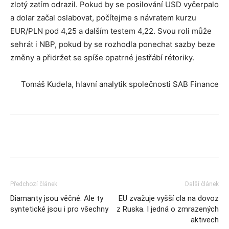
zlotý zatím odrazil. Pokud by se posilování USD vyčerpalo
a dolar začal oslabovat, počítejme s návratem kurzu
EUR/PLN pod 4,25 a dalším testem 4,22. Svou roli může
sehrát i NBP, pokud by se rozhodla ponechat sazby beze
změny a přidržet se spíše opatrné jestřábí rétoriky.
Tomáš Kudela, hlavní analytik společnosti SAB Finance
Předchozí článek
Další článek
Diamanty jsou věčné. Ale ty
EU zvažuje vyšší cla na dovoz
syntetické jsou i pro všechny
z Ruska. I jedná o zmrazených
aktivech