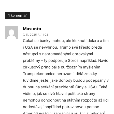
1 komentář
Masunta
7. 11. 2025 At 11:03
Cukat se banky mohou, ale kleknutí dolaru a tím
i USA se nevyhnou. Trump své křeslo předá
nástupci s nahromaděnými obrovskými
problémy – ty podporuje Soros například. Navíc
cirkusový principál s buržoazním myšlením
Trump ekonomice nerozumí, dělá zmatky
(uvidíme ještě, jaké dohody budou podepsány v
dubnu na setkání prezidentů Číny a USA). Také
vidíme, jak se dvě hlavní politické strany
nemohou dohodnout na státním rozpočtu až lidi
nedostávají například potravinovou pomoc.
Američtí vojáci v zahraničí jsou živi z milodarů.