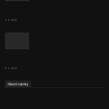
Za místenkové peklo ve vlacích mohou
cestující, tvrdí ČD
4. 8. 2022
Vláda zvažuje vyšší zdanění chudých a
střední třídy. Bohaté nechá být
8. 3. 2023
Hlavní rubriky
Aktuality
Ekonomika