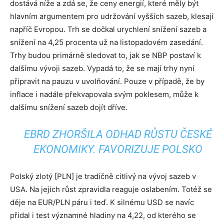
dostává níže a zdá se, že ceny energií, které měly být
hlavním argumentem pro udržování vyšších sazeb, klesají
napříč Evropou. Trh se dočkal urychlení snížení sazeb a
snížení na 4,25 procenta už na listopadovém zasedání.
Trhy budou primárně sledovat to, jak se NBP postaví k
dalšímu vývoji sazeb. Vypadá to, že se mají trhy nyní
připravit na pauzu v uvolňování. Pouze v případě, že by
inflace i nadále překvapovala svým poklesem, může k
dalšímu snížení sazeb dojít dříve.
EBRD ZHORŠILA ODHAD RŮSTU ČESKÉ
EKONOMIKY. FAVORIZUJE POLSKO
Polský zlotý [PLN] je tradičně citlivý na vývoj sazeb v
USA. Na jejich růst zpravidla reaguje oslabením. Totéž se
děje na EUR/PLN páru i teď. K silnému USD se navíc
přidal i test významné hladiny na 4,22, od kterého se