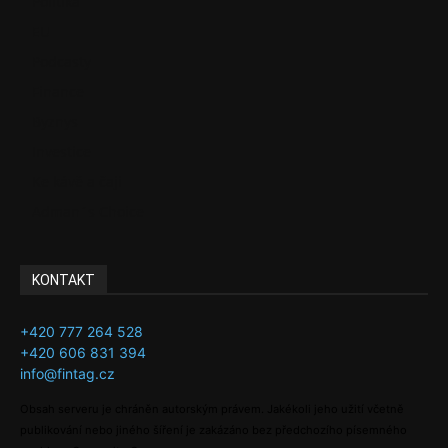
Politika
EU
Podcasty
Finance
Byznys
Investice
Ke kávě a čaji
Adman´s Choice
KONTAKT
+420 777 264 528
+420 606 831 394
info@fintag.cz
Obsah serveru je chráněn autorským právem. Jakékoli jeho užití včetně
publikování nebo jiného šíření je zakázáno bez předchozího písemného