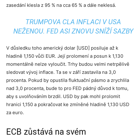
zasedání klesla z 95 % na cca 65 % a dále neklesá.
TRUMPOVA CLA INFLACI V USA
NEŽENOU. FED ASI ZNOVU SNÍŽÍ SAZBY
V důsledku toho americký dolar [USD] posiluje až k
hladině 1,150 vůči EUR. Její prolomení a posun k 1,130
momentálně nelze vyloučit. Trhy budou velmi netrpělivě
sledovat vývoj inflace. Ta se v září zastavila na 3,0
procenta. Pokud by opustila fluktuační pásmo a zrychlila
nad 3,0 procenta, bude to pro FED pádný důvod k tomu,
aby s uvolňováním brzdil. USD by pak mohl prolomit
hranici 1,150 a pokračovat ke zmíněné hladině 1,130 USD
za euro.
ECB zůstává na svém