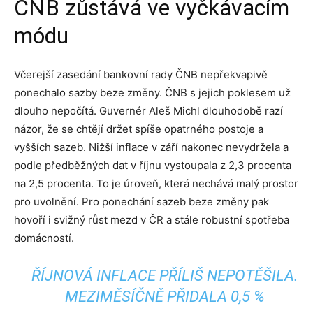
ČNB zůstává ve vyčkávacím
módu
Včerejší zasedání bankovní rady ČNB nepřekvapivě
ponechalo sazby beze změny. ČNB s jejich poklesem už
dlouho nepočítá. Guvernér Aleš Michl dlouhodobě razí
názor, že se chtějí držet spíše opatrného postoje a
vyšších sazeb. Nižší inflace v září nakonec nevydržela a
podle předběžných dat v říjnu vystoupala z 2,3 procenta
na 2,5 procenta. To je úroveň, která nechává malý prostor
pro uvolnění. Pro ponechání sazeb beze změny pak
hovoří i svižný růst mezd v ČR a stále robustní spotřeba
domácností.
ŘÍJNOVÁ INFLACE PŘÍLIŠ NEPOTĚŠILA.
MEZIMĚSÍČNĚ PŘIDALA 0,5 %