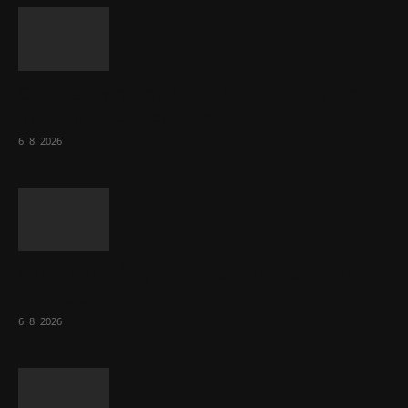
ČNB sazby nezměnila. Předchozí zvýšení
bylo správné, uvedl Michl
6. 8. 2026
Českému průmyslu se daří. Táhne ho hlavně
výroba aut
6. 8. 2026