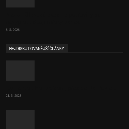
Názor: Slevové akce na potraviny se
nevyplatí. Stojí mraky peněz
6. 8. 2026
NEJDISKUTOVANĚJŠÍ ČLÁNKY
Komentář: Hanba Vám, prezidente Pavle…
21. 3. 2023