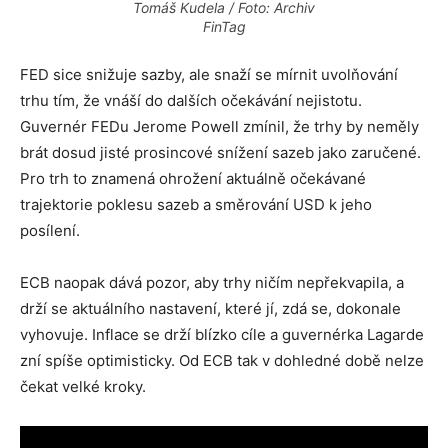
Tomáš Kudela / Foto: Archiv
FinTag
FED sice snižuje sazby, ale snaží se mírnit uvolňování
trhu tím, že vnáší do dalších očekávání nejistotu.
Guvernér FEDu Jerome Powell zmínil, že trhy by neměly
brát dosud jisté prosincové snížení sazeb jako zaručené.
Pro trh to znamená ohrožení aktuálně očekávané
trajektorie poklesu sazeb a směrování USD k jeho
posílení.
ECB naopak dává pozor, aby trhy ničím nepřekvapila, a
drží se aktuálního nastavení, které jí, zdá se, dokonale
vyhovuje. Inflace se drží blízko cíle a guvernérka Lagarde
zní spíše optimisticky. Od ECB tak v dohledné době nelze
čekat velké kroky.