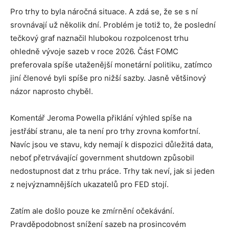
Pro trhy to byla náročná situace. A zdá se, že se s ní
srovnávají už několik dní. Problém je totiž to, že poslední
tečkový graf naznačil hlubokou rozpolcenost trhu
ohledně vývoje sazeb v roce 2026. Část FOMC
preferovala spíše utaženější monetární politiku, zatímco
jiní členové byli spíše pro nižší sazby. Jasně většinový
názor naprosto chyběl.
Komentář Jeroma Powella přiklání výhled spíše na
jestřábí stranu, ale ta není pro trhy zrovna komfortní.
Navíc jsou ve stavu, kdy nemají k dispozici důležitá data,
neboť přetrvávající government shutdown způsobil
nedostupnost dat z trhu práce. Trhy tak neví, jak si jeden
z nejvýznamnějších ukazatelů pro FED stojí.
Zatím ale došlo pouze ke zmírnění očekávání.
Pravděpodobnost snížení sazeb na prosincovém