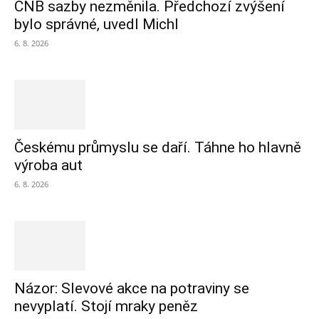
ČNB sazby nezměnila. Předchozí zvýšení
bylo správné, uvedl Michl
6. 8. 2026
Českému průmyslu se daří. Táhne ho hlavně
výroba aut
6. 8. 2026
Názor: Slevové akce na potraviny se
nevyplatí. Stojí mraky peněz