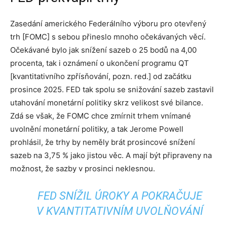
Zasedání amerického Federálního výboru pro otevřený
trh [FOMC] s sebou přineslo mnoho očekávaných věcí.
Očekávané bylo jak snížení sazeb o 25 bodů na 4,00
procenta, tak i oznámení o ukončení programu QT
[kvantitativního zpřísňování, pozn. red.] od začátku
prosince 2025. FED tak spolu se snižování sazeb zastavil
utahování monetární politiky skrz velikost své bilance.
Zdá se však, že FOMC chce zmírnit trhem vnímané
uvolnění monetární politiky, a tak Jerome Powell
prohlásil, že trhy by neměly brát prosincové snížení
sazeb na 3,75 % jako jistou věc. A mají být připraveny na
možnost, že sazby v prosinci neklesnou.
FED SNÍŽIL ÚROKY A POKRAČUJE
V KVANTITATIVNÍM UVOLŇOVÁNÍ