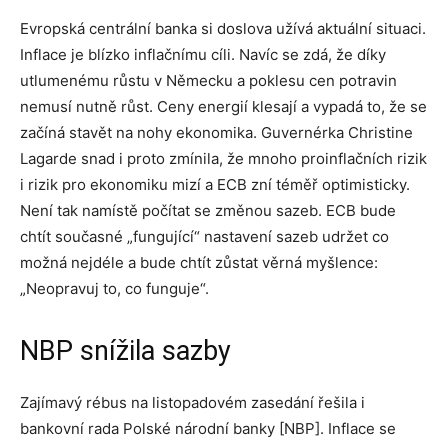
Evropská centrální banka si doslova užívá aktuální situaci.
Inflace je blízko inflačnímu cíli. Navíc se zdá, že díky
utlumenému růstu v Německu a poklesu cen potravin
nemusí nutně růst. Ceny energií klesají a vypadá to, že se
začíná stavět na nohy ekonomika. Guvernérka Christine
Lagarde snad i proto zmínila, že mnoho proinflačních rizik
i rizik pro ekonomiku mizí a ECB zní téměř optimisticky.
Není tak namístě počítat se změnou sazeb. ECB bude
chtít současné „fungující“ nastavení sazeb udržet co
možná nejdéle a bude chtít zůstat věrná myšlence:
„Neopravuj to, co funguje“.
NBP snížila sazby
Zajímavý rébus na listopadovém zasedání řešila i
bankovní rada Polské národní banky [NBP]. Inflace se