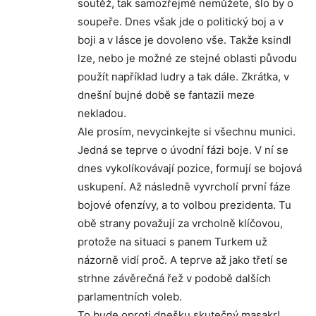
soutěž, tak samozřejmě nemůžete, šlo by o
soupeře. Dnes však jde o politický boj a v
boji a v lásce je dovoleno vše. Takže ksindl
lze, nebo je možné ze stejné oblasti původu
použít například ludry a tak dále. Zkrátka, v
dnešní bujné době se fantazii meze
nekladou.
Ale prosím, nevycinkejte si všechnu munici.
Jedná se teprve o úvodní fázi boje. V ní se
dnes vykolíkovávají pozice, formují se bojová
uskupení. Až následně vyvrcholí první fáze
bojové ofenzívy, a to volbou prezidenta. Tu
obě strany považují za vrcholně klíčovou,
protože na situaci s panem Turkem už
názorně vidí proč. A teprve až jako třetí se
strhne závěrečná řež v podobě dalších
parlamentních voleb.
To bude oproti dnešku skutečný masakr!