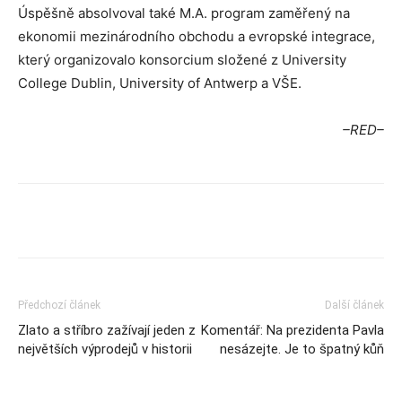
Úspěšně absolvoval také M.A. program zaměřený na
ekonomii mezinárodního obchodu a evropské integrace,
který organizovalo konsorcium složené z University
College Dublin, University of Antwerp a VŠE.
–RED–
Předchozí článek
Další článek
Zlato a stříbro zažívají jeden z
Komentář: Na prezidenta Pavla
největších výprodejů v historii
nesázejte. Je to špatný kůň