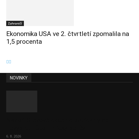
Zahraničí
Ekonomika USA ve 2. čtvrtletí zpomalila na
1,5 procenta
NOVINKY
Názor: Slevové akce na potraviny se
nevyplatí. Stojí mraky peněz
6. 8. 2026