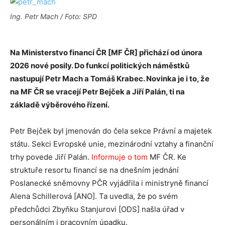
Ing. Petr Mach / Foto: SPD
Na Ministerstvo financí ČR [MF ČR] přichází od února
2026 nové posily. Do funkcí politických náměstků
nastupují Petr Mach a Tomáš Krabec. Novinka je i to, že
na MF ČR se vracejí Petr Bejček a Jiří Palán, ti na
základě výběrového řízení.
Petr Bejček byl jmenován do čela sekce Právní a majetek
státu. Sekci Evropské unie, mezinárodní vztahy a finanční
trhy povede Jiří Palán.
Informuje o tom
MF ČR. Ke
struktuře resortu financí se na dnešním jednání
Poslanecké sněmovny PČR vyjádřila i ministryně financí
Alena Schillerová [ANO]. Ta uvedla, že po svém
předchůdci Zbyňku Stanjurovi [ODS] našla úřad v
personálním i pracovním úpadku.