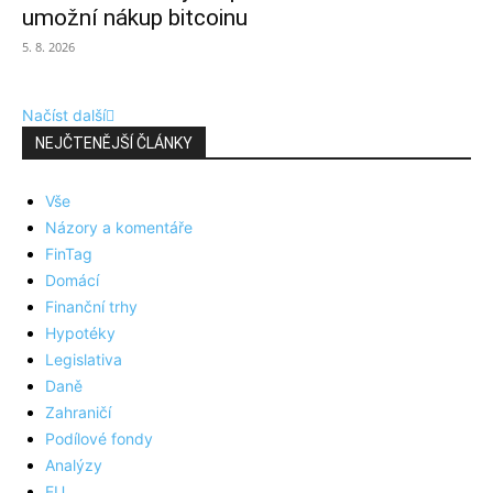
umožní nákup bitcoinu
5. 8. 2026
Načíst další
NEJČTENĚJŠÍ ČLÁNKY
Vše
Názory a komentáře
FinTag
Domácí
Finanční trhy
Hypotéky
Legislativa
Daně
Zahraničí
Podílové fondy
Analýzy
EU