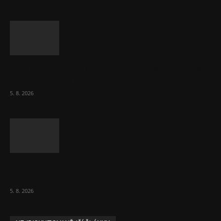
Útraty Čechů v maloobchodě rostou. Dál se
daří e-shopům
5. 8. 2026
Inflace v červenci stoupla, ale ne
dramaticky. Je 1,7 procenta
5. 8. 2026