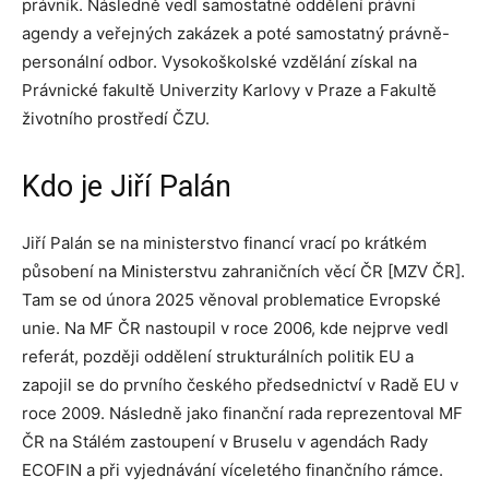
právník. Následně vedl samostatné oddělení právní
agendy a veřejných zakázek a poté samostatný právně-
personální odbor. Vysokoškolské vzdělání získal na
Právnické fakultě Univerzity Karlovy v Praze a Fakultě
životního prostředí ČZU.
Kdo je Jiří Palán
Jiří Palán se na ministerstvo financí vrací po krátkém
působení na Ministerstvu zahraničních věcí ČR [MZV ČR].
Tam se od února 2025 věnoval problematice Evropské
unie. Na MF ČR nastoupil v roce 2006, kde nejprve vedl
referát, později oddělení strukturálních politik EU a
zapojil se do prvního českého předsednictví v Radě EU v
roce 2009. Následně jako finanční rada reprezentoval MF
ČR na Stálém zastoupení v Bruselu v agendách Rady
ECOFIN a při vyjednávání víceletého finančního rámce.