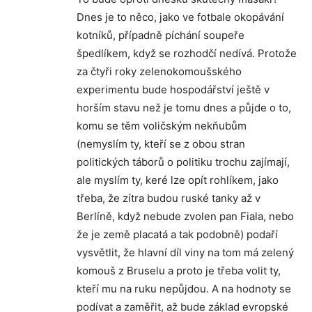
Dnes je to něco, jako ve fotbale okopávání
kotníků, případně píchání soupeře
špedlíkem, když se rozhodčí nedívá. Protože
za čtyři roky zelenokomoušského
experimentu bude hospodářství ještě v
horším stavu než je tomu dnes a půjde o to,
komu se těm voličským nekňubům
(nemyslím ty, kteří se z obou stran
politických táborů o politiku trochu zajímají,
ale myslím ty, keré lze opít rohlíkem, jako
třeba, že zítra budou ruské tanky až v
Berlíně, když nebude zvolen pan Fiala, nebo
že je země placatá a tak podobně) podaří
vysvětlit, že hlavní díl viny na tom má zelený
komouš z Bruselu a proto je třeba volit ty,
kteří mu na ruku nepůjdou. A na hodnoty se
podívat a zaměřit, až bude základ evropské