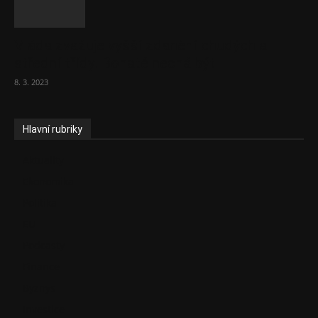
Vláda zvažuje vyšší zdanění chudých a
střední třídy. Bohaté nechá být
8. 3. 2023
Hlavní rubriky
Aktuality
Ekonomika
Politika
EU
Podcasty
Finance
Byznys
Investice