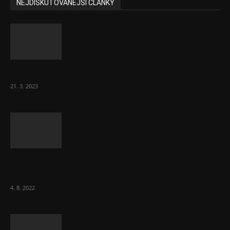
NEJDISKUTOVANĚJŠÍ ČLÁNKY
Komentář: Hanba Vám, prezidente Pavle…
21. 3. 2023
Za místenkové peklo ve vlacích mohou
cestující, tvrdí ČD
4. 8. 2022