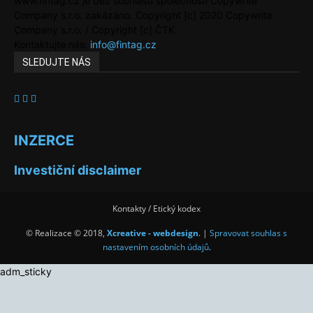
www.fintag.cz je bez souhlasu společnosti Copywrite
Company s.r.o. zakázáno. Copyright [c] 2020 Copywrite
Company s.r.o. / Copyright [c] ČTK.
Kontaktujte nás:
info@fintag.cz
SLEDUJTE NÁS
INZERCE
Investiční disclaimer
Kontakty / Etický kodex
© Realizace © 2018,
Xcreative - webdesign
. |
Spravovat souhlas s
nastavením osobních údajů
.
adm_sticky