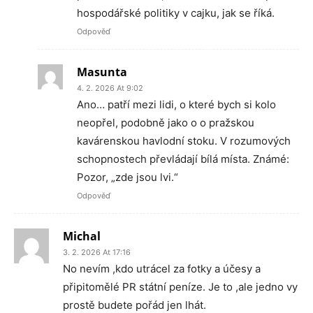
hospodářské politiky v cajku, jak se říká.
Odpověď
Masunta
4. 2. 2026 At 9:02
Ano… patří mezi lidi, o které bych si kolo
neopřel, podobně jako o o pražskou
kavárenskou havlodní stoku. V rozumových
schopnostech převládají bílá místa. Známé:
Pozor, „zde jsou lvi.“
Odpověď
Michal
3. 2. 2026 At 17:16
No nevím ,kdo utrácel za fotky a účesy a
připitomělé PR státní peníze. Je to ,ale jedno vy
prostě budete pořád jen lhát.