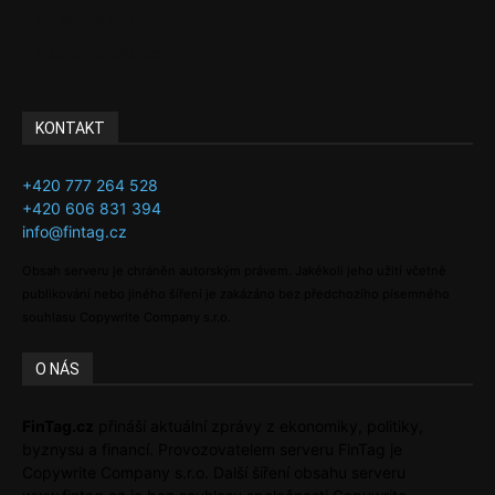
Ke kávě a čaji
Adman´s Choice
KONTAKT
+420 777 264 528
+420 606 831 394
info@fintag.cz
Obsah serveru je chráněn autorským právem. Jakékoli jeho užití včetně
publikování nebo jiného šíření je zakázáno bez předchozího písemného
souhlasu Copywrite Company s.r.o.
O NÁS
FinTag.cz
přináší aktuální zprávy z ekonomiky, politiky,
byznysu a financí. Provozovatelem serveru FinTag je
Copywrite Company s.r.o. Další šíření obsahu serveru