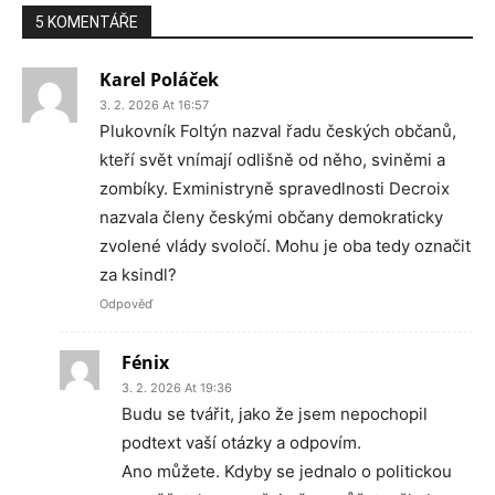
5 KOMENTÁŘE
Karel Poláček
3. 2. 2026 At 16:57
Plukovník Foltýn nazval řadu českých občanů,
kteří svět vnímají odlišně od něho, sviněmi a
zombíky. Exministryně spravedlnosti Decroix
nazvala členy českými občany demokraticky
zvolené vlády svoločí. Mohu je oba tedy označit
za ksindl?
Odpověď
Fénix
3. 2. 2026 At 19:36
Budu se tvářit, jako že jsem nepochopil
podtext vaší otázky a odpovím.
Ano můžete. Kdyby se jednalo o politickou