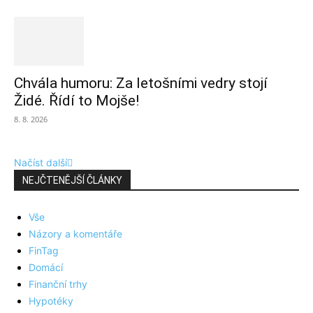
Chvála humoru: Za letošními vedry stojí
Židé. Řídí to Mojše!
8. 8. 2026
Načíst další
NEJČTENĚJŠÍ ČLÁNKY
Vše
Názory a komentáře
FinTag
Domácí
Finanční trhy
Hypotéky