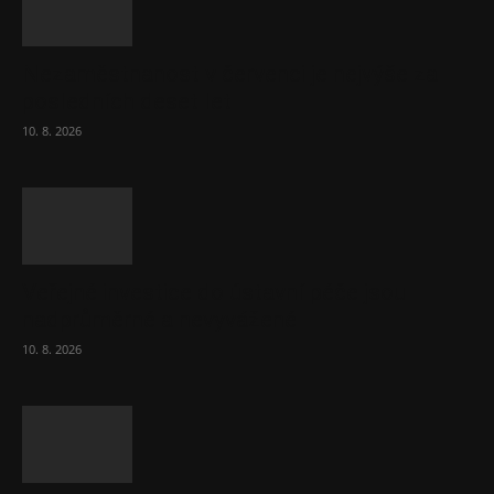
Nezaměstnanost v červenci je nejvýše za
posledních deset let
10. 8. 2026
Veřejné investice do ústavní péče jsou
nadprůměrné a nevyvážené
10. 8. 2026