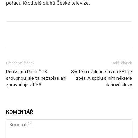
pořadu Krotitelé dluhů České televize.
Předchozí článek
Další článek
Peníze na Radu ČTK
Systém evidence tržeb EET je
stoupnou, ale ta nezaplatí ani
zpět. A spolu s ním některé
zpravodaje v USA
daňové úlevy
KOMENTÁŘ