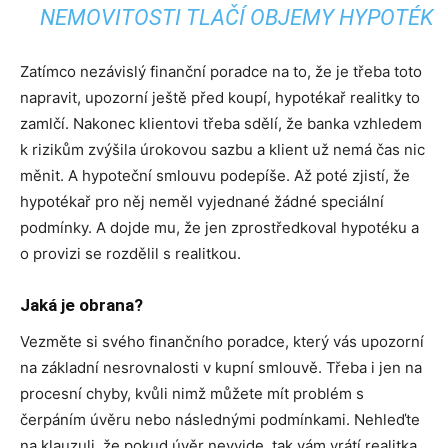
NEMOVITOSTI TLAČÍ OBJEMY HYPOTÉK
Zatímco nezávislý finanční poradce na to, že je třeba toto
napravit, upozorní ještě před koupí, hypotékař realitky to
zamlčí. Nakonec klientovi třeba sdělí, že banka vzhledem
k rizikům zvýšila úrokovou sazbu a klient už nemá čas nic
měnit. A hypoteční smlouvu podepíše. Až poté zjistí, že
hypotékař pro něj neměl vyjednané žádné speciální
podmínky. A dojde mu, že jen zprostředkoval hypotéku a
o provizi se rozdělil s realitkou.
Jaká je obrana?
Vezměte si svého finančního poradce, který vás upozorní
na základní nesrovnalosti v kupní smlouvě. Třeba i jen na
procesní chyby, kvůli nimž můžete mít problém s
čerpáním úvěru nebo následnými podmínkami. Nehleďte
na klauzuli, že pokud úvěr nevyjde, tak vám vrátí realitka