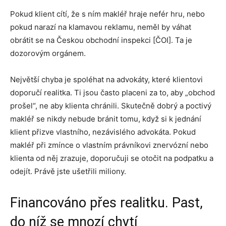
Pokud klient cítí, že s ním makléř hraje nefér hru, nebo
pokud narazí na klamavou reklamu, neměl by váhat
obrátit se na Českou obchodní inspekci [ČOI]. Ta je
dozorovým orgánem.
Největší chyba je spoléhat na advokáty, které klientovi
doporučí realitka. Ti jsou často placeni za to, aby „obchod
prošel“, ne aby klienta chránili. Skutečně dobrý a poctivý
makléř se nikdy nebude bránit tomu, když si k jednání
klient přizve vlastního, nezávislého advokáta. Pokud
makléř při zmínce o vlastním právníkovi znervózní nebo
klienta od něj zrazuje, doporučuji se otočit na podpatku a
odejít. Právě jste ušetřili miliony.
Financováno přes realitku. Past,
do níž se mnozí chytí