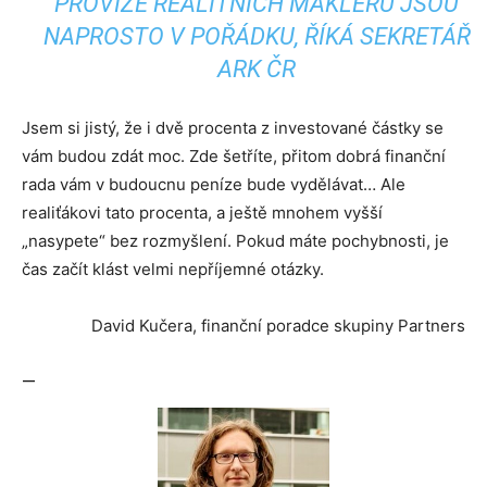
PROVIZE REALITNÍCH MAKLÉŘŮ JSOU
NAPROSTO V POŘÁDKU, ŘÍKÁ SEKRETÁŘ
ARK ČR
Jsem si jistý, že i dvě procenta z investované částky se
vám budou zdát moc. Zde šetříte, přitom dobrá finanční
rada vám v budoucnu peníze bude vydělávat… Ale
realiťákovi tato procenta, a ještě mnohem vyšší
„nasypete“ bez rozmyšlení. Pokud máte pochybnosti, je
čas začít klást velmi nepříjemné otázky.
David Kučera, finanční poradce skupiny Partners
—