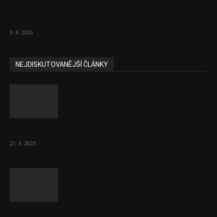
Obcí s vlastními firmami přibývá. Majoritu
drží v 1 037 firmách
9. 8. 2026
NEJDISKUTOVANĚJŠÍ ČLÁNKY
Komentář: Hanba Vám, prezidente Pavle…
21. 3. 2023
Za místenkové peklo ve vlacích mohou