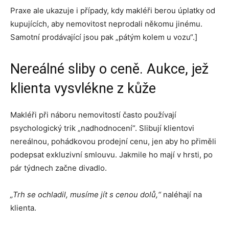
Praxe ale ukazuje i případy, kdy makléři berou úplatky od
kupujících, aby nemovitost neprodali někomu jinému.
Samotní prodávající jsou pak „pátým kolem u vozu“.]
Nereálné sliby o ceně. Aukce, jež
klienta vysvlékne z kůže
Makléři při náboru nemovitostí často používají
psychologický trik „nadhodnocení“. Slibují klientovi
nereálnou, pohádkovou prodejní cenu, jen aby ho přiměli
podepsat exkluzivní smlouvu. Jakmile ho mají v hrsti, po
pár týdnech začne divadlo.
„Trh se ochladil, musíme jít s cenou dolů,“
naléhají na
klienta.