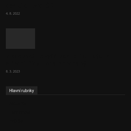
cestující, tvrdí ČD
4. 8. 2022
Vláda zvažuje vyšší zdanění chudých a
střední třídy. Bohaté nechá být
8. 3. 2023
Hlavní rubriky
Aktuality
Ekonomika
Politika
EU