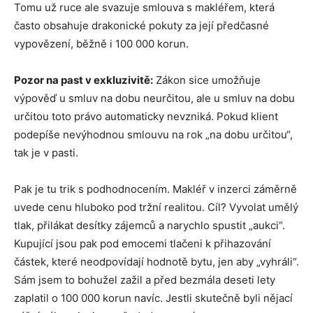
Tomu už ruce ale svazuje smlouva s makléřem, která
často obsahuje drakonické pokuty za její předčasné
vypovězení, běžně i 100 000 korun.
Pozor na past v exkluzivitě:
Zákon sice umožňuje
výpověď u smluv na dobu neurčitou, ale u smluv na dobu
určitou toto právo automaticky nevzniká. Pokud klient
podepíše nevýhodnou smlouvu na rok „na dobu určitou“,
tak je v pasti.
Pak je tu trik s podhodnocením. Makléř v inzerci záměrně
uvede cenu hluboko pod tržní realitou. Cíl? Vyvolat umělý
tlak, přilákat desítky zájemců a narychlo spustit „aukci“.
Kupující jsou pak pod emocemi tlačeni k přihazování
částek, které neodpovídají hodnotě bytu, jen aby „vyhráli“.
Sám jsem to bohužel zažil a před bezmála deseti lety
zaplatil o 100 000 korun navíc. Jestli skutečně byli nějací