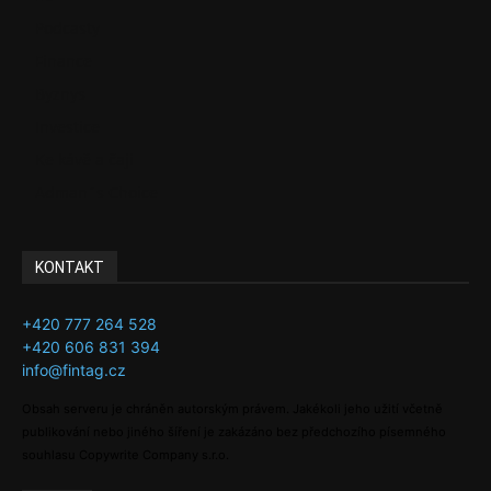
Podcasty
Finance
Byznys
Investice
Ke kávě a čaji
Adman´s Choice
KONTAKT
+420 777 264 528
+420 606 831 394
info@fintag.cz
Obsah serveru je chráněn autorským právem. Jakékoli jeho užití včetně
publikování nebo jiného šíření je zakázáno bez předchozího písemného
souhlasu Copywrite Company s.r.o.