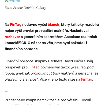
Foto: Archiv Davida Kučery
Na
FinTag
nedávno vyšel
článek
, který kriticky rozebírá
nejen výši provizí pro realitní makléře. Následoval
rozhovor
s generálním sekretářem Asociace realitních
kanceláří ČR. O názor na věc jsme nyní požádali i
finančního poradce.
Finanční poradce skupiny Partners David Kučera svůj
příspěvek pro
FinTag
pojmenoval takto:
„Realiťáci pod
lupou, aneb jak prokouknout triky makléřů a nenechat se
připravit o statisíce“
. Více v jeho textu níže na
FinTag
.
—
Prodat nebo koupit nemovitost je pro většinu Čechů