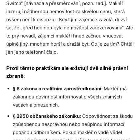
Switch“ [návnada a přesměrování, pozn. red.]. Makléři
inzerují nádhernou nemovitost za skvělou cenu, která
ovšem není k dispozici. Když jim zájemce zavolá, dozví
se, že „před hodinou byla nemovitost zarezervována“. Ale
to prý nevadí, zájemci makléři hned začnou vnucovat
úplně jiný, mnohem horší a dražší byt. Co je za tím? Chtěli
jen jeho telefonní číslo.
Proti těmto praktikám ale existují dvě silné právní
zbraně:
§ 8 zákona o realitním zprostředkování:
Makléř má
zákonnou povinnost informovat o všech známých
vadách a omezeních.
§ 2950 občanského zákoníku:
Odpovědnost za škodu
způsobenou nesprávnou nebo neúplnou informací
podanou odborníkem. Pokud makléř o vadě věděl