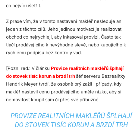
co nejvíc ušetřit.
Z praxe vím, že v tomto nastavení makléř nesleduje ani
jeden z těchto cílů. Jeho jedinou motivací je realizovat
obchod co nejrychleji, aby inkasoval provizi. Často tak
tlačí prodávajícího k nevýhodné slevě, nebo kupujícího k
rychlému podpisu bez kontroly vad.
[Pozn. red.: V článku
Provize realitních makléřů šplhají
do stovek tisíc korun a brzdí trh
šéf serveru Bezrealitky
Hendrik Meyer tvrdí, že osobně prý zažil i případy, kdy
makléř nastavil cenu prodávajícího uměle nízko, aby si
nemovitost koupil sám či přes své příbuzné.
PROVIZE REALITNÍCH MAKLÉŘŮ ŠPLHAJÍ
DO STOVEK TISÍC KORUN A BRZDÍ TRH