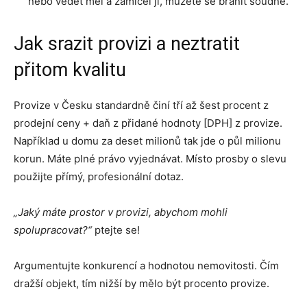
nebo vědět měl a zamlčel ji, můžete se bránit soudně.
Jak srazit provizi a neztratit
přitom kvalitu
Provize v Česku standardně činí tří až šest procent z
prodejní ceny + daň z přidané hodnoty [DPH] z provize.
Například u domu za deset milionů tak jde o půl milionu
korun. Máte plné právo vyjednávat. Místo prosby o slevu
použijte přímý, profesionální dotaz.
„Jaký máte prostor v provizi, abychom mohli
spolupracovat?“
ptejte se!
Argumentujte konkurencí a hodnotou nemovitosti. Čím
dražší objekt, tím nižší by mělo být procento provize.