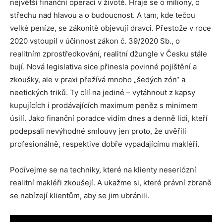
největší finanční operací v životě. Hraje se o miliony, o
střechu nad hlavou a o budoucnost. A tam, kde tečou
velké peníze, se zákonitě objevují dravci. Přestože v roce
2020 vstoupil v účinnost zákon č. 39/2020 Sb., o
realitním zprostředkování, realitní džungle v Česku stále
bují. Nová legislativa sice přinesla povinné pojištění a
zkoušky, ale v praxi přežívá mnoho „šedých zón“ a
neetických triků. Ty cílí na jediné – vytáhnout z kapsy
kupujících i prodávajících maximum peněz s minimem
úsilí. Jako finanční poradce vidím dnes a denně lidi, kteří
podepsali nevýhodné smlouvy jen proto, že uvěřili
profesionálně, respektive dobře vypadajícímu makléři
.
Podívejme se na techniky, které na klienty neseriózní
realitní makléři zkoušejí. A ukažme si, které právní zbraně
se nabízejí klientům, aby se jim ubránili.