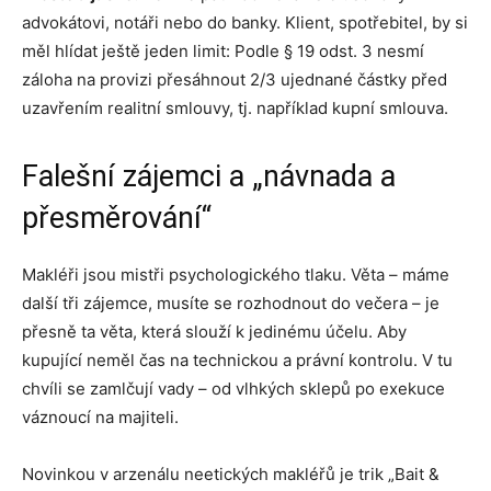
advokátovi, notáři nebo do banky. Klient, spotřebitel, by si
měl hlídat ještě jeden limit: Podle § 19 odst. 3 nesmí
záloha na provizi přesáhnout 2/3 ujednané částky před
uzavřením realitní smlouvy, tj. například kupní smlouva.
Falešní zájemci a „návnada a
přesměrování“
Makléři jsou mistři psychologického tlaku. Věta – máme
další tři zájemce, musíte se rozhodnout do večera – je
přesně ta věta, která slouží k jedinému účelu. Aby
kupující neměl čas na technickou a právní kontrolu. V tu
chvíli se zamlčují vady – od vlhkých sklepů po exekuce
váznoucí na majiteli.
Novinkou v arzenálu neetických makléřů je trik „Bait &