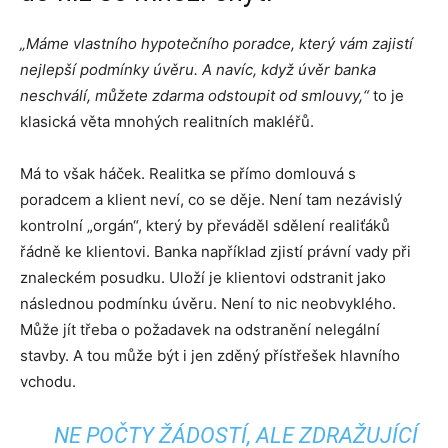
„Máme vlastního hypotečního poradce, který vám zajistí
nejlepší podmínky úvěru. A navíc, když úvěr banka
neschválí, můžete zdarma odstoupit od smlouvy,“
to je
klasická věta mnohých realitních makléřů.
Má to však háček. Realitka se přímo domlouvá s
poradcem a klient neví, co se děje. Není tam nezávislý
kontrolní „orgán“, který by převáděl sdělení realiťáků
řádně ke klientovi. Banka například zjistí právní vady při
znaleckém posudku. Uloží je klientovi odstranit jako
následnou podmínku úvěru. Není to nic neobvyklého.
Může jít třeba o požadavek na odstranění nelegální
stavby. A tou může být i jen zděný přístřešek hlavního
vchodu.
NE POČTY ŽÁDOSTÍ, ALE ZDRAŽUJÍCÍ