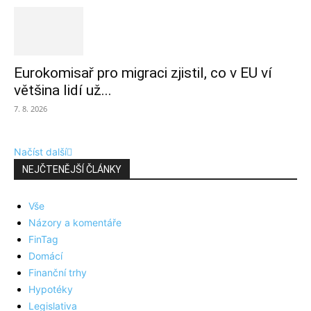
Eurokomisař pro migraci zjistil, co v EU ví
většina lidí už...
7. 8. 2026
Načíst další
NEJČTENĚJŠÍ ČLÁNKY
Vše
Názory a komentáře
FinTag
Domácí
Finanční trhy
Hypotéky
Legislativa