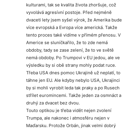
kulturami, tak se kvalita života zhoršuje, což
vyvolává agresívní postoje. Před nejméně
dvaceti lety jsem syšel výrok, že Amerika bude
více evropská a Evropa více americká. Takže
tento proces také vidíme v přímém přenosu. V
Americe se sluníčkařilo, že to zde nemá
obdoby, tady se zase zelení, že to ve světě
nemá obdoby. Po Trumpovi v EU jedou, ale ve
výsledku by si obě strany mohly podat ruce.
Třeba USA dnes pomoc Ukrajině už neplatí, to
táhne jen EU. Ale kdyby nebylo USA, Ukrajinci
by si mohli vyrobit leda tak praky a po Rusech
střílet euromincemi. Takže jeden za osmnáct a
druhý za dvacet bez dvou.
Touto optikou je třeba vidět nejen zvolení
Trumpa, ale nakonec i atmosféru nejen v
Maďarsku. Protože Orbán, jinak velmi dobrý