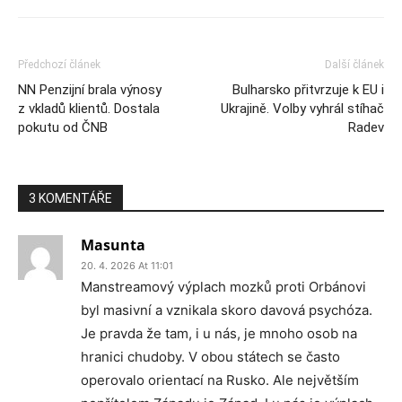
Předchozí článek
Další článek
NN Penzijní brala výnosy
Bulharsko přitvrzuje k EU i
z vkladů klientů. Dostala
Ukrajině. Volby vyhrál stíhač
pokutu od ČNB
Radev
3 KOMENTÁŘE
Masunta
20. 4. 2026 At 11:01
Manstreamový výplach mozků proti Orbánovi
byl masivní a vznikala skoro davová psychóza.
Je pravda že tam, i u nás, je mnoho osob na
hranici chudoby. V obou státech se často
operovalo orientací na Rusko. Ale největším