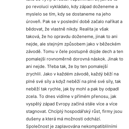
po revoluci vykládalo, kdy západ doženeme a
myslelo se tím, kdy se dostaneme na jeho
úroveň. Pak se v poslední době začalo naříkat a
bědovat, že vlastně nikdy. Realita je však
taková, že ho opravdu doženeme, jinak to ani
nejde, ale stejným způsobem jako v běžeckém
závodě. Tomu v čele postupně dojde dech a ten
pomalejši rovnoměrně dorovná náskok. Jinak to
ani nejde. Třeba tak, že by ten pomalejší
zrychlil. Jako v každém závodě, každý běží na
plné své síly a když neběží na plné své síly, tak
neběží tak rychle, jak by mohl a pak by odpadl
zcela. To dnes vidíme v přímém přenosu, jak
vyspělý západ Evropy začíná stále více a více
stagnovat. Chcíplý hospodářský růst, firmy jsou
dušeny a která má možnosti odchází.
Společnost je zaplavována nekompatiblilními