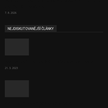
Ředitel CzechBusiness Klepáček komentuje
zahraniční obchod
7. 8. 2026
NEJDISKUTOVANĚJŠÍ ČLÁNKY
Komentář: Hanba Vám, prezidente Pavle…
21. 3. 2023
Za místenkové peklo ve vlacích mohou