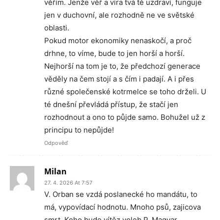
věřím. Jenže věř a víra tvá tě uzdraví, funguje
jen v duchovní, ale rozhodně ne ve světské
oblasti.
Pokud motor ekonomiky nenaskočí, a proč
drhne, to víme, bude to jen horší a horší.
Nejhorší na tom je to, že předchozí generace
věděly na čem stojí a s čím i padají. A i přes
různé společenské kotrmelce se toho drželi. U
té dnešní převládá přístup, že stačí jen
rozhodnout a ono to půjde samo. Bohužel už z
principu to nepůjde!
Odpověď
Milan
27. 4. 2026 At 7:57
V. Orban se vzdá poslanecké ho mandátu, to
má, vypovídací hodnotu. Mnoho psů, zajicova
smrt. Koho bude vítěz voleb P. Magyar