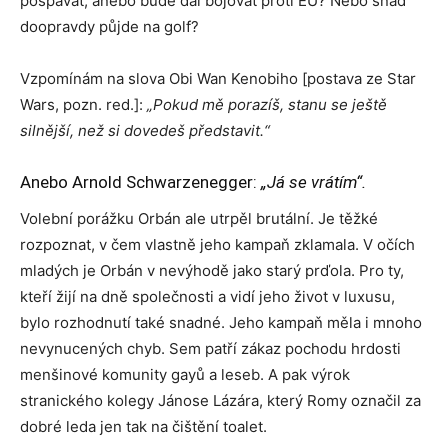
pospávat, anebo bude dál bojovat proti EU? Nebo snad
doopravdy půjde na golf?
Vzpomínám na slova Obi Wan Kenobiho [postava ze Star
Wars, pozn. red.]:
„Pokud mě porazíš, stanu se ještě
silnější, než si dovedeš představit.“
Anebo Arnold Schwarzenegger:
„Já se vrátím“.
Volební porážku Orbán ale utrpěl brutální. Je těžké
rozpoznat, v čem vlastně jeho kampaň zklamala. V očích
mladých je Orbán v nevýhodě jako starý prďola. Pro ty,
kteří žijí na dně společnosti a vidí jeho život v luxusu,
bylo rozhodnutí také snadné. Jeho kampaň měla i mnoho
nevynucených chyb. Sem patří zákaz pochodu hrdosti
menšinové komunity gayů a leseb. A pak výrok
stranického kolegy Jánose Lázára, který Romy označil za
dobré leda jen tak na čištění toalet.