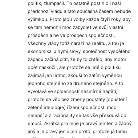
politik, zlumpačil. To ostatně postihlo i naši
předchozí vládu a tato současná časem nebude
výjimkou. Proto jsou volby každé čtyři roky, aby
se tam nemohli moc zabydlet ve svůj vlastní
prospěch a ne ve prospěch společnosti.
Všechny vlády totiž narazí na realitu, a tou je
ekonomika. Jinými slovy, společnost vyspělého
západu začíná cítit, že by to chtělo, aby motor
opět naskočil, ale protože se lidé o politiku
zajímají jen letmo, zkouší to zatím výměnou
jednoho stejného za druhého stejného. A to
vyvolává ve společností nesmírné napětí,
protože se věc bez změny podstaty (opuštění
zelené ideologie) řízení společnosti moc
nelepší a z racionality se tak vše přesouvá do
emocí. Zkrátka pro mne je pravý jen ten a žádný
jiný a je pravý jen a jen proto, protože já tomu