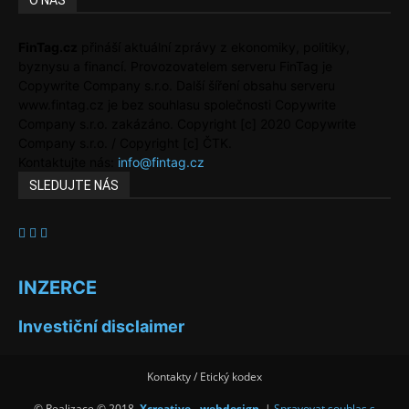
O NÁS
FinTag.cz
přináší aktuální zprávy z ekonomiky, politiky,
byznysu a financí. Provozovatelem serveru FinTag je
Copywrite Company s.r.o. Další šíření obsahu serveru
www.fintag.cz je bez souhlasu společnosti Copywrite
Company s.r.o. zakázáno. Copyright [c] 2020 Copywrite
Company s.r.o. / Copyright [c] ČTK.
Kontaktujte nás:
info@fintag.cz
SLEDUJTE NÁS
INZERCE
Investiční disclaimer
Kontakty / Etický kodex
© Realizace © 2018,
Xcreative - webdesign
. |
Spravovat souhlas s