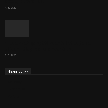
cestující, tvrdí ČD
4. 8. 2022
Vláda zvažuje vyšší zdanění chudých a
střední třídy. Bohaté nechá být
8. 3. 2023
Hlavní rubriky
Aktuality
Ekonomika
Politika
EU