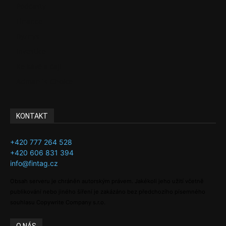
Podcasty
Finance
Byznys
Investice
Ke kávě a čaji
Adman´s Choice
KONTAKT
+420 777 264 528
+420 606 831 394
info@fintag.cz
Obsah serveru je chráněn autorským právem. Jakékoli jeho užití včetně
publikování nebo jiného šíření je zakázáno bez předchozího písemného
souhlasu Copywrite Company s.r.o.