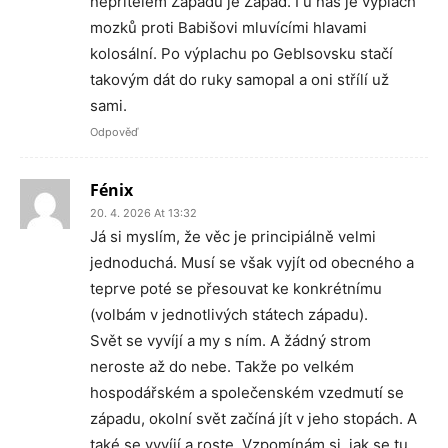
nepřítelem Západu je Západ. I u nás je výplach
mozků proti Babišovi mluvícími hlavami
kolosální. Po výplachu po Geblsovsku stačí
takovým dát do ruky samopal a oni střílí už
sami.
Odpověď
Fénix
20. 4. 2026 At 13:32
Já si myslím, že věc je principiálně velmi
jednoduchá. Musí se však vyjít od obecného a
teprve poté se přesouvat ke konkrétnímu
(volbám v jednotlivých státech západu).
Svět se vyvíjí a my s ním. A žádný strom
neroste až do nebe. Takže po velkém
hospodářském a společenském vzedmutí se
západu, okolní svět začíná jít v jeho stopách. A
také se vyvíjí a roste. Vzpomínám si, jak se tu