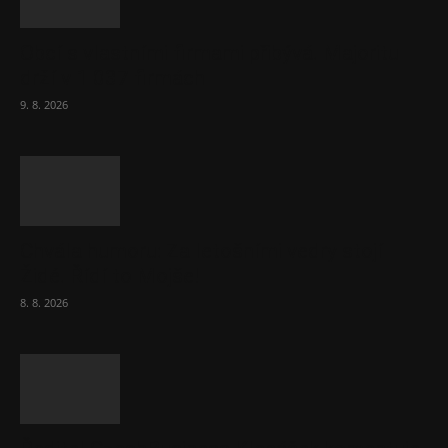
Obcí s vlastními firmami přibývá. Majoritu
drží v 1 037 firmách
9. 8. 2026
Chvála humoru: Za letošními vedry stojí
Židé. Řídí to Mojše!
8. 8. 2026