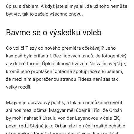
úpisu s ďáblem. A když jste si mysleli, že už toho nemůže
být víc, tak to začalo všechno znovu.
Bavme se o výsledku voleb
Co voliči Tiszy od nového premiéra očekávají? Jeho
kampaň byla brilantní. Bez lidových tanců. Je fotogenický
a v dobré formě. Úplná filmová hvězda. Nejzajímavější je,
kromě jeho prohlášení ohledně spolupráce s Bruselem,
že mezi ním a poraženou stranou Fidesz není zas tak
velký rozdíl.
Magyar je opravdový politik, a tak mu nemůžeme uvěřit
ani nos mezi očima. [Magyar měl údajně i říci, že Orbán
by mohl nahradit Ursulu von der Leyenovou v čele EK,
pozn. red.] Stejně jako Orbán ale i on čelí realitě ochablé
ekonomiky a téměř stoprocentní závislosti na ruských