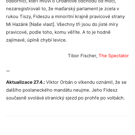
odborníci, kteří mluví o Orbánově odchodu od moci,
nezaregistrovali to, že maďarský parlament je zcela v
rukou Tiszy, Fideszu a minoritní krajně pravicové strany
Mi Hazánk [Naše vlast]. Všechny tři jsou do jisté míry
pravicové, podle toho, komu věříte. A to je hodně
zajímavé, úplně chybí levice.
Tibor Fischer,
The Spectator
—
Aktualizace 27.4.:
Viktor Orbán o víkendu oznámil, že se
dalšího poslaneckého mandátu neujme. Jeho Fidesz
současně svolává stranický sjezd po prohře po volbách.