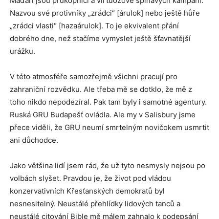
Maďaři jsou průkopníci a virtuózové špinavých kampaní.
Nazvou své protivníky „zrádci“ [árulok] nebo ještě hůře
„zrádci vlasti“ [hazaárulok]. To je ekvivalent přání
dobrého dne, než stačíme vymyslet ještě šťavnatější
urážku.
V této atmosféře samozřejmě všichni pracují pro
zahraniční rozvědku. Ale třeba mě se dotklo, že mě z
toho nikdo nepodezíral. Pak tam byly i samotné agentury.
Ruská GRU Budapešť ovládla. Ale my v Salisbury jsme
přece viděli, že GRU neumí smrtelným novičokem usmrtit
ani důchodce.
Jako většina lidí jsem rád, že už tyto nesmysly nejsou po
volbách slyšet. Pravdou je, že život pod vládou
konzervativních Křesťanských demokratů byl
nesnesitelný. Neustálé přehlídky lidových tanců a
neustálé citování Bible mě málem zahnalo k podepsání