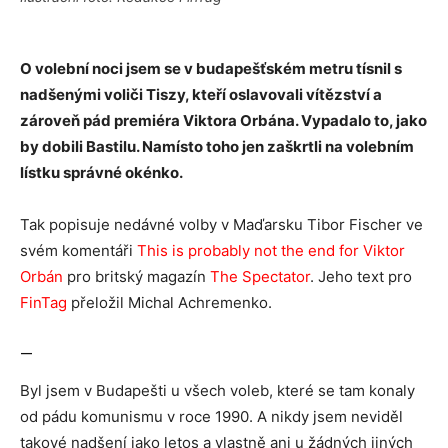
O volební noci jsem se v budapešťském metru tísnil s
nadšenými voliči Tiszy, kteří oslavovali vítězství a
zároveň pád premiéra Viktora Orbána. Vypadalo to, jako
by dobili Bastilu. Namísto toho jen zaškrtli na volebním
lístku správné okénko.
Tak popisuje nedávné volby v Maďarsku Tibor Fischer ve
svém komentáři
This is probably not the end for Viktor
Orbán
pro britský magazín
The Spectator
. Jeho text pro
FinTag
přeložil Michal Achremenko.
—
Byl jsem v Budapešti u všech voleb, které se tam konaly
od pádu komunismu v roce 1990. A nikdy jsem neviděl
takové nadšení jako letos a vlastně ani u žádných jiných