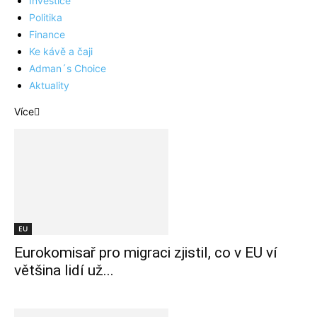
Investice
Politika
Finance
Ke kávě a čaji
Adman´s Choice
Aktuality
Více
EU
Eurokomisař pro migraci zjistil, co v EU ví
většina lidí už...