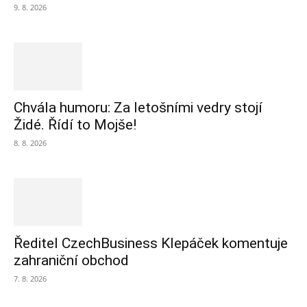
9. 8. 2026
Chvála humoru: Za letošními vedry stojí
Židé. Řídí to Mojše!
8. 8. 2026
Ředitel CzechBusiness Klepáček komentuje
zahraniční obchod
7. 8. 2026