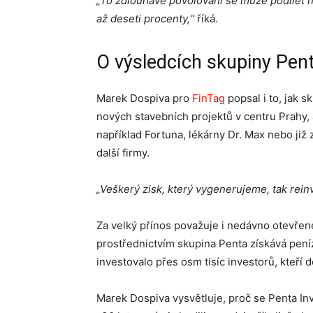
„To zdlouhavé povolování se může podílet n
až deseti procenty,“
říká.
O výsledcích skupiny Pen
Marek Dospiva pro
FinTag
popsal i to, jak 
nových stavebních projektů v centru Prahy, al
například Fortuna, lékárny Dr. Max nebo již
další firmy.
„Veškerý zisk, který vygenerujeme, tak rein
Za velký přínos považuje i nedávno otevřené
prostřednictvím skupina Penta získává peníz
investovalo přes osm tisíc investorů, kteří d
Marek Dospiva vysvětluje, proč se Penta Inv