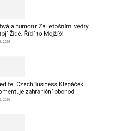
hvála humoru: Za letošními vedry
tojí Židé. Řídí to Mojžíš!
 8. 2026
editel CzechBusiness Klepáček
omentuje zahraniční obchod
 8. 2026