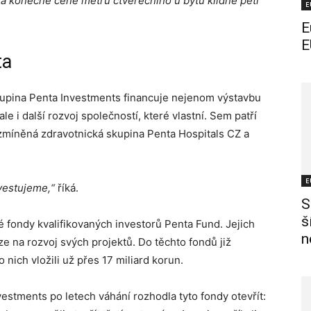
a konečné ceně metru čtverečního u bytu klidně pěti
E
E
E
ta
skupina Penta Investments financuje nejenom výstavbu
e i další rozvoj společností, které vlastní. Sem patří
 zmíněná zdravotnická skupina Penta Hospitals CZ a
E
vestujeme,“
říká.
S
š
 fondy kvalifikovaných investorů Penta Fund. Jejich
n
e na rozvoj svých projektů. Do těchto fondů již
o nich vložili už přes 17 miliard korun.
estments po letech váhání rozhodla tyto fondy otevřít: