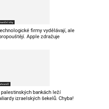
inanční trhy
echnologické firmy vydělávají, ale
 propouštějí. Apple zdražuje
ahraničí
 palestinských bankách leží
iliardy izraelských šekelů. Chyba!