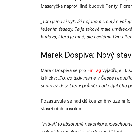
Masaryčka naproti jiné budově Penty, Flore
„Tam jsme si vyhráli nejenom s celým veřej
řešením fasády. Ta je takové malé umělecké 
budova, která je mně, ale i celému týmu Pent
Marek Dospiva: Nový stav
Marek Dospiva se pro
FinTag
vyjadřuje i k 
kritický:
„To, co tady máme v České republice
sedm až deset let v průměru od nějakého p
Pozastavuje se nad délkou změny územních 
stavebních povolení.
„Vytváří to absolutně nekonkurenceschopné 
z hlediska rychlosti a efektivnosti,“
tvrdí.