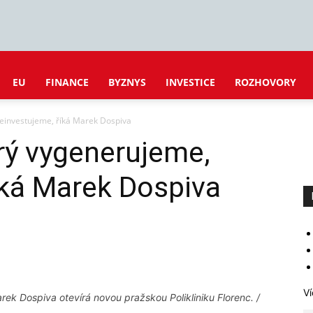
EU
FINANCE
BYZNYS
INVESTICE
ROZHOVORY
reinvestujeme, říká Marek Dospiva
erý vygenerujeme,
íká Marek Dospiva
Ví
rek Dospiva otevírá novou pražskou Polikliniku Florenc. /