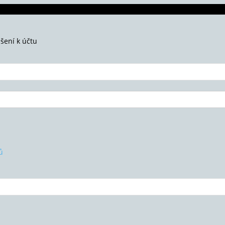
ášení k účtu
ů