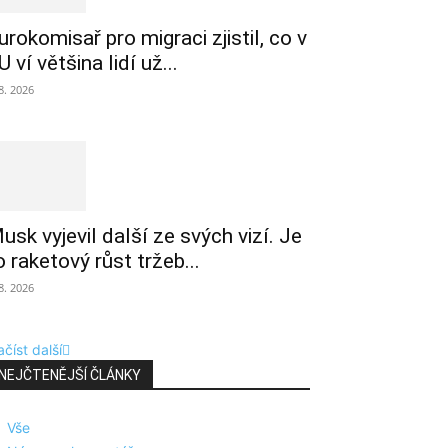
urokomisař pro migraci zjistil, co v
U ví většina lidí už...
 8. 2026
usk vyjevil další ze svých vizí. Je
o raketový růst tržeb...
 8. 2026
číst další
NEJČTENĚJŠÍ ČLÁNKY
Vše