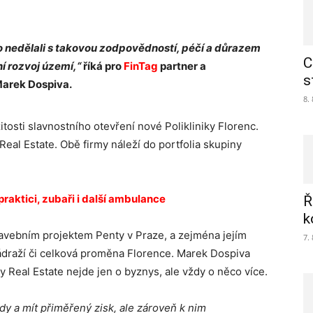
o nedělali s takovou zodpovědností, péčí a důrazem
C
í rozvoj území,“
říká pro
FinTag
partner a
s
Marek Dospiva.
8.
tosti slavnostního otevření nové Polikliniky Florenc.
 Real Estate. Obě firmy náleží do portfolia skupiny
 praktici, zubaři i další ambulance
Ř
k
tavebním projektem Penty v Praze, a zejména jejím
7.
ádraží či celková proměna Florence. Marek Dospiva
ty Real Estate nejde jen o byznys, ale vždy o něco více.
dy a mít přiměřený zisk, ale zároveň k nim