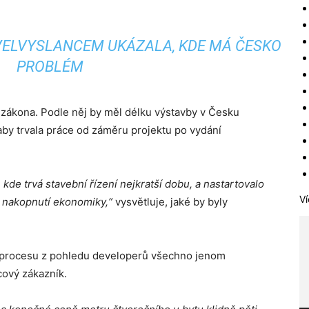
ELVYSLANCEM UKÁZALA, KDE MÁ ČESKO
PROBLÉM
o zákona. Podle něj by měl délku výstavby v Česku
 aby trvala práce od záměru projektu po vydání
kde trvá stavební řízení nejkratší dobu, a nastartovalo
Ví
o nakopnutí ekonomiky,“
vysvětluje, jaké by byly
o procesu z pohledu developerů všechno jenom
cový zákazník.