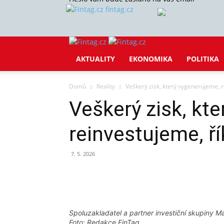
fintag.cz
AKTUALITY
EKONOMIKA
POLITIKA
Domů
Reality
Veškerý zisk, který vygenerujeme, 
Veškerý zisk, kt
reinvestujeme, ř
7. 5. 2026
Sdílet
Spoluzakladatel a partner investiční skupiny Ma
Foto: Redakce FinTag