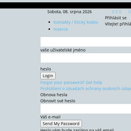
Sobota, 08. srpna 2026
Přihlásit se
Kontakty / Etický kodex
Vítejte! přihl
Inzerce
vaše uživatelské jméno
heslo
Forgot your password? Get help
Prohlášení o zásadách ochrany osobních údaj
Obnova hesla
Obnovit své heslo
Váš e-mail
Heslo vám bude zasláno na váš email