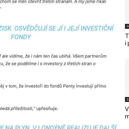
bychom se měli otevřít třetím stranám. A my jsme říkali
“
F
SK. OSVĚDČUJÍ SE JÍ I JEJÍ INVESTIČNÍ
T
FONDY
i
ď ale vidíme, že i nám ten čas ubíhá. Všem partnerům
ru, že se podělíme i s investory z třetích stran o
něj v tom, že investoři do fondů Penty investují přímo
Z
ledá příležitosti,“
upřesňuje.
V
m
E NA PLYN. V LONDÝNĚ REALIZUJE DALŠÍ