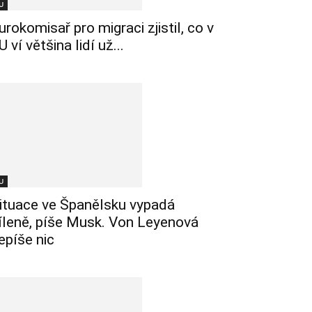
U
urokomisař pro migraci zjistil, co v
U ví většina lidí už...
U
ituace ve Španělsku vypadá
íleně, píše Musk. Von Leyenová
epíše nic