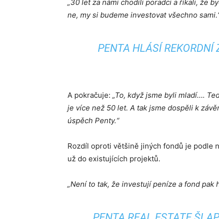
„30 let za námi chodili poradci a říkali, že 
ne, my si budeme investovat všechno sami.
PENTA HLÁSÍ REKORDNÍ ZI
A pokračuje:
„To, když jsme byli mladí…. Te
je více než 50 let. A tak jsme dospěli k závě
úspěch Penty.“
Rozdíl oproti většině jiných fondů je podle 
už do existujících projektů.
„Není to tak, že investují peníze a fond pak h
PENTA REAL ESTATE ŠLAP