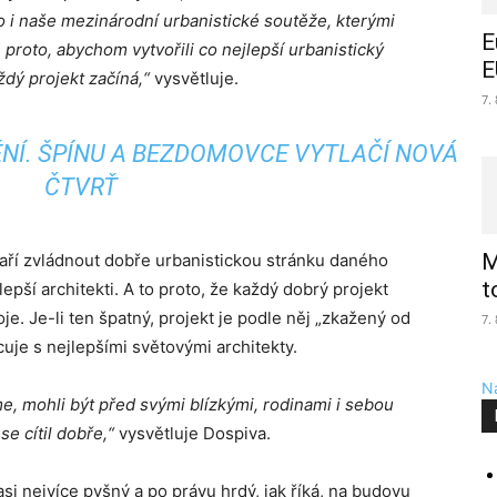
 i naše mezinárodní urbanistické soutěže, kterými
E
 proto, abychom vytvořili co nejlepší urbanistický
E
dý projekt začíná,“
vysvětluje.
7.
NÍ. ŠPÍNU A BEZDOMOVCE VYTLAČÍ NOVÁ
ČTVRŤ
M
daří zvládnout dobře urbanistickou stránku daného
t
pší architekti. A to proto, že každý dobrý projekt
e. Je-li ten špatný, projekt je podle něj „zkažený od
7.
cuje s nejlepšími světovými architekty.
Na
 mohli být před svými blízkými, rodinami i sebou
e cítil dobře,“
vysvětluje Dospiva.
asi nejvíce pyšný a po právu hrdý, jak říká, na budovu