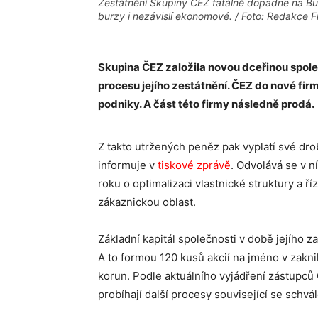
Zestátnění Skupiny ČEZ fatálně dopadne na Bu
burzy i nezávislí ekonomové. / Foto: Redakce F
Skupina ČEZ založila novou dceřinou spol
procesu jejího zestátnění. ČEZ do nové firm
podniky. A část této firmy následně prodá.
Z takto utržených peněz pak vyplatí své dr
informuje v
tiskové zprávě
. Odvolává se v n
roku o optimalizaci vlastnické struktury a ří
zákaznickou oblast.
Základní kapitál společnosti v době jejího z
A to formou 120 kusů akcií na jméno v zak
korun. Podle aktuálního vyjádření zástupc
probíhají další procesy související se schvál