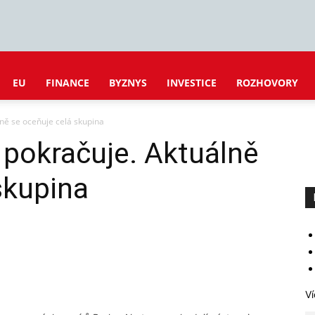
EU
FINANCE
BYZNYS
INVESTICE
ROZHOVORY
ně se oceňuje celá skupina
pokračuje. Aktuálně
skupina
Ví