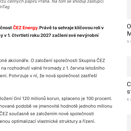
rzu cenných papírů Praha. Na tom se shodují zástupci
inTag
O
ečnost
ČEZ Energy
. Právě ta sehraje klíčovou roli v
M
y v 1.
čtvrtletí roku 2027 začlení své nevýrobní
9.
obné akcionáře. O založení společnosti Skupina ČEZ
í na rozhodnutí valné hromady z 1. června letošního
zení. Potvrzuje v ní, že nová společnost zastřeší
C
s
aložení činí 120 milionů korun, splaceno je 100 procent.
8.
nihované podobě ve jmenovité hodnotě jednoho milionu
ů ČEZ současně se založením nové společnosti
enou optimalizací vlastnické struktury a řízení.