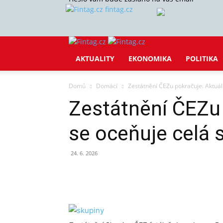
fintag.cz
AKTUALITY
EKONOMIKA
POLITIKA
Domů
Domácí
Zestátnění ČEZu pokračuje. Aktuál
Zestátnění ČEZu 
se oceňuje celá 
24. 6. 2026
Sdílet