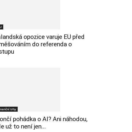
U
slandská opozice varuje EU před
měšováním do referenda o
stupu
inanční trhy
ončí pohádka o AI? Ani náhodou,
le už to není jen...