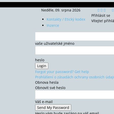
Neděle, 09. srpna 2026
Přihlásit se
Kontakty / Etický kodex
Vítejte! přihl
Inzerce
vaše uživatelské jméno
heslo
Forgot your password? Get help
Prohlášení o zásadách ochrany osobních údaj
Obnova hesla
Obnovit své heslo
Váš e-mail
Heslo vám bude zasláno na váš email