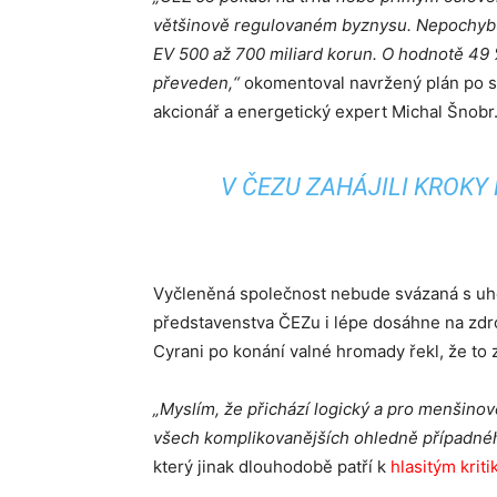
většinově regulovaném byznysu. Nepochybu
EV 500 až 700 miliard korun. O hodnotě 49 %
převeden,“
okomentoval navržený plán po s
akcionář a energetický expert Michal Šnobr
V ČEZU ZAHÁJILI KROKY 
Vyčleněná společnost nebude svázaná s uhe
představenstva ČEZu i lépe dosáhne na zdr
Cyrani po konání valné hromady řekl, že to zl
„Myslím, že přichází logický a pro menšinové
všech komplikovanějších ohledně případnéh
který jinak dlouhodobě patří k
hlasitým krit