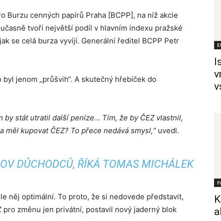
o Burzu cenných papírů Praha [BCPP], na níž akcie
časně tvoří největší podíl v hlavním indexu pražské
jak se celá burza vyvíjí. Generální ředitel BCPP Petr
E
I
v
to byl jenom „průšvih“. A skutečný hřebíček do
v
by stát utratil další peníze… Tím, že by ČEZ vlastnil,
ha měl kupovat ČEZ? To přece nedává smysl,“
uvedl.
OV DŮCHODCŮ, ŘÍKÁ TOMAS MICHÁLEK
F
 něj optimální. To proto, že si nedovede představit,
K
pro změnu jen privátní, postavil nový jaderný blok
a