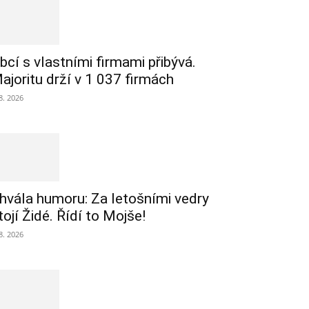
bcí s vlastními firmami přibývá.
ajoritu drží v 1 037 firmách
 8. 2026
hvála humoru: Za letošními vedry
tojí Židé. Řídí to Mojše!
 8. 2026