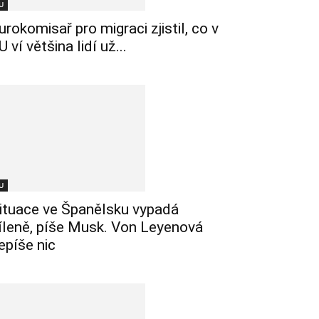
U
urokomisař pro migraci zjistil, co v
U ví většina lidí už...
U
ituace ve Španělsku vypadá
íleně, píše Musk. Von Leyenová
epíše nic