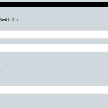
ášení k účtu
ů