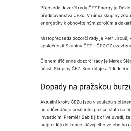
Předseda dozorčí rady ČEZ Energy je Dávid H
představenstva ČEZu. V rámci skupiny zodp
energetiky k obnovitelným zdrojům a dekarb
Místopředseda dozorčí rady je Petr Jirouš,
společnosti Skupiny ČEZ – ČEZ OZ uzavřený 
Členem tříčlenné dozorčí rady je Marek Šlég
účastí Skupiny ČEZ. Kontroluje a řídí dceři
Dopady na pražskou burz
Aktuální kroky ČEZu jsou v souladu s pláne
ho odůvodňuje posílením pozice státu na en
investicím. Premiér Babiš již dříve uvedl, 
nejpozději do konce stávajícího volebního 