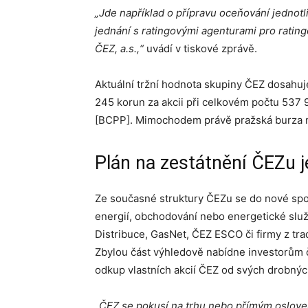
„Jde například o přípravu oceňování jednotl
jednání s ratingovými agenturami pro ratingo
ČEZ, a.s.,“
uvádí v tiskové zprávě.
Aktuální tržní hodnota skupiny
ČEZ
dosahuje
245 korun za akcii
při celkovém počtu 537 9
[BCPP]. Mimochodem právě pražská burza na 
Plán na zestátnění ČEZu 
Ze současné struktury ČEZu se do nové spol
energií, obchodování nebo energetické služ
Distribuce, GasNet, ČEZ ESCO či firmy z tr
Zbylou část výhledově nabídne investorům 
odkup vlastních akcií ČEZ od svých drobnýc
„ČEZ se pokusí na trhu nebo přímým oslove