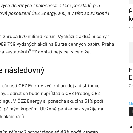
ivých dceřiných společností a také podkladů pro
Ř
vé posouzení ČEZ Energy, a.s., a v této souvislosti i
k
7.
 zhruba 670 miliard korun. Vychází z aktuální ceny 1
89 759 vydaných akcií na Burze cenných papíru Praha
zestatnění ČEZ doplatí nejvíce, více níže.
je následovný
E
E
ečnosti ČEZ Energy vyčlení prodej a distribuce
7.
by. Jednat se bude například o ČEZ Prodej, ČEZ
adingu. V ČEZ Energy si ponechá skupina 51% podíl.
Na
či přímým kupcům. Utržené peníze pak využije na
h akcionářů.
ním zájemců prodat třeba až 49% podíl v tomto