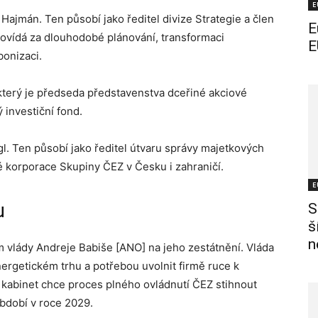
E
ajmán. Ten působí jako ředitel divize Strategie a člen
E
ovídá za dlouhodobé plánování, transformaci
E
onizaci.
 který je předseda představenstva dceřiné akciové
investiční fond.
l. Ten působí jako ředitel útvaru správy majetkových
né korporace Skupiny ČEZ v Česku i zahraničí.
E
u
S
š
n
m vlády Andreje Babiše [ANO] na jeho zestátnění. Vláda
ergetickém trhu a potřebou uvolnit firmě ruce k
že kabinet chce proces plného ovládnutí ČEZ stihnout
období v roce 2029.