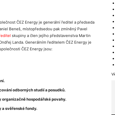
lečnost ČEZ Energy je generální ředitel a předseda
aniel Beneš, místopředsedou pak zmíněný Pavel
ředitel
skupiny a člen jejího představenstva Martin
 Ondřej Landa. Generálním ředitelem ČEZ Energy je
společnosti ČEZ Energy jsou:
Ví
ní.
cování odborných studií a posudků.
by organizačně hospodářské povahy.
y a svěřenské fondy.