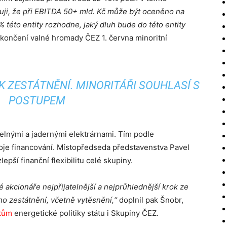
ji, že při EBITDA 50+ mld. Kč může být oceněno na
 této entity rozhodne, jaký dluh bude do této entity
končení valné hromady ČEZ 1. června minoritní
.
K ZESTÁTNĚNÍ. MINORITÁŘI SOUHLASÍ S
POSTUPEM
lnými a jadernými elektrárnami. Tím podle
oje financování. Místopředseda představenstva Pavel
epší finanční flexibilitu celé skupiny.
 akcionáře nejpřijatelnější a nejprůhlednější krok ze
o zestátnění, včetně vytěsnění,“
doplnil pak Šnobr,
ikům
energetické politiky státu i Skupiny ČEZ.