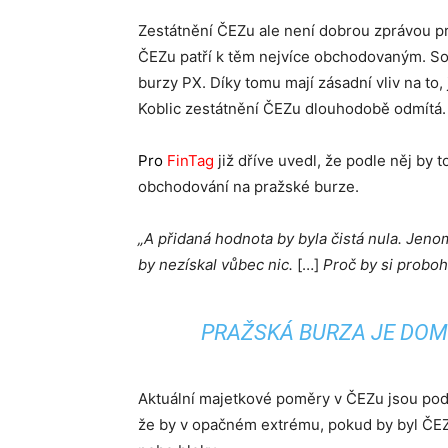
Zestátnění ČEZu ale není dobrou zprávou pr
ČEZu patří k těm nejvíce obchodovaným. Sou
burzy PX. Díky tomu mají zásadní vliv na to, 
Koblic zestátnění ČEZu dlouhodobě odmítá.
Pro
FinTag
již dříve uvedl, že podle něj by 
obchodování na pražské burze.
„A přidaná hodnota by byla čistá nula. Jenom 
by nezískal vůbec nic.
[…]
Proč by si probo
PRAŽSKÁ BURZA JE DOM
Aktuální majetkové poměry v ČEZu jsou podle
že by v opačném extrému, pokud by byl ČEZ 