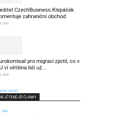
editel CzechBusiness Klepáček
omentuje zahraniční obchod
 8. 2026
urokomisař pro migraci zjistil, co v
U ví většina lidí už...
 8. 2026
číst další
NEJČTENĚJŠÍ ČLÁNKY
Vše